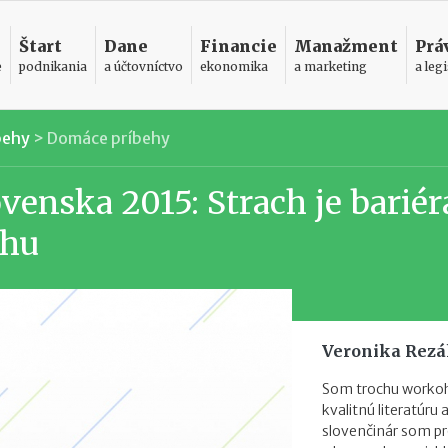
Štart
Dane
Financie
Manažment
Prá
e
podnikania
a účtovníctvo
ekonomika
a marketing
a legi
behy
>
Domáce príbehy
venska 2015: Strach je bariér
chu
Veronika Rez
Som trochu workoho
kvalitnú literatúr
slovenčinár som pr