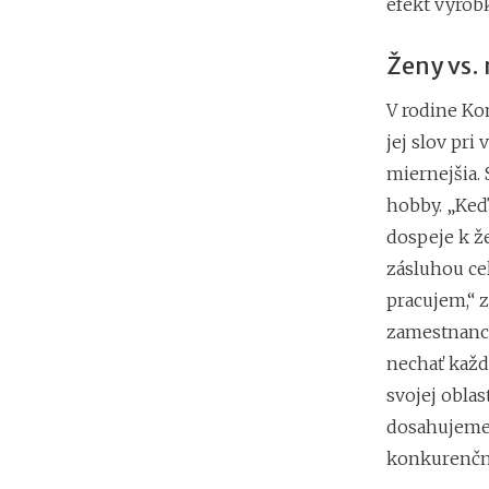
efekt výrob
Ženy vs.
V rodine Ko
jej slov pri
miernejšia.
hobby. „Keď 
dospeje k ž
zásluhou ce
pracujem,“ 
zamestnanco
nechať každ
svojej oblas
dosahujeme,“
konkurenčno