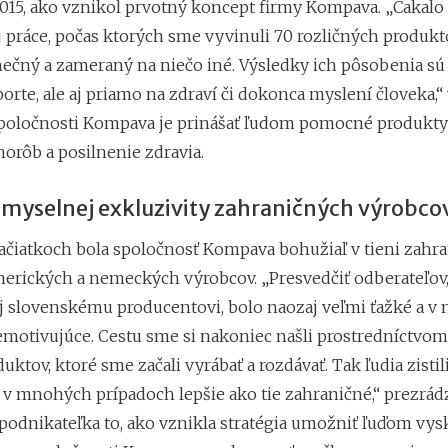
015, ako vznikol prvotný koncept firmy Kompava. „Čakalo 
j práce, počas ktorých sme vyvinuli 70 rozličných produkt
nečný a zameraný na niečo iné. Výsledky ich pôsobenia sú 
porte, ale aj priamo na zdraví či dokonca myslení človeka,“ 
poločnosti Kompava je prinášať ľudom pomocné produkt
orôb a posilnenie zdravia.
pomyselnej exkluzivity zahraničných výrobco
začiatkoch bola spoločnosť Kompava bohužiaľ v tieni zahr
erických a nemeckých výrobcov. „Presvedčiť odberateľov,
aj slovenskému producentovi, bolo naozaj veľmi ťažké a v 
demotivujúce. Cestu sme si nakoniec našli prostredníctvo
uktov, ktoré sme začali vyrábať a rozdávať. Tak ľudia zistili
 v mnohých prípadoch lepšie ako tie zahraničné,“ prezrád
podnikateľka to, ako vznikla stratégia umožniť ľuďom vysk