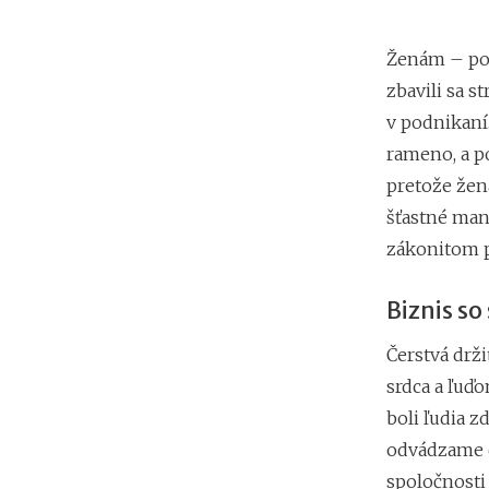
Ženám – pod
zbavili sa s
v podnikaní
rameno, a po
pretože žena
šťastné man
zákonitom p
Biznis s
Čerstvá drži
srdca a ľuď
boli ľudia z
odvádzame do
spoločnosti