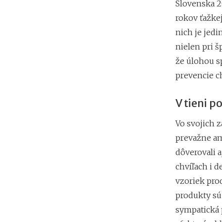
Slovenska 2
rokov ťažke
nich je jedi
nielen pri š
že úlohou s
prevencie ch
V tieni 
Vo svojich 
prevažne am
dôverovali 
chvíľach i 
vzoriek prod
produkty sú
sympatická 