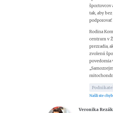
športovcov 
tak, aby bez
podporovať z
Rodina Komp
centrum v Ži
prezradia, 
zvolenú špo
povedomia v
„Samozrejme
mitochondri
Podnikate
Našli ste chy
Veronika Rezá