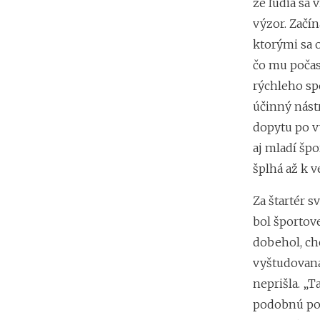
že ľudia sa 
výzor. Začí
ktorými sa o
čo mu počas
rýchleho sp
účinný nástr
dopytu po v
aj mladí špo
šplhá až k v
Za štartér s
bol športove
dobehol, ch
vyštudovaná
neprišla. „T
podobnú podp