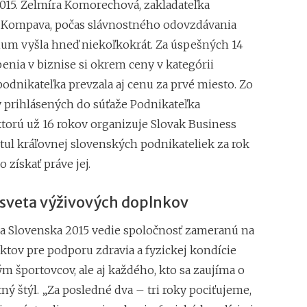
Ľubica Mačugová (C
015. Želmíra Komorechová, zakladateľka
neúspechu, každé p
 Kompava, počas slávnostného odovzdávania
Najdôležitejšia je c
ium vyšla hneď niekoľkokrát. Za úspešných 14
Roman Fridrich (Co
enia v biznise si okrem ceny v kategórii
hodný franchisingu,
odnikateľka prevzala aj cenu za prvé miesto. Zo
Mohla si vybrať me
y prihlásených do súťaže Podnikateľka
strojom. Zvolila d
Just Love
ktorú už 16 rokov organizuje Slovak Business
Pavel Čmelík (Haml
itul kráľovnej slovenských podnikateliek za rok
netušil, že tento 
o získať práve jej.
na svete
Už po 5 mesiacoch 
 sveta výživových doplnkov
monitorovali kont
Lekári jej dávali t
a Slovenska 2015 vedie spoločnosť zameranú na
liečbe vytvorila s
ktov pre podporu zdravia a fyzickej kondície
m športovcov, ale aj každého, kto sa zaujíma o
ný štýl. „Za posledné dva – tri roky pociťujeme,