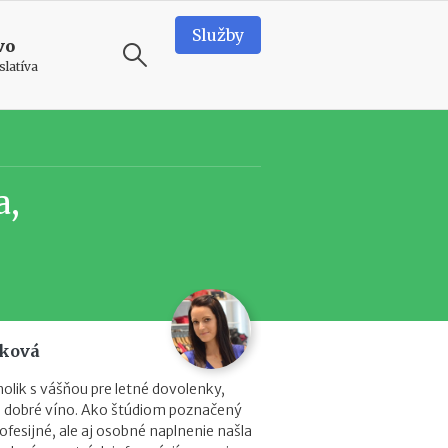
Služby
vo
slatíva
ODPORÚČAME
N
a,
e
d
o
s
t
a
t
k
áková
o
v
lik s vášňou pre letné dovolenky,
é
u a dobré víno. Ako štúdiom poznačený
p
ofesijné, ale aj osobné naplnenie našla
r