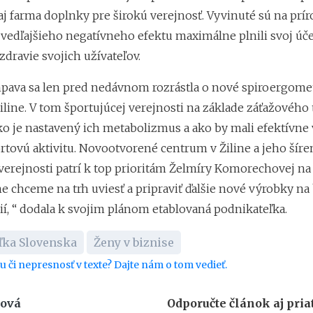
aj farma doplnky pre širokú verejnosť. Vyvinuté sú na prí
 vedľajšieho negatívneho efektu maximálne plnili svoj úč
dravie svojich užívateľov.
ava sa len pred nedávnom rozrástla o nové spiroergome
line. V tom športujúcej verejnosti na základe záťažového 
ako je nastavený ich metabolizmus a ako by mali efektívne
rtovú aktivitu. Novootvorené centrum v Žiline a jeho šíre
erejnosti patrí k top prioritám Želmíry Komorechovej na 
 chceme na trh uviesť a pripraviť ďalšie nové výrobky na
í, “ dodala k svojim plánom etablovaná podnikateľka.
ľka Slovenska
Ženy v biznise
bu či nepresnosť v texte? Dajte nám o tom vedieť.
ková
Odporučte článok aj pri