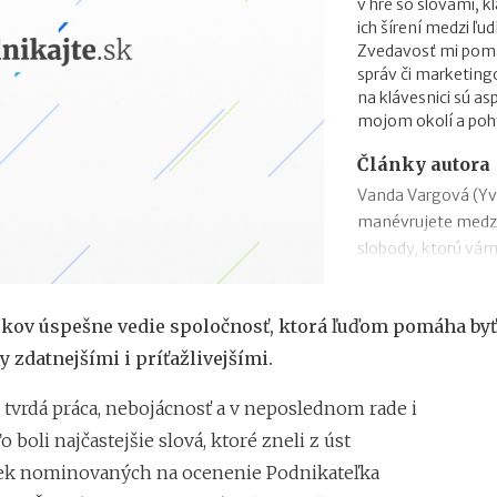
v hre so slovami, k
ich šírení medzi ľud
Zvedavosť mi pomáh
správ či marketing
na klávesnici sú as
mojom okolí a pohy
Články autora
Vanda Vargová (Yve
manévrujete medz
slobody, ktorú vá
Stanislav Cintavý
franchisantov sú i
okov úspešne vedie spoločnosť, ktorá ľuďom pomáha byť
očakávania 90. ro
y zdatnejšími i príťažlivejšími.
Filip Bachratý (Efe
nás zákazníci našli
 tvrdá práca, nebojácnosť a v neposlednom rade i
Iveta Živicová (ERA)
o boli najčastejšie slová, ktoré zneli z úst
cestou vlastného p
ek nominovaných na ocenenie Podnikateľka
značkou. Franšíza 