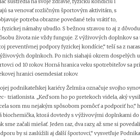
viac sústredia na svoje zdravie, fyzickú kondíciu i
najú sa venovať rozličným športovým aktivitám, s
bjavuje potreba obrazne povedané telu vrátiť to,
 fyzickej námahy ubudlo. S bežnou stravou to aj z dôvod
ôsobu života nie vždy funguje. Z výživových doplnkov sa 
oj preventívnej podpory fyzickej kondície,“ teší sa z nara
ýživových doplnkoch. Po nich siahajú okrem dospelých 
rtovci od 10 rokov. Horná hranica veku spotrebiteľov sa pr
ekovej hranici osemdesiat rokov.
vojej podnikateľskej kariéry Želmíra označuje svojho synov
c- triatlonista. „Keď som ho po pretekoch videla, aký vysi
cela som mu nejakým spôsobom pomôcť a podporiť ho,“ 
 biochemička, ktorá dovtedy s výživovými doplnkami do
ak sme začali miešať. Jeden raz, dva razy, až sme si povedali
oru by si zaslúžili aj ďalší športovci,“ vysvetľuje Podnik