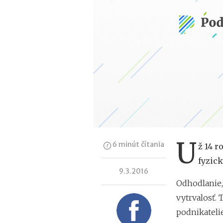
U
6 minút čítania
ž 14 r
fyzick
9.3.2016
Odhodlanie,
vytrvalosť. T
podnikateli