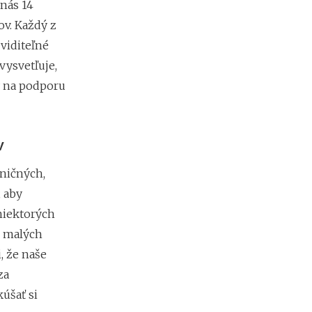
nás 14
e
h
ov. Každý z
y
viditeľné
p
vysvetľuje,
o
t
y na podporu
é
k
y
o
v
d
1
aničných,
.
1
 aby
.
niektorých
2
0
m malých
2
, že naše
7
za
:
n
úšať si
á