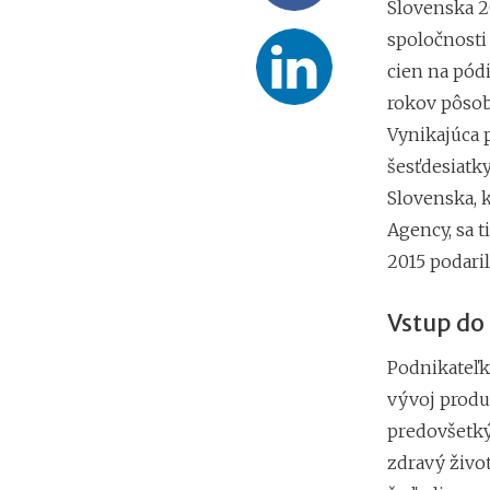
Slovenska 2
spoločnosti
cien na pód
rokov pôsob
Vynikajúca p
šesťdesiatk
Slovenska, 
Agency, sa t
2015 podaril
Vstup do
Podnikateľk
vývoj produ
predovšetký
zdravý život