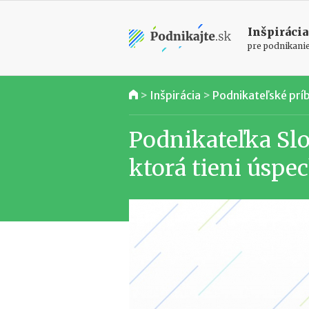
Inšpirácia
pre podnikani
>
Inšpirácia
>
Podnikateľské prí
Podnikateľka Slo
ktorá tieni úspe