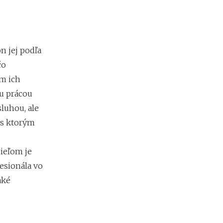
v
r
h
n jej podľa
A
čo
k
o
ým ich
p
ou prácou
r
e
luhou, ale
v
 s ktorým
e
r
i
ieľom je
ť
esionála vo
f
i
aké
r
m
u
p