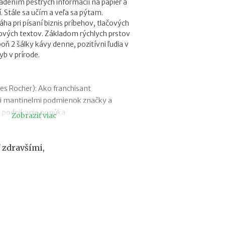
ladením pestrých informácií na papier a
o
í. Stále sa učím a veľa sa pýtam.
f
a pri písaní biznis príbehov, tlačových
e
ových textov. Základom rýchlych prstov
s
poň 2 šálky kávy denne, pozitívni ľudia v
i
b v prírode.
e
2
0
2
s Rocher): Ako franchisant
6
i mantinelmi podmienok značky a
:
m podnikanie ponúka
Zobraziť viac
k
d
 (BEPON): Najväčším nepriateľom
e
ch slovensko-podnikateľské okaté
c
 zdravšími,
kov
h
ctFit): Snažíme sa myslieť dopredu, aby u
ý
b
 všetko, čo hľadajú
a
: Ak je niekto individualista, nech ide
n
odnikania bez zastrešenia silnou
a
je pre tímových hráčov
j