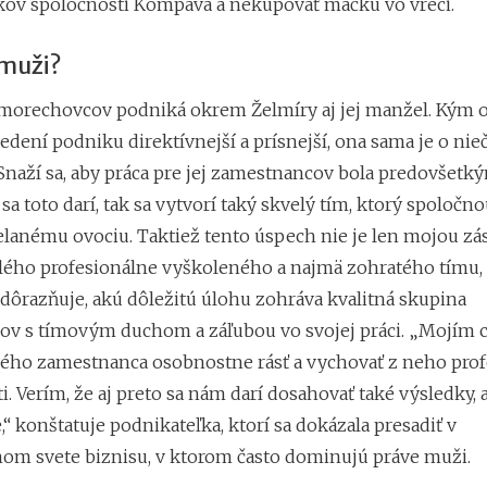
kov spoločnosti Kompava a nekupovať mačku vo vreci.
 muži?
morechovcov podniká okrem Želmíry aj jej manžel. Kým o
 vedení podniku direktívnejší a prísnejší, ona sama je o nie
 Snaží sa, aby práca pre jej zamestnancov bola predovšetk
sa toto darí, tak sa vytvorí taký skvelý tím, ktorý spoločn
elanému ovociu. Taktiež tento úspech nie je len mojou zás
lého profesionálne vyškoleného a najmä zohratého tímu,
zdôrazňuje, akú dôležitú úlohu zohráva kvalitná skupina
v s tímovým duchom a záľubou vo svojej práci. „Mojím c
ého zamestnanca osobnostne rásť a vychovať z neho prof
ti. Verím, že aj preto sa nám darí dosahovať také výsledky, 
 konštatuje podnikateľka, ktorí sa dokázala presadiť v
m svete biznisu, v ktorom často dominujú práve muži.