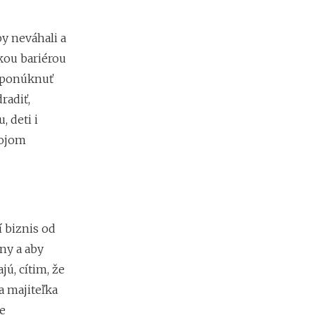
r
e
d
y neváhali a
i
ľkou bariérou
n
v
h ponúknuť
e
radiť,
s
t
, deti i
í
vojom
c
i
o
u
d
o
í biznis od
k
r
ny a aby
y
jú, cítim, že
p
t
a majiteľka
o
e