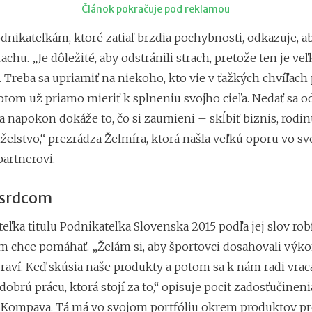
Článok pokračuje pod reklamou
nikateľkám, ktoré zatiaľ brzdia pochybnosti, odkazuje, ab
trachu. „Je dôležité, aby odstránili strach, pretože ten je ve
. Treba sa upriamiť na niekoho, kto vie v ťažkých chvíľac
tom už priamo mieriť k splneniu svojho cieľa. Nedať sa od
 napokon dokáže to, čo si zaumieni – skĺbiť biznis, rodinu
želstvo,“ prezrádza Želmíra, ktorá našla veľkú oporu vo s
artnerovi.
o srdcom
teľka titulu Podnikateľka Slovenska 2015 podľa jej slov rob
om chce pomáhať. „Želám si, aby športovci dosahovali výko
draví. Keď skúsia naše produkty a potom sa k nám radi vraca
brú prácu, ktorá stojí za to,“ opisuje pocit zadosťučineni
 Kompava. Tá má vo svojom portfóliu okrem produktov pr