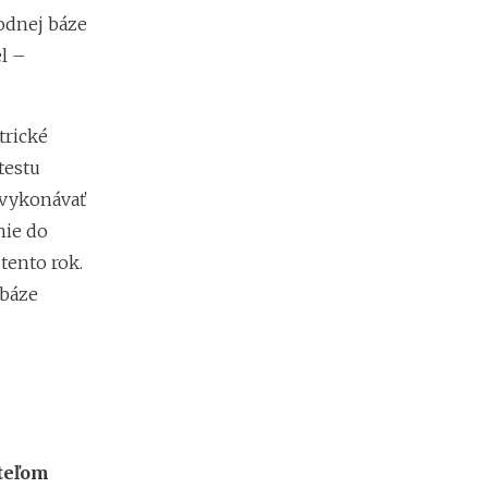
m
i
rodnej báze
e
el –
n
?
trické
testu
 vykonávať
nie do
tento rok.
 báze
ateľom