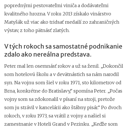
poprednými pestovateľmi viniča a dodávateľmi
kvalitného hrozna. V roku 2013 získalo vinárstvo
Matyšák už viac ako tridsať medailí zo zahraničných
výstav, z toho pätnásť zlatých.
V tých rokoch sa samostatné podnikanie
zdalo ako nereálna predstava.
Peter mal len osemnásť rokov a už sa ženil. „Dokončil
som hotelovú školu a v devätnástich sa nám narodil
syn. Na vojnu som šiel v roku 1971, sto kilometrov od
Brna, konkrétne do Bratislavy,“ spomína Peter. „Počas
vojny som sa zdokonalil v písaní na stroji, pretože
som ju strávil v kancelárii ako štábny pisár.“ Po dvoch
rokoch, v roku 1973, sa vrátil z vojny a našiel si
zamestnanie v Hoteli Grand v Pezinku. „Keďže som