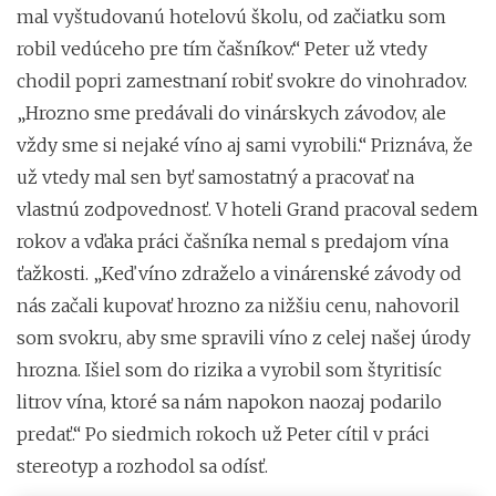
mal vyštudovanú hotelovú školu, od začiatku som
robil vedúceho pre tím čašníkov.“ Peter už vtedy
chodil popri zamestnaní robiť svokre do vinohradov.
„Hrozno sme predávali do vinárskych závodov, ale
vždy sme si nejaké víno aj sami vyrobili.“ Priznáva, že
už vtedy mal sen byť samostatný a pracovať na
vlastnú zodpovednosť. V hoteli Grand pracoval sedem
rokov a vďaka práci čašníka nemal s predajom vína
ťažkosti. „Keď víno zdraželo a vinárenské závody od
nás začali kupovať hrozno za nižšiu cenu, nahovoril
som svokru, aby sme spravili víno z celej našej úrody
hrozna. Išiel som do rizika a vyrobil som štyritisíc
litrov vína, ktoré sa nám napokon naozaj podarilo
predať.“ Po siedmich rokoch už Peter cítil v práci
stereotyp a rozhodol sa odísť.