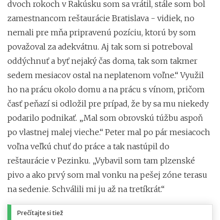
dvoch rokoch v Rakúsku som sa vrátil, stále som bol
zamestnancom reštaurácie Bratislava - vidiek, no
nemali pre mňa pripravenú pozíciu, ktorú by som
považoval za adekvátnu. Aj tak som si potreboval
oddýchnuť a byť nejaký čas doma, tak som takmer
sedem mesiacov ostal na neplatenom voľne.“ Využil
ho na prácu okolo domu a na prácu s vínom, pričom
časť peňazí si odložil pre prípad, že by sa mu niekedy
podarilo podnikať. „Mal som obrovskú túžbu aspoň
po vlastnej malej vieche.“ Peter mal po pár mesiacoch
voľna veľkú chuť do práce a tak nastúpil do
reštaurácie v Pezinku. „Vybavil som tam plzenské
pivo a ako prvý som mal vonku na pešej zóne terasu
na sedenie. Schválili mi ju až na tretíkrát.“
Prečítajte si tiež