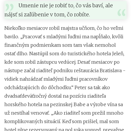
Umenie nie je robiť to, čo vás baví, ale
nájsť si zaľúbenie v tom, čo robíte.
Niekoľko mesiacov robil majstra učňom, čo ho veľmi
bavilo. „Pracovať s mladými ľuďmi ma napĺňalo, kvôli
finančným podmienkam som tam však nemohol
ostať dlho. Nastúpil som do turistického hotela Jeleň,
kde som robil zástupcu vedúcej. Desať mesiacov po
nástupe začal riaditeľ podniku reštaurácia Bratislava -
vidiek nahrádzať mladými ľuďmi pracovníkov
odchádzajúcich do dôchodku.“ Peter sa tak ako
dvadsaťdeväťročný dostal na pozíciu riaditeľa
horského hotela na pezinskej Babe a výrobe vína sa
už nestíhal venovať. „Ako riaditeľ som prežil mnoho
komplikovaných situácií. Keď som prišiel, mal som
hotel plne rezervovaný na pol roka vopred, prevažne