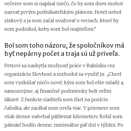
večerov som si napísal niečo, čo by som dnes mohol
nazvať prvým podnikateľským plánom. Hotel nebol
ziskový a ja som začal uvažovať o veciach, ktoré by
som podnikol, keby som bol majiteľom.“
Bol som toho názoru, že spoločníkov má
byť nepárny počet a traja sú už priveľa.
Petrovi sa naskytla možnosť práce v Rakúsku cez
organizáciu Slovhost a rozhodol sa využiť ju. „Chcel
som vyskúšať niečo nové, kým som bol ešte mladý a,
samozrejme, aj finančné podmienky boli veľmi
lákavé. Z funkcie riaditeľa som išiel na pozíciu
čašníka, ale zarábal som oveľa viac. V priemere som
však denne nabehal päťdesiat kilometrov. Robil som
pätnásť hodín denne, minimálne päť dní v týždni. Po