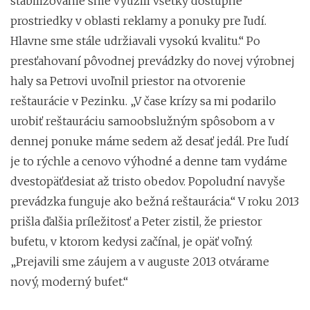
stabilizovanie sme využili všetky dostupné
prostriedky v oblasti reklamy a ponuky pre ľudí.
Hlavne sme stále udržiavali vysokú kvalitu.“ Po
presťahovaní pôvodnej prevádzky do novej výrobnej
haly sa Petrovi uvoľnil priestor na otvorenie
reštaurácie v Pezinku. „V čase krízy sa mi podarilo
urobiť reštauráciu samoobslužným spôsobom a v
dennej ponuke máme sedem až desať jedál. Pre ľudí
je to rýchle a cenovo výhodné a denne tam vydáme
dvestopäťdesiat až tristo obedov. Popoludní navyše
prevádzka funguje ako bežná reštaurácia.“ V roku 2013
prišla ďalšia príležitosť a Peter zistil, že priestor
bufetu, v ktorom kedysi začínal, je opäť voľný.
„Prejavili sme záujem a v auguste 2013 otvárame
nový, moderný bufet.“