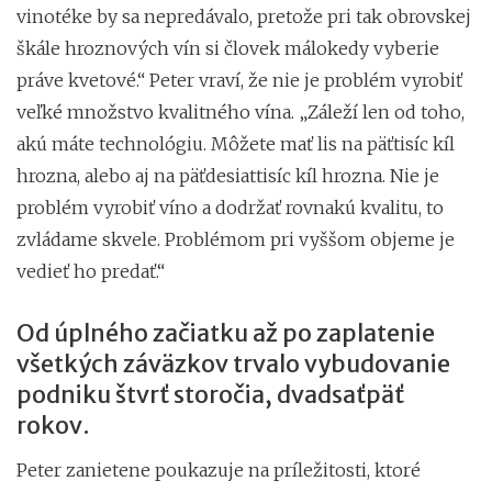
vinotéke by sa nepredávalo, pretože pri tak obrovskej
škále hroznových vín si človek málokedy vyberie
práve kvetové.“ Peter vraví, že nie je problém vyrobiť
veľké množstvo kvalitného vína. „Záleží len od toho,
akú máte technológiu. Môžete mať lis na päťtisíc kíl
hrozna, alebo aj na päťdesiattisíc kíl hrozna. Nie je
problém vyrobiť víno a dodržať rovnakú kvalitu, to
zvládame skvele. Problémom pri vyššom objeme je
vedieť ho predať.“
Od úplného začiatku až po zaplatenie
všetkých záväzkov trvalo vybudovanie
podniku štvrť storočia, dvadsaťpäť
rokov.
Peter zanietene poukazuje na príležitosti, ktoré