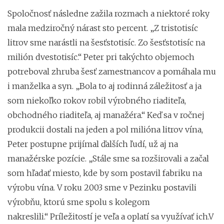
Spoločnosť následne zažila rozmach a niektoré roky
mala medziročný nárast sto percent. „Z tristotisíc
litrov sme narástli na šesťstotisíc. Zo šesťstotisíc na
milión dvestotisíc.“ Peter pri takýchto objemoch
potreboval zhruba šesť zamestnancov a pomáhala mu
i manželka a syn. „Bola to aj rodinná záležitosť a ja
som niekoľko rokov robil výrobného riaditeľa,
obchodného riaditeľa, aj manažéra.“ Keď sa v ročnej
produkcii dostali na jeden a pol milióna litrov vína,
Peter postupne prijímal ďalších ľudí, už aj na
manažérske pozície. „Stále sme sa rozširovali a začal
som hľadať miesto, kde by som postavil fabriku na
výrobu vína. V roku 2003 sme v Pezinku postavili
výrobňu, ktorú sme spolu s kolegom
nakreslili.“ Príležitostí je veľa a oplatí sa využívať ich.V