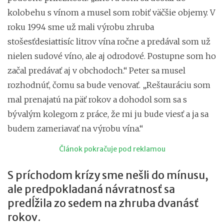
kolobehu s vínom a musel som robiť väčšie objemy. V
roku 1994 sme už mali výrobu zhruba
stošesťdesiattisíc litrov vína ročne a predával som už
nielen sudové víno, ale aj odrodové. Postupne som ho
začal predávať aj v obchodoch.“ Peter sa musel
rozhodnúť, čomu sa bude venovať. „Reštauráciu som
mal prenajatú na päť rokov a dohodol som sa s
bývalým kolegom z práce, že mi ju bude viesť a ja sa
budem zameriavať na výrobu vína.“
Článok pokračuje pod reklamou
S príchodom krízy sme nešli do mínusu,
ale predpokladaná návratnosť sa
predĺžila zo sedem na zhruba dvanásť
rokov.