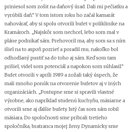
priniesol som zošit na daňový úrad. Dali mi pečiatku a
vyrúbili daň.“ V tom istom roku ho začal kamarát
nahovárať, aby si spolu otvorili bufet v poliklinike na
Kramároch. „Najskôr som nechcel, lebo som mal v
pláne podnikať sám. Prehovoril ma, aby som sa s ním
išiel na to aspoň pozrieť a poradil mu, nakoľko bol
odhodlaný pustiť sa do toho aj sám. Keď som tam
prišiel, videl som potenciál a napokon som súhlasil.“
Bufet otvorili v apríli 1989 a zožali taký úspech, že
mali mnoho ponúk na otvorenie bufetov aj v iných
organizáciách. „Postupne sme si spravili vlastné
výrobne, ako napríklad studenú kuchyňu, mäsiarne a
otvorili sme aj ďalšie bufety. Istý čas som sám robil
mäsiara. Do spoločnosti sme pribrali tretieho
spoločníka, bratranca mojej ženy. Dynamicky sme