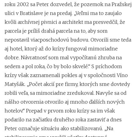
roku 2002 sa Peter dozvedel, že pozemok na Pražskej
ulici v Bratislave je na predaj. „Veľmi ma to zaujalo
kvôli archívnej pivnici a architekt ma presvedčil, že
parcela je príliš drahá parcela na to, aby som
nepostavil viacposchodovú budovu. Otvorili sme teda
aj hotel, ktorý až do krízy fungoval mimoriadne
dobre. Návratnosť som mal vypočítanú zhruba na
sedem a pol roka, čo by bolo skvelé.“ S príchodom
krízy však zaznamenali pokles aj v spoločnosti Víno
Matyšák. „Počet akcií pre firmy, ktorých sme dovtedy
robili veľa, sa mimoriadne zredukoval. Navyše sa od
nášho otvorenia otvorilo aj mnoho ďalších nových
hotelov.“ Prepad v prvom roku krízy sa im však
podarilo na začiatku druhého roka zastaviť a dnes
Peter označuje situáciu ako stabilizovanú. „Na