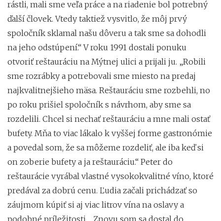
rástli, mali sme veľa práce a na riadenie bol potrebný
ďalší človek. Vtedy taktiež vysvitlo, že môj prvý
spoločník sklamal našu dôveru a tak sme sa dohodli
na jeho odstúpení.“ V roku 1991 dostali ponuku
otvoriť reštauráciu na Mýtnej ulici a prijali ju. „Robili
sme rozrábky a potrebovali sme miesto na predaj
najkvalitnejšieho mäsa. Reštauráciu sme rozbehli, no
po roku prišiel spoločník s návrhom, aby sme sa
rozdelili. Chcel si nechať reštauráciu a mne mali ostať
bufety. Mňa to viac lákalo k vyššej forme gastronómie
a povedal som, že sa môžeme rozdeliť, ale iba keď si
on zoberie bufety a ja reštauráciu.“ Peter do
reštaurácie vyrábal vlastné vysokokvalitné víno, ktoré
predával za dobrú cenu. Ľudia začali prichádzať so
záujmom kúpiť si aj viac litrov vína na oslavy a
podobné príležitosti. „Znovu som sa dostal do