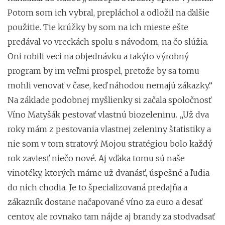
Potom som ich vybral, prepláchol a odložil na ďalšie
použitie. Tie krúžky by som na ich mieste ešte
predával vo vreckách spolu s návodom, na čo slúžia.
Oni robili veci na objednávku a takýto výrobný
program by im veľmi prospel, pretože by sa tomu
mohli venovať v čase, keď náhodou nemajú zákazky.“
Na základe podobnej myšlienky si začala spoločnosť
Víno Matyšák pestovať vlastnú biozeleninu. „Už dva
roky mám z pestovania vlastnej zeleniny štatistiky a
nie som v tom stratový. Mojou stratégiou bolo každý
rok zaviesť niečo nové. Aj vďaka tomu sú naše
vinotéky, ktorých máme už dvanásť, úspešné a ľudia
do nich chodia. Je to špecializovaná predajňa a
zákazník dostane načapované víno za euro a desať
centov, ale rovnako tam nájde aj brandy za stodvadsať