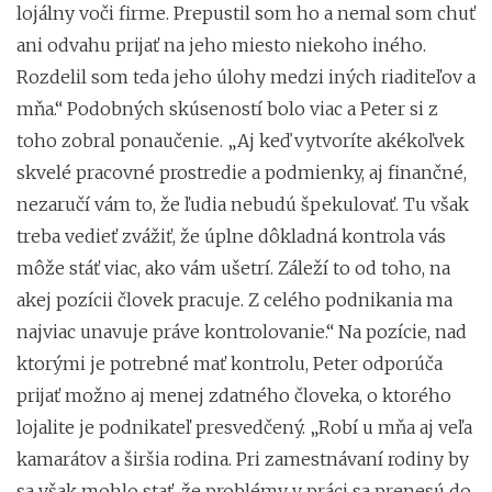
lojálny voči firme. Prepustil som ho a nemal som chuť
ani odvahu prijať na jeho miesto niekoho iného.
Rozdelil som teda jeho úlohy medzi iných riaditeľov a
mňa.“ Podobných skúseností bolo viac a Peter si z
toho zobral ponaučenie. „Aj keď vytvoríte akékoľvek
skvelé pracovné prostredie a podmienky, aj finančné,
nezaručí vám to, že ľudia nebudú špekulovať. Tu však
treba vedieť zvážiť, že úplne dôkladná kontrola vás
môže stáť viac, ako vám ušetrí. Záleží to od toho, na
akej pozícii človek pracuje. Z celého podnikania ma
najviac unavuje práve kontrolovanie.“ Na pozície, nad
ktorými je potrebné mať kontrolu, Peter odporúča
prijať možno aj menej zdatného človeka, o ktorého
lojalite je podnikateľ presvedčený. „Robí u mňa aj veľa
kamarátov a širšia rodina. Pri zamestnávaní rodiny by
sa však mohlo stať, že problémy v práci sa prenesú do