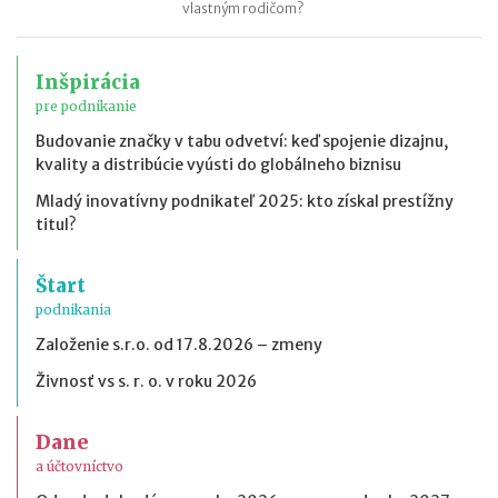
vlastným rodičom?
Inšpirácia
pre podnikanie
Budovanie značky v tabu odvetví: keď spojenie dizajnu,
kvality a distribúcie vyústi do globálneho biznisu
Mladý inovatívny podnikateľ 2025: kto získal prestížny
titul?
Štart
podnikania
Založenie s.r.o. od 17.8.2026 – zmeny
Živnosť vs s. r. o. v roku 2026
Dane
a účtovníctvo