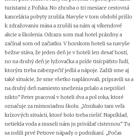
turistami z Poľska. No zhruba o tri mesiace cestovná
kancelária pobyty zrušila. Navyše v tom období prišlo
k zdražovaniu mäsa a zrušili sa nám aj víkendové
akcie a školenia. Odrazu som mal hotel prázdny a
začínal som od začiatku. V horskom hoteli sa navyše
bežne stáva, že jeden deň je v hoteli len desať hostí,
no na druhý deň je lyžovačka a príde tisícpäťsto ľudí,
ktorým treba zabezpečiť jedlá a nápoje. Zažili sme aj
také situácie, že sme všetko naplánovali, pripravili sa a
na druhý deň namiesto sneženia pršalo a neprišiel
nikto.“ Peter pracoval v hoteli dva a pol roka, ktoré
označuje za mimoriadnu školu. „Vznikalo tam veľa
krízových situácii, ktoré bolo treba riešiť. Napríklad,
netiekla voda a museli nám ju privážať cisternou.“ Tu
sa rodili prvé Petrove nápady o podnikaní. „Počas