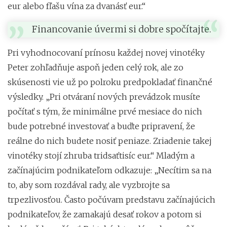
eur alebo fľašu vína za dvanásť eur.“
Financovanie úvermi si dobre spočítajte.
Pri vyhodnocovaní prínosu každej novej vinotéky
Peter zohľadňuje aspoň jeden celý rok, ale zo
skúsenosti vie už po polroku predpokladať finančné
výsledky. „Pri otváraní nových prevádzok musíte
počítať s tým, že minimálne prvé mesiace do nich
bude potrebné investovať a buďte pripravení, že
reálne do nich budete nosiť peniaze. Zriadenie takej
vinotéky stojí zhruba tridsaťtisíc eur.“ Mladým a
začínajúcim podnikateľom odkazuje: „Necítim sa na
to, aby som rozdával rady, ale vyzbrojte sa
trpezlivosťou. Často počúvam predstavu začínajúcich
podnikateľov, že zamakajú desať rokov a potom si