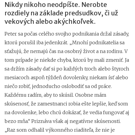
Nikdy nikoho neodpíšte. Nerobte
rozdiely na základe predsudkov, či už
vekových alebo akýchkoľvek.
Peter sa počas celého svojho podnikania držal zásady,
ktorú porušil iba jedenkrát. „Mnohí podnikatelia sa
sťažujú, že nemajú čas na osobný život a na rodinu. V
tom prípade je niekde chyba, ktorú by mali zmeniť. Ja
sa držím zásady dať si po každých troch alebo štyroch
mesiacoch aspoň týždeň dovolenky, niekam ísť alebo
niečo robiť, jednoducho oslobodiť sa od práce.
Každému radím, aby to skúsil. Osobne mám
skúsenosť, že zamestnanci robia ešte lepšie, keď som
na dovolenke, lebo chcú dokázať, že vedia fungovať aj
bezo mňa.“ Priznáva však aj negatívne skúsenosti.
„Raz som odhalil výkonného riaditeľa, že nie je