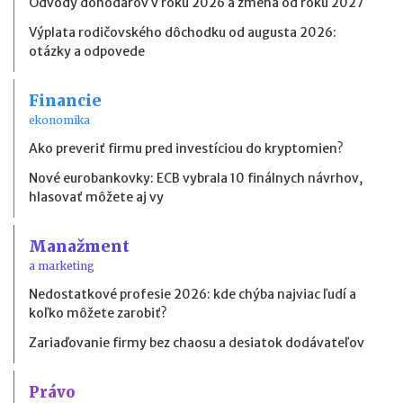
Odvody dohodárov v roku 2026 a zmena od roku 2027
Výplata rodičovského dôchodku od augusta 2026:
otázky a odpovede
Financie
ekonomika
Ako preveriť firmu pred investíciou do kryptomien?
Nové eurobankovky: ECB vybrala 10 finálnych návrhov,
hlasovať môžete aj vy
Manažment
a marketing
Nedostatkové profesie 2026: kde chýba najviac ľudí a
koľko môžete zarobiť?
Zariaďovanie firmy bez chaosu a desiatok dodávateľov
Právo