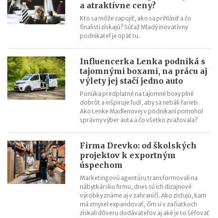
a atraktívne ceny?
Kto sa môže zapojiť, ako sa prihlásiť a čo
finalisti získajú? Súťaž Mladý inovatívny
podnikateľ je opäť tu.
Influencerka Lenka podniká s
tajomnými boxami, na prácu aj
výlety jej stačí jedno auto
Ponúka predplatné na tajomné boxy plné
dobrôt a inšpiruje ľudí, aby sa nebáli farieb.
Ako Lenke Madlenovej v podnikaní pomohol
správny výber auta a čo všetko zvažovala?
Firma Drevko: od školských
projektov k exportným
úspechom
Marketingovú agentúru transformovali na
nábytkársku firmu, dnes sú ich dizajnové
výrobky známe aj v zahraničí. Ako zisťujú, kam
má zmysel expandovať, čím si v začiatkoch
získali dôveru dodávateľov aj aké je to šéfovať