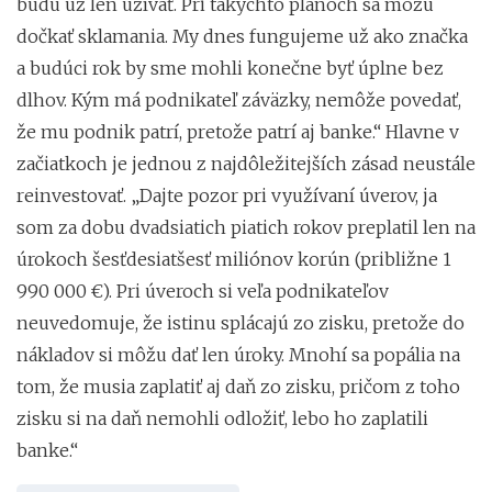
budú už len užívať. Pri takýchto plánoch sa môžu
dočkať sklamania. My dnes fungujeme už ako značka
a budúci rok by sme mohli konečne byť úplne bez
dlhov. Kým má podnikateľ záväzky, nemôže povedať,
že mu podnik patrí, pretože patrí aj banke.“ Hlavne v
začiatkoch je jednou z najdôležitejších zásad neustále
reinvestovať. „Dajte pozor pri využívaní úverov, ja
som za dobu dvadsiatich piatich rokov preplatil len na
úrokoch šesťdesiatšesť miliónov korún (približne 1
990 000 €). Pri úveroch si veľa podnikateľov
neuvedomuje, že istinu splácajú zo zisku, pretože do
nákladov si môžu dať len úroky. Mnohí sa popália na
tom, že musia zaplatiť aj daň zo zisku, pričom z toho
zisku si na daň nemohli odložiť, lebo ho zaplatili
banke.“