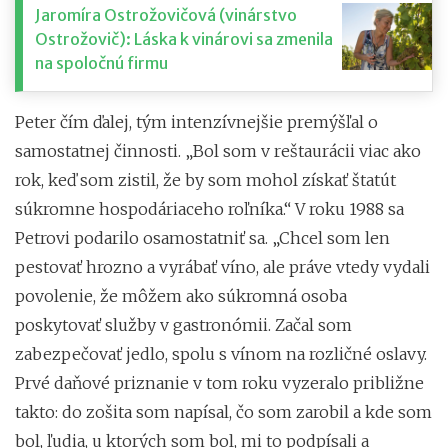
Jaromíra Ostrožovičová (vinárstvo
Ostrožovič): Láska k vinárovi sa zmenila
na spoločnú firmu
Peter čím ďalej, tým intenzívnejšie premýšľal o
samostatnej činnosti. „Bol som v reštaurácii viac ako
rok, keď som zistil, že by som mohol získať štatút
súkromne hospodáriaceho roľníka.“ V roku 1988 sa
Petrovi podarilo osamostatniť sa. „Chcel som len
pestovať hrozno a vyrábať víno, ale práve vtedy vydali
povolenie, že môžem ako súkromná osoba
poskytovať služby v gastronómii. Začal som
zabezpečovať jedlo, spolu s vínom na rozličné oslavy.
Prvé daňové priznanie v tom roku vyzeralo približne
takto: do zošita som napísal, čo som zarobil a kde som
bol, ľudia, u ktorých som bol, mi to podpísali a