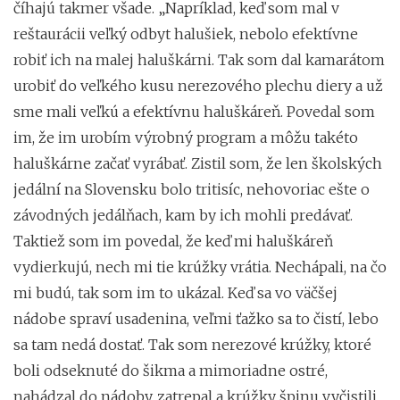
číhajú takmer všade. „Napríklad, keď som mal v
reštaurácii veľký odbyt halušiek, nebolo efektívne
robiť ich na malej haluškárni. Tak som dal kamarátom
urobiť do veľkého kusu nerezového plechu diery a už
sme mali veľkú a efektívnu haluškáreň. Povedal som
im, že im urobím výrobný program a môžu takéto
haluškárne začať vyrábať. Zistil som, že len školských
jedální na Slovensku bolo tritisíc, nehovoriac ešte o
závodných jedálňach, kam by ich mohli predávať.
Taktiež som im povedal, že keď mi haluškáreň
vydierkujú, nech mi tie krúžky vrátia. Nechápali, na čo
mi budú, tak som im to ukázal. Keď sa vo väčšej
nádobe spraví usadenina, veľmi ťažko sa to čistí, lebo
sa tam nedá dostať. Tak som nerezové krúžky, ktoré
boli odseknuté do šikma a mimoriadne ostré,
nahádzal do nádoby, zatrepal a krúžky špinu vyčistili.