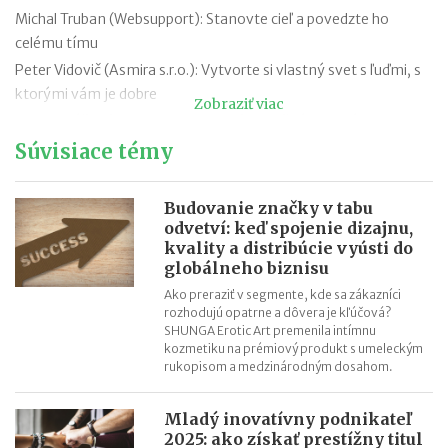
Michal Truban (Websupport): Stanovte cieľ a povedzte ho
celému tímu
Peter Vidovič (Asmira s.r.o.): Vytvorte si vlastný svet s ľuďmi, s
ktorými vám je dobre
Zobraziť viac
Peter Strýček (Hetech Services a.s.): Dôležité je extrémne chcieť
Súvisiace témy
Peter Pukalovič (BE COOL, s.r.o.): Tešte sa z čiastkových
úspechov
Peter Stanko (VÍNO MRVA & STANKO, a.s.): Lenivosť nie je
Budovanie značky v tabu
choroba, je to vlastnosť.
odvetví: keď spojenie dizajnu,
kvality a distribúcie vyústi do
Katarína Remiaš (1st CLASS AGENCY, s.r.o.): Alfa a omega
globálneho biznisu
úspechu sú radosť z práce, kreativita a dobré vzťahy
Ako preraziť v segmente, kde sa zákazníci
Petra Marko (ExtravaDansa): Po každej skúsenosti si trúfnete
rozhodujú opatrne a dôvera je kľúčová?
na viac
SHUNGA Erotic Art premenila intímnu
kozmetiku na prémiový produkt s umeleckým
Lucia Pašková (Curaprox): Hľadajte nové veci, nové spôsoby a
rukopisom a medzinárodným dosahom.
nové cesty
Mladý inovatívny podnikateľ
2025: ako získať prestížny titul