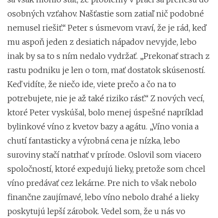
osobných vzťahov. Našťastie som zatiaľ nič podobné
nemusel riešiť.“ Peter s úsmevom vraví, že je rád, keď
mu aspoň jeden z desiatich nápadov nevyjde, lebo
inak by sa to s ním nedalo vydržať. „Prekonať strach z
rastu podniku je len o tom, mať dostatok skúseností.
Keď vidíte, že niečo ide, viete prečo a čo na to
potrebujete, nie je až také riziko rásť.“ Z nových vecí,
ktoré Peter vyskúšal, bolo menej úspešné napríklad
bylinkové víno z kvetov bazy a agátu. „Víno vonia a
chutí fantasticky a výrobná cena je nízka, lebo
suroviny stačí natrhať v prírode. Oslovil som viacero
spoločností, ktoré expedujú lieky, pretože som chcel
víno predávať cez lekárne. Pre nich to však nebolo
finančne zaujímavé, lebo víno nebolo drahé a lieky
poskytujú lepší zárobok. Vedel som, že u nás vo