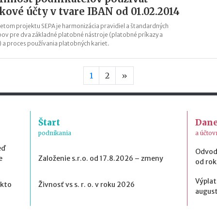
kové účty v tvare IBAN od 01.02.2014
tom projektu SEPA je harmonizácia pravidiel a štandardných
ov pre dva základné platobné nástroje (platobné príkazy a
) a proces používania platobných kariet.
Nasledujúca strana
1
2
»
Štart
Dan
podnikania
a účtov
eď
Odvod
e
Založenie s.r.o. od 17.8.2026 – zmeny
od ro
Výplat
 kto
Živnosť vs s. r. o. v roku 2026
august