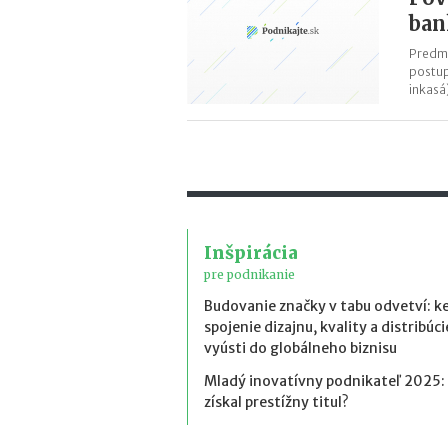
ban
Predme
postup
inkasá
Inšpirácia
pre podnikanie
Budovanie značky v tabu odvetví: k
spojenie dizajnu, kvality a distribúci
vyústi do globálneho biznisu
Mladý inovatívny podnikateľ 2025:
získal prestížny titul?