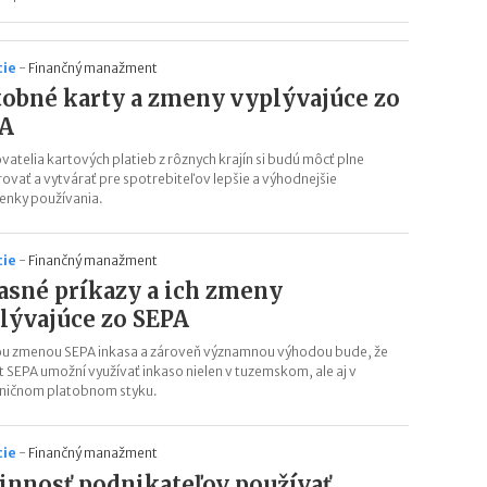
cie
-
Finančný manažment
tobné karty a zmeny vyplývajúce zo
PA
vatelia kartových platieb z rôznych krajín si budú môcť plne
ovať a vytvárať pre spotrebiteľov lepšie a výhodnejšie
nky používania.
cie
-
Finančný manažment
asné príkazy a ich zmeny
lývajúce zo SEPA
u zmenou SEPA inkasa a zároveň významnou výhodou bude, že
t SEPA umožní využívať inkaso nielen v tuzemskom, ale aj v
ničnom platobnom styku.
cie
-
Finančný manažment
innosť podnikateľov používať