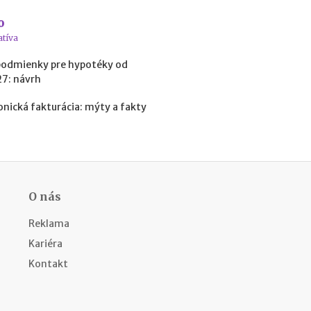
a
c
o
ľ
atíva
u
d
podmienky pre hypotéky od
í
27: návrh
a
k
onická fakturácia: mýty a fakty
o
ľ
k
o
m
ô
O nás
ž
e
Reklama
t
e
Kariéra
z
Kontakt
a
r
o