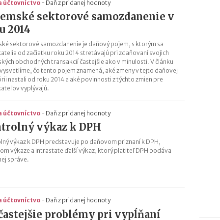
a účtovníctvo
-
Daň z pridanej hodnoty
emské sektorové samozdanenie v
u 2014
ké sektorové samozdanenie je daňový pojem, s ktorým sa
atelia od začiatku roku 2014 stretávajú pri zdaňovaní svojich
kých obchodných transakcií častejšie ako v minulosti. V článku
e vysvetlíme, čo tento pojem znamená, aké zmeny v tejto daňovej
rii nastali od roku 2014 a aké povinnosti z týchto zmien pre
ateľov vyplývajú.
a účtovníctvo
-
Daň z pridanej hodnoty
trolný výkaz k DPH
lný výkaz k DPH predstavuje po daňovom priznaní k DPH,
om výkaze a intrastate ďalší výkaz, ktorý platiteľ DPH podáva
nej správe.
a účtovníctvo
-
Daň z pridanej hodnoty
častejšie problémy pri vypĺňaní