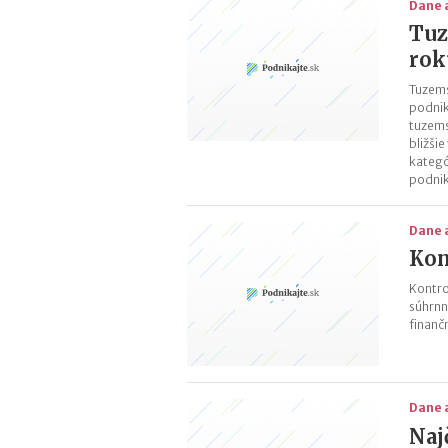
Dane 
Tuz
rok
Tuzems
podnik
tuzems
bližši
kategó
podnik
Dane 
Kon
Kontro
súhrnn
finanč
Dane 
Naj