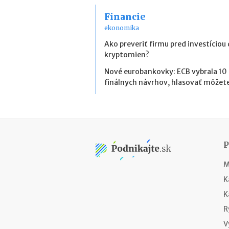
Financie
ekonomika
Ako preveriť firmu pred investíciou
kryptomien?
Nové eurobankovky: ECB vybrala 10
finálnych návrhov, hlasovať môžete
M
K
K
R
V