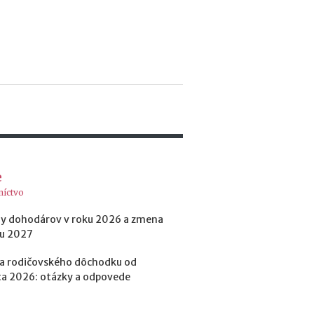
e
s
i
e
2
0
2
6
:
k
d
e
e
c
h
níctvo
ý
y dohodárov v roku 2026 a zmena
b
ku 2027
a
n
a rodičovského dôchodku od
a
j
a 2026: otázky a odpovede
v
i