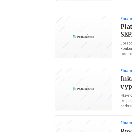
Finan
Pla
SE
Spraco
konkur
podmie
Finan
Ink
vyp
Hlavno
projek
cezhra
Finan
Pov