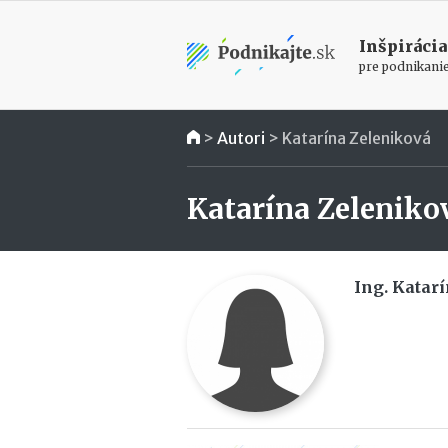
Inšpirácia
pre podnikani
>
Autori
>
Katarína Zeleniková
Katarína Zeleniko
Ing. Katar