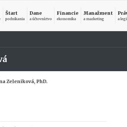
Štart
Dane
Financie
Manažment
Prá
e
podnikania
a účtovníctvo
ekonomika
a marketing
a legi
vá
ína Zeleniková, PhD.