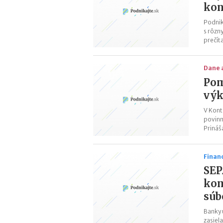
kon
Podnik
s rôzn
prečít
Dane 
Pom
výk
V Kont
povinn
Prináš
Finan
SEP
kom
súb
Banky 
zasiel