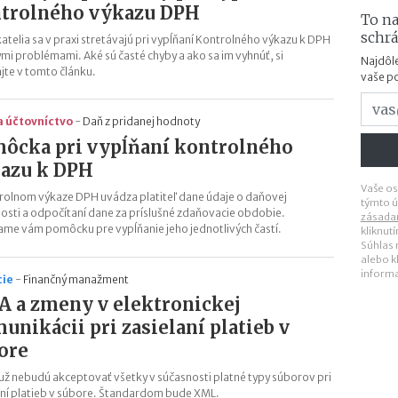
trolného výkazu DPH
To na
schr
atelia sa v praxi stretávajú pri vypĺňaní Kontrolného výkazu k DPH
ymi problémami. Aké sú časté chyby a ako sa im vyhnúť, si
Najdôle
ajte v tomto článku.
vaše p
a účtovníctvo
-
Daň z pridanej hodnoty
ôcka pri vypĺňaní kontrolného
azu k DPH
Vaše os
rolnom výkaze DPH uvádza platiteľ dane údaje o daňovej
týmto ú
osti a odpočítaní dane za príslušné zdaňovacie obdobie.
zásada
ame vám pomôcku pre vypĺňanie jeho jednotlivých častí.
kliknut
Súhlas
alebo k
inform
cie
-
Finančný manažment
A a zmeny v elektronickej
unikácii pri zasielaní platieb v
ore
už nebudú akceptovať všetky v súčasnosti platné typy súborov pri
aní platieb v súbore. Štandardom bude XML.