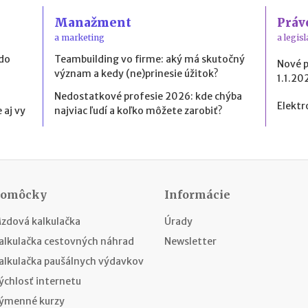
Manažment
Práv
a marketing
a legisl
 do
Teambuilding vo firme: aký má skutočný
Nové 
význam a kedy (ne)prinesie úžitok?
1.1.20
Nedostatkové profesie 2026: kde chýba
Elektr
 aj vy
najviac ľudí a koľko môžete zarobiť?
Pomôcky
Informácie
zdová kalkulačka
Úrady
alkulačka cestovných náhrad
Newsletter
alkulačka paušálnych výdavkov
ýchlosť internetu
ýmenné kurzy