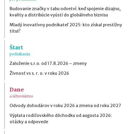
Budovanie značky v tabu odvetví: keď spojenie dizajnu,
kvality a distribúcie vyústi do globálneho biznisu
Mladý inovatívny podnikateľ 2025: kto získal prestížny
titul?
Štart
podnikania
Založenie s.r.o. od 17.8.2026 – zmeny
Živnosť vs s. r. o. v roku 2026
Dane
a účtovníctvo
Odvody dohodárov v roku 2026 a zmena od roku 2027
Výplata rodičovského dôchodku od augusta 2026:
otázky a odpovede