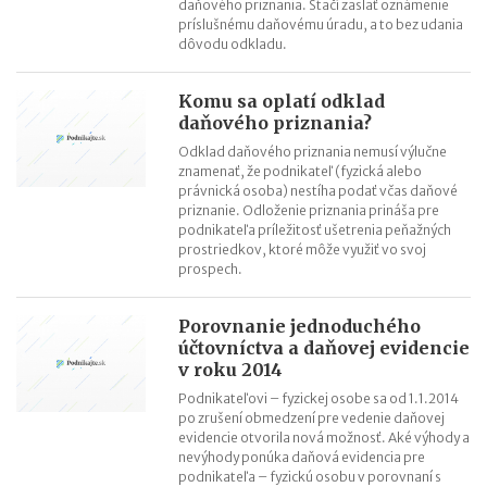
daňového priznania. Stačí zaslať oznámenie
príslušnému daňovému úradu, a to bez udania
dôvodu odkladu.
Komu sa oplatí odklad
daňového priznania?
Odklad daňového priznania nemusí výlučne
znamenať, že podnikateľ (fyzická alebo
právnická osoba) nestíha podať včas daňové
priznanie. Odloženie priznania prináša pre
podnikateľa príležitosť ušetrenia peňažných
prostriedkov, ktoré môže využiť vo svoj
prospech.
Porovnanie jednoduchého
účtovníctva a daňovej evidencie
v roku 2014
Podnikateľovi – fyzickej osobe sa od 1.1.2014
po zrušení obmedzení pre vedenie daňovej
evidencie otvorila nová možnosť. Aké výhody a
nevýhody ponúka daňová evidencia pre
podnikateľa – fyzickú osobu v porovnaní s