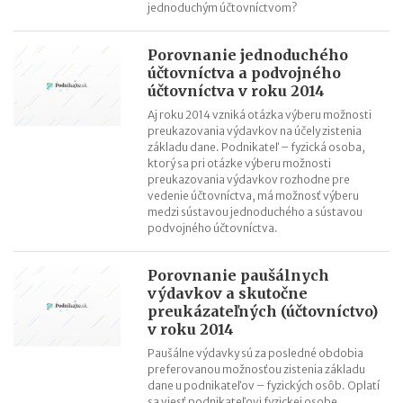
jednoduchým účtovníctvom?
Porovnanie jednoduchého
účtovníctva a podvojného
účtovníctva v roku 2014
Aj roku 2014 vzniká otázka výberu možnosti
preukazovania výdavkov na účely zistenia
základu dane. Podnikateľ – fyzická osoba,
ktorý sa pri otázke výberu možnosti
preukazovania výdavkov rozhodne pre
vedenie účtovníctva, má možnosť výberu
medzi sústavou jednoduchého a sústavou
podvojného účtovníctva.
Porovnanie paušálnych
výdavkov a skutočne
preukázateľných (účtovníctvo)
v roku 2014
Paušálne výdavky sú za posledné obdobia
preferovanou možnosťou zistenia základu
dane u podnikateľov – fyzických osôb. Oplatí
sa viesť podnikateľovi fyzickej osobe