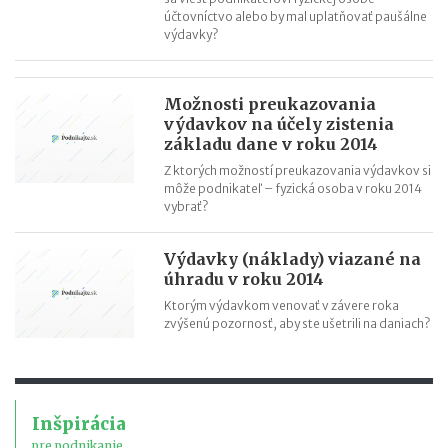
účtovníctvo alebo by mal uplatňovať paušálne
výdavky?
Možnosti preukazovania
výdavkov na účely zistenia
základu dane v roku 2014
Z ktorých možností preukazovania výdavkov si
môže podnikateľ – fyzická osoba v roku 2014
vybrať?
Výdavky (náklady) viazané na
úhradu v roku 2014
Ktorým výdavkom venovať v závere roka
zvýšenú pozornosť, aby ste ušetrili na daniach?
Inšpirácia
pre podnikanie