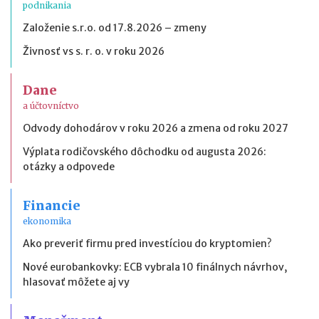
podnikania
Založenie s.r.o. od 17.8.2026 – zmeny
Živnosť vs s. r. o. v roku 2026
Dane
a účtovníctvo
Odvody dohodárov v roku 2026 a zmena od roku 2027
Výplata rodičovského dôchodku od augusta 2026:
otázky a odpovede
Financie
ekonomika
Ako preveriť firmu pred investíciou do kryptomien?
Nové eurobankovky: ECB vybrala 10 finálnych návrhov,
hlasovať môžete aj vy