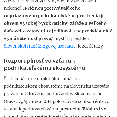
Zoznam negatívnych vplyvov tu však zďaleka
nekončí. „
Príčinou pretrvávajúceho
nepriaznivého podnikateľského prostredia je
okrem vysokej byrokratickej záťaže a veľkého
daňového zaťaženia aj zdĺhavá a nepredvídateľná
vymáhateľnosť práva
,“ myslí si prezident
Slovenskej franšízingovej asociácie
, Jozef Šétaffy.
Rozporuplnosť vo vzťahu k
podnikateľskému ekosystému
Šesticu názorov na aktuálnu situáciu v
podnikateľskom ekosystéme na Slovensku uzatvára
prezident Združenia podnikateľov Slovenska Ján
Oravec
.
„Aj v roku 2014 pokračovala schizofrénia vo
vzťahu k podnikateľskému prostrediu.
Vláda si vo
svojich dokumentoch vytyčovala smelé ciele na