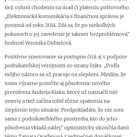
tiež vyhnú chodeniu na úrad či plateniu poštovného.
„Elektronická komunikácia s finančnou správou je
povinná od roku 2014. Zdá sa, že po niekoľkých
pokusoch o jej zavedenie je takmer bezproblémová,“
hodnotí Veronika Dubielová.
Pozitívne smerovanie sa postupne črtá aj v podpore
podnikateľskej verejnosti zo strany štátu. „Podľa
môjho názoru sa už pracuje na zlepšení. Myslím, že
tomu výrazne pomôže aj pôsobenie nového
prezidenta Andreja Kisku, ktorý už naznačil isté
zmeny a tiež začína robiť rôzne opatrenia na
zlepšenie tejto situácie. Predpokladám, že nie som
sama z podnikateľského prostredia, kto do jeho
pôsobenia vkladá nádej,“ optimisticky ukončila danú
tému Tamara Osaďanová z jedinečnej donáškovej