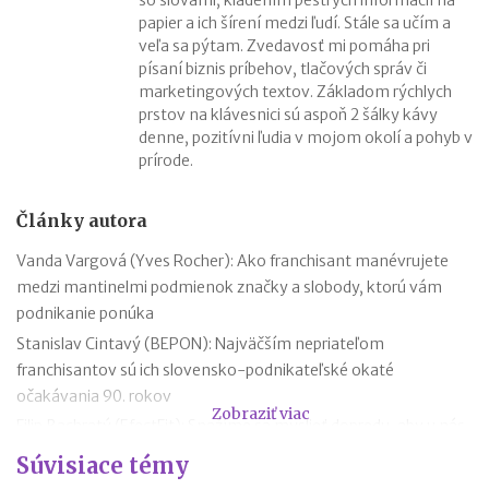
papier a ich šírení medzi ľudí. Stále sa učím a
veľa sa pýtam. Zvedavosť mi pomáha pri
písaní biznis príbehov, tlačových správ či
marketingových textov. Základom rýchlych
prstov na klávesnici sú aspoň 2 šálky kávy
denne, pozitívni ľudia v mojom okolí a pohyb v
prírode.
Články autora
Vanda Vargová (Yves Rocher): Ako franchisant manévrujete
medzi mantinelmi podmienok značky a slobody, ktorú vám
podnikanie ponúka
Stanislav Cintavý (BEPON): Najväčším nepriateľom
franchisantov sú ich slovensko-podnikateľské okaté
očakávania 90. rokov
Zobraziť viac
Filip Bachratý (EfectFit): Snažíme sa myslieť dopredu, aby u nás
zákazníci našli všetko, čo hľadajú
Súvisiace témy
Iveta Živicová (ERA): Ak je niekto individualista, nech ide cestou