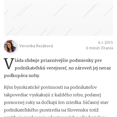
4.1.2015
Veronika Rezáková
6 minút čítania
V
láda sľubuje priaznivejšie podmienky pre
podnikateľskú verejnosť, no zároveň jej neraz
podkopáva nohy.
Kým byrokratické povinnosti na podnikateľov
takpovediac vyskakujú z každého rohu, podanej
pomocnej ruky sa dočkajú len zriedka. Súčasný stav
podnikateľského prostredia na Slovensku totiž