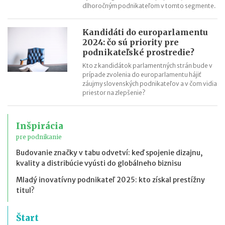
dlhoročným podnikateľom v tomto segmente.
Kandidáti do europarlamentu
2024: čo sú priority pre
podnikateľské prostredie?
Kto z kandidátok parlamentných strán bude v
prípade zvolenia do europarlamentu hájiť
záujmy slovenských podnikateľov a v čom vidia
priestor na zlepšenie?
Inšpirácia
pre podnikanie
Budovanie značky v tabu odvetví: keď spojenie dizajnu,
kvality a distribúcie vyústi do globálneho biznisu
Mladý inovatívny podnikateľ 2025: kto získal prestížny
titul?
Štart