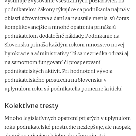
vystihuje zvyšovanie všestranných požiadaviek na
podnikateľov. Zákony týkajúce sa podnikania najmä v
oblasti účtovníctva a daní sa neustále menia, sú čoraz
komplikovanejšie a mnohé opatrenia prinášajú
podnikateľom dodatočné náklady. Podnikanie na
Slovensku prináša každým rokom množstvo novej
byrokracie a administratívy. Tá sa nezriedka odrazí aj
na samotnom fungovaní či prosperovaní
podnikateľských aktivít. Pri hodnotení vývoja
podnikateľského prostredia na Slovensku v
uplynulom roku sú podnikatelia pomerne kritickí.
Kolektívne tresty
Mnoho legislatívnych opatrení prijatých v uplynulom
roku podnikateľské prostredie nezlepšuje, ale naopak,
zbytočne prispieva k jeho zhoršovaniu. Pri