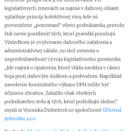
legislatívnych zmenách sa najmä v daňovej oblasti
uplatňuje princíp kolektívnej viny, kde sú
preventívne „potrestaní“ všetci podnikatelia, pretože
štát nevie postihnúť tých, ktorí pravidlá porušujú.
Výsledkom je zvyšovanie daňového zaťaženia a
administratívnej záťaže, no tiež neistota a
nepredvídateľnosť vývoja legislatívneho prostredia.
„Ide najmä o opatrenia, ktoré vláda zavádza v rámci
boja proti daňovým únikom a podvodom. Napríklad
zavedenie kontrolného výkazu DPH môže byť
účinnou zbraňou. Zaťažilo však všetkých
podnikateľov, teda aj tých, ktorí podnikajú slušne,“
myslí si Veronika Dubielová zo spoločnosti
Účtovná
jednotka, s.r.o
.