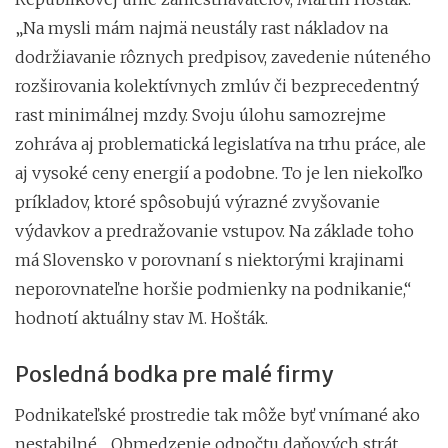
„Na mysli mám najmä neustály rast nákladov na
dodržiavanie rôznych predpisov, zavedenie núteného
rozširovania kolektívnych zmlúv či bezprecedentný
rast minimálnej mzdy. Svoju úlohu samozrejme
zohráva aj problematická legislatíva na trhu práce, ale
aj vysoké ceny energií a podobne. To je len niekoľko
príkladov, ktoré spôsobujú výrazné zvyšovanie
výdavkov a predražovanie vstupov. Na základe toho
má Slovensko v porovnaní s niektorými krajinami
neporovnateľne horšie podmienky na podnikanie,“
hodnotí aktuálny stav M. Hošták.
Posledná bodka pre malé firmy
Podnikateľské prostredie tak môže byť vnímané ako
nestabilné. „Obmedzenie odpočtu daňových strát