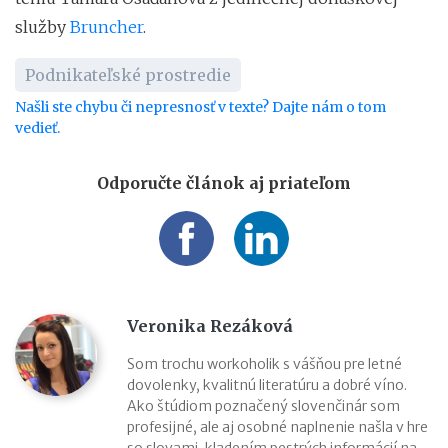
služby
Bruncher
.
Podnikateľské prostredie
Našli ste chybu či nepresnosť v texte? Dajte nám o tom
vedieť.
Odporučte článok aj priateľom
Veronika Rezáková
Som trochu workoholik s vášňou pre letné
dovolenky, kvalitnú literatúru a dobré víno.
Ako štúdiom poznačený slovenčinár som
profesijné, ale aj osobné naplnenie našla v hre
so slovami, kladením pestrých informácií na