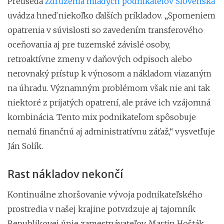
Predseda
Združenia mladých podnikateľov Slovenska
uvádza hneď niekoľko ďalších príkladov. „Spomeniem
opatrenia v súvislosti so zavedením transferového
oceňovania aj pre tuzemské závislé osoby,
retroaktívne zmeny v daňových odpisoch alebo
nerovnaký prístup k výnosom a nákladom viazaným
na úhradu. Významným problémom však nie ani tak
niektoré z prijatých opatrení, ale práve ich vzájomná
kombinácia. Tento mix podnikateľom spôsobuje
nemalú finančnú aj administratívnu záťaž,“ vysvetľuje
Ján Solík.
Rast nákladov nekončí
Kontinuálne zhoršovanie vývoja podnikateľského
prostredia v našej krajine potvrdzuje aj tajomník
Republikovej únie zamestnávateľov, Martin Hošták.