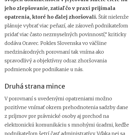
jeho zlepšovanie, zatiaľ čo v praxi prijímala
opatrenia, ktoré ho ďalej zhoršovali.
Štát nielenže
plánuje vybrať viac peňazí, ale zároveň podnikateľom
pridať viac často nezmyselných povinností,“ kriticky
dodáva Oravec. Pokles Slovenska vo väčšine
medzinárodných porovnaní tak vníma ako
spravodlivý a objektívny odraz zhoršovania
podmienok pre podnikanie u nás.
Druhá strana mince
V porovnaní s uvedenými opatreniami možno
pozitívne vnímať okrem prehodnotenia sadzby dane
z príjmov pre právnické osoby aj prechod na
elektronickú komunikáciu s mnohými úradmi, keďže
podnikateľom šetrí časť administratívy. Vďaka nej sa