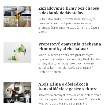
vlastného podnikania bez zastrešenia silnou značkou. Franšíza
Zariaďovanie firmy bez chaosu
je pre tímových hráčov
a desiatok dodávateľov
Ľubica Mačugová (Cyprianus): Nevzdávajte sa pri prvom
Príbeh slovenskej firmy Vaillant ukazuje, že
neúspechu, každé poznanie vás posúva ďalej. Najdôležitejšia je
renovácia firemných priestorov nemusí
chuť a výdrž
znamenať prečerpaný rozpočet, stratu času ani
stres.
Roman Fridrich (Coffee Brothers): Až keď sme mali produkt
hodný franchisingu, pustili sme sa do budovania siete
Prorastové opatrenia: záchrana
Mohla si vybrať medzi dovolenkou v Thajsku a vyšívacím
ekonomiky alebo balast?
strojom. Zvolila druhú možnosť a svetu predstavila značku Just
Vláda SR schválila balík tzv. prorastových
Love
opatrení na podporu ekonomiky. Podnikatelia
Pavel Čmelík (Hamleys): Na začiatku svojej kariéry som netušil,
zmeny vítajú, no nádej na ekonomický rast
zatiaľ celkom nevidia. Na čo sa pripraviť?
že tento rok otvorím druhé najväčšie hračkárstvo na svete
Prehľad opatrení.
Už po 5 mesiacoch na trhu senzory iniciatívneho Trenčana
monitorovali kontajnery v Sydney
Alojz Hlina o dôsledkoch
Lekári jej dávali takmer nulové šance. Ona popri svojej liečbe
konsolidácie v gastro sektore
vytvorila slovenskú značku Oxywater
Ako ovplyvní ceny stravovacích služieb zníženie
DPH a čo spôsobí transakčná daň? O budúcich
výzvach v gastre a ako sa pripraviť, s