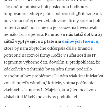
súčasného ministra boli poslednou bodkou za
fungovaním jednej z jeho spoločností. „Približne rok
po vzniku našej novovybudovanej firmy sme ju boli
nútení zrušiť, hoci sme do jej založenia investovali
nemálo času a peňazí.
Priamo sa nás totiž dotkla aj
záťaž vyplývajúca z platenia
daňových licencií
,
ktorá by nám zbytočne odčerpala ďalšie financie,
potrebné na rozvoj firmy. Keďže v súčasnosti sa IT
segmentu výborne darí, dovolím si predpokladať, že
kdekoľvek v zahraničí by sa nám firmu podarilo
rozbehnúť bez problémov. Tu nám však štát iniciatívu
zmaril hneď v zárodku,“ kriticky vníma počínanie
vládnych zástupcov L. Majzlan, ktorý len nedávno
získal titul Mladý inovatívny podnikateľ.