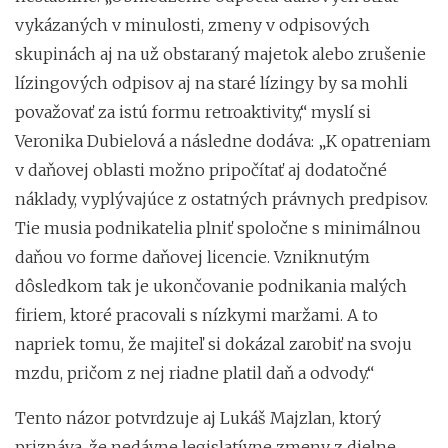
vykázaných v minulosti, zmeny v odpisových
skupinách aj na už obstaraný majetok alebo zrušenie
lízingových odpisov aj na staré lízingy by sa mohli
považovať za istú formu retroaktivity,“ myslí si
Veronika Dubielová a následne dodáva: „K opatreniam
v daňovej oblasti možno pripočítať aj dodatočné
náklady, vyplývajúce z ostatných právnych predpisov.
Tie musia podnikatelia plniť spoločne s minimálnou
daňou vo forme daňovej licencie. Vzniknutým
dôsledkom tak je ukončovanie podnikania malých
firiem, ktoré pracovali s nízkymi maržami. A to
napriek tomu, že majiteľ si dokázal zarobiť na svoju
mzdu, pričom z nej riadne platil daň a odvody.“
Tento názor potvrdzuje aj Lukáš Majzlan, ktorý
priznáva, že nedávne legislatívne zmeny z dielne