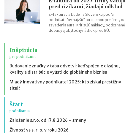
E-faktúra od 2027: firmy varujú
pred rizikami, žiadajú odklad
E-fakturácia bude na Slovensku podľa
podnikateľov najväčšou zmenou pre firmy od
zavedenia eura. Kritizujú náklady, podcenené
dopady aj zbytočný náskok pred EÚ.
Inšpirácia
pre podnikanie
Budovanie značky v tabu odvetví: keď spojenie dizajnu,
kvality a distribúcie vyústi do globálneho biznisu
Mladý inovatívny podnikateľ 2025: kto získal prestížny
titul?
Štart
podnikania
Založenie s.r.o. od 17.8.2026 – zmeny
Živnosť vs s. r. o. v roku 2026