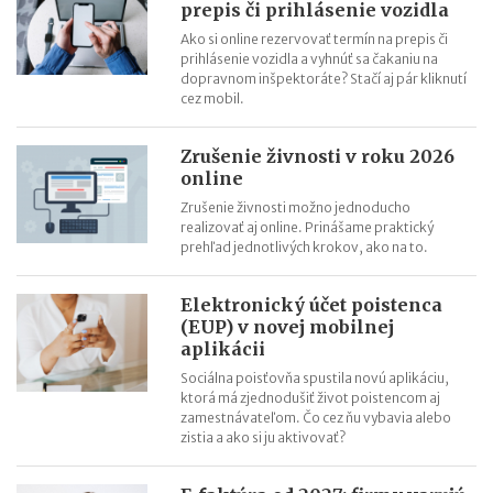
pošle upozornenia
prepis či prihlásenie vozidla
Takmer tretina maloobchodníkov ešte nemá eKasu
Ako si online rezervovať termín na prepis či
prihlásenie vozidla a vyhnúť sa čakaniu na
Finančná správa kontroluje pokladnice aj rekreačné príspevky
dopravnom inšpektoráte? Stačí aj pár kliknutí
Zavedenie eKasy sa odkladá do januára 2020
cez mobil.
TAXANA – chatbot, ktorý bude radiť daňovníkom
Zrušenie živnosti v roku 2026
online
Zrušenie živnosti možno jednoducho
realizovať aj online. Prinášame praktický
prehľad jednotlivých krokov, ako na to.
Elektronický účet poistenca
(EUP) v novej mobilnej
aplikácii
Sociálna poisťovňa spustila novú aplikáciu,
ktorá má zjednodušiť život poistencom aj
zamestnávateľom. Čo cez ňu vybavia alebo
zistia a ako si ju aktivovať?