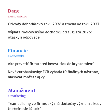
Dane
a účtovníctvo
Odvody dohodárov v roku 2026 a zmena od roku 2027
Výplata rodičovského dôchodku od augusta 2026:
otázky a odpovede
Financie
ekonomika
Ako preveriť firmu pred investíciou do kryptomien?
Nové eurobankovky: ECB vybrala 10 finálnych návrhov,
hlasovať môžete aj vy
Manažment
a marketing
Teambuilding vo firme: aký má skutočný význam a kedy
(ne)prinesie úžitok?