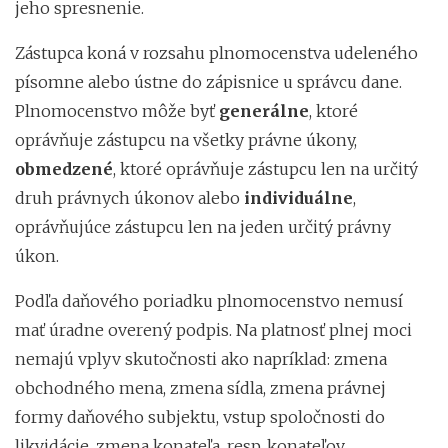
jeho spresnenie.
Zástupca koná v rozsahu plnomocenstva udeleného
písomne alebo ústne do zápisnice u správcu dane.
Plnomocenstvo môže byť
generálne
, ktoré
oprávňuje zástupcu na všetky právne úkony,
obmedzené
, ktoré oprávňuje zástupcu len na určitý
druh právnych úkonov alebo
individuálne
,
oprávňujúce zástupcu len na jeden určitý právny
úkon.
Podľa daňového poriadku plnomocenstvo nemusí
mať úradne overený podpis. Na platnosť plnej moci
nemajú vplyv skutočnosti ako napríklad: zmena
obchodného mena, zmena sídla, zmena právnej
formy daňového subjektu, vstup spoločnosti do
likvidácie, zmena konateľa, resp. konateľov.