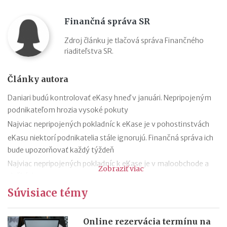
Finančná správa SR
Zdroj článku je tlačová správa Finančného
riaditeľstva SR.
Články autora
Daniari budú kontrolovať eKasy hneď v januári. Nepripojeným
podnikateľom hrozia vysoké pokuty
Najviac nepripojených pokladníc k eKase je v pohostinstvách
eKasu niektorí podnikatelia stále ignorujú. Finančná správa ich
bude upozorňovať každý týždeň
Najviac nepripojených pokladníc k eKase je v maloobchode a
Zobraziť viac
službách
80 tisíc pokladníc ešte nie je pripojených na ekasu, najviac z
Súvisiace témy
Bratislavského kraja
50-tisíc podnikateľom, ktorí nemajú ekasu finančná správa
Online rezervácia termínu na