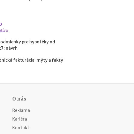
v
r
h
o
atíva
A
k
podmienky pre hypotéky od
o
27: návrh
p
r
onická fakturácia: mýty a fakty
e
v
e
r
i
ť
O nás
f
i
Reklama
r
m
Kariéra
u
Kontakt
p