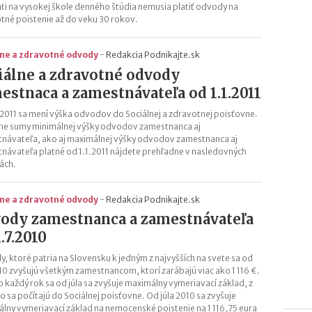
ti na vysokej škole denného štúdia nemusia platiť odvody na
tné poistenie až do veku 30 rokov.
lne a zdravotné odvody
-
Redakcia Podnikajte.sk
iálne a zdravotné odvody
estnaca a zamestnávateľa od 1.1.2011
.2011 sa mení výška odvodov do Sociálnej a zdravotnej poisťovne.
ne sumy minimálnej výšky odvodov zamestnanca aj
návateľa, ako aj maximálnej výšky odvodov zamestnanca aj
návateľa platné od 1.1.2011 nájdete prehľadne v nasledovných
ách.
lne a zdravotné odvody
-
Redakcia Podnikajte.sk
ody zamestnanca a zamestnávateľa
.7.2010
, ktoré patria na Slovensku k jedným z najvyšších na svete sa od
010 zvyšujú všetkým zamestnancom, ktorí zarábajú viac ako 1 116 €.
o každý rok sa od júla sa zvyšuje maximálny vymeriavací základ, z
o sa počítajú do Sociálnej poisťovne. Od júla 2010 sa zvyšuje
lny vymeriavací základ na nemocenské poistenie na 1 116,75 eura