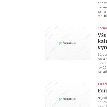
a na z
nezame
zamest
tabuľk
Sociá
Vše
kal
vym
30. ap
sociáln
ustano
rok 20
základ
Tlači
For
Najdôl
poisťo
formul