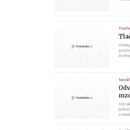
Tlači
Tla
Všetky
poisťo
že ich 
Sociá
Odv
mz
Od rok
jednot
v minu