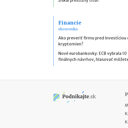
získal prestížny titul?
Financie
ekonomika
Ako preveriť firmu pred investíciou
kryptomien?
Nové eurobankovky: ECB vybrala 10
finálnych návrhov, hlasovať môžete
M
K
K