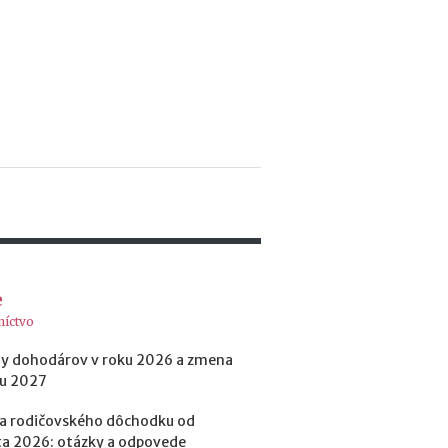
e
h
y
p
o
t
é
k
y
o
d
1
.
1
.
e
2
níctvo
0
2
y dohodárov v roku 2026 a zmena
7
ku 2027
:
n
a rodičovského dôchodku od
á
a 2026: otázky a odpovede