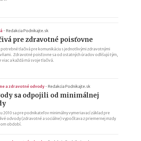
vá
-
Redakcia Podnikajte.sk
čivá pre zdravotné poisťovne
 potrebné tlačivá pre komunikáciu s jednotlivými zdravotnými
vňami. Zdravotné poisťovne sa od ostatných úradov odlišujú tým,
je viac a každá má svoje tlačivá.
lne a zdravotné odvody
-
Redakcia Podnikajte.sk
ody sa odpojili od minimálnej
dy
u 2010 sa pre podnikateľov minimálny vymeriavací základ pre
livé odvody (zdravotné a sociálne) vypočítava z priemernej mzdy
lom období.