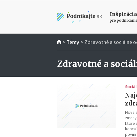
Inšpirácia
pre podnikani
>
Témy
>
Zdravotné a sociálne 
Zdravotné a sociá
Sociá
Naj
zdr
Novela
zmeny.
ktoré s
konca 
povinn