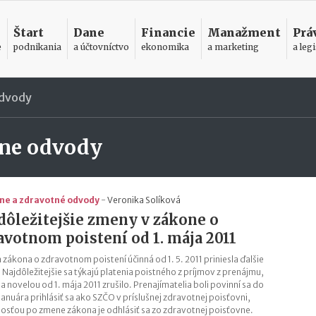
Štart
Dane
Financie
Manažment
Prá
e
podnikania
a účtovníctvo
ekonomika
a marketing
a legi
odvody
lne odvody
lne a zdravotné odvody
-
Veronika Solíková
dôležitejšie zmeny v zákone o
avotnom poistení od 1. mája 2011
 zákona o zdravotnom poistení účinná od 1. 5. 2011 priniesla ďalšie
 Najdôležitejšie sa týkajú platenia poistného z príjmov z prenájmu,
a novelou od 1. mája 2011 zrušilo. Prenajímatelia boli povinní sa do
januára prihlásiť sa ako SZČO v príslušnej zdravotnej poisťovni,
osťou po zmene zákona je odhlásiť sa zo zdravotnej poisťovne.