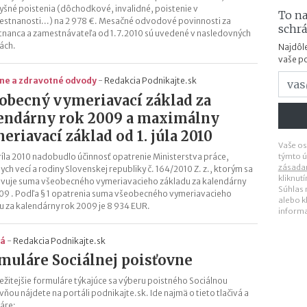
vyšné poistenia (dôchodkové, invalidné, poistenie v
To na
stnanosti...) na 2 978 €. Mesačné odvodové povinnosti za
schr
nanca a zamestnávateľa od 1.7.2010 sú uvedené v nasledovných
ách.
Najdôle
vaše p
lne a zdravotné odvody
-
Redakcia Podnikajte.sk
obecný vymeriavací základ za
endárny rok 2009 a maximálny
eriavací základ od 1. júla 2010
Vaše os
ríla 2010 nadobudlo účinnosť opatrenie Ministerstva práce,
týmto ú
zásada
ych vecí a rodiny Slovenskej republiky č. 164/2010 Z. z., ktorým sa
kliknut
vuje suma všeobecného vymeriavacieho základu za kalendárny
Súhlas
09 . Podľa § 1 opatrenia suma všeobecného vymeriavacieho
alebo k
u za kalendárny rok 2009 je 8 934 EUR.
inform
vá
-
Redakcia Podnikajte.sk
muláre Sociálnej poisťovne
ežitejšie formuláre týkajúce sa výberu poistného Sociálnou
vňou nájdete na portáli podnikajte.sk. Ide najmä o tieto tlačivá a
áre: