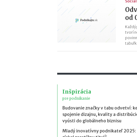
Sociá
Odv
od 
Každý 
tvorí 
povinn
tabuľk
Inšpirácia
pre podnikanie
Budovanie značky v tabu odvetví: k
spojenie dizajnu, kvality a distribúci
vyústi do globálneho biznisu
Mladý inovatívny podnikateľ 2025: