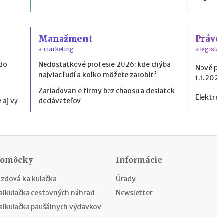
Manažment
Práv
a marketing
a legisl
 do
Nedostatkové profesie 2026: kde chýba
Nové 
najviac ľudí a koľko môžete zarobiť?
1.1.20
Zariaďovanie firmy bez chaosu a desiatok
Elektr
 aj vy
dodávateľov
Pomôcky
Informácie
zdová kalkulačka
Úrady
alkulačka cestovných náhrad
Newsletter
alkulačka paušálnych výdavkov