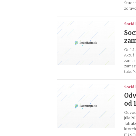
Študen
zdravo
Sociá
Soc
zam
Od 1.1
Aktuál
zamest
zamest
tabuľk
Sociá
Odv
od 1
Odvody
júla 2
Tak ak
ktoréh
maximá