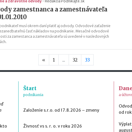
lne a zdravotné odvody
-
Redakcia Podnikajte.sk
ody zamestnanca a zamestnávateľa
01.01.2010
podnikateľ musí okrem daní platiť aj odvody. Odvodové zaťaženie
nezanedbateľnú časť nákladov na podnikanie. Mesačné odvodové
osti za zamestanca a zamestnávateľa sú uvedené v nasledovných
ách.
Predchádzajúca strana
«
1
...
32
33
Štart
Dan
podnikania
a účtov
eď
Odvod
e
Založenie s.r.o. od 17.8.2026 – zmeny
od ro
Výplat
 kto
Živnosť vs s. r. o. v roku 2026
august