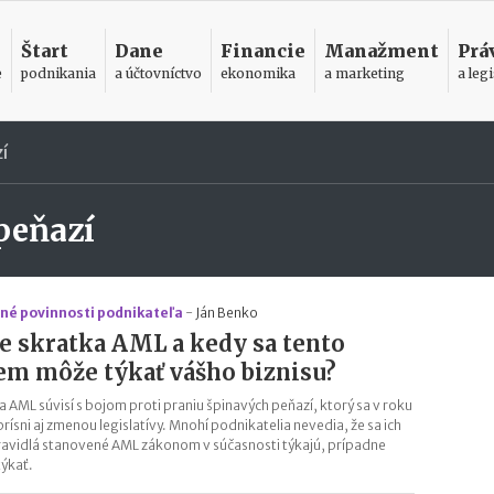
Štart
Dane
Financie
Manažment
Prá
e
podnikania
a účtovníctvo
ekonomika
a marketing
a legi
í
peňazí
né povinnosti podnikateľa
-
Ján Benko
je skratka AML a kedy sa tento
em môže týkať vášho biznisu?
a AML súvisí s bojom proti praniu špinavých peňazí, ktorý sa v roku
rísni aj zmenou legislatívy. Mnohí podnikatelia nevedia, že sa ich
avidlá stanovené AML zákonom v súčasnosti týkajú, prípadne
týkať.