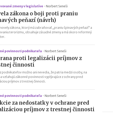
avované zmeny v legislatíve
-
Norbert Seneši
ela zákona o boji proti praniu
navých peňazí (návrh)
novely zákona, ktorý má zabraňovať „praniu špinavých peňazí“ a
ovaniu terorizmu, obsahuje zásadné zmeny a má skoro reformný
ter.
né povinnosti podnikateľa
-
Norbert Seneši
rana proti legalizácii príjmov z
stnej činnosti
z podnikateľov možno ani nevedia, že patria medzi osoby, na
sa vzťahujú zákonné povinnosti vyplývajúce z ochrany pred
áciou príjmov z trestnej činnosti.
né povinnosti podnikateľa
-
Norbert Seneši
kcie za nedostatky v ochrane pred
alizáciou príjmov z trestnej činnosti