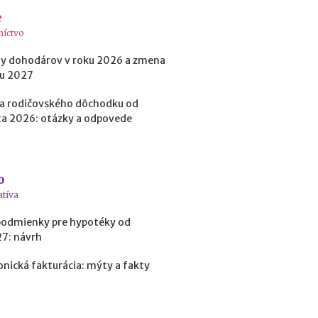
p
e
r
e
níctvo
d
i
y dohodárov v roku 2026 a zmena
n
ku 2027
v
e
a rodičovského dôchodku od
s
a 2026: otázky a odpovede
t
í
c
i
o
o
atíva
u
d
podmienky pre hypotéky od
o
27: návrh
k
r
onická fakturácia: mýty a fakty
y
p
t
o