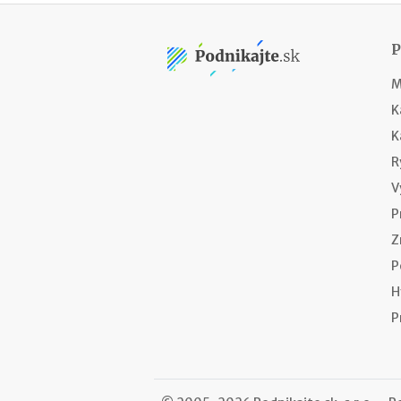
M
K
K
R
V
P
Z
P
H
P