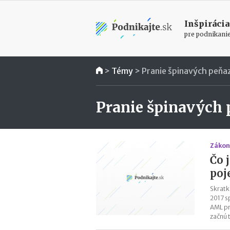
Inšpirácia
pre podnikani
>
Témy
>
Pranie špinavých peňaz
Pranie špinavých 
Zákon
Čo 
poj
Skratk
2017 sp
AML pr
začnú 