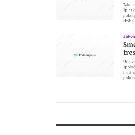
Takmer
špinav
pokuty
chýbaj
Zákon
Sme
tre
Účtovn
spoloč
trestn
pokut