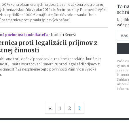
 60 % kontrol zameraných na dodržiavanie zákona proti praniu
To na
ých peňazí skončilo v roku 2014 uložením pokuty. Priemerná výška
schr
 bola približne 1000 € a najčastejším dôvodom sankcií bola
Najdôle
úca smernica proti praniu špinavých peňazí.
vaše p
né povinnosti podnikateľa
-
Norbert Seneši
rnica proti legalizácii príjmov z
stnej činnosti
íci, audítori, daňoví poradcovia, realitné kancelárie, kuriérske
Vaše os
nosti...máte vypracovanú smernicu proti legalizácii príjmov z
týmto ú
ej činnosti? Za nesplnenie tejto povinnosti Vám hrozí vysoká
zásada
a.
kliknut
Súhlas
alebo k
inform
Predchádzajúca strana
«
1
2
3