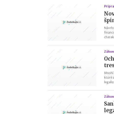
Pripr
Nov
špi
Návrh 
financ
charak
Zákon
Och
tre
Mnohí 
ktoré 
legaliz
Zákon
San
leg