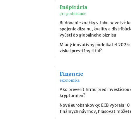
Inšpirácia
pre podnikanie
Budovanie značky v tabu odvetví: k
spojenie dizajnu, kvality a distribúci
vyústi do globálneho biznisu
Mladý inovatívny podnikateľ 2025:
získal prestížny titul?
Financie
ekonomika
Ako preveriť firmu pred investíciou
kryptomien?
Nové eurobankovky: ECB vybrala 10
finálnych návrhov, hlasovať môžete