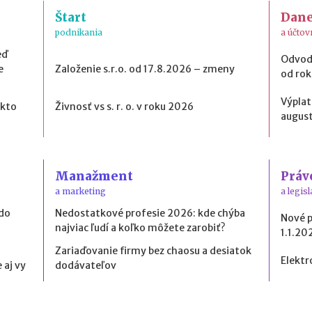
Štart
Dan
podnikania
a účtov
eď
Odvod
e
Založenie s.r.o. od 17.8.2026 – zmeny
od ro
Výplat
 kto
Živnosť vs s. r. o. v roku 2026
august
Manažment
Práv
a marketing
a legisl
 do
Nedostatkové profesie 2026: kde chýba
Nové 
najviac ľudí a koľko môžete zarobiť?
1.1.20
Zariaďovanie firmy bez chaosu a desiatok
Elektr
 aj vy
dodávateľov