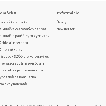
Pomôcky
Informácie
zdová kalkulačka
Úrady
alkulačka cestovných náhrad
Newsletter
alkulačka paušálnych výdavkov
ýchlosť internetu
ýmenné kurzy
ríspevok SZČO pre koronavírus
mena zdravotnej poisťovne
oplatok za prihlásenie auta
ypotekárna kalkulačka
racovný kalendár