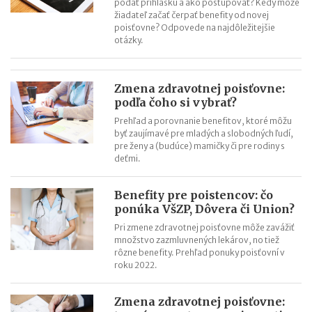
podať prihlášku a ako postupovať? Kedy môže
žiadateľ začať čerpať benefity od novej
poisťovne? Odpovede na najdôležitejšie
otázky.
Zmena zdravotnej poisťovne:
podľa čoho si vybrať?
Prehľad a porovnanie benefitov, ktoré môžu
byť zaujímavé pre mladých a slobodných ľudí,
pre ženy a (budúce) mamičky či pre rodiny s
deťmi.
Benefity pre poistencov: čo
ponúka VšZP, Dôvera či Union?
Pri zmene zdravotnej poisťovne môže zavážiť
množstvo zazmluvnených lekárov, no tiež
rôzne benefity. Prehľad ponuky poisťovní v
roku 2022.
Zmena zdravotnej poisťovne: