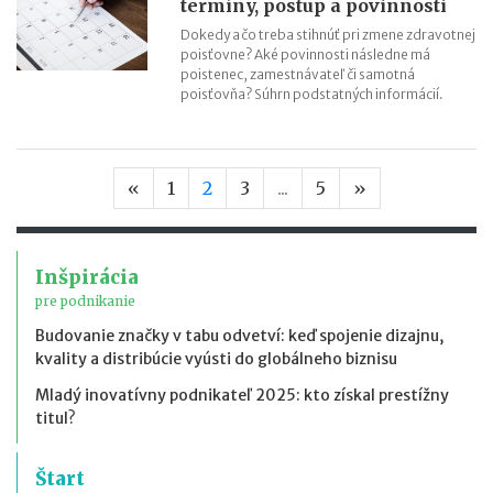
termíny, postup a povinnosti
Dokedy a čo treba stihnúť pri zmene zdravotnej
poisťovne? Aké povinnosti následne má
poistenec, zamestnávateľ či samotná
poisťovňa? Súhrn podstatných informácií.
Predchádzajúca strana
Nasledujúca s
«
1
2
3
...
5
»
Inšpirácia
pre podnikanie
Budovanie značky v tabu odvetví: keď spojenie dizajnu,
kvality a distribúcie vyústi do globálneho biznisu
Mladý inovatívny podnikateľ 2025: kto získal prestížny
titul?
Štart