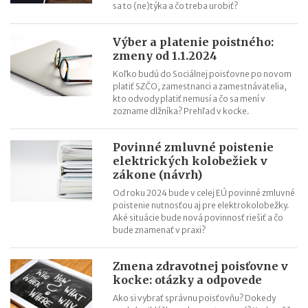
sa to (ne)týka a čo treba urobiť?
Výber a platenie poistného:
zmeny od 1.1.2024
Koľko budú do Sociálnej poisťovne po novom
platiť SZČO, zamestnanci a zamestnávatelia,
kto odvody platiť nemusí a čo sa mení v
zozname dlžníka? Prehľad v kocke.
Povinné zmluvné poistenie
elektrických kolobežiek v
zákone (návrh)
Od roku 2024 bude v celej EÚ povinné zmluvné
poistenie nutnosťou aj pre elektrokolobežky.
Aké situácie bude nová povinnosť riešiť a čo
bude znamenať v praxi?
Zmena zdravotnej poisťovne v
kocke: otázky a odpovede
Ako si vybrať správnu poisťovňu? Dokedy