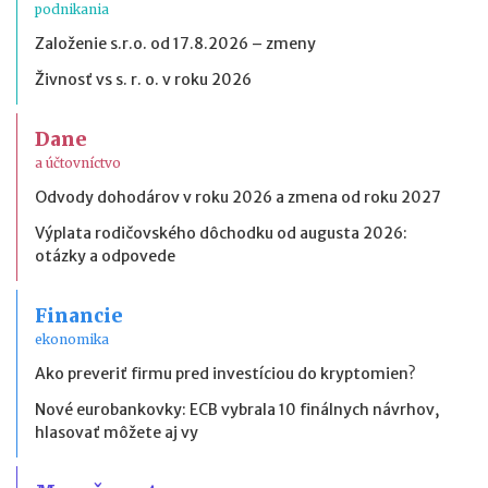
podnikania
Založenie s.r.o. od 17.8.2026 – zmeny
Živnosť vs s. r. o. v roku 2026
Dane
a účtovníctvo
Odvody dohodárov v roku 2026 a zmena od roku 2027
Výplata rodičovského dôchodku od augusta 2026:
otázky a odpovede
Financie
ekonomika
Ako preveriť firmu pred investíciou do kryptomien?
Nové eurobankovky: ECB vybrala 10 finálnych návrhov,
hlasovať môžete aj vy