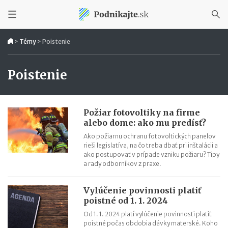
>
Témy
>
Poistenie
Poistenie
Požiar fotovoltiky na firme
alebo dome: ako mu predísť?
Ako požiarnu ochranu fotovoltických panelov
rieši legislatíva, na čo treba dbať pri inštalácii a
ako postupovať v prípade vzniku požiaru? Tipy
a rady odborníkov z praxe.
Vylúčenie povinnosti platiť
poistné od 1. 1. 2024
Od 1. 1. 2024 platí vylúčenie povinnosti platiť
poistné počas obdobia dávky materské. Koho