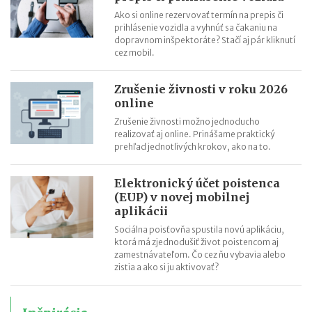
Ako si online rezervovať termín na prepis či
prihlásenie vozidla a vyhnúť sa čakaniu na
dopravnom inšpektoráte? Stačí aj pár kliknutí
cez mobil.
Zrušenie živnosti v roku 2026
online
Zrušenie živnosti možno jednoducho
realizovať aj online. Prinášame praktický
prehľad jednotlivých krokov, ako na to.
Elektronický účet poistenca
(EUP) v novej mobilnej
aplikácii
Sociálna poisťovňa spustila novú aplikáciu,
ktorá má zjednodušiť život poistencom aj
zamestnávateľom. Čo cez ňu vybavia alebo
zistia a ako si ju aktivovať?