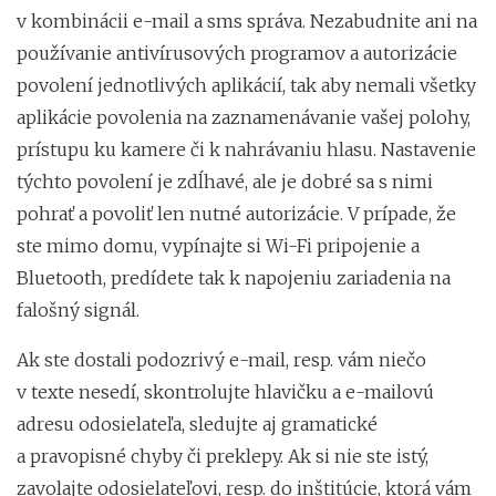
v kombinácii e-mail a sms správa. Nezabudnite ani na
používanie antivírusových programov a autorizácie
povolení jednotlivých aplikácií, tak aby nemali všetky
aplikácie povolenia na zaznamenávanie vašej polohy,
prístupu ku kamere či k nahrávaniu hlasu. Nastavenie
týchto povolení je zdĺhavé, ale je dobré sa s nimi
pohrať a povoliť len nutné autorizácie. V prípade, že
ste mimo domu, vypínajte si Wi-Fi pripojenie a
Bluetooth, predídete tak k napojeniu zariadenia na
falošný signál.
Ak ste dostali podozrivý e-mail, resp. vám niečo
v texte nesedí, skontrolujte hlavičku a e-mailovú
adresu odosielateľa, sledujte aj gramatické
a pravopisné chyby či preklepy. Ak si nie ste istý,
zavolajte odosielateľovi, resp. do inštitúcie, ktorá vám