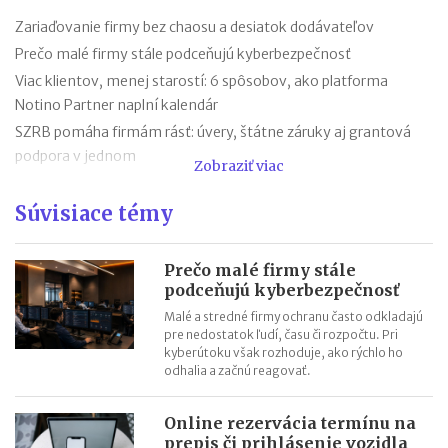
Zariaďovanie firmy bez chaosu a desiatok dodávateľov
Prečo malé firmy stále podceňujú kyberbezpečnosť
Viac klientov, menej starostí: 6 spôsobov, ako platforma
Notino Partner naplní kalendár
SZRB pomáha firmám rásť: úvery, štátne záruky aj grantová
podpora v jednom
Zobraziť viac
SZRB ponúka úvery, pri ktorých vám štát vráti časť investície
Súvisiace témy
Časté chyby v účtovníctve a ako sa im vyhnúť vďaka
SaVzdelaj.sk
Revolúcia v doručovaní listov: výdajné boxy už nie sú len pre
Prečo malé firmy stále
balíky, poštu si vyzdvihnete kedykoľvek
podceňujú kyberbezpečnosť
Efektívny rast v roku 2026: Objavte potenciál AI aj na Kaufland
Malé a stredné firmy ochranu často odkladajú
pre nedostatok ľudí, času či rozpočtu. Pri
online trhovisku
kyberútoku však rozhoduje, ako rýchlo ho
Black Friday: Ako môžu slovenskí predajcovia využiť nákupnú
odhalia a začnú reagovať.
horúčku naplno?
Najsilnejšia predvianočná sezóna: 5 krokov k vyšším tržbám
Online rezervácia termínu na
prepis či prihlásenie vozidla