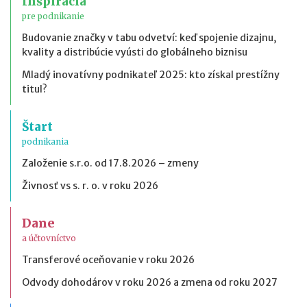
Inšpirácia
pre podnikanie
Budovanie značky v tabu odvetví: keď spojenie dizajnu,
kvality a distribúcie vyústi do globálneho biznisu
Mladý inovatívny podnikateľ 2025: kto získal prestížny
titul?
Štart
podnikania
Založenie s.r.o. od 17.8.2026 – zmeny
Živnosť vs s. r. o. v roku 2026
Dane
a účtovníctvo
Transferové oceňovanie v roku 2026
Odvody dohodárov v roku 2026 a zmena od roku 2027