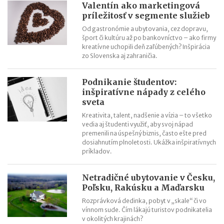
Valentín ako marketingová
startup aj v Kanade
príležitosť v segmente služieb
House My Dog - Írsky startup, ktorý prezývajú aj Airbnb pre
Od gastronómie a ubytovania, cez dopravu,
psov
šport či kultúru až po bankovníctvo – ako firmy
kreatívne uchopili deň zaľúbených? Inšpirácia
Smith & Sinclair: cukríky pre dospelých, ktoré narúšajú
zo Slovenska aj zahraničia.
stereotypy konzumácie alkoholu
Weekend Box Club – Škatuľka aktivít pre deti, ktorú požívajú aj
Podnikanie študentov:
dcéry britského premiéra
inšpiratívne nápady z celého
Rebelské „mlyeko“ Rebel Kitchen sa len 1,5 roka od svojho
sveta
vzniku predáva v 17 krajinách sveta
Kreativita, talent, nadšenie a vízia – to všetko
vedia aj študenti využiť, aby svoj nápad
Vďaka dobrej znalosti content marketingu vybudujete úspešný
premenili na úspešný biznis, často ešte pred
biznis aj z popíjania ginu. S ročným obratom 3 milióny libier
dosiahnutím plnoletosti. Ukážka inšpiratívnych
príkladov.
Netradičné ubytovanie v Česku,
Poľsku, Rakúsku a Maďarsku
Rozprávková dedinka, pobyt v „skale“ či vo
vínnom sude. Čím lákajú turistov podnikatelia
v okolitých krajinách?