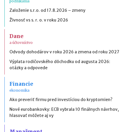
podnikania
Založenie s.r.o. od 17.8.2026 – zmeny
Živnosť vs s. r. o. v roku 2026
Dane
a účtovníctvo
Odvody dohodárov v roku 2026 a zmena od roku 2027
Výplata rodičovského dôchodku od augusta 2026:
otázky a odpovede
Financie
ekonomika
Ako preveriť firmu pred investíciou do kryptomien?
Nové eurobankovky: ECB vybrala 10 finálnych návrhov,
hlasovať môžete aj vy
Manažment