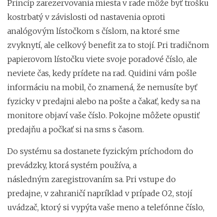
Princíp zarezervovania miesta v rade môže byť trošku
kostrbatý v závislosti od nastavenia oproti
analógovým lístočkom s číslom, na ktoré sme
zvyknytí, ale celkový benefit za to stojí. Pri tradičnom
papierovom lístočku viete svoje poradové číslo, ale
neviete čas, kedy prídete na rad. Quidini vám pošle
informáciu na mobil, čo znamená, že nemusíte byť
fyzicky v predajni alebo na pošte a čakať, kedy sa na
monitore objaví vaše číslo. Pokojne môžete opustiť
predajňu a počkať si na sms s časom.
Do systému sa dostanete fyzickým príchodom do
prevádzky, ktorá systém používa, a
následným zaregistrovaním sa. Pri vstupe do
predajne, v zahraničí napríklad v prípade O2, stojí
uvádzač, ktorý si vypýta vaše meno a telefónne číslo,