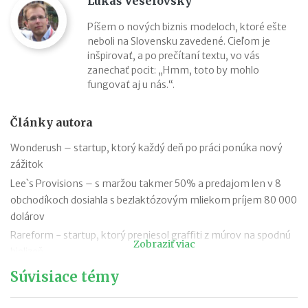
Lukáš Veselovský
Píšem o nových biznis modeloch, ktoré ešte
neboli na Slovensku zavedené. Cieľom je
inšpirovať, a po prečítaní textu, vo vás
zanechať pocit: „Hmm, toto by mohlo
fungovať aj u nás.“.
Články autora
Wonderush – startup, ktorý každý deň po práci ponúka nový
zážitok
Lee`s Provisions – s maržou takmer 50% a predajom len v 8
obchodíkoch dosiahla s bezlaktózovým mliekom príjem 80 000
dolárov
Rareform - startup, ktorý preniesol graffiti z múrov na spodnú
Zobraziť viac
bielizeň
Fizzics: Na nápad domáceho výčapného systému sa poskladali
Súvisiace témy
tisícky Američanov obľubujúcich dobre načapované pivo
Chimney Stax Baking: Slovenský trdelník poznajú ako úspešný