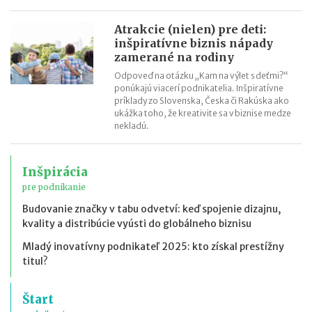
Atrakcie (nielen) pre deti:
inšpiratívne biznis nápady
zamerané na rodiny
Odpoveď na otázku „Kam na výlet s deťmi?“
ponúkajú viacerí podnikatelia. Inšpiratívne
príklady zo Slovenska, Česka či Rakúska ako
ukážka toho, že kreativite sa v biznise medze
nekladú.
Inšpirácia
pre podnikanie
Budovanie značky v tabu odvetví: keď spojenie dizajnu,
kvality a distribúcie vyústi do globálneho biznisu
Mladý inovatívny podnikateľ 2025: kto získal prestížny
titul?
Štart