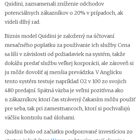
Quidini, zaznamenali zníženie odchodov
potenciálnych zákazníkov o 20% v prípadoch, ak
videli dlhý rad.
Biznis model Quidini je založený na účtovaní
mesačného poplatku za používanie ich služby. Cena
sa líši v závislosti od požiadaviek na systém, takže
dokážu predať službu veľkej korporácii, ale zároveň si
ju môže dovoliť aj menšia prevádzka. V Anglicku
tento systém testuje napríklad O2 v 100 zo svojich
480 predajní. Spätná väzba je veľmi pozitívna ako
u zákazníkov, ktorí čas strávený čakaním môžu použiť
pre seba, tak pri zamestnancoch, ktorí si pochvaľujú
väčšiu kontrolu nad úlohami.
Quidini bolo od začiatku podporované investíciou zo