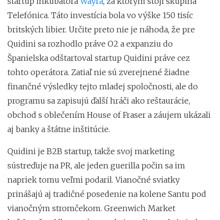
startup inkubátora
Wayra
, za ktorým stojí skupina
Telefónica. Táto investícia bola vo výške 150 tisíc
britských libier. Určite preto nie je náhoda, že pre
Quidini sa rozhodlo práve O2 a expanziu do
Španielska odštartoval startup Quidini práve cez
tohto operátora. Zatiaľ nie sú zverejnené žiadne
finančné výsledky tejto mladej spoločnosti, ale do
programu sa zapisujú ďalší hráči ako reštaurácie,
obchod s oblečením House of Fraser a záujem ukázali
aj banky a štátne inštitúcie.
Quidini je B2B startup, takže svoj marketing
sústreďuje na PR, ale jeden guerilla počin sa im
napriek tomu veľmi podaril. Vianočné sviatky
prinášajú aj tradičné posedenie na kolene Santu pod
vianočným stromčekom. Greenwich Market