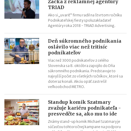
Zacka z reklamnej agentúry
TRIAD
Riziká lacného „značkového“ tovaru: strata peňazí aj ohrozenie
zdravia
Ako si „uvariť“ firmu radil na štvrtom ročníku
Podnikateľskej fiesty spoluzakladateľ
Nové pravidlá kontroly PZP od 1.8.2026
Agentúry roka 2018 - TRIAD Advertising.
Nárok na daňový bonus či platenie poistného: pravidlá a
termíny po skončení školského roka
Deň súkromného podnikania
OČR cez letné prázdniny a zmena tlačiva v roku 2026
oslávilo viac než tritisíc
podnikateľov
Viac než 3000 podnikateľov z celého
Slovenska sa 8. októbra zapojilo do Dňa
súkromného podnikania. Predstavuje to
najvyšší počet zo všetkých ročníkov, ktoré sa
doteraz konali. Akciu opäť zastrešil
veľkoobchod METRO.
Standup komik Szatmary
zvažuje kariéru podnikateľa -
presvedčte sa, ako mu to ide
Známy stand-up komik Michael Szatmary je
súčasťou tohtoročnej kampane na podporu