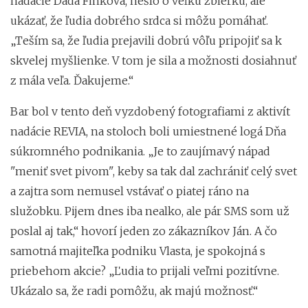
nadácie Dada Finková, nešlo o veľkú zbierku, ale
ukázať, že ľudia dobrého srdca si môžu pomáhať.
„Teším sa, že ľudia prejavili dobrú vôľu pripojiť sa k
skvelej myšlienke. V tom je sila a možnosti dosiahnuť
z mála veľa. Ďakujeme.“
Bar bol v tento deň vyzdobený fotografiami z aktivít
nadácie REVIA, na stoloch boli umiestnené logá Dňa
súkromného podnikania. „Je to zaujímavý nápad
"meniť svet pivom", keby sa tak dal zachrániť celý svet
a zajtra som nemusel vstávať o piatej ráno na
služobku. Pijem dnes iba nealko, ale pár SMS som už
poslal aj tak,“ hovorí jeden zo zákazníkov Ján. A čo
samotná majiteľka podniku Vlasta, je spokojná s
priebehom akcie? „Ľudia to prijali veľmi pozitívne.
Ukázalo sa, že radi pomôžu, ak majú možnosť.“