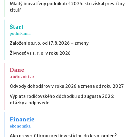
Mladý inovatívny podnikateľ 2025: kto získal prestížny
titul?
Štart
podnikania
Založenie s.r.o. od 17.8.2026 – zmeny
Živnosť vs s. r. o. v roku 2026
Dane
a účtovníctvo
Odvody dohodárov v roku 2026 a zmena od roku 2027
Výplata rodičovského dôchodku od augusta 2026:
otázky a odpovede
Financie
ekonomika
Ako preveriť firmu pred investíciou do kryptomien?