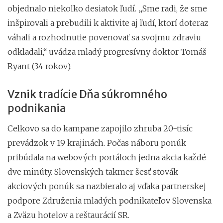
objednalo niekoľko desiatok ľudí. „Sme radi, že sme
inšpirovali a prebudili k aktivite aj ľudí, ktorí doteraz
váhali a rozhodnutie povenovať sa svojmu zdraviu
odkladali,“ uvádza mladý progresívny doktor Tomáš
Ryant (34 rokov).
Vznik tradície Dňa súkromného
podnikania
Celkovo sa do kampane zapojilo zhruba 20-tisíc
prevádzok v 19 krajinách. Počas náboru ponúk
pribúdala na webových portáloch jedna akcia každé
dve minúty. Slovenských takmer šesť stovák
akciových ponúk sa nazbieralo aj vďaka partnerskej
podpore Združenia mladých podnikateľov Slovenska
a Zväzu hotelov a reštaurácií SR.