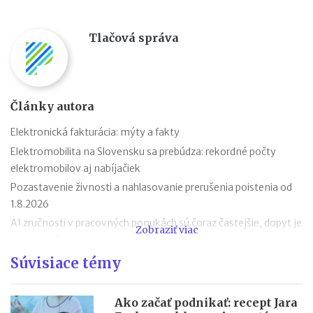
Tlačová správa
Články autora
Elektronická fakturácia: mýty a fakty
Elektromobilita na Slovensku sa prebúdza: rekordné počty
elektromobilov aj nabíjačiek
Pozastavenie živnosti a nahlasovanie prerušenia poistenia od
1.8.2026
AI zručnosti v pracovných ponukách sú čoraz častejšie, dopyt je
Zobraziť viac
aj mimo IT
Návrat z dovolenky mimo EÚ: čo si možno priniesť bez platenia
Súvisiace témy
daní a cla
Nové pravidlá EÚ v leteckej doprave: zlepšenie práv pre
Ako začať podnikať: recept Jara
cestujúcich