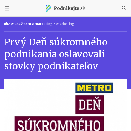
>
Manažment a marketing
>
Marketing
Prvý Deň súkromného
podnikania oslavovali
stovky podnikateľov