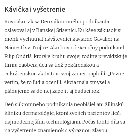
Kávička i vyšetrenie
Rovnako tak sa Deň súkromného podnikania
oslavoval aj v Banskej Štiavnici. Ku káve zákusok si
mohli vychutnať návštevníci kaviarne Gavalier na
Námestí sv. Trojice. Ako hovorí 34-ročný podnikateľ
Filip Ondriš, ktorý v kruhu svojej rodiny prevádzkuje
firmu zaoberajúcu sa tiež pekárenskou a
cukrárenskou aktivitou, svoj zámer naplnili. „Pevne
verím, že to ľudia ocenili. Akcia mala zmysel a
plánujeme sa do nej zapojiť aj budúci rok.“
Deň súkromného podnikania neobišiel ani žilinskú
kliniku dermatológie, ktorá svojich pacientov lieči
najmodernejšími technológiami. Počas tohto dňa sa
na vyšetrenie znamienok s výraznou zľavou