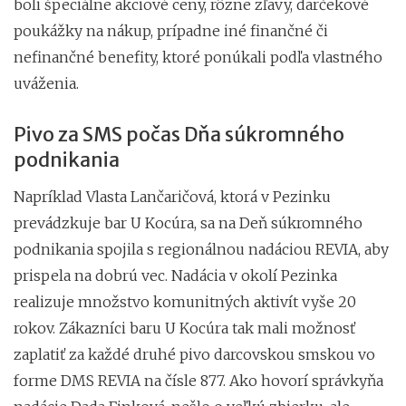
boli špeciálne akciové ceny, rôzne zľavy, darčekové
poukážky na nákup, prípadne iné finančné či
nefinančné benefity, ktoré ponúkali podľa vlastného
uváženia.
Pivo za SMS počas Dňa súkromného
podnikania
Napríklad Vlasta Lančaričová, ktorá v Pezinku
prevádzkuje bar U Kocúra, sa na Deň súkromného
podnikania spojila s regionálnou nadáciou REVIA, aby
prispela na dobrú vec. Nadácia v okolí Pezinka
realizuje množstvo komunitných aktivít vyše 20
rokov. Zákazníci baru U Kocúra tak mali možnosť
zaplatiť za každé druhé pivo darcovskou smskou vo
forme DMS REVIA na čísle 877. Ako hovorí správkyňa