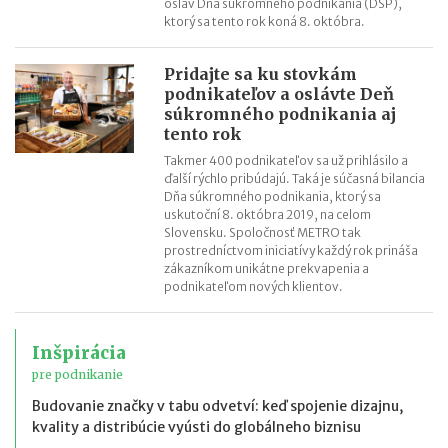
osláv Dňa súkromného podnikania (DSP),
ktorý sa tento rok koná 8. októbra.
Pridajte sa ku stovkám
podnikateľov a oslávte Deň
súkromného podnikania aj
tento rok
Takmer 400 podnikateľov sa už prihlásilo a
ďalší rýchlo pribúdajú. Taká je súčasná bilancia
Dňa súkromného podnikania, ktorý sa
uskutoční 8. októbra 2019, na celom
Slovensku. Spoločnosť METRO tak
prostredníctvom iniciatívy každý rok prináša
zákazníkom unikátne prekvapenia a
podnikateľom nových klientov.
Inšpirácia
pre podnikanie
Budovanie značky v tabu odvetví: keď spojenie dizajnu,
kvality a distribúcie vyústi do globálneho biznisu