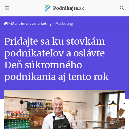
>
Manažment a marketing
>
Marketing
Pridajte sa ku stovkám
podnikateľov a oslávte
Deň súkromného
podnikania aj tento rok