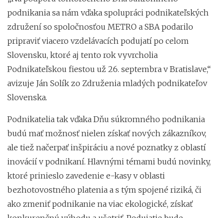
podnikania sa nám vďaka spolupráci podnikateľských
združení so spoločnosťou METRO a SBA podarilo
pripraviť viacero vzdelávacích podujatí po celom
Slovensku, ktoré aj tento rok vyvrcholia
Podnikateľskou fiestou už 26. septembra v Bratislave,“
avizuje Ján Solík zo Združenia mladých podnikateľov
Slovenska.
Podnikatelia tak vďaka Dňu súkromného podnikania
budú mať možnosť nielen získať nových zákazníkov,
ale tiež načerpať inšpiráciu a nové poznatky z oblastí
inovácií v podnikaní. Hlavnými témami budú novinky,
ktoré prinieslo zavedenie e-kasy v oblasti
bezhotovostného platenia a s tým spojené riziká, či
ako zmeniť podnikanie na viac ekologické, získať
konkurenčnú výhodu a ušetriť. Podujatie bude