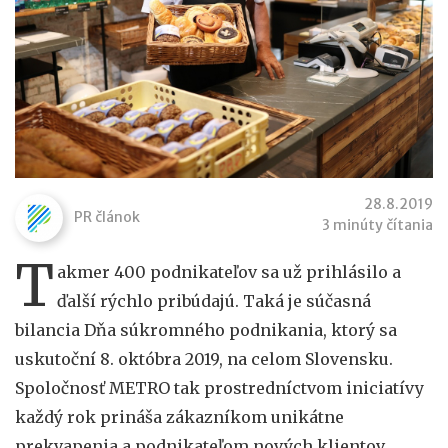
28.8.2019
PR článok
3 minúty čítania
T
akmer 400 podnikateľov sa už prihlásilo a
ďalší rýchlo pribúdajú. Taká je súčasná
bilancia Dňa súkromného podnikania, ktorý sa
uskutoční 8. októbra 2019, na celom Slovensku.
Spoločnosť METRO tak prostredníctvom iniciatívy
každý rok prináša zákazníkom unikátne
prekvapenia a podnikateľom nových klientov.