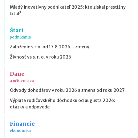
Mladý inovatívny podnikateľ 2025: kto získal prestížny
titul?
Štart
podnikania
Založenie s.r.o. od 17.8.2026 – zmeny
Živnosť vs s. r. o. v roku 2026
Dane
a účtovníctvo
Odvody dohodárov v roku 2026 a zmena od roku 2027
Výplata rodičovského dôchodku od augusta 2026:
otázky a odpovede
Financie
ekonomika