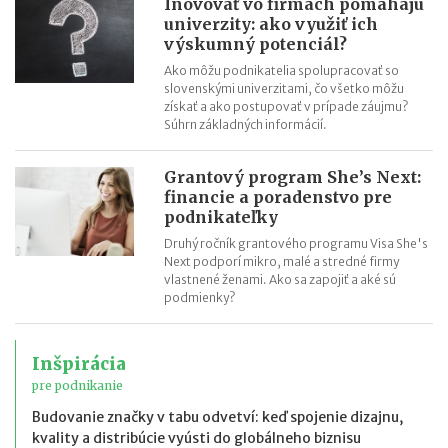
Inovovať vo firmách pomáhajú
univerzity: ako využiť ich
výskumný potenciál?
Ako môžu podnikatelia spolupracovať so
slovenskými univerzitami, čo všetko môžu
získať a ako postupovať v prípade záujmu?
Súhrn základných informácií.
Grantový program She’s Next:
financie a poradenstvo pre
podnikateľky
Druhý ročník grantového programu Visa She's
Next podporí mikro, malé a stredné firmy
vlastnené ženami. Ako sa zapojiť a aké sú
podmienky?
Inšpirácia
pre podnikanie
Budovanie značky v tabu odvetví: keď spojenie dizajnu,
kvality a distribúcie vyústi do globálneho biznisu