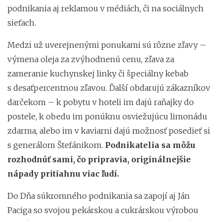
podnikania aj reklamou v médiách, či na sociálnych
sieťach.
Medzi už uverejnenými ponukami sú rôzne zľavy –
výmena oleja za zvýhodnenú cenu, zľava za
zameranie kuchynskej linky či špeciálny kebab
s desaťpercentnou zľavou. Ďalší obdarujú zákazníkov
darčekom – k pobytu v hoteli im dajú raňajky do
postele, k obedu im ponúknu osviežujúcu limonádu
zdarma, alebo im v kaviarni dajú možnosť posedieť si
s generálom Štefánikom.
Podnikatelia sa môžu
rozhodnúť sami, čo pripravia, originálnejšie
nápady pritiahnu viac ľudí.
Do Dňa súkromného podnikania sa zapojí aj Ján
Paciga so svojou pekárskou a cukrárskou výrobou