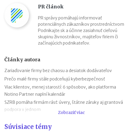
PR článok
PR správy pomáhajú informovať
potenciálnych zákazníkov prostredníctvom
Podnikajte.sk a účinne zasiahnuť cieľovú
skupinu živnostníkov, majiteľov firiem či
začínajúcich podnikateľov.
Články autora
Zariaďovanie firmy bez chaosu a desiatok dodávateľov
Prečo malé firmy stále podceňujú kyberbezpečnosť
Viac klientov, menej starostí: 6 spôsobov, ako platforma
Notino Partner naplní kalendár
SZRB pomáha firmám rásť: úvery, štátne záruky aj grantová
podpora v jednom
Zobraziť viac
SZRB ponúka úvery, pri ktorých vám štát vráti časť investície
Súvisiace témy
Časté chyby v účtovníctve a ako sa im vyhnúť vďaka
SaVzdelaj.sk