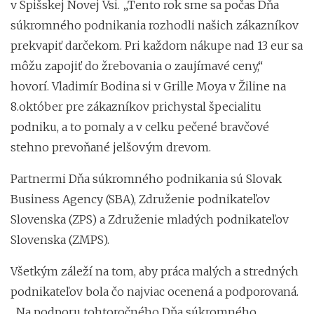
v Spišskej Novej Vsi. „Tento rok sme sa počas Dňa
súkromného podnikania rozhodli našich zákazníkov
prekvapiť darčekom. Pri každom nákupe nad 13 eur sa
môžu zapojiť do žrebovania o zaujímavé ceny,“
hovorí. Vladimír Bodina si v Grille Moya v Žiline na
8.október pre zákazníkov prichystal špecialitu
podniku, a to pomaly a v celku pečené bravčové
stehno prevoňané jelšovým drevom.
Partnermi Dňa súkromného podnikania sú Slovak
Business Agency (SBA), Združenie podnikateľov
Slovenska (ZPS) a Združenie mladých podnikateľov
Slovenska (ZMPS).
Všetkým záleží na tom, aby práca malých a stredných
podnikateľov bola čo najviac ocenená a podporovaná.
„Na podporu tohtoročného Dňa súkromného