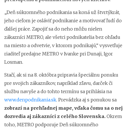
„Deň súkromného podnikania sa koná už štvrtýkrát,
jeho cieľom je osláviť podnikanie a motivovať ľudí do
ďalšej práce. Zapojiť sa do neho môžu nielen
zákazníci METRO, ale všetci podnikatelia bez ohľadu
na miesto a odvetvie, v ktorom podnikajú,“ vysvetľuje
riaditeľ predajne METRO v Ivanke pri Dunaji, Igor
Losman.
Stačí, ak si na 8. októbra pripravia špeciálnu ponuku
pre svojich zákazníkov, napríklad zľavu, darček či
službu navyše a do tohto termínu sa prihlásia na
www.denpodnikania.sk
. Prevádzka aj s ponukou sa
zobrazí na prehľadnej mape, vďaka čomu sa o
nej
dozvedia aj zákazníci z
celého Slovenska.
Okrem
toho, METRO podporuje Deň súkromného