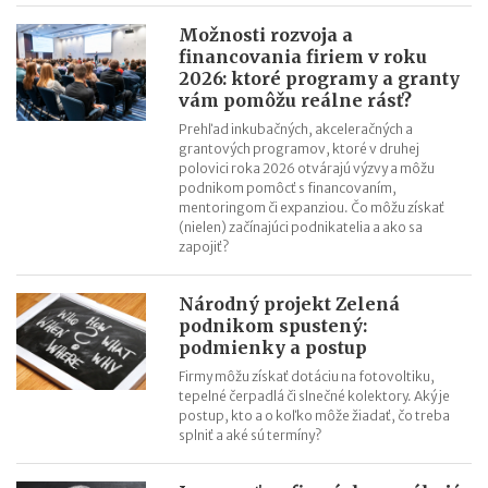
Revolúcia v doručovaní listov: výdajné boxy už nie sú len pre
Možnosti rozvoja a
balíky, poštu si vyzdvihnete kedykoľvek
financovania firiem v roku
2026: ktoré programy a granty
Efektívny rast v roku 2026: Objavte potenciál AI aj na Kaufland
vám pomôžu reálne rásť?
online trhovisku
Prehľad inkubačných, akceleračných a
Black Friday: Ako môžu slovenskí predajcovia využiť nákupnú
grantových programov, ktoré v druhej
horúčku naplno?
polovici roka 2026 otvárajú výzvy a môžu
podnikom pomôcť s financovaním,
Najsilnejšia predvianočná sezóna: 5 krokov k vyšším tržbám
mentoringom či expanziou. Čo môžu získať
(nielen) začínajúci podnikatelia a ako sa
zapojiť?
Národný projekt Zelená
podnikom spustený:
podmienky a postup
Firmy môžu získať dotáciu na fotovoltiku,
tepelné čerpadlá či slnečné kolektory. Aký je
postup, kto a o koľko môže žiadať, čo treba
splniť a aké sú termíny?