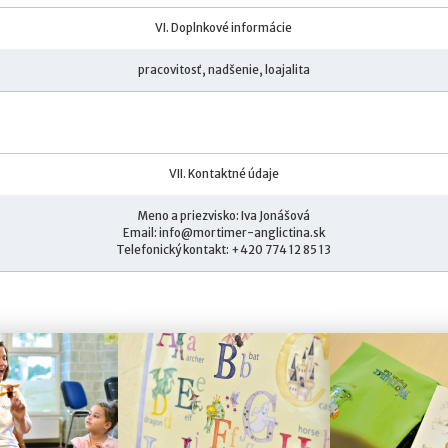
VI. Doplnkové informácie
pracovitosť, nadšenie, loajalita
VII. Kontaktné údaje
Meno a priezvisko: Iva Jonášová
Email:
info@mortimer-anglictina.sk
Telefonický kontakt: +420 774 12 85 13