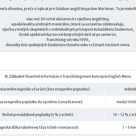
 veľa dôvodov, prečo si vybrať pre štúdium angličtiny práve Mortimer. Tu je niekoľk
viac než 20 ročné skúsenosti s výučbou angličtiny,
vysoká kvalita učebných materálov, ktoré sa ustavične zdokonaľujú,
výučba v malých skupinkách s individuálnym prístupom ku každému študentovi,
široké spektrum kurzov od dvojročných detí až po seniorov,
franchising od roku 1999,
desiatky tisíc spokojných študentov rôzneho veku v rôznych častiach sveta.
III. Základné finančné informácie o franchisingovom koncepte English Menu
vlastného kapitálu v Eurách (bez vstupného poplatku):
indivi
ka vstupného poplatku do systému (cena licencie):
medzi 1000
Ročné prevádzkové poplatky (v % z tržieb):
10 - 12 % z t
ypická dĺžka nábehovej fázy tržieb v mesiacoch:
1 - 5 m