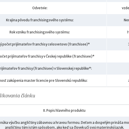
Odvetvie:
vzde
Krajina pôvodu franchisingového systému:
Ne
Rok vzniku franchisingového systému:
ý počet prijímateľov franchisy celosvetovo (franchisee)*
očet prijímateľov franchisy v Českej republike (franchisee)*
rijímateľov franchisy (franchisee) v Slovenskej republike*:
osť zakúpenia master licencie pre Slovenskú republiku:
likovania článku
II. Popis hlavného produktu
núka výučbu angličtiny zábavnou a hravou formou. Deťom a dospelým prináša mož
angličtinu tým istým spôsobom, ako keď sa človek učí svoj materinský jazyk.