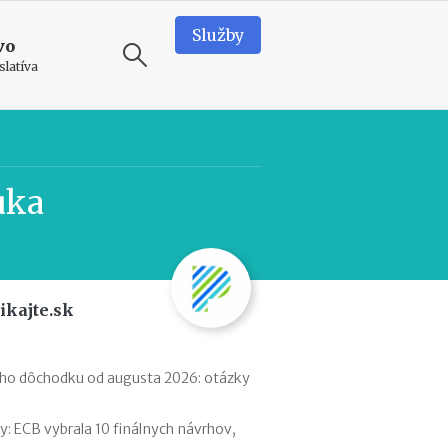
Služby
vo
slatíva
ODPORÚČAME
N
uka
e
d
o
s
t
a
ikajte.sk
t
k
o
v
ého dôchodku od augusta 2026: otázky
é
p
 ECB vybrala 10 finálnych návrhov,
r