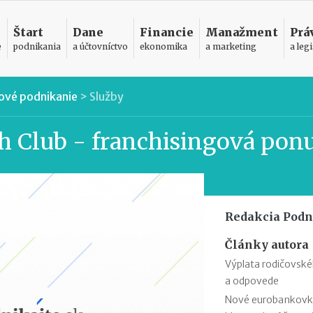
Štart
Dane
Financie
Manažment
Prá
e
podnikania
a účtovníctvo
ekonomika
a marketing
a legi
ové podnikanie
>
Služby
h Club - franchisingová pon
Redakcia Podn
Články autora
Výplata rodičovsk
a odpovede
Nové eurobankovky: