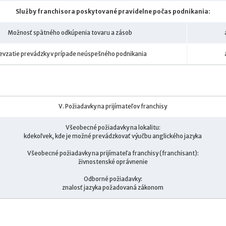
Služby franchisora poskytované pravidelne počas podnikania:
Možnosť spätného odkúpenia tovaru a zásob
evzatie prevádzky v prípade neúspešného podnikania
V. Požiadavky na prijímateľov franchisy
Všeobecné požiadavky na lokalitu:
kdekoľvek, kde je možné prevádzkovať výučbu anglického jazyka
Všeobecné požiadavky na prijímateľa franchisy (franchisant):
živnostenské oprávnenie
Odborné požiadavky:
znalosť jazyka požadovaná zákonom