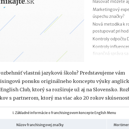
hlasovať môžete aj
Marketingový exper
úspechu značky?
Nová metodika k 
postupovať pri ho
Kontroly odpočtu D
Kontroly influence
finančná správa sa
Zmeny v e-faktúre:
VÚB mení podmienk
rozbehnúť vlastnú jazykovú školu? Predstavujeme vám
kariet od 1.7.2026
isingovú ponuku originálneho konceptu výuky anglick
Mýty o dôchodkovej
English Club, ktorý sa rozširuje už aj na Slovensko. Ro
Kedy vznikajú abso
kov s partnerom, ktorý ma viac ako 20 rokov skúsenost
poisťovni?
I. Základné informácie o franchisingovom koncepte English Menu
Názov franchisingovej značky
Mortimer 