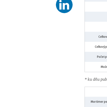
Celkov
Celkový p
Počet p
Možn
* ku dňu pub
Mortimer po