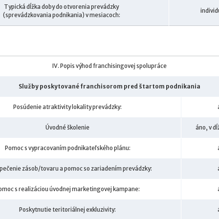
Typická dĺžka doby do otvorenia prevádzky
indivi
(sprevádzkovania podnikania) v mesiacoch:
IV. Popis výhod franchisingovej spolupráce
Služby poskytované franchisorom pred štartom podnikania
Posúdenie atraktivity lokality prevádzky:
Úvodné školenie
áno, v dĺ
Pomoc s vypracovaním podnikateľského plánu:
pečenie zásob/tovaru a pomoc so zariadením prevádzky:
omoc s realizáciou úvodnej marketingovej kampane:
Poskytnutie teritoriálnej exkluzivity: