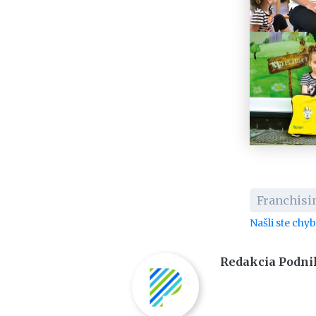
Franchisi
Našli ste chy
Redakcia Podni