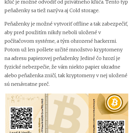
kľúč je možné odvodiť od privátneho kľúča. Tento typ
peňaženky sa tiež nazýva aj Cold storage.
Peňaženky je možné vytvoriť offline a tak zabezpečiť,
aby pred použitím nikdy neboli uložené v
počítačovom systéme, a tým ohrozené hackermi.
Potom už len pošlete určité množstvo kryptomeny
na adresu papierovej peňaženky. Jediné čo hrozí je
fyzické nebezpečie, že vám niekto papier ukradne
alebo peňaženka zničí, tak kryptomeny v nej uložené
sú nenávratne preč.