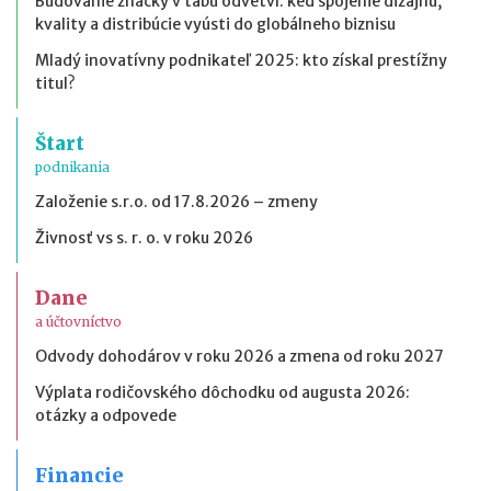
Budovanie značky v tabu odvetví: keď spojenie dizajnu,
kvality a distribúcie vyústi do globálneho biznisu
Mladý inovatívny podnikateľ 2025: kto získal prestížny
titul?
Štart
podnikania
Založenie s.r.o. od 17.8.2026 – zmeny
Živnosť vs s. r. o. v roku 2026
Dane
a účtovníctvo
Odvody dohodárov v roku 2026 a zmena od roku 2027
Výplata rodičovského dôchodku od augusta 2026:
otázky a odpovede
Financie