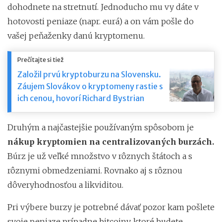
dohodnete na stretnutí. Jednoducho mu vy dáte v
hotovosti peniaze (napr. eurá) a on vám pošle do
vašej peňaženky danú kryptomenu.
Prečítajte si tiež
Založil prvú kryptoburzu na Slovensku.
Záujem Slovákov o kryptomeny rastie s
ich cenou, hovorí Richard Bystrian
Druhým a najčastejšie používaným spôsobom je
nákup kryptomien na centralizovaných burzách.
Búrz je už veľké množstvo v rôznych štátoch a s
rôznymi obmedzeniami. Rovnako aj s rôznou
dôveryhodnosťou a likviditou.
Pri výbere burzy je potrebné dávať pozor kam pošlete
svoje peniaze prípadne bitcoiny, ktoré budete