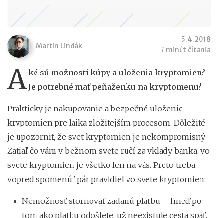
5.4.2018
Martin Lindák
7 minút čítania
A
ké sú možnosti kúpy a uloženia kryptomien?
Je potrebné mať peňaženku na kryptomenu?
Prakticky je nakupovanie a bezpečné uloženie
kryptomien pre laika zložitejším procesom. Dôležité
je upozorniť, že svet kryptomien je nekompromisný.
Zatiaľ čo vám v bežnom svete ručí za vklady banka, vo
svete kryptomien je všetko len na vás. Preto treba
vopred spomenúť pár pravidiel vo svete kryptomien:
Nemožnosť stornovať zadanú platbu – hneď po
tom ako platbu odošlete, už neexistuje cesta späť.