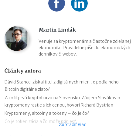
Martin Lindák
Venuje sa kryptomenám a čiastočne zdieľanej
ekonomike. Pravidelne píše do ekonomických
denníkov či webov.
Články autora
Dávid Stancel získal titul z digitálnych mien. Je podľa neho
Bitcoin digitálne zlato?
Založil prvú kryptoburzu na Slovensku. Záujem Slovákov o
kryptomeny rastie s ich cenou, hovorí Richard Bystrian
Kryptomeny, altcoiny a tokeny – čo je čo?
Čo je tokenizácia a čo môže priniesť
Zobraziť viac
Regulácia kryptomien vo svete a na Slovensku