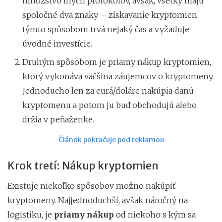
množstvo iných protokolov, avšak, všetky majú
spoločné dva znaky – získavanie kryptomien
týmto spôsobom trvá nejaký čas a vyžaduje
úvodné investície.
Druhým spôsobom je priamy nákup kryptomien,
ktorý vykonáva väčšina záujemcov o kryptomeny.
Jednoducho len za eurá/doláre nakúpia danú
kryptomenu a potom ju buď obchodujú alebo
držia v peňaženke.
Článok pokračuje pod reklamou
Krok tretí: Nákup kryptomien
Existuje niekoľko spôsobov možno nakúpiť
kryptomeny. Najjednoduchší, avšak náročný na
logistiku, je
priamy nákup
od niekoho s kým sa