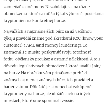
zamieňať za iné meny. Nezabúdajte aj na rôzne
obmedzenia, ktoré sa môžu týkať výberu či posielania
kryptomien na konkrétnej burze.
Najväčších a najznámejších búrz sa už väčšinou
týkajú pravidlá známe pod skratkami KYC (know your
customer) a AML (anti money laundering). To
znamená, že musíte poskytnúť svoju totožnosť -
fotku, občiansky preukaz a ostatné náležitosti. A to z
dôvodu legislatívnych obmedzení, ktoré uvalili štáty
na burzy. Na obrázku vám prinášame prehľad
známych aj menej známych búrz, ich pravidiel a
bariér vstupu. Dôležité je si nenechať zakúpené
kryptomeny na burze, ale uložiť si ich na iných
miestach, ktoré sme spomínali vyššie.