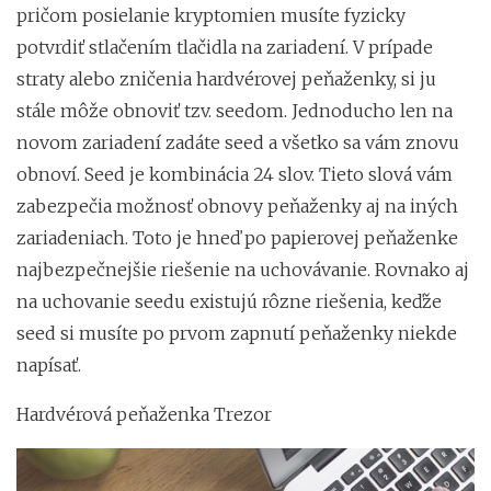
pričom posielanie kryptomien musíte fyzicky
potvrdiť stlačením tlačidla na zariadení. V prípade
straty alebo zničenia hardvérovej peňaženky, si ju
stále môže obnoviť tzv. seedom. Jednoducho len na
novom zariadení zadáte seed a všetko sa vám znovu
obnoví. Seed je kombinácia 24 slov. Tieto slová vám
zabezpečia možnosť obnovy peňaženky aj na iných
zariadeniach. Toto je hneď po papierovej peňaženke
najbezpečnejšie riešenie na uchovávanie. Rovnako aj
na uchovanie seedu existujú rôzne riešenia, keďže
seed si musíte po prvom zapnutí peňaženky niekde
napísať.
Hardvérová peňaženka Trezor