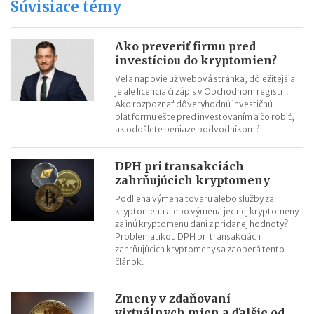
Súvisiace témy
Mýty spojené s Bitcoinom
Tokeny kryté aktívami
Transakčné poplatky pri kryptomenách
Ako preveriť firmu pred
investíciou do kryptomien?
Ako platiť bitcoinom alebo inými kryptomenami v bežnom
živote
Veľa napovie už webová stránka, dôležitejšia
je ale licencia či zápis v Obchodnom registri.
Kryptoburzy
Ako rozpoznať dôveryhodnú investičnú
platformu ešte pred investovaním a čo robiť,
ak odošlete peniaze podvodníkom?
DPH pri transakciách
zahrňujúcich kryptomeny
Podlieha výmena tovaru alebo služby za
kryptomenu alebo výmena jednej kryptomeny
za inú kryptomenu dani z pridanej hodnoty?
Problematikou DPH pri transakciách
zahrňujúcich kryptomeny sa zaoberá tento
článok.
Zmeny v zdaňovaní
virtuálnych mien a ďalšie od