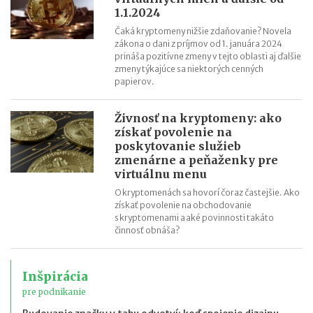
1.1.2024
Čaká kryptomeny nižšie zdaňovanie? Novela
zákona o dani z príjmov od 1. januára 2024
prináša pozitívne zmeny v tejto oblasti aj ďalšie
zmeny týkajúce sa niektorých cenných
papierov.
Živnosť na kryptomeny: ako
získať povolenie na
poskytovanie služieb
zmenárne a peňaženky pre
virtuálnu menu
O kryptomenách sa hovorí čoraz častejšie. Ako
získať povolenie na obchodovanie
s kryptomenami a aké povinnosti takáto
činnosť obnáša?
Inšpirácia
pre podnikanie