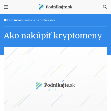
>
Financie
>
Financie na podnikanie
Ako nakúpiť kryptomeny