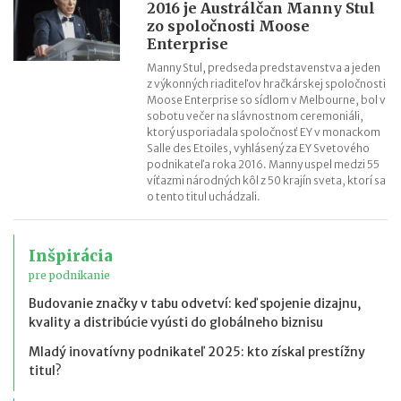
2016 je Austrálčan Manny Stul
zo spoločnosti Moose
Enterprise
Manny Stul, predseda predstavenstva a jeden
z výkonných riaditeľov hračkárskej spoločnosti
Moose Enterprise so sídlom v Melbourne, bol v
sobotu večer na slávnostnom ceremoniáli,
ktorý usporiadala spoločnosť EY v monackom
Salle des Etoiles, vyhlásený za EY Svetového
podnikateľa roka 2016. Manny uspel medzi 55
víťazmi národných kôl z 50 krajín sveta, ktorí sa
o tento titul uchádzali.
Inšpirácia
pre podnikanie
Budovanie značky v tabu odvetví: keď spojenie dizajnu,
kvality a distribúcie vyústi do globálneho biznisu
Mladý inovatívny podnikateľ 2025: kto získal prestížny
titul?