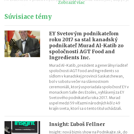
Zobraziť viac
aj mimo IT
Návrat z dovolenky mimo EÚ: čo si možno priniesť bez platenia
Súvisiace témy
daní a cla
Nové pravidlá EÚ v leteckej doprave: zlepšenie práv pre
EY Svetovým podnikateľom
cestujúcich
roku 2017 sa stal kanadský
podnikateľ Murad Al-Katib zo
Riziká lacného „značkového“ tovaru: strata peňazí aj ohrozenie
spoločnosti AGT Food and
zdravia
Ingredients Inc.
Nové pravidlá kontroly PZP od 1.8.2026
Murad Al-Katib, prezident a generálny riaditeľ
Nárok na daňový bonus či platenie poistného: pravidlá a
spoločnosti AGT Food and Ingredients so
termíny po skončení školského roka
sídlom v kanadskej provincii Saskatchewan,
bol v sobotu večer na slávnostnom
OČR cez letné prázdniny a zmena tlačiva v roku 2026
ceremoniáli, ktorý usporiadala spoločnosť EY v
monackom Salle des Etoiles, vyhlásený za EY
Svetového podnikateľa roka 2017. Murad
uspel medzi 59 víťazmi národných kôl z 49
krajín sveta, ktorí sa o tento titul uchádzali.
Insight: Ľuboš Fellner
Insight: nová biznis show na Podnikajte.sk, do