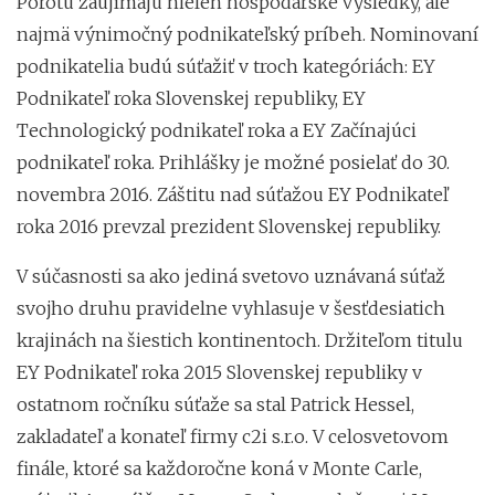
Porotu zaujímajú nielen hospodárske výsledky, ale
najmä výnimočný podnikateľský príbeh. Nominovaní
podnikatelia budú súťažiť v troch kategóriách: EY
Podnikateľ roka Slovenskej republiky, EY
Technologický podnikateľ roka a EY Začínajúci
podnikateľ roka. Prihlášky je možné posielať do 30.
novembra 2016. Záštitu nad súťažou EY Podnikateľ
roka 2016 prevzal prezident Slovenskej republiky.
V súčasnosti sa ako jediná svetovo uznávaná súťaž
svojho druhu pravidelne vyhlasuje v šesťdesiatich
krajinách na šiestich kontinentoch. Držiteľom titulu
EY Podnikateľ roka 2015 Slovenskej republiky v
ostatnom ročníku súťaže sa stal Patrick Hessel,
zakladateľ a konateľ firmy c2i s.r.o. V celosvetovom
finále, ktoré sa každoročne koná v Monte Carle,