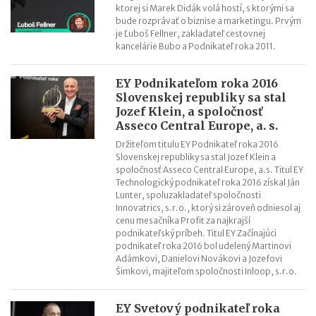
ktorej si Marek Didák volá hostí, s ktorými sa
bude rozprávať o biznise a marketingu. Prvým
je Ľuboš Fellner, zakladateľ cestovnej
kancelárie Bubo a Podnikateľ roka 2011.
EY Podnikateľom roka 2016
Slovenskej republiky sa stal
Jozef Klein, a spoločnosť
Asseco Central Europe, a. s.
Držiteľom titulu EY Podnikateľ roka 2016
Slovenskej republiky sa stal Jozef Klein a
spoločnosť Asseco Central Europe, a.s. Titul EY
Technologický podnikateľ roka 2016 získal Ján
Lunter, spoluzakladateľ spoločnosti
Innovatrics, s.r.o., ktorý si zároveň odniesol aj
cenu mesačníka Profit za najkrajší
podnikateľský príbeh. Titul EY Začínajúci
podnikateľ roka 2016 bol udelený Martinovi
Adámkovi, Danielovi Novákovi a Jozefovi
Šimkovi, majiteľom spoločnosti Inloop, s.r.o.
EY Svetový podnikateľ roka