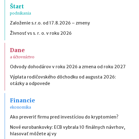
Štart
podnikania
Založenie s.r.o. od 17.8.2026 – zmeny
Živnosť vs s. r. o. v roku 2026
Dane
a účtovníctvo
Odvody dohodárov v roku 2026 a zmena od roku 2027
Výplata rodičovského dôchodku od augusta 2026:
otázky a odpovede
Financie
ekonomika
Ako preveriť firmu pred investíciou do kryptomien?
Nové eurobankovky: ECB vybrala 10 finálnych návrhov,
hlasovať môžete aj vy