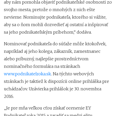
aby nám pomohla objaviť podnikateľské osobnosti zo
svojho mesta, pretože o mnohých z nich ešte
nevieme. Nominujte podnikateľa, ktorého si vážite,
aby sa o ňom mohli dozvedieť aj ostatní a inšpirovať
sa jeho podnikateľským príbehom,“ dodáva.
Nominovať podnikateľa do súťaže môže ktokoľvek,
napríklad aj jeho kolega, zákazník, zamestnanec
alebo príbuzný, najlepšie prostredníctvom
nominačného formulára na stránkach
www.podnikatelroka.sk
. Na týchto webových
stránkach je taktiež k dispozícii online prihláška pre
uchádzačov. Uzávierka prihlášok je 30. novembra
2016.
„Je pre mňa veľkou cťou získať ocenenie EY
Podnikateľ roka 2015 a zaradiť sa medzi elitu