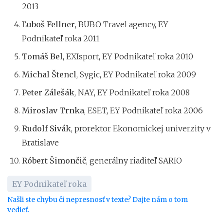
2013
Ľuboš Fellner
, BUBO Travel agency, EY
Podnikateľ roka 2011
Tomáš Bel
, EXIsport, EY Podnikateľ roka 2010
Michal Štencl
, Sygic, EY Podnikateľ roka 2009
Peter Zálešák
, NAY, EY Podnikateľ roka 2008
Miroslav Trnka
, ESET, EY Podnikateľ roka 2006
Rudolf Sivák
, prorektor Ekonomickej univerzity v
Bratislave
Róbert Šimončič
, generálny riaditeľ SARIO
EY Podnikateľ roka
Našli ste chybu či nepresnosť v texte? Dajte nám o tom
vedieť.