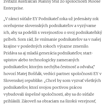
zvíťazil Austrálčan Manny Stul zo spoločnosti Moose
Enterprise.
„
V rámci súťaže EY Podnikateľ roka už jedenásty rok
oceňujeme slovenských podnikateľov a vyzývame
ich, aby sa podelili s verejnosťou o svoj podnikateľský
príbeh. Som rád, že vnímanie podnikateľov sa v našej
krajine v posledných rokoch výrazne zmenilo.
Pridáva sa aj mladá generácia podnikateľov, start-
upistov alebo technologicky zameraných
podnikateľov, ktorým nechýba čestnosť a odvaha,“
hovorí Matej Bošňák, vedúci partner spoločnosti EY v
Slovenskej republike.
„
Chcel by som vyzvať všetkých
podnikateľov, ktorí svojou poctivou prácou
vybudovali úspešné spoločnosti, aby sa do súťaže
prihlásili. Zároveň sa obraciam na širokú verejnosť,