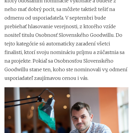
ktorý odoslaním nominácie vykonáte a budete z
neho mať dobrý pocit, sa môžete taktiež tešiť na
odmenu od usporiadateľa. V septembri bude
prebiehať hlasovanie verejnosti, z ktorého vzíde
nositeľ titulu Osobnosť Slovenského Goodwillu. Do
tejto kategórie sú automaticky zaradení všetci
finalisti, ktorí svoju nomináciu príjmu a zúčastnia sa
na projekte. Pokiaľ sa Osobnosťou Slovenského
Goodwillu stane ten, koho ste nominovali vy, odmení
usporiadateľ zaujímavou cenou i vás.