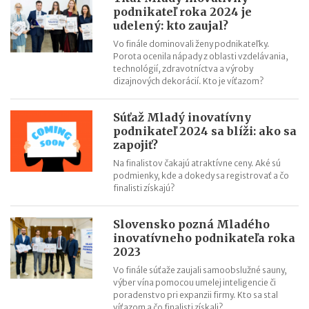
podnikateľ roka 2024 je
udelený: kto zaujal?
Vo finále dominovali ženy podnikateľky.
Porota ocenila nápady z oblasti vzdelávania,
technológií, zdravotníctva a výroby
dizajnových dekorácií. Kto je víťazom?
Súťaž Mladý inovatívny
podnikateľ 2024 sa blíži: ako sa
zapojiť?
Na finalistov čakajú atraktívne ceny. Aké sú
podmienky, kde a dokedy sa registrovať a čo
finalisti získajú?
Slovensko pozná Mladého
inovatívneho podnikateľa roka
2023
Vo finále súťaže zaujali samoobslužné sauny,
výber vína pomocou umelej inteligencie či
poradenstvo pri expanzii firmy. Kto sa stal
víťazom a čo finalisti získali?