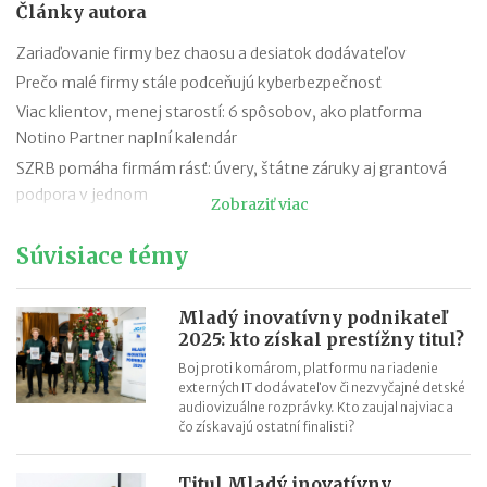
Články autora
Zariaďovanie firmy bez chaosu a desiatok dodávateľov
Prečo malé firmy stále podceňujú kyberbezpečnosť
Viac klientov, menej starostí: 6 spôsobov, ako platforma
Notino Partner naplní kalendár
SZRB pomáha firmám rásť: úvery, štátne záruky aj grantová
podpora v jednom
Zobraziť viac
SZRB ponúka úvery, pri ktorých vám štát vráti časť investície
Súvisiace témy
Časté chyby v účtovníctve a ako sa im vyhnúť vďaka
SaVzdelaj.sk
Revolúcia v doručovaní listov: výdajné boxy už nie sú len pre
Mladý inovatívny podnikateľ
balíky, poštu si vyzdvihnete kedykoľvek
2025: kto získal prestížny titul?
Efektívny rast v roku 2026: Objavte potenciál AI aj na Kaufland
Boj proti komárom, platformu na riadenie
externých IT dodávateľov či nezvyčajné detské
online trhovisku
audiovizuálne rozprávky. Kto zaujal najviac a
Black Friday: Ako môžu slovenskí predajcovia využiť nákupnú
čo získavajú ostatní finalisti?
horúčku naplno?
Najsilnejšia predvianočná sezóna: 5 krokov k vyšším tržbám
Titul Mladý inovatívny