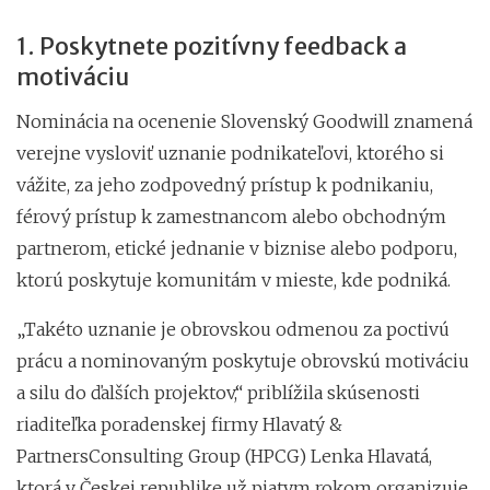
1. Poskytnete pozitívny feedback a
motiváciu
Nominácia na ocenenie Slovenský Goodwill znamená
verejne vysloviť uznanie podnikateľovi, ktorého si
vážite, za jeho zodpovedný prístup k podnikaniu,
férový prístup k zamestnancom alebo obchodným
partnerom, etické jednanie v biznise alebo podporu,
ktorú poskytuje komunitám v mieste, kde podniká.
„Takéto uznanie je obrovskou odmenou za poctivú
prácu a nominovaným poskytuje obrovskú motiváciu
a silu do ďalších projektov,“ priblížila skúsenosti
riaditeľka poradenskej firmy Hlavatý &
PartnersConsulting Group (HPCG) Lenka Hlavatá,
ktorá v Českej republike už piatym rokom organizuje