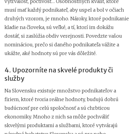
vytrvalosť, poctivosť… Osobnostných kvalít, ktoré
musí mať každý podnikateľ, aby uspel a bol v očiach
druhých vzorom, je mnoho. Nároky, ktoré podnikanie
kladie na človeka, sú veľké, a tí, ktorí im dokážu
dostáť, si zaslúžia obdiv verejnosti. Povedzte vašou
nomináciou, prečo si daného podnikateľa vážite a
ukážte, aké hodnoty sú pre vás dôležité.
4. Upozorníte na skvelé produkty či
služby
Na Slovensku existuje množstvo podnikateľov a
firiem, ktoré tvoria reálne hodnoty, budujú dobrú
budúcnosť pre celú spoločnosť a sú chrbticou
ekonomiky. Mnoho z nich sa môže pochváliť
skvelými produktami a službami, ktoré vytvárajú
národné bohatstvo Slovenska a sú pre neho