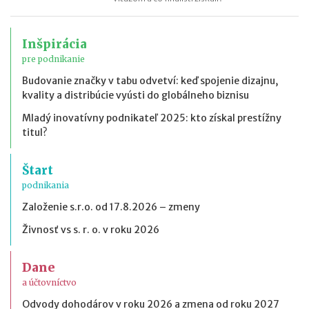
Inšpirácia
pre podnikanie
Budovanie značky v tabu odvetví: keď spojenie dizajnu,
kvality a distribúcie vyústi do globálneho biznisu
Mladý inovatívny podnikateľ 2025: kto získal prestížny
titul?
Štart
podnikania
Založenie s.r.o. od 17.8.2026 – zmeny
Živnosť vs s. r. o. v roku 2026
Dane
a účtovníctvo
Odvody dohodárov v roku 2026 a zmena od roku 2027