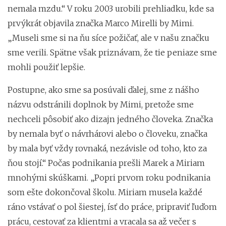
nemala mzdu.“ V roku 2003 urobili prehliadku, kde sa
prvýkrát objavila značka Marco Mirelli by Mimi.
„Museli sme si na ňu síce požičať, ale v našu značku
sme verili. Spätne však priznávam, že tie peniaze sme
mohli použiť lepšie.
Postupne, ako sme sa posúvali ďalej, sme z nášho
názvu odstránili doplnok by Mimi, pretože sme
nechceli pôsobiť ako dizajn jedného človeka. Značka
by nemala byť o návrhárovi alebo o človeku, značka
by mala byť vždy rovnaká, nezávisle od toho, kto za
ňou stojí.“ Počas podnikania prešli Marek a Miriam
mnohými skúškami. „Popri prvom roku podnikania
som ešte dokončoval školu. Miriam musela každé
ráno vstávať o pol šiestej, ísť do práce, pripraviť ľuďom
prácu, cestovať za klientmi a vracala sa až večer s