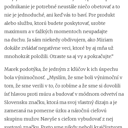
podnikanie je potrebné neustále niečo obetovať a to
nie je jednoduché, ani keď vás to baví. Pre produkt
alebo službu, ktorú budete poskytovať, urobte
maximum a v ťažkých momentoch neupadajte
na duchu. Ja sám niekedy obdivujem, ako Miriam
dokáže zvládať negatívne veci, ktoré by aj mňa už
mnohokrát položili. Otraste sa aj vy a pokračujte.“
Marek podotýka, že jedným z kľúčov k ich úspechu
bola výnimočnosť. „Myslím, že sme boli výnimoční v
tom, že sme verili v to, čo robíme a že sme si dovolili
ísť hlavou proti múru a budovať v módnom odvetví na
Slovensku značku, ktorá ma svoj vlastný dizajn a je
zameraná na pomerne úzku a náročnú cieľovú
skupinu mužov. Navyše s cieľom vybudovať z nej
svetovú značku. Preto sme nikdy neboli krajčírstvom