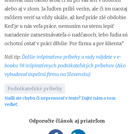
alebo aj v zlom. Ja ľuďom príliš verím, ale či im naozaj
môžem veriť sa vždy ukáže, až keď príde zlé obdobie.
Keď je u nás veľa práce, nemusím na stenu lepiť
nariadenie zamestnávateľa o nadčasoch, lebo ľudia sú
ochotní ostať v práci dlhšie. Pre firmu a pre klienta.“
Náš tip:
Ďalšie inšpiratívne príbehy a rady nájdete v e-
booku 59 inšpiratívnych podnikateľských príbehov (Ako
vybudovať úspešnú firmu na Slovensku)
Podnikateľské príbehy
Našli ste chybu či nepresnosť v texte? Dajte nám o tom
vedieť.
Odporučte článok aj priateľom