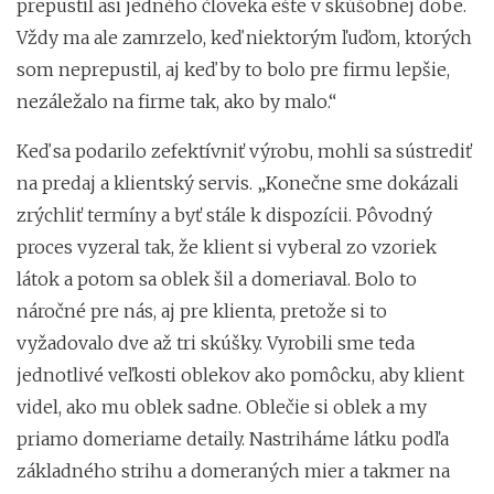
prepustil asi jedného človeka ešte v skúšobnej dobe.
Vždy ma ale zamrzelo, keď niektorým ľuďom, ktorých
som neprepustil, aj keď by to bolo pre firmu lepšie,
nezáležalo na firme tak, ako by malo.“
Keď sa podarilo zefektívniť výrobu, mohli sa sústrediť
na predaj a klientský servis. „Konečne sme dokázali
zrýchliť termíny a byť stále k dispozícii. Pôvodný
proces vyzeral tak, že klient si vyberal zo vzoriek
látok a potom sa oblek šil a domeriaval. Bolo to
náročné pre nás, aj pre klienta, pretože si to
vyžadovalo dve až tri skúšky. Vyrobili sme teda
jednotlivé veľkosti oblekov ako pomôcku, aby klient
videl, ako mu oblek sadne. Oblečie si oblek a my
priamo domeriame detaily. Nastriháme látku podľa
základného strihu a domeraných mier a takmer na