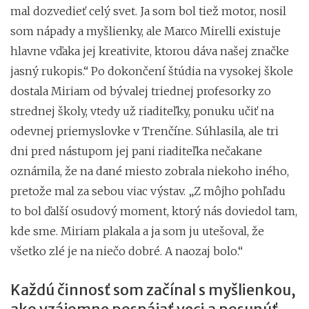
mal dozvedieť celý svet. Ja som bol tiež motor, nosil
som nápady a myšlienky, ale Marco Mirelli existuje
hlavne vďaka jej kreativite, ktorou dáva našej značke
jasný rukopis.“ Po dokončení štúdia na vysokej škole
dostala Miriam od bývalej triednej profesorky zo
strednej školy, vtedy už riaditeľky, ponuku učiť na
odevnej priemyslovke v Trenčíne. Súhlasila, ale tri
dni pred nástupom jej pani riaditeľka nečakane
oznámila, že na dané miesto zobrala niekoho iného,
pretože mal za sebou viac výstav. „Z môjho pohľadu
to bol ďalší osudový moment, ktorý nás doviedol tam,
kde sme. Miriam plakala a ja som ju utešoval, že
všetko zlé je na niečo dobré. A naozaj bolo.“
Každú činnosť som začínal s myšlienkou,