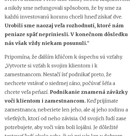
a nikdy sme nefungovali spôsobom, že by sme za
každú investovanú korunu chceli hneď získať dve.
Urobili sme naozaj veľa rozhodnutí, ktoré nám
peniaze späť nepriniesli.
V konečnom dôsledku
nás však vždy niekam posunuli.
“
Pripomína, že ďalším kľúčom k úspechu sú vzťahy.
„Vytvorte si vzťah k svojim klientom i k
zamestnancom. Nestačí ísť podnikať preto, že
nechcete vstávať o siedmej ráno, počúvať šéfa a
chcete veľa peňazí.
Podnikanie znamená záväzky
voči klientom i zamestnancom.
Keď prijímate
zamestnanca, neberiete len jeho, ale aj jeho rodinu a
všetkých, ktorí od neho závisia. Od svojich ľudí zase
potrebujete, aby voči vám boli lojálni. Je dôležité
testovať ľudí okolo seba, či sú pri vás len v dobrom