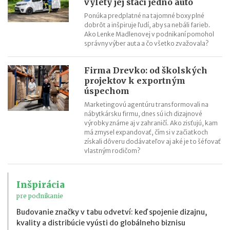
výlety jej stačí jedno auto
Ponúka predplatné na tajomné boxy plné
dobrôt a inšpiruje ľudí, aby sa nebáli farieb.
Ako Lenke Madlenovej v podnikaní pomohol
správny výber auta a čo všetko zvažovala?
Firma Drevko: od školských
projektov k exportným
úspechom
Marketingovú agentúru transformovali na
nábytkársku firmu, dnes sú ich dizajnové
výrobky známe aj v zahraničí. Ako zisťujú, kam
má zmysel expandovať, čím si v začiatkoch
získali dôveru dodávateľov aj aké je to šéfovať
vlastným rodičom?
Inšpirácia
pre podnikanie
Budovanie značky v tabu odvetví: keď spojenie dizajnu,
kvality a distribúcie vyústi do globálneho biznisu