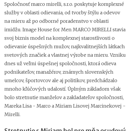
Spoločnosť marco mirelli, s.r.o. poskytuje komplexné
služby v oblasti odievania, od tvorby štýlu a odevov
na mieru až po odborné poradenstvo v oblasti
imidžu. Image House for Men MARCO MIRELLI stavia
svoj biznis model na komplexnej starostlivosti o
odievanie úspešných mužov, najkvalitnejších látkach
svetových značiek a vlastnej výrobe na mieru. Vzniku
dnes už veľmi úspešnej spoločnosti, ktorá odieva
podnikateľov, manažérov, známych slovenských
umelcov, športovcov ale aj politikov, predchádzalo
mnoho kľúčových udalostí. Úplným základom však
bolo stretnutie manželov a zakladateľov spoločnosti,
Mareka Lisa - Marco a Miriam Lisovej Marcinekovej -
Mirelli.
Stretnutie s Miriam bol pre mňa osudový