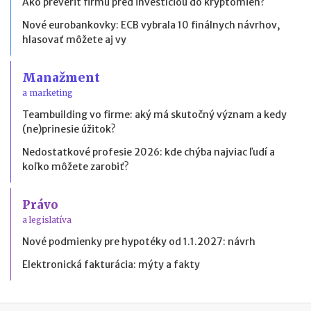
Ako preveriť firmu pred investíciou do kryptomien?
Nové eurobankovky: ECB vybrala 10 finálnych návrhov,
hlasovať môžete aj vy
Manažment
a marketing
Teambuilding vo firme: aký má skutočný význam a kedy
(ne)prinesie úžitok?
Nedostatkové profesie 2026: kde chýba najviac ľudí a
koľko môžete zarobiť?
Právo
a legislatíva
Nové podmienky pre hypotéky od 1.1.2027: návrh
Elektronická fakturácia: mýty a fakty