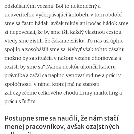
odskúšanými vecami. Bol to nekonečný a
neuveriteľne vyčerpávajúci kolobeh. V tom období
sme sa často hádali, avšak nikdy, ani počas hádok sme
si nepovedali, že by sme išli každý vlastnou cestou.
Vtedy sme zistili, že čakáme Elišku. To nás už úplne
spojilo a zosobášili sme sa. Nebyť však tohto zásahu,
možno by sa situácia v našom vzťahu zhoršovala a
rozišli by sme sa.“ Marek neskôr ukončil kariéru
právnika a začal sa naplno venovať rodine a práci v
spoločnosti, v rámci ktorej má na starosti
zabezpečenie celkového chodu firmy, marketing a
prácu s ľuďmi.
Postupne sme sa naučili, že nám stačí
menej pracovníkov, avšak ozajstných