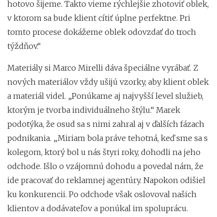
hotovo šijeme. Takto vieme rýchlejšie zhotoviť oblek,
v ktorom sa bude klient cítiť úplne perfektne. Pri
tomto procese dokážeme oblek odovzdať do troch
týždňov.“
Materiály si Marco Mirelli dáva špeciálne vyrábať. Z
nových materiálov vždy ušijú vzorky, aby klient oblek
a materiál videl. „Ponúkame aj najvyšší level služieb,
ktorým je tvorba individuálneho štýlu.“ Marek
podotýka, že osud sa s nimi zahral aj v ďalších fázach
podnikania. „Miriam bola práve tehotná, keď sme sa s
kolegom, ktorý bol u nás štyri roky, dohodli na jeho
odchode. Išlo o vzájomnú dohodu a povedal nám, že
ide pracovať do reklamnej agentúry. Napokon odišiel
ku konkurencii. Po odchode však oslovoval našich
klientov a dodávateľov a ponúkal im spoluprácu.