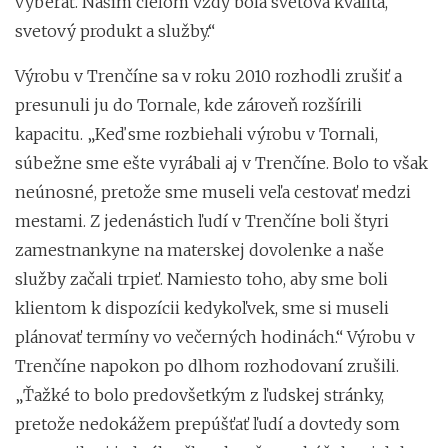
vyberať. Naším cieľom vždy bola svetová kvalita,
svetový produkt a služby.“
Výrobu v Trenčíne sa v roku 2010 rozhodli zrušiť a
presunuli ju do Tornale, kde zároveň rozšírili
kapacitu. „Keď sme rozbiehali výrobu v Tornali,
súbežne sme ešte vyrábali aj v Trenčíne. Bolo to však
neúnosné, pretože sme museli veľa cestovať medzi
mestami. Z jedenástich ľudí v Trenčíne boli štyri
zamestnankyne na materskej dovolenke a naše
služby začali trpieť. Namiesto toho, aby sme boli
klientom k dispozícii kedykoľvek, sme si museli
plánovať termíny vo večerných hodinách.“ Výrobu v
Trenčíne napokon po dlhom rozhodovaní zrušili.
„Ťažké to bolo predovšetkým z ľudskej stránky,
pretože nedokážem prepúšťať ľudí a dovtedy som