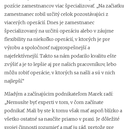
pozície zamestnancov viac špecializovať. „Na začiatku
zamestnanec robil určitý celok pozostávajúci z
viacerých operácií. Dnes je zamestnanec
špecializovaný na určitú operáciu alebo v záujme
flexibility na niekoľko operácií, v ktorých je pre
výrobu a spoločnosť najprospešnejší a
najefektívnejší. Takto sa nám podarilo kvalitu ešte
zvýšiť a je to lepšie aj pre našich pracovníkov, lebo
môžu robiť operácie, v ktorých sa našli a sú v nich
najlepší.“
Mladým a začínajúcim podnikateľom Marek radí:
„Nemusíte byť experti v tom, v čom začínate
podnikať. Mali by ste k tomu však mať aspoň blízko a
všetko ostatné sa naučíte priamo v praxi. Je dôležité
svojej činnosti rozumieť a mať ju rád, pretože pre