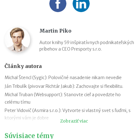
Martin Piko
Autor knihy 59 inšpiratívnych podnikateľských
príbehov a CEO Presporty s.r.o.
Články autora
Michal Štencl (Sygic): Polovičné nasadenie nikam nevedie
Ján Tribulík (pivovar Richtár Jakub): Zachovajte si flexibilitu.
Michal Truban (Websupport): Stanovte cieľ a povedzte ho
celému tímu
Peter Vidovič (Asmira s.r.o.): Vytvorte si vlastný svet s ľuďmi, s
ktorými vám je dobre
Zobraziť viac
Peter Strýček (Hetech Services a.s.): Dôležité je extrémne chcieť
Súvisiace témy
Peter Pukalovič (BE COOL, s.r.o.): Tešte sa z čiastkových