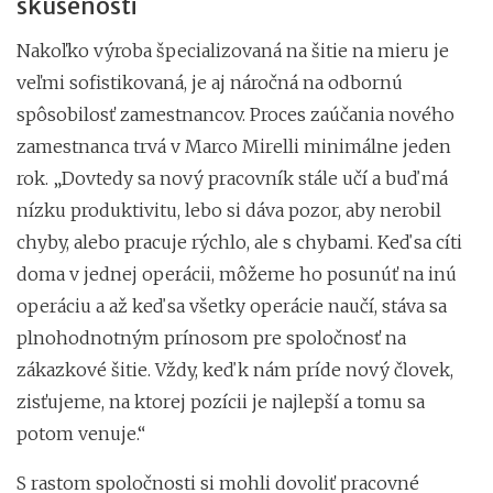
skúsenosti
Nakoľko výroba špecializovaná na šitie na mieru je
veľmi sofistikovaná, je aj náročná na odbornú
spôsobilosť zamestnancov. Proces zaúčania nového
zamestnanca trvá v Marco Mirelli minimálne jeden
rok. „Dovtedy sa nový pracovník stále učí a buď má
nízku produktivitu, lebo si dáva pozor, aby nerobil
chyby, alebo pracuje rýchlo, ale s chybami. Keď sa cíti
doma v jednej operácii, môžeme ho posunúť na inú
operáciu a až keď sa všetky operácie naučí, stáva sa
plnohodnotným prínosom pre spoločnosť na
zákazkové šitie. Vždy, keď k nám príde nový človek,
zisťujeme, na ktorej pozícii je najlepší a tomu sa
potom venuje.“
S rastom spoločnosti si mohli dovoliť pracovné