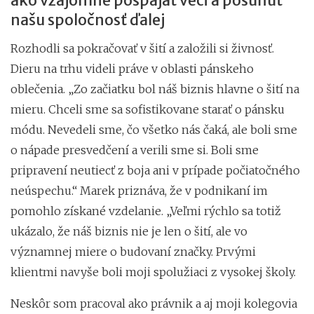
ako vzájomne pospájať veci a posunúť
našu spoločnosť ďalej
Rozhodli sa pokračovať v šití a založili si živnosť.
Dieru na trhu videli práve v oblasti pánskeho
oblečenia. „Zo začiatku bol náš biznis hlavne o šití na
mieru. Chceli sme sa sofistikovane starať o pánsku
módu. Nevedeli sme, čo všetko nás čaká, ale boli sme
o nápade presvedčení a verili sme si. Boli sme
pripravení neutiecť z boja ani v prípade počiatočného
neúspechu.“ Marek priznáva, že v podnikaní im
pomohlo získané vzdelanie. „Veľmi rýchlo sa totiž
ukázalo, že náš biznis nie je len o šití, ale vo
významnej miere o budovaní značky. Prvými
klientmi navyše boli moji spolužiaci z vysokej školy.
Neskôr som pracoval ako právnik a aj moji kolegovia