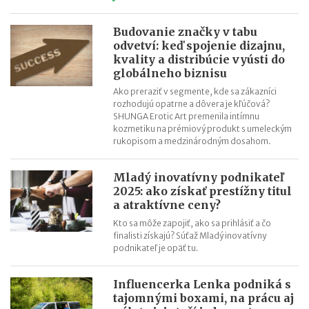
úspechov
Peter Stanko (VÍNO MRVA & STANKO, a.s.): Lenivosť nie je
Budovanie značky v tabu
choroba, je to vlastnosť.
odvetví: keď spojenie dizajnu,
kvality a distribúcie vyústi do
Katarína Remiaš (1st CLASS AGENCY, s.r.o.): Alfa a omega
globálneho biznisu
úspechu sú radosť z práce, kreativita a dobré vzťahy
Ako preraziť v segmente, kde sa zákazníci
Petra Marko (ExtravaDansa): Po každej skúsenosti si trúfnete
rozhodujú opatrne a dôvera je kľúčová?
na viac
SHUNGA Erotic Art premenila intímnu
kozmetiku na prémiový produkt s umeleckým
Lucia Pašková (Curaprox): Hľadajte nové veci, nové spôsoby a
rukopisom a medzinárodným dosahom.
nové cesty
Mladý inovatívny podnikateľ
2025: ako získať prestížny titul
a atraktívne ceny?
Kto sa môže zapojiť, ako sa prihlásiť a čo
finalisti získajú? Súťaž Mladý inovatívny
podnikateľ je opäť tu.
Influencerka Lenka podniká s
tajomnými boxami, na prácu aj