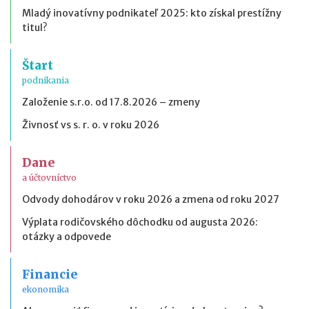
Mladý inovatívny podnikateľ 2025: kto získal prestížny
titul?
Štart
podnikania
Založenie s.r.o. od 17.8.2026 – zmeny
Živnosť vs s. r. o. v roku 2026
Dane
a účtovníctvo
Odvody dohodárov v roku 2026 a zmena od roku 2027
Výplata rodičovského dôchodku od augusta 2026:
otázky a odpovede
Financie
ekonomika