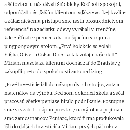
a šéfovia si u nás dávali šiť obleky. Keď boli spokojní,
odporúčali nás ďalším klientom. Vďaka vysokej kvalite
a zákazníckemu prístupu sme rástli prostredníctvom
referencií.“ Na začiatku odevy vyrábali v Trenčíne,
kde začínali v pivnici s dvomi šijacími strojmi a
pingpongovým stolom. „Prvé kolekcie sa volali
Eliška, Oliver a Oskar. Dnes sa tak volajú naše deti.“
Miriam musela za klientmi dochádzať do Bratislavy,
zakúpili preto do spoločnosti auto na lízing.
„Prvé investície išli do nákupu dvoch strojov, auta a
materiálov na výrobu. Keď som dokončil školu a začal
pracovať, všetky peniaze hltalo podnikanie. Postupne
sme si vzali do nájmu priestory na výrobu a prijímali
sme zamestnancov. Peniaze, ktoré firma produkovala,
išli do ďalších investícií a Miriam prvých päť rokov