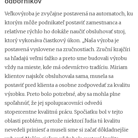
odborníkov
Veľkovýroba je zvyčajne postavená na automatoch, ku
ktorým môže podnikateľ postaviť zamestnanca a
relatívne rýchlo ho dokáže naučiť obsluhovať stroj,
ktorý vykonáva čiastkový úkon. „Naša výroba je
postavená vyslovene na zručnostiach. Zruční krajčíri
sa hľadajú veľmi ťažko a preto sme budovali výrobu
vždy na mieste, kde má odevníctvo tradíciu. Miriam
klientov najskôr obsluhovala sama, musela sa
postaviť pred klienta a osobne zodpovedať za kvalitu
výrobku. Preto bolo potrebné, aby sa mohla plne
spoľahnúť, že jej spolupracovníci odvedú
stopercentne kvalitnú prácu. Spočiatku bol v tejto
oblasti problém, pretože niektorí ľudia tú kvalitu
nevedeli priniesť a museli sme si začať dôkladnejšie