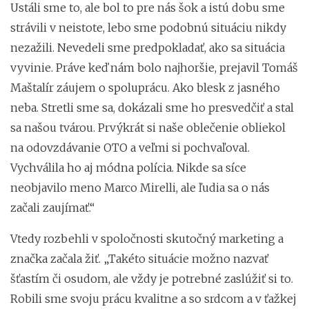
Ustáli sme to, ale bol to pre nás šok a istú dobu sme
strávili v neistote, lebo sme podobnú situáciu nikdy
nezažili. Nevedeli sme predpokladať, ako sa situácia
vyvinie. Práve keď nám bolo najhoršie, prejavil Tomáš
Maštalír záujem o spoluprácu. Ako blesk z jasného
neba. Stretli sme sa, dokázali sme ho presvedčiť a stal
sa našou tvárou. Prvýkrát si naše oblečenie obliekol
na odovzdávanie OTO a veľmi si pochvaľoval.
Vychválila ho aj módna polícia. Nikde sa síce
neobjavilo meno Marco Mirelli, ale ľudia sa o nás
začali zaujímať.“
Vtedy rozbehli v spoločnosti skutočný marketing a
značka začala žiť. „Takéto situácie možno nazvať
šťastím či osudom, ale vždy je potrebné zaslúžiť si to.
Robili sme svoju prácu kvalitne a so srdcom a v ťažkej