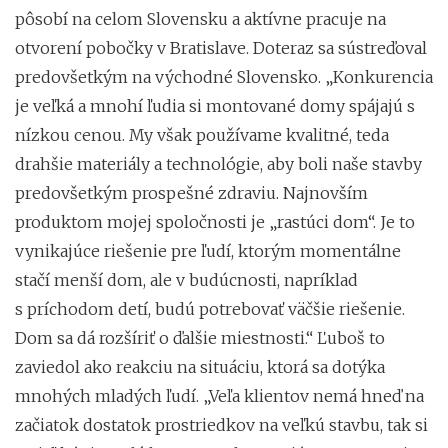
pôsobí na celom Slovensku a aktívne pracuje na
otvorení pobočky v Bratislave. Doteraz sa sústreďoval
predovšetkým na východné Slovensko. „Konkurencia
je veľká a mnohí ľudia si montované domy spájajú s
nízkou cenou. My však používame kvalitné, teda
drahšie materiály a technológie, aby boli naše stavby
predovšetkým prospešné zdraviu. Najnovším
produktom mojej spoločnosti je „rastúci dom“. Je to
vynikajúce riešenie pre ľudí, ktorým momentálne
stačí menší dom, ale v budúcnosti, napríklad
s príchodom detí, budú potrebovať väčšie riešenie.
Dom sa dá rozšíriť o ďalšie miestnosti.“ Ľuboš to
zaviedol ako reakciu na situáciu, ktorá sa dotýka
mnohých mladých ľudí. „Veľa klientov nemá hneď na
začiatok dostatok prostriedkov na veľkú stavbu, tak si