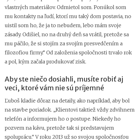
vlastných materiálov. Odmietol som. Ponúkol som
mu kontakty na ľudí, ktorí mu taký dom postavia, no
uistil som ho, že ja to nebudem, lebo mám svoje
zásady. Odišiel, no na druhý deň sa vrátil, pretože sa
mu páčilo, že si stojím za svojím presvedčením a
filozofiou firmy.“ Od založenia spoločnosti trvalo rok
a pol, kým začala produkovať zisk.
Aby ste niečo dosiahli, musíte robiť aj
veci, ktoré vám nie sú príjemné
Ľuboš kladie dôraz na detaily, ako napríklad, aby bol
na stavbe poriadok. „Klientovi taktiež vždy zdvihnem
telefón a informujem ho o postupe. Niekedy ho
pozvem na kávu, pretože tak si predstavujem
spoluprácu.“ V roku 2013 už so svojou spoločnosťou