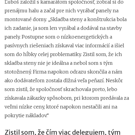
Ľuboš založil s kamarátom spoločnosť, zobral si do
prenájmu halu a začal pre nich vyrábať panely na
montované domy. „Skladba steny a konštrukcia bola
ich zadanie, ja som len vyrábal a dodával na stavby
panely. Postupne som o nízkoenergetických a
pasívnych riešeniach získaval viac informácií a išiel
som do hĺbky celej problematiky. Zistil som, že ich
skladba steny nie je ideálna a nebol som s tým
stotožnený. Firma napokon odrazu skončila a nám
ako dodávateľom zostala dlžná veľa peňazí. Neskôr
som zistil, že spoločnosť skrachovala preto, lebo
získavala zákazky spôsobom, pri ktorom predávala za
veľmi nízke ceny, ktoré napokon nestačili ani na
pokrytie nákladov.“
Zistil som, že čím viac delegujem, tým