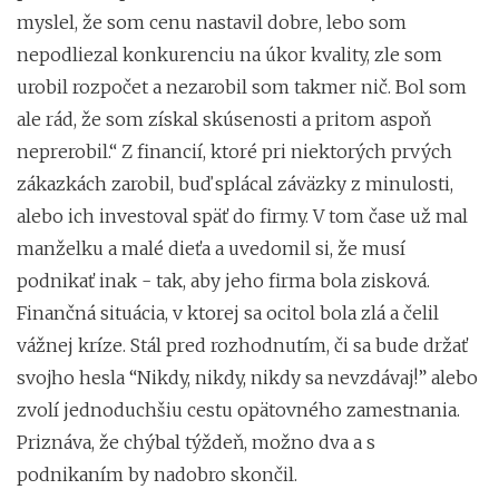
myslel, že som cenu nastavil dobre, lebo som
nepodliezal konkurenciu na úkor kvality, zle som
urobil rozpočet a nezarobil som takmer nič. Bol som
ale rád, že som získal skúsenosti a pritom aspoň
neprerobil.“ Z financií, ktoré pri niektorých prvých
zákazkách zarobil, buď splácal záväzky z minulosti,
alebo ich investoval späť do firmy. V tom čase už mal
manželku a malé dieťa a uvedomil si, že musí
podnikať inak - tak, aby jeho firma bola zisková.
Finančná situácia, v ktorej sa ocitol bola zlá a čelil
vážnej kríze. Stál pred rozhodnutím, či sa bude držať
svojho hesla “Nikdy, nikdy, nikdy sa nevzdávaj!” alebo
zvolí jednoduchšiu cestu opätovného zamestnania.
Priznáva, že chýbal týždeň, možno dva a s
podnikaním by nadobro skončil.