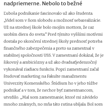
nadpriemerne. Nebolo to bežné
Ľuboša podnikanie fascinovalo už ako študenta.
„Videl som v ňom slobodu a možnosť sebarealizácie.
Už na strednej škole bolo mojím mottom, že raz
urobím dieru do sveta.” Pred týmito vyššími motívmi
dostala po skončení strednej školy prednosť potreba
finančného zabezpečenia a preto sa zamestnal v
stabilnej spoločnosti USS. V zamestnaní dokázal, že je
šikovný a ambiciózny a už ako dvadsaťjedenročný
vykonával riadiacu funkciu. Popri zamestnaní začal
študovať marketing na Fakulte manažmentu
Univerzity Komenského. Štúdium ho v jeho túžbe
podnikať a v tom, že nechce byť zamestnancom,
utvrdilo. „Mal som zamestnanie, ktoré mi závidelo
mnoho známych, no mňa táto rutina ubíjala. Bol som