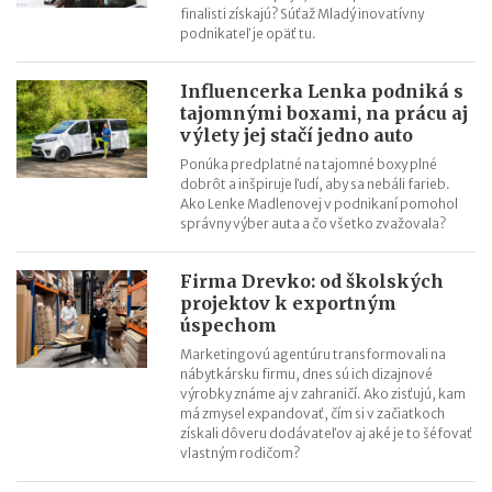
finalisti získajú? Súťaž Mladý inovatívny
podnikateľ je opäť tu.
Influencerka Lenka podniká s
tajomnými boxami, na prácu aj
výlety jej stačí jedno auto
Ponúka predplatné na tajomné boxy plné
dobrôt a inšpiruje ľudí, aby sa nebáli farieb.
Ako Lenke Madlenovej v podnikaní pomohol
správny výber auta a čo všetko zvažovala?
Firma Drevko: od školských
projektov k exportným
úspechom
Marketingovú agentúru transformovali na
nábytkársku firmu, dnes sú ich dizajnové
výrobky známe aj v zahraničí. Ako zisťujú, kam
má zmysel expandovať, čím si v začiatkoch
získali dôveru dodávateľov aj aké je to šéfovať
vlastným rodičom?