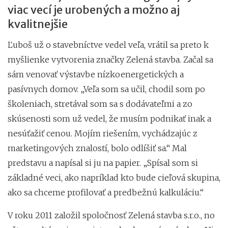
viac vecí je urobených a možno aj
kvalitnejšie
Ľuboš už o stavebníctve vedel veľa, vrátil sa preto k
myšlienke vytvorenia značky Zelená stavba. Začal sa
sám venovať výstavbe nízkoenergetických a
pasívnych domov. „Veľa som sa učil, chodil som po
školeniach, stretával som sa s dodávateľmi a zo
skúsenosti som už vedel, že musím podnikať inak a
nesúťažiť cenou. Mojím riešením, vychádzajúc z
marketingových znalostí, bolo odlíšiť sa.“ Mal
predstavu a napísal si ju na papier. „Spísal som si
základné veci, ako napríklad kto bude cieľová skupina,
ako sa chceme profilovať a predbežnú kalkuláciu.“
V roku 2011 založil spoločnosť Zelená stavba s.r.o., no