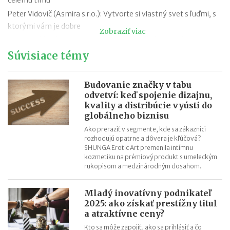
Peter Vidovič (Asmira s.r.o.): Vytvorte si vlastný svet s ľuďmi, s
ktorými vám je dobre
Zobraziť viac
Peter Strýček (Hetech Services a.s.): Dôležité je extrémne chcieť
Súvisiace témy
Peter Pukalovič (BE COOL, s.r.o.): Tešte sa z čiastkových
úspechov
Peter Stanko (VÍNO MRVA & STANKO, a.s.): Lenivosť nie je
Budovanie značky v tabu
choroba, je to vlastnosť.
odvetví: keď spojenie dizajnu,
kvality a distribúcie vyústi do
Katarína Remiaš (1st CLASS AGENCY, s.r.o.): Alfa a omega
globálneho biznisu
úspechu sú radosť z práce, kreativita a dobré vzťahy
Ako preraziť v segmente, kde sa zákazníci
Petra Marko (ExtravaDansa): Po každej skúsenosti si trúfnete
rozhodujú opatrne a dôvera je kľúčová?
na viac
SHUNGA Erotic Art premenila intímnu
kozmetiku na prémiový produkt s umeleckým
Lucia Pašková (Curaprox): Hľadajte nové veci, nové spôsoby a
rukopisom a medzinárodným dosahom.
nové cesty
Mladý inovatívny podnikateľ
2025: ako získať prestížny titul
a atraktívne ceny?
Kto sa môže zapojiť, ako sa prihlásiť a čo