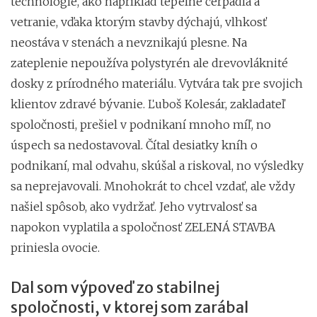
technológie, ako napríklad tepelné čerpadlá a
vetranie, vďaka ktorým stavby dýchajú, vlhkosť
neostáva v stenách a nevznikajú plesne. Na
zateplenie nepoužíva polystyrén ale drevovláknité
dosky z prírodného materiálu. Vytvára tak pre svojich
klientov zdravé bývanie. Ľuboš Kolesár, zakladateľ
spoločnosti, prešiel v podnikaní mnoho míľ, no
úspech sa nedostavoval. Čítal desiatky kníh o
podnikaní, mal odvahu, skúšal a riskoval, no výsledky
sa neprejavovali. Mnohokrát to chcel vzdať, ale vždy
našiel spôsob, ako vydržať. Jeho vytrvalosť sa
napokon vyplatila a spoločnosť ZELENÁ STAVBA
priniesla ovocie.
Dal som výpoveď zo stabilnej
spoločnosti, v ktorej som zarábal