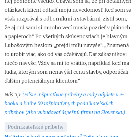
nej podrobne všetko. Obával som sa, že pri detailných
otázkach klient odhalí moju nevedomosť. Keď som sa
však rozprával s odborníkmi a stavbármi, zistil som,
že aj oni sami si mnoho vecí musia pozrieť v plánoch
a papieroch.“ Po všetkých skúsenostiach je hlavným
Ľubošovým heslom „prejdi míľu navyše“. „Znamená
to urobiť viac, ako od vás očakávajú. Dať zákazníkovi
niečo navyše. Vždy sa mi to vrátilo, napríklad keď ma
ľudia, ktorým som nenavýšil cenu stavby, odporúčali
ďalším potenciálnym klientom.“
Náš tip:
Ďalšie inšpiratívne príbehy a rady nájdete v e-
booku a knihe 59 inšpiratívnych podnikateľských
príbehov (Ako vybudovať úspešnú firmu na Slovensku)
Podnikateľské príbehy
Našli ste chybu či nepresnosť v texte? Dajte nám o tom