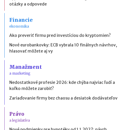
otázky a odpovede
Financie
ekonomika
Ako preveriť firmu pred investíciou do kryptomien?
Nové eurobankovky: ECB vybrala 10 finálnych návrhov,
hlasovať môžete aj vy
Manažment
a marketing
Nedostatkové profesie 2026: kde chýba najviac ľudí a
koľko môžete zarobiť?
Zariaďovanie firmy bez chaosu a desiatok dodávateľov
Právo
a legislatíva
Nové podmienky pre hypotéky od 1.1.2027: návrh