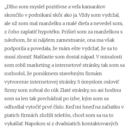
„Dlho som myslel pozitívne a veľa kamarátov
skončilo v podnikaní skôr ako ja. Vždy som vydržal,
ale už som mal manželku a malé dieťa a nevedel som,
z čoho zaplatiť hypotéku. Prišiel som za manželkou s
návrhom, že si nájdem zamestnanie, ona ma však
podporila a povedala, že mám ešte vydržať, že sa to
musí zlomiť. Našťastie som dostal nápad. V minulosti
som robil marketing a internetové stránky, tak som sa
rozhodol, že ponúknem stavebným firmám
vytvorenie internetovej stránky. S úmyslom osloviť
firmy som zobral do rúk Zlaté stránky, no asi hodinu
som sa len tak prechádzal po izbe, kým som sa
odhodlal vytočiť prvé číslo. Keď mi hneď na začiatku v
piatich firmách zložili telefón, chcel som sa na to
vykašlať. Napokon si z dvadsiatich kontaktovaných