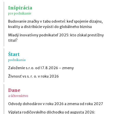
Inšpirácia
pre podnikanie
Budovanie značky v tabu odvetví: keď spojenie dizajnu,
kvality a distribúcie vyústi do globálneho biznisu
Mladý inovatívny podnikateľ 2025: kto získal prestížny
titul?
Štart
podnikania
Založenie s.r.o. od 17.8.2026 – zmeny
Živnosť vs s. r. o. v roku 2026
Dane
a účtovníctvo
Odvody dohodárov v roku 2026 a zmena od roku 2027
Výplata rodičovského dôchodku od augusta 2026: