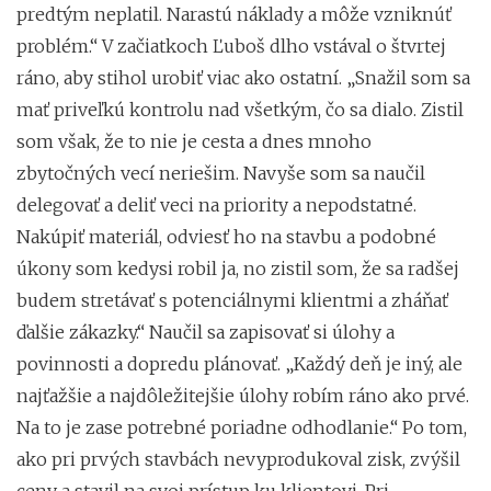
predtým neplatil. Narastú náklady a môže vzniknúť
problém.“ V začiatkoch Ľuboš dlho vstával o štvrtej
ráno, aby stihol urobiť viac ako ostatní. „Snažil som sa
mať priveľkú kontrolu nad všetkým, čo sa dialo. Zistil
som však, že to nie je cesta a dnes mnoho
zbytočných vecí neriešim. Navyše som sa naučil
delegovať a deliť veci na priority a nepodstatné.
Nakúpiť materiál, odviesť ho na stavbu a podobné
úkony som kedysi robil ja, no zistil som, že sa radšej
budem stretávať s potenciálnymi klientmi a zháňať
ďalšie zákazky.“ Naučil sa zapisovať si úlohy a
povinnosti a dopredu plánovať. „Každý deň je iný, ale
najťažšie a najdôležitejšie úlohy robím ráno ako prvé.
Na to je zase potrebné poriadne odhodlanie.“ Po tom,
ako pri prvých stavbách nevyprodukoval zisk, zvýšil
ceny a stavil na svoj prístup ku klientovi. Pri