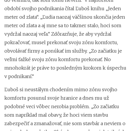
období svojho podnikania čítal Ľuboš knihu „Jeden
meter od zlata“. „Ľudia naozaj väčšinou skončia jeden
meter od zlata a aj mne sa to takmer stalo, hoci som
vydržal naozaj veľa.“ Zdôrazňuje, že aby vydržal
pokračovať, musel prekonať svoju zónu komfortu,
obvolávať firmy a ponúkať im služby. „Zo začiatku je
veľmi ťažké svoju zónu komfortu prekonať. No
mnohokrát je práve to posledným krokom k úspechu
v podnikaní.“
Ľuboš si neustálym chodením mimo zónu svojho
komfortu posunul svoje hranice a dnes mu už
podobné veci vôbec nerobia problém. „Zo začiatku
som napríklad mal obavy, že hoci viem stavbu
zabezpečiť a zmanažovať, nie som stavbár a neviem o