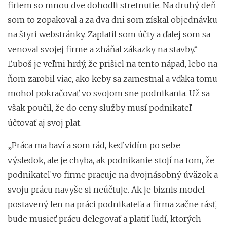
firiem so mnou dve dohodli stretnutie. Na druhý deň
som to zopakoval a za dva dni som získal objednávku
na štyri webstránky. Zaplatil som účty a ďalej som sa
venoval svojej firme a zháňal zákazky na stavby.“
Ľuboš je veľmi hrdý, že prišiel na tento nápad, lebo na
ňom zarobil viac, ako keby sa zamestnal a vďaka tomu
mohol pokračovať vo svojom sne podnikania. Už sa
však poučil, že do ceny služby musí podnikateľ
účtovať aj svoj plat.
„Práca ma baví a som rád, keď vidím po sebe
výsledok, ale je chyba, ak podnikanie stojí na tom, že
podnikateľ vo firme pracuje na dvojnásobný úväzok a
svoju prácu navyše si neúčtuje. Ak je biznis model
postavený len na práci podnikateľa a firma začne rásť,
bude musieť prácu delegovať a platiť ľudí, ktorých