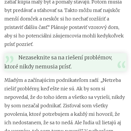
zatiaľ kúpia malý byt a pomaly stavajú. Potom musia
byt predávať a sťahovať sa. Takto môžu mať najskôr
menší domček a neskôr si ho nechať rozšíriť a
pristaviť ďalšiu časť.“ Plánuje postaviť vzorový dom,
aby si ho potenciálni záujemcovia mohli kedykoľvek
prísť pozrieť.
Nezaseknite sa na riešení problémov,
ktoré nikdy nemusia prísť.
Mladým a začínajúcim podnikateľom radí: „Netreba
riešiť problémy, keď ešte nie sú. Ak by som si
nepovedal, že do toho idem a všetko sa vyrieši, nikdy
by som nezačal podnikať. Zisťoval som všetky
povolenia, ktoré potrebujem a každý mi hovoril, že
ich nedostanem, že sa to nedá. Ale ľudia už lietajú aj
do vesmíru, tak som tomu neveril.“ V najhoršom