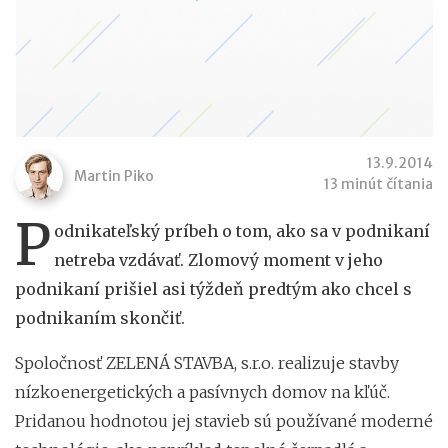
13.9.2014
Martin Piko
13 minút čítania
P
odnikateľský príbeh o tom, ako sa v podnikaní
netreba vzdávať. Zlomový moment v jeho
podnikaní prišiel asi týždeň predtým ako chcel s
podnikaním skončiť.
Spoločnosť ZELENÁ STAVBA, s.r.o. realizuje stavby
nízkoenergetických a pasívnych domov na kľúč.
Pridanou hodnotou jej stavieb sú používané moderné