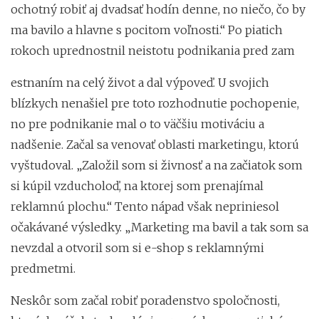
ochotný robiť aj dvadsať hodín denne, no niečo, čo by
ma bavilo a hlavne s pocitom voľnosti.“ Po piatich
rokoch uprednostnil neistotu podnikania pred zam
estnaním na celý život a dal výpoveď. U svojich
blízkych nenašiel pre toto rozhodnutie pochopenie,
no pre podnikanie mal o to väčšiu motiváciu a
nadšenie. Začal sa venovať oblasti marketingu, ktorú
vyštudoval. „Založil som si živnosť a na začiatok som
si kúpil vzducholoď, na ktorej som prenajímal
reklamnú plochu.“ Tento nápad však nepriniesol
očakávané výsledky. „Marketing ma bavil a tak som sa
nevzdal a otvoril som si e-shop s reklamnými
predmetmi.
Neskôr som začal robiť poradenstvo spoločnosti,