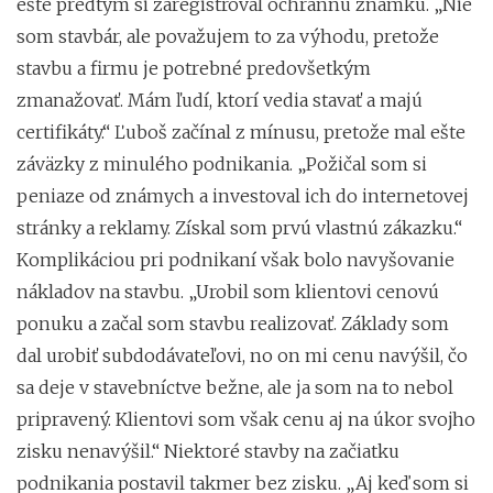
ešte predtým si zaregistroval ochrannú známku. „Nie
som stavbár, ale považujem to za výhodu, pretože
stavbu a firmu je potrebné predovšetkým
zmanažovať. Mám ľudí, ktorí vedia stavať a majú
certifikáty.“ Ľuboš začínal z mínusu, pretože mal ešte
záväzky z minulého podnikania. „Požičal som si
peniaze od známych a investoval ich do internetovej
stránky a reklamy. Získal som prvú vlastnú zákazku.“
Komplikáciou pri podnikaní však bolo navyšovanie
nákladov na stavbu. „Urobil som klientovi cenovú
ponuku a začal som stavbu realizovať. Základy som
dal urobiť subdodávateľovi, no on mi cenu navýšil, čo
sa deje v stavebníctve bežne, ale ja som na to nebol
pripravený. Klientovi som však cenu aj na úkor svojho
zisku nenavýšil.“ Niektoré stavby na začiatku
podnikania postavil takmer bez zisku. „Aj keď som si