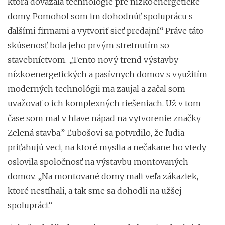
ktorá dovážala technológie pre nízkoenergetické
domy. Pomohol som im dohodnúť spoluprácu s
ďalšími firmami a vytvoriť sieť predajní.“ Práve táto
skúsenosť bola jeho prvým stretnutím so
stavebníctvom. „Tento nový trend výstavby
nízkoenergetických a pasívnych domov s využitím
moderných technológii ma zaujal a začal som
uvažovať o ich komplexných riešeniach. Už v tom
čase som mal v hlave nápad na vytvorenie značky
Zelená stavba.” Ľubošovi sa potvrdilo, že ľudia
priťahujú veci, na ktoré myslia a nečakane ho vtedy
oslovila spoločnosť na výstavbu montovaných
domov. „Na montované domy mali veľa zákaziek,
ktoré nestíhali, a tak sme sa dohodli na užšej
spolupráci.“