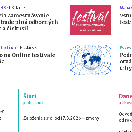
 HR
-
PR článok
Manaž
ia Zamestnávanie
Vstu
 bude plná odborných
fest
 a diskusií
stratégia
-
PR článok
Podpo
o na Online festivale
Podn
ia
otvá
trhy
Štart
Dan
podnikania
a účtov
eď
Odvod
e
Založenie s.r.o. od 17.8.2026 – zmeny
od ro
Výplat