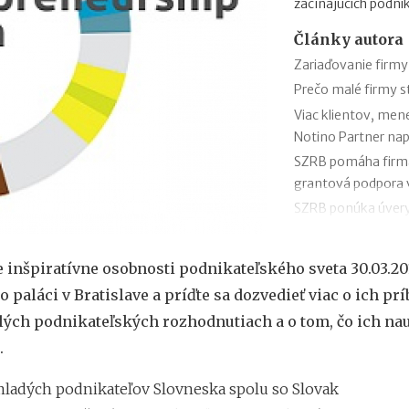
začínajúcich podni
Články autora
Zariaďovanie firmy
Prečo malé firmy 
Viac klientov, men
Notino Partner nap
SZRB pomáha firmám
grantová podpora
SZRB ponúka úvery,
investície
Časté chyby v účto
e inšpiratívne osobnosti podnikateľského sveta 30.03.20
SaVzdelaj.sk
o paláci v Bratislave a príďte sa dozvedieť viac o ich prí
Revolúcia v doručov
lých podnikateľských rozhodnutiach a o tom, čo ich nau
pre balíky, poštu s
.
Efektívny rast v ro
Kaufland online tr
ladých podnikateľov Slovneska spolu so Slovak
Black Friday: Ako 