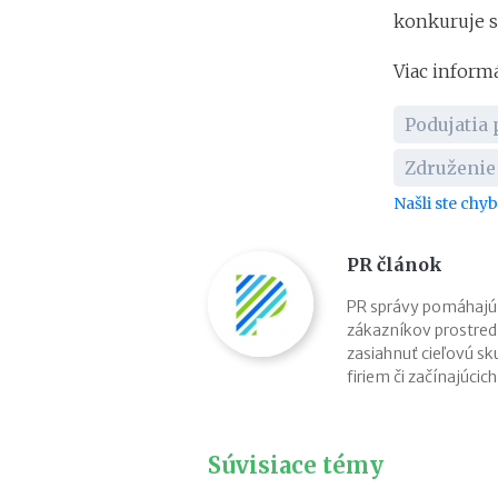
konkuruje s
Viac informá
Podujatia 
Združenie
Našli ste chy
PR článok
PR správy pomáhajú
zákazníkov prostred
zasiahnuť cieľovú sk
firiem či začínajúcic
Súvisiace témy