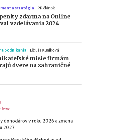
ment a stratégia
-
PR článok
penky zdarma na Online
ival vzdelávania 2024
ra podnikania
-
Libuša Kuníková
ikateľské misie firmám
rajú dvere na zahraničné
e
níctvo
y dohodárov v roku 2026 a zmena
ku 2027
a rodičovského dôchodku od