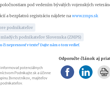
poločnostiam pod vedením bývalých vojenských veterán
cií a bezplatnú registráciu nájdete na
www.zmps.sk
pre podnikateľov
 mladých podnikateľov Slovenska (ZMPS)
bu či nepresnosť v texte? Dajte nám o tom vedieť.
Odporučte článok aj pri
 informovať potenciálnych
níctvom Podnikajte.sk a účinne
upinu živnostníkov, majiteľov
h podnikateľov.