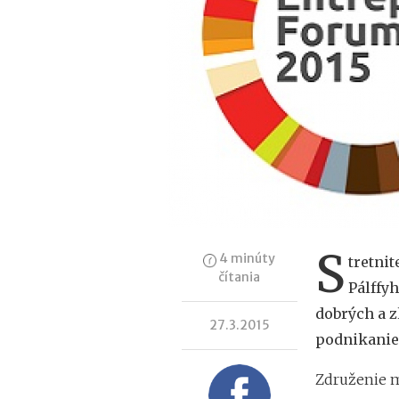
S
4 minúty
tretnit
čítania
Pálffyh
dobrých a z
27.3.2015
podnikanie
Združenie m