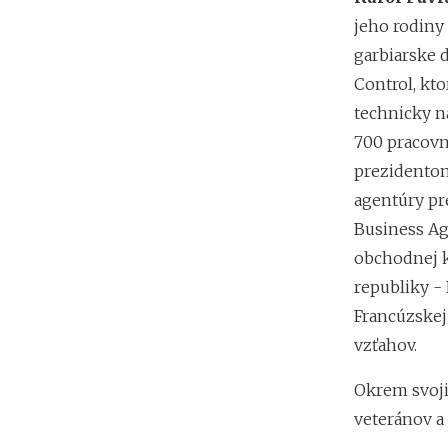
jeho rodiny 
garbiarske 
Control, kt
technicky n
700 pracovn
prezidentom
agentúry pr
Business Ag
obchodnej k
republiky - 
Francúzskej
vzťahov.
Okrem svojic
veteránov a 