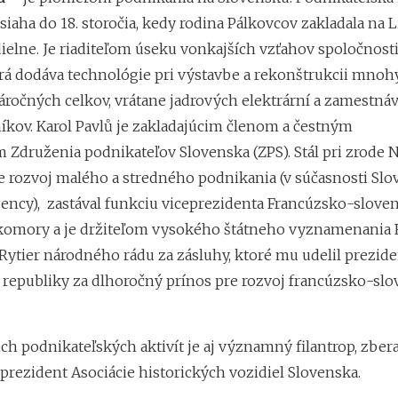
siaha do 18. storočia, kedy rodina Pálkovcov zakladala na 
dielne. Je riaditeľom úseku vonkajších vzťahov spoločnost
orá dodáva technológie pri výstavbe a rekonštrukcii mnoh
áročných celkov, vrátane jadrových elektrární a zamestnáv
íkov. Karol Pavlů je zakladajúcim členom a čestným
 Združenia podnikateľov Slovenska (ZPS). Stál pri zrode 
e rozvoj malého a stredného podnikania (v súčasnosti Slo
ency), zastával funkciu viceprezidenta Francúzsko-slove
omory a je držiteľom vysokého štátneho vyznamenania 
Rytier národného rádu za zásluhy, ktoré mu udelil prezide
 republiky za dlhoročný prínos pre rozvoj francúzsko-sl
h podnikateľských aktivít je aj významný filantrop, zbera
prezident Asociácie historických vozidiel Slovenska.