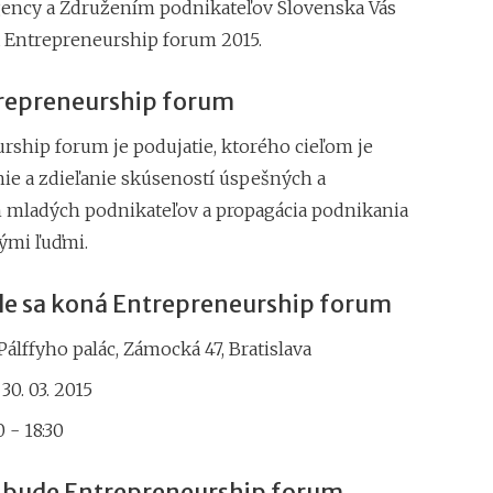
ency a Združením podnikateľov Slovenska Vás
nákupnú horúčku n
 Entrepreneurship forum 2015.
Najsilnejšia predv
tržbám
trepreneurship forum
rship forum je podujatie, ktorého cieľom je
ie a zdieľanie skúseností úspešných a
h mladých podnikateľov a propagácia podnikania
ými ľuďmi.
de sa koná Entrepreneurship forum
Pálffyho palác, Zámocká 47, Bratislava
30. 03. 2015
0 - 18:30
 bude Entrepreneurship forum