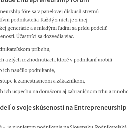
eurship fóre sa v panelovej diskusii stretnú
atívni podnikatelia. Každý z nich je z inej
kej generácie a s mladými ľuďmi sa prídu podeliť
enosti. Účastníci sa dozvedia viac:
odnikateľskom príbehu,
h a zlých rozhodnutiach, ktoré v podnikaní urobili
o ich naučilo podnikanie,
rístupe k zamestnancom a zákazníkom,
ch ich úspechu na domácom aj zahraničnom trhu a mnoho
delí o svoje skúsenosti na Entrepreneurship
ů -
je pionierom podnikania na Slovensku. Podnikateľská 