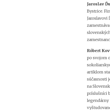
Jaroslav Ď
Bystrice. Fi
Jaroslavovi
zamestnáva 
slovenských
zamestnanci
Róbert Ko
po svojom o
sokoliarsky
artiklom sta
súčasnosti 
na Slovensk
príslušníci 
legendárny 
vyštudované