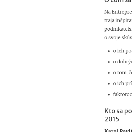
Na Entrepren
traja inšpir
podnikateľs
o svoje skús
o ich p
o dobrýc
o tom, č
o ich p
faktoro
Kto sa po
2015
Karol Pavl