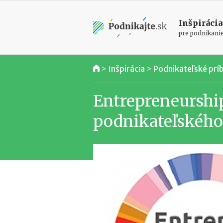
Inšpirácia
pre podnikani
>
Inšpirácia
>
Podnikateľské prí
Entrepreneurship
podnikateľského