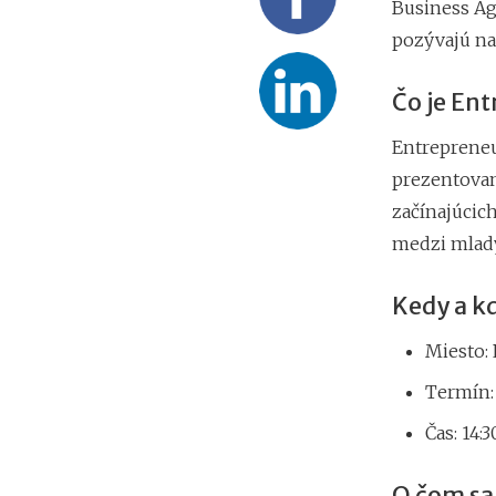
Business Ag
pozývajú na
Čo je En
Entrepreneu
prezentovan
začínajúcic
medzi mlad
Kedy a k
Miesto: 
Termín: 
Čas: 14:3
O čom sa