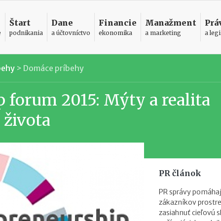
Štart
Dane
Financie
Manažment
Prá
e
podnikania
a účtovníctvo
ekonomika
a marketing
a legi
behy
>
Domáce príbehy
 forum 2015: Mýty a realita
 života
PR článok
PR správy pomáhaj
zákazníkov prostr
zasiahnuť cieľovú s