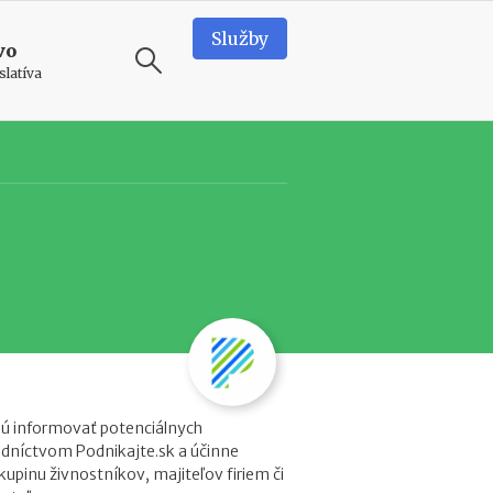
Služby
vo
slatíva
ODPORÚČAME
N
o
v
é
p
o
d
m
i
e
n
ú informovať potenciálnych
k
edníctvom Podnikajte.sk a účinne
y
kupinu živnostníkov, majiteľov firiem či
p