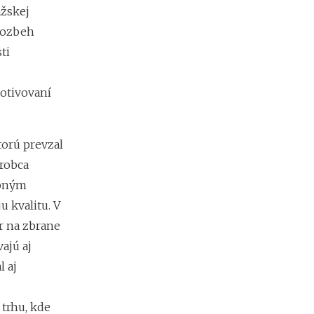
ažskej
m
y
 rozbeh
b
ti
e
z
c
otivovaní
h
a
o
s
torú prevzal
u
ýrobca
a
d
obným
e
u kvalitu. V
s
i
r na zbrane
a
ajú aj
t
o
l aj
k
d
o
trhu, kde