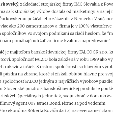
urkovský
, zakladateľ strojárskej firmy IMC Slovakia z Pov
rma sa k strojárskej výrobe dostala od marketingu a na jej
 Ďurkovskému požičal jeho zákazník z Nemecka. V súčanos
viac ako 200 zamestnancov a firma je v 100% vlastníctve
 spoločníkov. Vo svojom podnikaní sa riadi heslom, že "m
 nám pomáhajú udržať vo firme kvalitu a napredovanie".
váč
je majiteľom banskoštiavnickej firmy FALCO SK s.r.o., k
tcovi. Spoločnosť FALCO bola založená v roku 1989 ako v
ch rukavíc a tašiek. S rastom spoločnosti sa hlavným výr
li púzdra na zbrane, ktoré si získali obľubu hlavne pre svoj
je spoločnosť FALCO jedným z najväčších výrobcov puzdie
u. Slovenské puzdro z banskoštiavnickej produkcie použív
britských špeciálnych jednotiek, svoju zbraň v ňom ukrýva
filmový agent 007 James Bond. Firme sa pod vedením
ho ekonóma Róberta Kováča darí aj na severoamerickom 