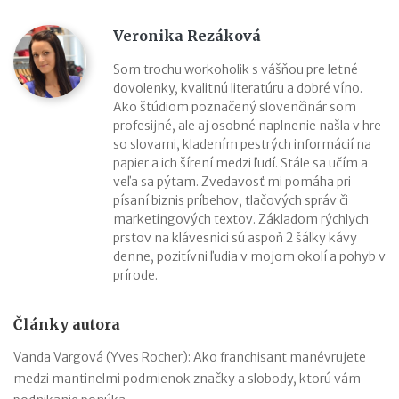
Veronika Rezáková
Som trochu workoholik s vášňou pre letné
dovolenky, kvalitnú literatúru a dobré víno.
Ako štúdiom poznačený slovenčinár som
profesijné, ale aj osobné naplnenie našla v hre
so slovami, kladením pestrých informácií na
papier a ich šírení medzi ľudí. Stále sa učím a
veľa sa pýtam. Zvedavosť mi pomáha pri
písaní biznis príbehov, tlačových správ či
marketingových textov. Základom rýchlych
prstov na klávesnici sú aspoň 2 šálky kávy
denne, pozitívni ľudia v mojom okolí a pohyb v
prírode.
Články autora
Vanda Vargová (Yves Rocher): Ako franchisant manévrujete
medzi mantinelmi podmienok značky a slobody, ktorú vám