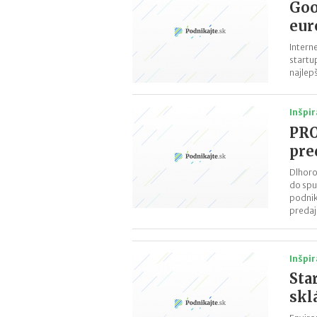
Goo
eur
Intern
startu
najlep
Inšpir
PRO
pre
Dlhoro
do spu
podnik
predaj 
Inšpir
Sta
skl