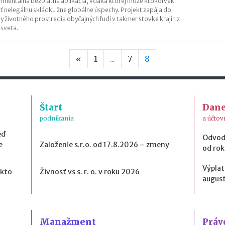
nmentálna bezplatná aplikácia, vďaka ktorej môže ktokoľvek
iť nelegálnu skládku žne globálne úspechy. Projekt zapája do
y životného prostredia obyčajných ľudí v takmer stovke krajín z
 sveta.
Predchádzajúca strana
«
1
...
7
8
Štart
Dan
podnikania
a účtov
eď
Odvod
e
Založenie s.r.o. od 17.8.2026 – zmeny
od ro
Výplat
 kto
Živnosť vs s. r. o. v roku 2026
august
Manažment
Práv