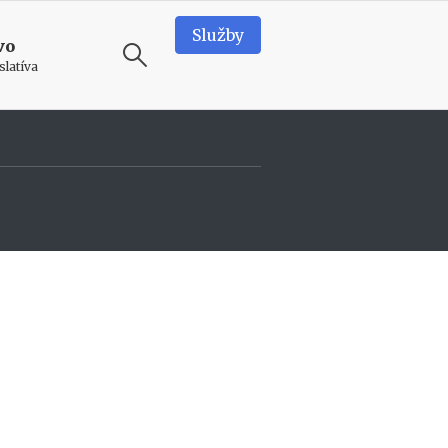
Služby
vo
slatíva
ODPORÚČAME
N
e
d
o
s
t
a
t
k
o
v
é
p
r