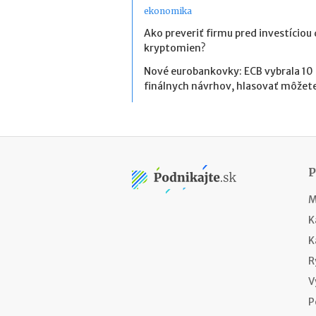
ekonomika
Ako preveriť firmu pred investíciou
kryptomien?
Nové eurobankovky: ECB vybrala 10
finálnych návrhov, hlasovať môžete
M
K
K
R
V
P