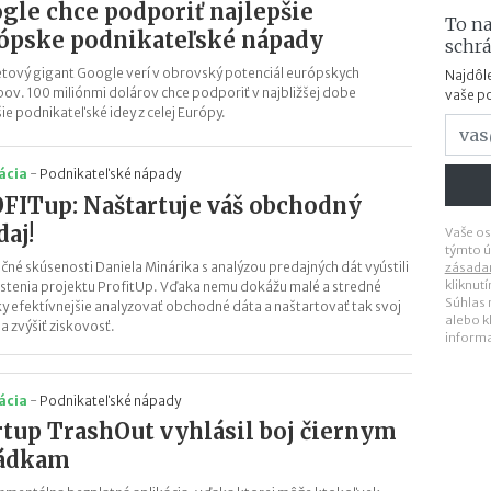
gle chce podporiť najlepšie
To na
ópske podnikateľské nápady
schr
etový gigant Google verí v obrovský potenciál európskych
Najdôle
pov. 100 miliónmi dolárov chce podporiť v najbližšej dobe
vaše p
šie podnikateľské idey z celej Európy.
ácia
-
Podnikateľské nápady
FITup: Naštartuje váš obchodný
daj!
Vaše os
týmto ú
čné skúsenosti Daniela Minárika s analýzou predajných dát vyústili
zásada
kliknut
stenia projektu ProfitUp. Vďaka nemu dokážu malé a stredné
Súhlas
y efektívnejšie analyzovať obchodné dáta a naštartovať tak svoj
alebo k
a zvýšiť ziskovosť.
inform
ácia
-
Podnikateľské nápady
rtup TrashOut vyhlásil boj čiernym
ádkam