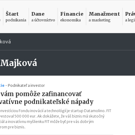
Štart
Dane
Financie
Manažment
Prá
e
podnikania
a účtovníctvo
ekonomika
a marketing
a legi
jková
 Majková
cie
-
Podnikateľ a investor
 vám pomôže zafinancovať
vatívne podnikateľské nápady
investíciou Fondu inovácií a technológií je startup Datamolino. FIT
vestoval 500 000 eur. Ak dokážete, že váš biznis má skutočný
iál a inovatívnu myšlienku FIT môže byť pre vás dobrým
rom pre biznis.