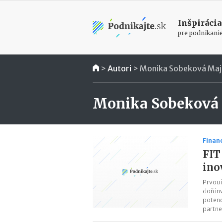
Inšpirácia
pre podnikani
>
Autori
>
Monika Sobeková Ma
Monika Sobeková
Finan
FIT
ino
Prvou 
doň in
potenc
partne