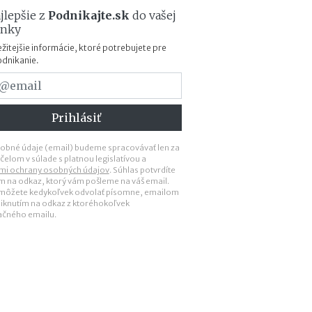
v
jlepšie z
Podnikajte.sk
do vašej
i
ánky
a
c
žitejšie informácie, ktoré potrebujete pre
ľ
odnikanie.
u
d
í
a
k
o
obné údaje (email) budeme spracovávať len za
ľ
čelom v súlade s platnou legislatívou a
k
mi ochrany osobných údajov
. Súhlas potvrdíte
ím na odkaz, ktorý vám pošleme na váš email.
o
 môžete kedykoľvek odvolať písomne, emailom
m
liknutím na odkaz z ktoréhokoľvek
ô
ačného emailu.
ž
e
t
e
z
a
r