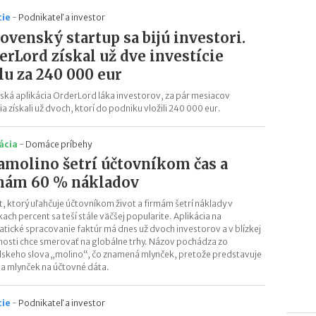
cie
-
Podnikateľ a investor
lovenský startup sa bijú investori.
erLord získal už dve investície
lu za 240 000 eur
ská aplikácia OrderLord láka investorov, za pár mesiacov
ia získali už dvoch, ktorí do podniku vložili 240 000 eur.
ácia
-
Domáce príbehy
amolino šetrí účtovníkom čas a
mám 60 % nákladov
t, ktorý uľahčuje účtovníkom život a firmám šetrí náklady v
ach percent sa teší stále väčšej popularite. Aplikácia na
tické spracovanie faktúr má dnes už dvoch investorov a v blízkej
osti chce smerovať na globálne trhy. Názov pochádza zo
lskeho slova „molino“, čo znamená mlynček, pretože predstavuje
a mlynček na účtovné dáta.
cie
-
Podnikateľ a investor