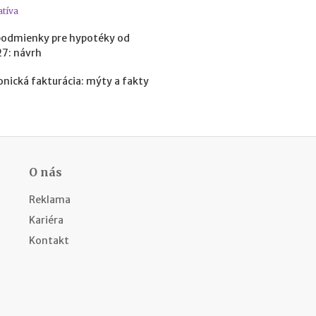
e
atíva
h
podmienky pre hypotéky od
y
p
27: návrh
o
t
onická fakturácia: mýty a fakty
é
k
y
o
d
1
O nás
.
1
Reklama
.
Kariéra
2
0
Kontakt
2
7
:
n
á