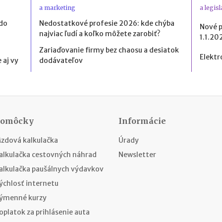
a marketing
a legisl
 do
Nedostatkové profesie 2026: kde chýba
Nové 
najviac ľudí a koľko môžete zarobiť?
1.1.20
Zariaďovanie firmy bez chaosu a desiatok
Elektr
 aj vy
dodávateľov
Pomôcky
Informácie
zdová kalkulačka
Úrady
alkulačka cestovných náhrad
Newsletter
alkulačka paušálnych výdavkov
ýchlosť internetu
ýmenné kurzy
oplatok za prihlásenie auta