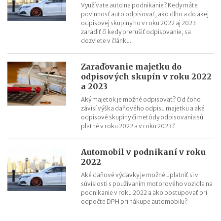
Využívate auto na podnikanie? Kedy máte
povinnosť auto odpisovať, ako dlho a do akej
odpisovej skupiny ho v roku 2022 aj 2023
zaradiť či kedy prerušiť odpisovanie, sa
dozviete v článku.
Zaraďovanie majetku do
odpisových skupín v roku 2022
a 2023
Aký majetok je možné odpisovať? Od čoho
závisí výška daňového odpisu majetku a aké
odpisové skupiny či metódy odpisovania sú
platné v roku 2022 a v roku 2023?
Automobil v podnikaní v roku
2022
Aké daňové výdavky je možné uplatniť si v
súvislosti s používaním motorového vozidla na
podnikanie v roku 2022 a ako postupovať pri
odpočte DPH pri nákupe automobilu?