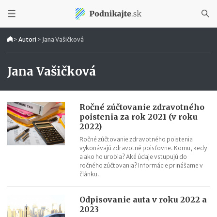
>
Autori
>
Jana Vašičková
Jana Vašičková
Ročné zúčtovanie zdravotného
poistenia za rok 2021 (v roku
2022)
Ročné zúčtovanie zdravotného poistenia
vykonávajú zdravotné poisťovne. Komu, kedy
a ako ho urobia? Aké údaje vstupujú do
ročného zúčtovania? Informácie prinášame v
článku.
Odpisovanie auta v roku 2022 a
2023