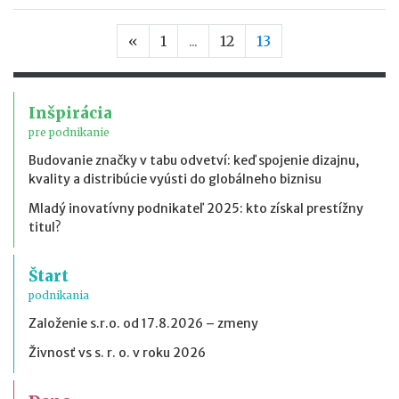
Predchádzajúca strana
«
1
...
12
13
Inšpirácia
pre podnikanie
Budovanie značky v tabu odvetví: keď spojenie dizajnu,
kvality a distribúcie vyústi do globálneho biznisu
Mladý inovatívny podnikateľ 2025: kto získal prestížny
titul?
Štart
podnikania
Založenie s.r.o. od 17.8.2026 – zmeny
Živnosť vs s. r. o. v roku 2026