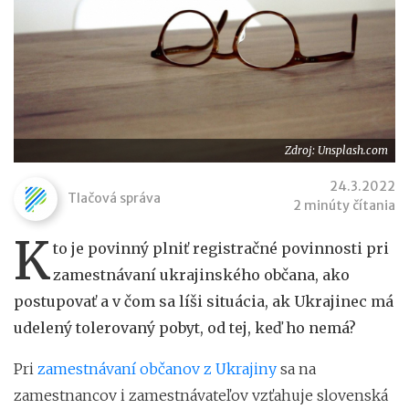
Zdroj: Unsplash.com
24.3.2022
Tlačová správa
2 minúty čítania
K
to je povinný plniť registračné povinnosti pri
zamestnávaní ukrajinského občana, ako
postupovať a v čom sa líši situácia, ak Ukrajinec má
udelený tolerovaný pobyt, od tej, keď ho nemá?
Pri
zamestnávaní občanov z Ukrajiny
sa na
zamestnancov i zamestnávateľov vzťahuje slovenská