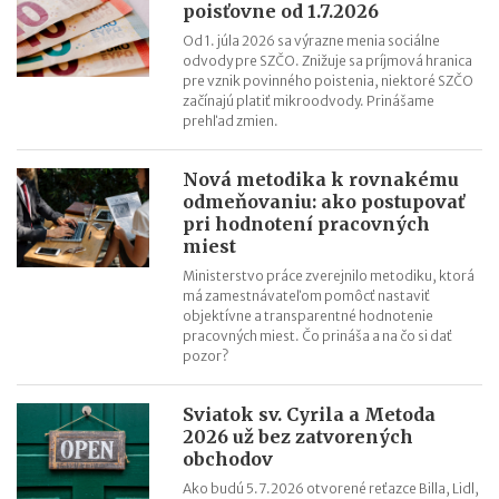
cestujúcich
poisťovne od 1.7.2026
Riziká lacného „značkového“ tovaru: strata peňazí aj ohrozenie
Od 1. júla 2026 sa výrazne menia sociálne
zdravia
odvody pre SZČO. Znižuje sa príjmová hranica
pre vznik povinného poistenia, niektoré SZČO
Nové pravidlá kontroly PZP od 1.8.2026
začínajú platiť mikroodvody. Prinášame
Nárok na daňový bonus či platenie poistného: pravidlá a
prehľad zmien.
termíny po skončení školského roka
OČR cez letné prázdniny a zmena tlačiva v roku 2026
Nová metodika k rovnakému
odmeňovaniu: ako postupovať
pri hodnotení pracovných
miest
Ministerstvo práce zverejnilo metodiku, ktorá
má zamestnávateľom pomôcť nastaviť
objektívne a transparentné hodnotenie
pracovných miest. Čo prináša a na čo si dať
pozor?
Sviatok sv. Cyrila a Metoda
2026 už bez zatvorených
obchodov
Ako budú 5.7.2026 otvorené reťazce Billa, Lidl,