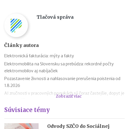
Tlačová správa
Články autora
Elektronická fakturácia: mýty a fakty
Elektromobilita na Slovensku sa prebúdza: rekordné počty
elektromobilov aj nabíjačiek
Pozastavenie živnosti a nahlasovanie prerušenia poistenia od
1.8.2026
AI zručnosti v pracovných ponukách sú čoraz častejšie, dopyt je
Zobraziť viac
aj mimo IT
Návrat z dovolenky mimo EÚ: čo si možno priniesť bez platenia
Súvisiace témy
daní a cla
Nové pravidlá EÚ v leteckej doprave: zlepšenie práv pre
Odvody SZČO do Sociálnej