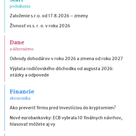
podnikania
Založenie s.r.o. od 17.8.2026 – zmeny
Živnosť vs s. r. o. v roku 2026
Dane
a účtovníctvo
Odvody dohodárov v roku 2026 a zmena od roku 2027
Výplata rodičovského dôchodku od augusta 2026:
otázky a odpovede
Financie
ekonomika
Ako preveriť firmu pred investíciou do kryptomien?
Nové eurobankovky: ECB vybrala 10 finálnych návrhov,
hlasovať môžete aj vy