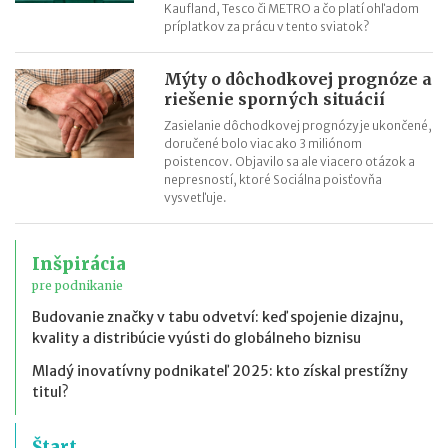
Kaufland, Tesco či METRO a čo platí ohľadom
príplatkov za prácu v tento sviatok?
Mýty o dôchodkovej prognóze a
riešenie sporných situácií
Zasielanie dôchodkovej prognózy je ukončené,
doručené bolo viac ako 3 miliónom
poistencov. Objavilo sa ale viacero otázok a
nepresností, ktoré Sociálna poisťovňa
vysvetľuje.
Inšpirácia
pre podnikanie
Budovanie značky v tabu odvetví: keď spojenie dizajnu,
kvality a distribúcie vyústi do globálneho biznisu
Mladý inovatívny podnikateľ 2025: kto získal prestížny
titul?
Štart