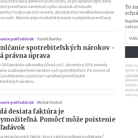
acia doba dáva dlžníkovi určitú istotu, že po uplynutí tejto doby
To na
ôcť premlčanie namietnuť a jeho záväzok už nebude
teľný. Podporuje tiež veriteľa, aby zbytočne neodkladal podanie
schr
 na súde. Aký má vplyv mediačné konanie na plynutie premlčacej
Najdôle
vaše p
anie pohľadávok
-
Tomáš Bartko
mlčanie spotrebiteľských nárokov -
á právna úprava
 Občianskeho zákonníka účinná od 5. decembra 2018 zmenila
Vaše os
týmto ú
nie a zabezpečenie nárokov voči spotrebiteľom. Po novom už
zásada
 podnikatelia úspešní pri vymáhaní premlčaných
kliknut
biteľských nárokov.
Súhlas
alebo k
inform
anie pohľadávok
-
Michal Ondruš
dá desiata faktúra je
ymožiteľná. Pomôcť môže poistenie
ľadávok
 sa nezaplatených faktúr, ktoré vám komplikujú podnikanie?