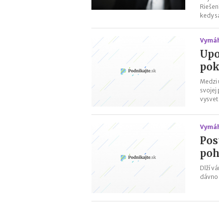
Riešen
kedy s
Vymáh
Upo
pok
Medzi 
svojej
vysvet
Vymáh
Pos
poh
Dlží v
dávno 