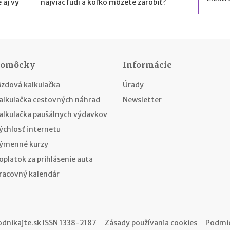
 aj vy
najviac ľudí a koľko môžete zarobiť?
Pomôcky
Informácie
zdová kalkulačka
Úrady
alkulačka cestovných náhrad
Newsletter
alkulačka paušálnych výdavkov
ýchlosť internetu
ýmenné kurzy
oplatok za prihlásenie auta
racovný kalendár
odnikajte.sk
ISSN 1338-2187
Zásady používania cookies
Podmie