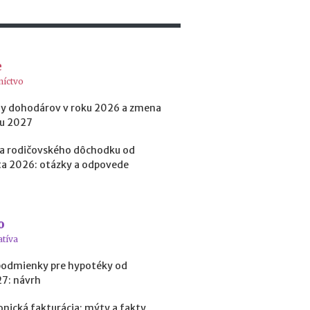
e
s
i
e
e
2
0
níctvo
2
6
y dohodárov v roku 2026 a zmena
:
ku 2027
k
d
a rodičovského dôchodku od
e
a 2026: otázky a odpovede
c
h
ý
b
o
a
atíva
n
a
podmienky pre hypotéky od
j
27: návrh
v
i
onická fakturácia: mýty a fakty