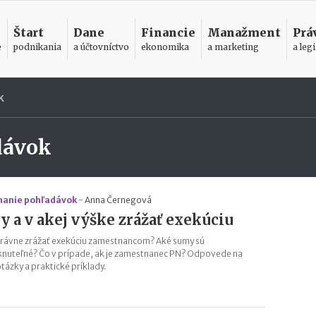
Štart
Dane
Financie
Manažment
Prá
e
podnikania
a účtovníctvo
ekonomika
a marketing
a legi
k
dávok
anie pohľadávok
-
Anna Černegová
y a v akej výške zrážať exekúciu
rávne zrážať exekúciu zamestnancom? Aké sumy sú
nuteľné? Čo v prípade, ak je zamestnanec PN? Odpovede na
otázky a praktické príklady.