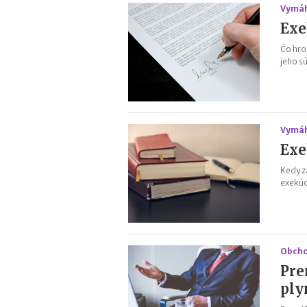
Vymáh
Exe
Čo hro
jeho s
Vymáh
Exe
Kedy z
exekúc
Obcho
Pre
ply