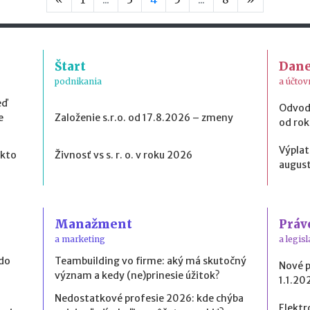
Štart
Dan
podnikania
a účtov
eď
Odvod
e
Založenie s.r.o. od 17.8.2026 – zmeny
od ro
Výplat
 kto
Živnosť vs s. r. o. v roku 2026
august
Manažment
Práv
a marketing
a legisl
 do
Teambuilding vo firme: aký má skutočný
Nové 
význam a kedy (ne)prinesie úžitok?
1.1.20
Nedostatkové profesie 2026: kde chýba
Elektr