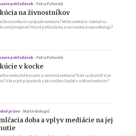
anie pohľadávok
-
Petra Pohorelá
kúcia na živnostníkov
zí živnostníkovi v prípade exekúcie? Môže exekútor siahnuť na
úkromný majetok? Ktoré pohľadávky a veci exekúcii nepodliehajú?
anie pohľadávok
-
Petra Pohorelá
kúcie v kocke
ačína exekučné konanie a samotná exekúcia? Kde sa dá zistiť stav
ie? V ktorých prípadoch a ako môžno žiadať o odklad exekúcie?
dné právo
-
Martin Biskupič
mlčacia doba a vplyv mediácie na jej
nutie