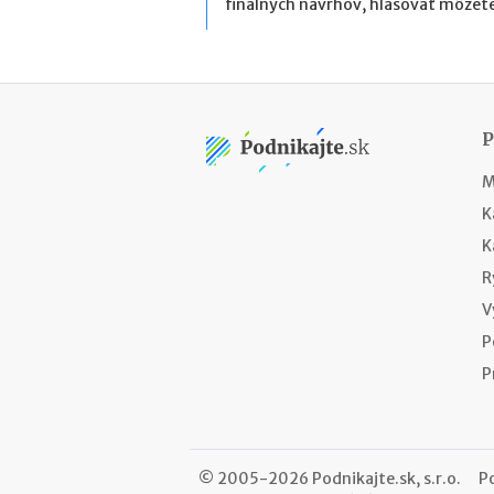
finálnych návrhov, hlasovať môžete
M
K
K
R
V
P
P
© 2005-2026 Podnikajte.sk, s.r.o.
P