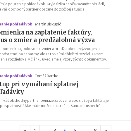
ím je poistenie pohľadávok. Kryje riziká neočakávaných situácií,
a váš obchodný partner dostane do zložitej situácie.
anie pohľadávok
-
Martin Biskupič
mienka na zaplatenie faktúry,
us o zmier a predžalobná výzva
upomienkou, pokusom o zmier a predžalobnou výzvou je vo
 podstatne iba nepatrný, ale za to veľmi dôležitý rozdiel. Okrem
lenia rozdielov si v článku uvedieme aj vzory týchto dokumentov.
anie pohľadávok
-
Tomáš Bartko
tup pri vymáhaní splatnej
ľadávky
ám váš obchodný partner peniaze za tovar alebo služby a faktúra je
po splatnosti? Aké máte možnosti a reálnu šancu na úspech?
Predchádzajúca strana
Nasledujú
«
1
...
3
4
5
...
8
»