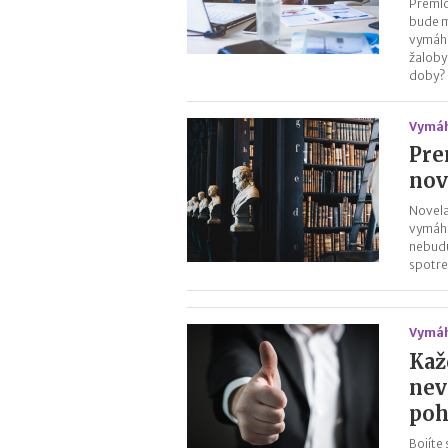
Premlč
bude m
vymáha
žaloby
doby?
Vymáh
Pre
nov
Novela
vymáha
nebudú
spotre
Vymáh
Kaž
nev
poh
Bojíte