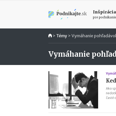
Inšpirácia
pre podnikani
>
Témy
>
Vymáhanie pohľadávo
Vymáhanie pohľa
Vymáh
Ked
Ako sp
nedotk
časté 