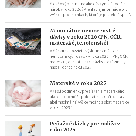
či daňový bonus - na aké dávky majú rodičia
nárok v roku 2026? Prehľad aj informácie o ich
výške a podmienkach, ktoré je potrebné splniť.
Maximálne nemocenské
dávky v roku 2026 (PN, OČR,
materské, tehotenské)
V článku sa dozviete výšku maximálnych
nemocenských dávok v roku 2026 – PN, OČR,
materskej a tehotenskej dávky aj aké zmeny
nastali oproti roku 2025.
Materské v roku 2025
Aké sú podmienky pre získanie materského,
ako dlho ho môže poberať matka či otec a v
akej maximálnej výške možno získať materské
v roku 2025?
Peňažné dávky pre rodiča v
roku 2025