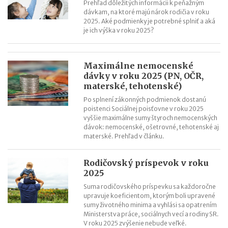
Prehľad dôležitých informácii k peňažným
dávkam, na ktoré majú nárok rodičia v roku
2025. Aké podmienky je potrebné splniť a aká
je ich výška v roku 2025?
Maximálne nemocenské
dávky v roku 2025 (PN, OČR,
materské, tehotenské)
Po splnení zákonných podmienok dostanú
poistenci Sociálnej poisťovne v roku 2025
vyššie maximálne sumy štyroch nemocenských
dávok: nemocenské, ošetrovné, tehotenské aj
materské. Prehľad v článku.
Rodičovský príspevok v roku
2025
Suma rodičovského príspevku sa každoročne
upravuje koeficientom, ktorým boli upravené
sumy životného minima a vyhlási sa opatrením
Ministerstva práce, sociálnych vecí a rodiny SR.
V roku 2025 zvýšenie nebude veľké.