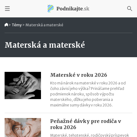
>
Témy
>
Materská a materské
Materská a materské
Materské v roku 2026
Kto má nárok na materské v roku 2026 a od
čoho závisí jeho výška? Prinášame prehľad
podmienok nároku, spôsob výpočtu
materského, dĺžku jeho poberania a
maximálne sumy dávky v roku 2026.
Peňažné dávky pre rodiča v
roku 2026
Materské, tehotenské, rodičovský príspevok