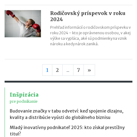
Rodičovský príspevok v roku
2024
Prehľad informácií o rodičovskom príspevku v
roku 2024 – kto je oprávnenou osobou, v akej
výške sa vypláca, aké sú podmienky na vznik
nároku a kedy nárok zaniká.
Nasledujúca stran
1
2
...
7
»
Inšpirácia
pre podnikanie
Budovanie značky v tabu odvetví: keď spojenie dizajnu,
kvality a distribúcie vyústi do globálneho biznisu
Mladý inovatívny podnikateľ 2025: kto získal prestížny
titul?