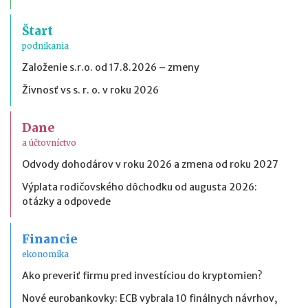
Štart
podnikania
Založenie s.r.o. od 17.8.2026 – zmeny
Živnosť vs s. r. o. v roku 2026
Dane
a účtovníctvo
Odvody dohodárov v roku 2026 a zmena od roku 2027
Výplata rodičovského dôchodku od augusta 2026:
otázky a odpovede
Financie
ekonomika
Ako preveriť firmu pred investíciou do kryptomien?
Nové eurobankovky: ECB vybrala 10 finálnych návrhov,