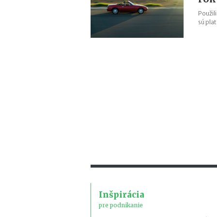
Použil
sú pla
Inšpirácia
pre podnikanie