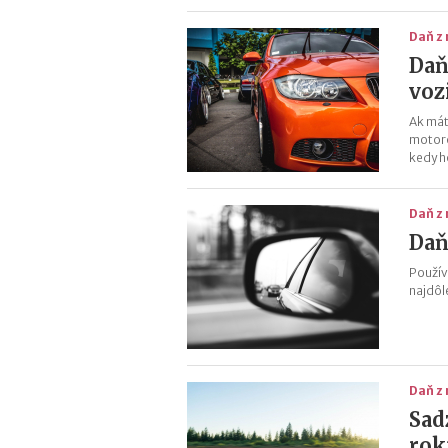
Daň z
Daň
voz
Ak mát
motoro
kedy h
Daň z
Daň
Použív
najdôl
Daň z
Sad
rok