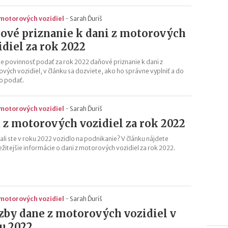
 motorových vozidiel
-
Sarah Ďuriš
ové priznanie k dani z motorových
idiel za rok 2022
e povinnosť podať za rok 2022 daňové priznanie k dani z
vých vozidiel, v článku sa dozviete, ako ho správne vyplniť a do
o podať.
 motorových vozidiel
-
Sarah Ďuriš
 z motorových vozidiel za rok 2022
ali ste v roku 2022 vozidlo na podnikanie? V článku nájdete
ežitejšie informácie o dani z motorových vozidiel za rok 2022.
 motorových vozidiel
-
Sarah Ďuriš
zby dane z motorových vozidiel v
u 2022