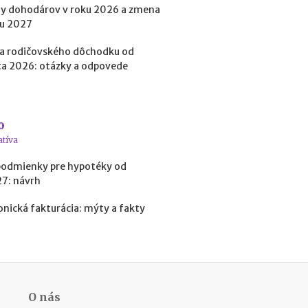
p
y dohodárov v roku 2026 a zmena
r
ku 2027
e
d
a rodičovského dôchodku od
i
a 2026: otázky a odpovede
n
v
e
s
o
t
í
atíva
c
podmienky pre hypotéky od
i
27: návrh
o
u
onická fakturácia: mýty a fakty
d
o
k
r
y
p
t
O nás
o