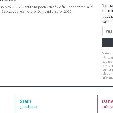
To na
i ste v roku 2022 vozidlo na podnikanie? V článku sa dozviete, aké
schr
tné sadzby dane z motorových vozidiel za rok 2022.
Najdôle
vaše p
Vaše os
týmto ú
zásada
kliknut
Súhlas
alebo k
inform
Štart
Dan
podnikania
a účtov