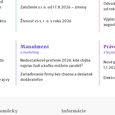
eď
Odvod
e
Založenie s.r.o. od 17.8.2026 – zmeny
od ro
Výplat
 kto
Živnosť vs s. r. o. v roku 2026
august
Manažment
Práv
a marketing
a legisl
 do
Nedostatkové profesie 2026: kde chýba
Nové 
najviac ľudí a koľko môžete zarobiť?
1.1.20
Zariaďovanie firmy bez chaosu a desiatok
Elektr
 aj vy
dodávateľov
Pomôcky
Informácie