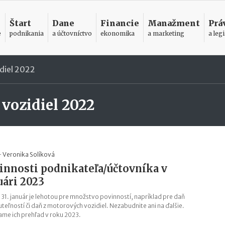
Štart
Dane
Financie
Manažment
Prá
e
podnikania
a účtovníctvo
ekonomika
a marketing
a legi
diel 2022
vozidiel 2022
-
Veronika Solíková
innosti podnikateľa/účtovníka v
uári 2023
 31. január je lehotou pre množstvo povinností, napríklad pre daň
uteľností či daň z motorových vozidiel. Nezabudnite ani na ďalšie.
ame ich prehľad v roku 2023.