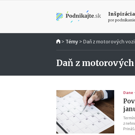
Inšpirácia
pre podnikani
>
Témy
>
Daň z motorových vozi
Daň z motorových 
Dane
Pov
jan
Termín
z nehn
Prináš