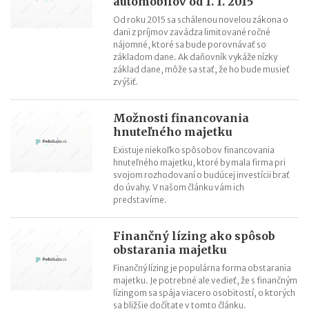
automobilov od 1. 1. 2015
Od roku 2015 sa schálenou novelou zákona o
dani z príjmov zavádza limitované ročné
nájomné, ktoré sa bude porovnávať so
základom dane. Ak daňovník vykáže nízky
základ dane, môže sa stať, že ho bude musieť
zvýšiť.
Možnosti financovania
hnuteľného majetku
Existuje niekoľko spôsobov financovania
hnuteľného majetku, ktoré by mala firma pri
svojom rozhodovaní o budúcej investícii brať
do úvahy. V našom článku vám ich
predstavíme.
Finančný lízing ako spôsob
obstarania majetku
Finančný lízing je populárna forma obstarania
majetku. Je potrebné ale vedieť, že s finančným
lízingom sa spája viacero osobitostí, o ktorých
sa bližšie dočítate v tomto článku.