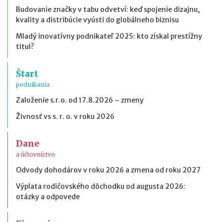
Budovanie značky v tabu odvetví: keď spojenie dizajnu,
kvality a distribúcie vyústi do globálneho biznisu
Mladý inovatívny podnikateľ 2025: kto získal prestížny
titul?
Štart
podnikania
Založenie s.r.o. od 17.8.2026 – zmeny
Živnosť vs s. r. o. v roku 2026
Dane
a účtovníctvo
Odvody dohodárov v roku 2026 a zmena od roku 2027
Výplata rodičovského dôchodku od augusta 2026:
otázky a odpovede