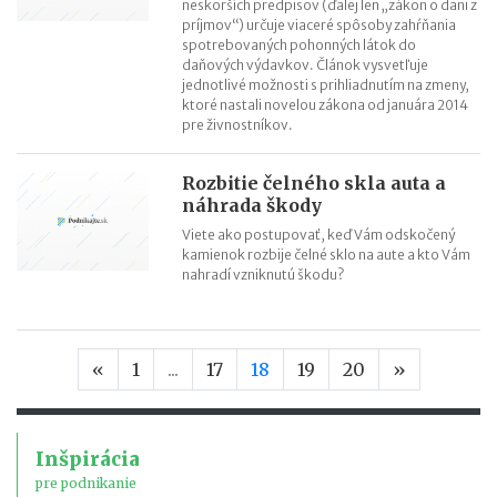
neskorších predpisov (ďalej len „zákon o dani z
príjmov“) určuje viaceré spôsoby zahŕňania
spotrebovaných pohonných látok do
daňových výdavkov. Článok vysvetľuje
jednotlivé možnosti s prihliadnutím na zmeny,
ktoré nastali novelou zákona od januára 2014
pre živnostníkov.
Rozbitie čelného skla auta a
náhrada škody
Viete ako postupovať, keď Vám odskočený
kamienok rozbije čelné sklo na aute a kto Vám
nahradí vzniknutú škodu?
Predchádzajúca strana
Nasledujú
«
1
...
17
18
19
20
»
Inšpirácia
pre podnikanie