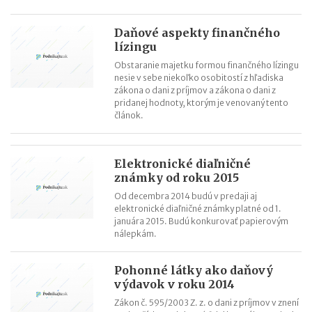
Daňové aspekty finančného
lízingu
Obstaranie majetku formou finančného lízingu
nesie v sebe niekoľko osobitostí z hľadiska
zákona o dani z príjmov a zákona o dani z
pridanej hodnoty, ktorým je venovaný tento
článok.
Elektronické diaľničné
známky od roku 2015
Od decembra 2014 budú v predaji aj
elektronické diaľničné známky platné od 1.
januára 2015. Budú konkurovať papierovým
nálepkám.
Pohonné látky ako daňový
výdavok v roku 2014
Zákon č. 595/2003 Z. z. o dani z príjmov v znení