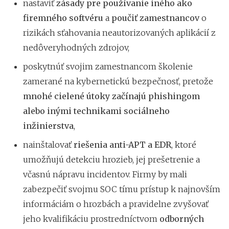
nastaviť
zásady pre používanie iného ako
firemného softvéru
a
poučiť zamestnancov
o
rizikách sťahovania neautorizovaných aplikácií z
nedôveryhodných zdrojov,
poskytnúť svojim zamestnancom školenie
zamerané na kybernetickú bezpečnosť, pretože
mnohé cielené útoky začínajú phishingom
alebo inými technikami sociálneho
inžinierstva
,
nainštalovať
riešenia anti-APT a EDR
, ktoré
umožňujú detekciu hrozieb, jej prešetrenie a
včasnú nápravu incidentov. Firmy by mali
zabezpečiť svojmu SOC tímu prístup k najnovším
informáciám o hrozbách a pravidelne zvyšovať
jeho kvalifikáciu prostredníctvom
odborných