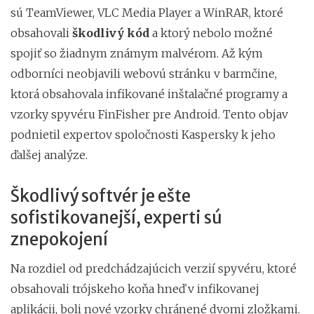
sú TeamViewer, VLC Media Player a WinRAR, ktoré
obsahovali
škodlivý kód
a ktorý nebolo možné
spojiť so žiadnym známym malvérom. Až kým
odborníci neobjavili webovú stránku v barmčine,
ktorá obsahovala infikované inštalačné programy a
vzorky spyvéru FinFisher pre Android. Tento objav
podnietil expertov spoločnosti Kaspersky k jeho
ďalšej analýze.
Škodlivý softvér je ešte
sofistikovanejší, experti sú
znepokojení
Na rozdiel od predchádzajúcich verzií spyvéru, ktoré
obsahovali trójskeho koňa hneď v infikovanej
aplikácii, boli nové vzorky chránené dvomi zložkami.