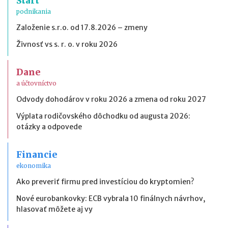
Štart
podnikania
Založenie s.r.o. od 17.8.2026 – zmeny
Živnosť vs s. r. o. v roku 2026
Dane
a účtovníctvo
Odvody dohodárov v roku 2026 a zmena od roku 2027
Výplata rodičovského dôchodku od augusta 2026:
otázky a odpovede
Financie
ekonomika
Ako preveriť firmu pred investíciou do kryptomien?
Nové eurobankovky: ECB vybrala 10 finálnych návrhov,
hlasovať môžete aj vy