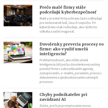
Kontroly influencerov a tvorcov digitálneho obsahu: finančná
Prečo malé firmy stále
správa sa zameria na ich príjmy
podceňujú kyberbezpečnosť
Zmeny v e-faktúre: štát ju opravuje ešte pred zavedením
Malé a stredné firmy ochranu často odkladajú
pre nedostatok ľudí, času či rozpočtu. Pri
VÚB mení podmienky firemných debetných a kreditných kariet
kyberútoku však rozhoduje, ako rýchlo ho
od 1.7.2026
odhalia a začnú reagovať.
Mýty o dôchodkovej prognóze a riešenie sporných situácií
Kedy vznikajú absolventom škôl povinnosti voči Sociálnej
Dovolenky preveria procesy vo
poisťovni?
firme: ako využiť umelú
inteligenciu?
Prehľad možností, ako môže umelá
inteligencia (AI) počas dovolenkovej sezóny
pomôcť firme s odovzdávaním agendy,
zastupovaním, e-mailmi, poradami, prácou s
dokumentmi a zjednodušovaním rutinných
procesov.
Chyby podnikateľov pri
zavádzaní AI
Zistite, prečo je promptovanie novou