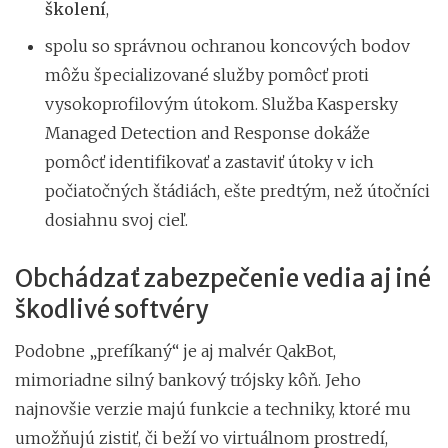
školení
,
spolu so správnou ochranou koncových bodov
môžu špecializované služby pomôcť proti
vysokoprofilovým útokom. Služba Kaspersky
Managed Detection and Response dokáže
pomôcť identifikovať a zastaviť útoky v ich
počiatočných štádiách, ešte predtým, než útočníci
dosiahnu svoj cieľ.
Obchádzať zabezpečenie vedia aj iné
škodlivé softvéry
Podobne „prefíkaný“ je aj malvér QakBot,
mimoriadne silný bankový trójsky kôň. Jeho
najnovšie verzie majú funkcie a techniky, ktoré mu
umožňujú zistiť, či beží vo virtuálnom prostredí,