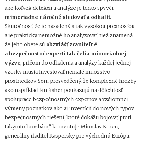
akejkoľvek detekcii a analýze je tento spyvér
mimoriadne náročné sledovať a odhaliť
.
Skutočnosť, že je nasadený s tak vysokou presnosťou
a je prakticky nemožné ho analyzovať, tiež znamená,
že jeho obete sú
obzvlášť zraniteľné
a bezpečnostní experti tak čelia mimoriadnej
výzve
, pričom do odhalenia a analýzy každej jednej
vzorky musia investovať nemalé množstvo
prostriedkov. Som presvedčený, že komplexné hrozby
ako napríklad FinFisher poukazujú na dôležitosť
spolupráce bezpečnostných expertov a vzájomnej
výmeny poznatkov, ako aj investícií do nových typov
bezpečnostných riešení, ktoré dokážu bojovať proti
takýmto hrozbám,“ komentuje Miroslav Kořen,
generálny riaditeľ Kaspersky pre východnú Európu.