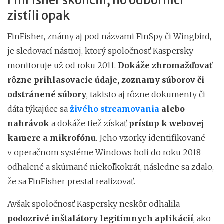
FinFisher skončili, no odborníci
zistili opak
FinFisher, známy aj pod názvami FinSpy či Wingbird,
je sledovací nástroj, ktorý spoločnosť Kaspersky
monitoruje už od roku 2011.
Dokáže zhromažďovať
rôzne prihlasovacie údaje, zoznamy súborov či
odstránené súbory
, takisto aj rôzne dokumenty či
dáta týkajúce sa
živého streamovania
alebo
nahrávok
a dokáže tiež získať
prístup k webovej
kamere a mikrofónu
. Jeho vzorky identifikované
v operačnom systéme Windows boli do roku 2018
odhalené a skúmané niekoľkokrát, následne sa zdalo,
že sa FinFisher prestal realizovať.
Avšak spoločnosť Kaspersky neskôr odhalila
podozrivé inštalátory legitímnych aplikácií
, ako