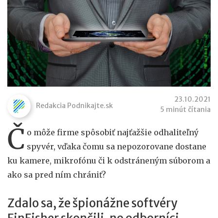
23.10.2021
Redakcia Podnikajte.sk
5 minút čítania
Č
o môže firme spôsobiť najťažšie odhaliteľný
spyvér, vďaka čomu sa nepozorovane dostane
ku kamere, mikrofónu či k odstráneným súborom a
ako sa pred ním chrániť?
Zdalo sa, že špionážne softvéry