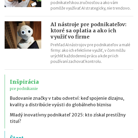
podnikateľskou zručnosťou a ako vám
pomôže využívať AI strategicky, nie trendovo.
AI nástroje pre podnikateľov:
ktoré sa oplatia a ako ich
využiť vo firme
Prehľad AI nástrojov pre podnikateľov a malé
firmy: ako ich efektívne využiť, v čom môžu
urýchliť každodennú prácu a kde pri ich
používaní zachovať kontrolu.
Inšpirácia
pre podnikanie
Budovanie značky v tabu odvetví: keď spojenie dizajnu,
kvality a distribúcie vyústi do globálneho biznisu
Mladý inovatívny podnikateľ 2025: kto získal prestížny
titul?