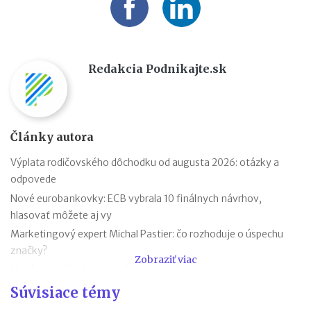
Redakcia Podnikajte.sk
Články autora
Výplata rodičovského dôchodku od augusta 2026: otázky a
odpovede
Nové eurobankovky: ECB vybrala 10 finálnych návrhov,
hlasovať môžete aj vy
Marketingový expert Michal Pastier: čo rozhoduje o úspechu
značky?
Zobraziť viac
Nová metodika k rovnakému odmeňovaniu: ako postupovať pri
hodnotení pracovných miest
Súvisiace témy
Kontroly odpočtu DPH pri autách na podnikanie