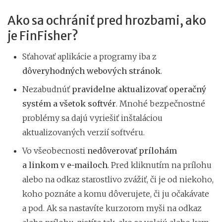
Ako sa ochrániť pred hrozbami, ako
je FinFisher?
Sťahovať aplikácie a programy iba z
dôveryhodných webových stránok
.
Nezabudnúť
pravidelne aktualizovať operačný
systém a všetok softvér
. Mnohé bezpečnostné
problémy sa dajú vyriešiť inštaláciou
aktualizovaných verzií softvéru.
Vo všeobecnosti
nedôverovať prílohám
a linkom v e-mailoch
. Pred kliknutím na prílohu
alebo na odkaz starostlivo zvážiť, či je od niekoho,
koho poznáte a komu dôverujete, či ju očakávate
a pod. Ak sa nastavíte kurzorom myši na odkaz