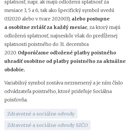
splatnosť, napr. ak majú odloženú splatnosť za
mesiace 3, 5 a 6, tak ako špecifický symbol uvedú
032020 alebo v tvare 202003),
alebo postupne
a osobitne zvlášť za každý mesiac
, za ktorý majú
odloženú splatnosť, najneskôr však do predĺženej
splatnosti poistného do 31. decembra
2020.
Odporúčame odložené platby poistného
uhradiť osobitne od platby poistného za aktuálne
obdobie.
Variabilný symbol zostáva nezmenený a je ním číslo
odvádzateľa poistného, ktoré prideľuje Sociálna
poisťovňa.
Zdravotné a sociálne odvody
Zdravotné a sociálne odvody SZČO