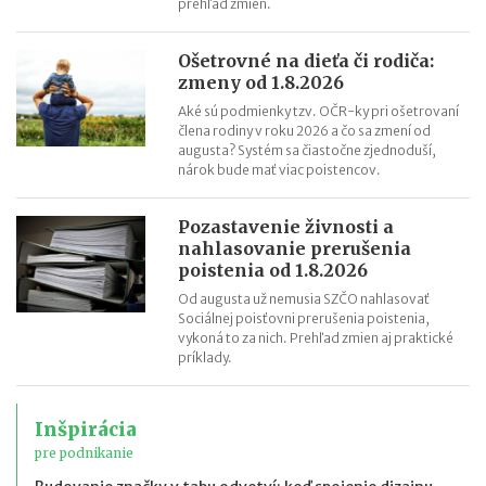
prehľad zmien.
Ošetrovné na dieťa či rodiča:
zmeny od 1.8.2026
Aké sú podmienky tzv. OČR-ky pri ošetrovaní
člena rodiny v roku 2026 a čo sa zmení od
augusta? Systém sa čiastočne zjednoduší,
nárok bude mať viac poistencov.
Pozastavenie živnosti a
nahlasovanie prerušenia
poistenia od 1.8.2026
Od augusta už nemusia SZČO nahlasovať
Sociálnej poisťovni prerušenia poistenia,
vykoná to za nich. Prehľad zmien aj praktické
príklady.
Inšpirácia
pre podnikanie