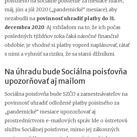
poistného na sociálne poistenie za mesiace marec,
máj, jún a júl 2020 („pandemické“ mesiace), aby
nezabudli na
povinnosť uhradiť platby do 31.
decembra 2020
. Aj vzhľadom na to, že ich počas
posledných týždňov roka čaká náročné finančné
obdobie, je vhodné si platby vopred naplánovať, rátať
s nimi a vyhnúť sa riziku, že sa stanú dlžníkmi.
Na úhradu bude Sociálna poisťovňa
upozorňovať aj mailom
Sociálna poisťovňa bude SZČO a zamestnávateľov na
povinnosť uhradiť odložené platby poistného za
„pandemické“ mesiace upozorňovať aj
prostredníctvom e-mailových správ. Ide o ústretovú
službu Sociálnej poisťovne, mimo jej zákonných