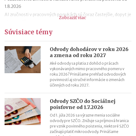
1.8.2026
AI zručnosti v pracovných ponukách sú čoraz častejšie, dopyt je
Zobraziť viac
aj mimo IT
Návrat z dovolenky mimo EÚ: čo si možno priniesť bez platenia
Súvisiace témy
daní a cla
Nové pravidlá EÚ v leteckej doprave: zlepšenie práv pre
Odvody dohodárov v roku 2026
cestujúcich
a zmena od roku 2027
Riziká lacného „značkového“ tovaru: strata peňazí aj ohrozenie
Aké odvody sa platia z dohôd o prácach
zdravia
vykonávaných mimo pracovného pomeru v
roku 2026? Prinášame prehľad odvodových
Nové pravidlá kontroly PZP od 1.8.2026
povinností aj stručné informácie o zmenách
Nárok na daňový bonus či platenie poistného: pravidlá a
účinných od roku 2027.
termíny po skončení školského roka
OČR cez letné prázdniny a zmena tlačiva v roku 2026
Odvody SZČO do Sociálnej
poisťovne od 1.7.2026
Od 1. júla 2026 sa výrazne menia sociálne
odvody pre SZČO. Znižuje sa príjmová hranica
pre vznik povinného poistenia, niektoré SZČO
začínajú platiť mikroodvody. Prinášame