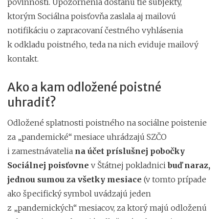
povinností. Upozornenia dostanú tie subjekty,
ktorým Sociálna poisťovňa zaslala aj mailovú
notifikáciu o zapracovaní čestného vyhlásenia
k odkladu poistného, teda na nich eviduje mailový
kontakt.
Ako a kam odložené poistné
uhradiť?
Odložené splatnosti poistného na sociálne poistenie
za „pandemické“ mesiace uhrádzajú SZČO
i zamestnávatelia
na účet príslušnej pobočky
Sociálnej poisťovne
v Štátnej pokladnici
buď naraz,
jednou sumou za všetky mesiace
(v tomto prípade
ako špecifický symbol uvádzajú jeden
z „pandemických“ mesiacov, za ktorý majú odloženú