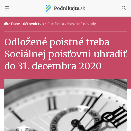
>
Dane a účtovníctvo
>
Sociálne a zdravotné odvody
Odložené poistné treba
Sociálnej poisťovni uhradiť
do 31. decembra 2020