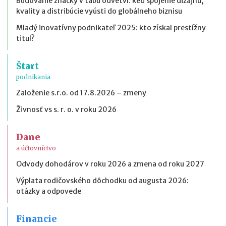
Budovanie značky v tabu odvetví: keď spojenie dizajnu,
kvality a distribúcie vyústi do globálneho biznisu
Mladý inovatívny podnikateľ 2025: kto získal prestížny
titul?
Štart
podnikania
Založenie s.r.o. od 17.8.2026 – zmeny
Živnosť vs s. r. o. v roku 2026
Dane
a účtovníctvo
Odvody dohodárov v roku 2026 a zmena od roku 2027
Výplata rodičovského dôchodku od augusta 2026:
otázky a odpovede
Financie