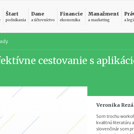
Štart
Dane
Financie
Manažment
Prá
e
podnikania
a účtovníctvo
ekonomika
a marketing
a legi
pady
fektívne cestovanie s aplikác
Veronika Rez
Som trochu workoho
kvalitnú literatúr
slovenčinár som pr