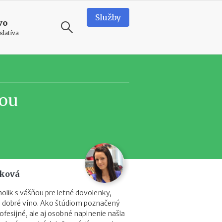
Služby
vo
slatíva
ODPORÚČAME
N
iou
o
v
é
p
o
d
m
i
áková
e
n
lik s vášňou pre letné dovolenky,
k
u a dobré víno. Ako štúdiom poznačený
y
ofesijné, ale aj osobné naplnenie našla
p