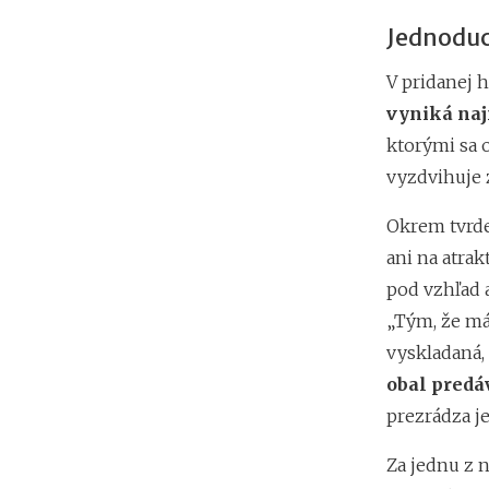
Jednoduc
V pridanej h
vyniká naj
ktorými sa 
vyzdvihuje 
Okrem tvrde
ani na atrak
pod vzhľad a
„Tým, že má
vyskladaná, 
obal predáv
prezrádza 
Za jednu z 