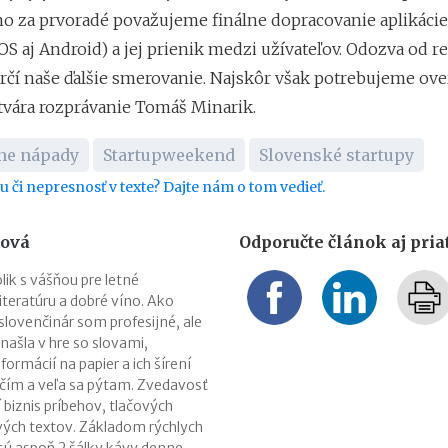
 no za prvoradé považujeme finálne dopracovanie aplikácie
OS aj Android) a jej prienik medzi užívateľov. Odozva od r
rčí naše ďalšie smerovanie. Najskôr však potrebujeme over
atvára rozprávanie Tomáš Minarik.
vne nápady
Startupweekend
Slovenské startupy
bu či nepresnosť v texte? Dajte nám o tom vedieť.
ková
Odporučte článok aj pri
ik s vášňou pre letné
iteratúru a dobré víno. Ako
lovenčinár som profesijné, ale
našla v hre so slovami,
ormácií na papier a ich šírení
 učím a veľa sa pýtam. Zvedavosť
 biznis príbehov, tlačových
vých textov. Základom rýchlych