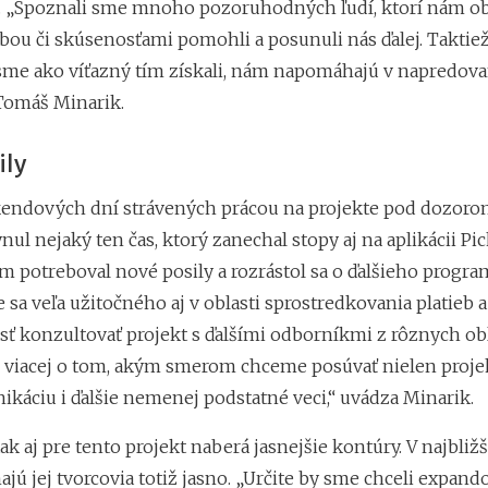
 „Spoznali sme mnoho pozoruhodných ľudí, ktorí nám o
bou či skúsenosťami pomohli a posunuli nás ďalej. Takti
 sme ako víťazný tím získali, nám napomáhajú v napredovan
Tomáš Minarik.
ily
kendových dní strávených prácou na projekte pod dozor
nul nejaký ten čas, ktorý zanechal stopy aj na aplikácii Pic
m potreboval nové posily a rozrástol sa o ďalšieho progra
 sa veľa užitočného aj v oblasti sprostredkovania platieb a
ť konzultovať projekt s ďalšími odborníkmi z rôznych obl
viacej o tom, akým smerom chceme posúvať nielen proje
ikáciu i ďalšie nemenej podstatné veci,“ uvádza Minarik.
k aj pre tento projekt naberá jasnejšie kontúry. V najbli
jú jej tvorcovia totiž jasno. „Určite by sme chceli expand