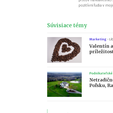
prstov na klávesnici
pozitívni ľudia v moj
Súvisiace témy
Marketing
-
Li
Valentín 
príležitos
Podnikateľské
Netradičn
Poľsku, R