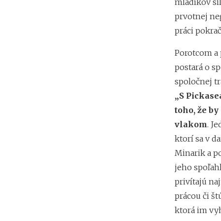
mladíkov sil
prvotnej ne
práci pokračo
Porotcom a p
postará o s
spoločnej t
„S Pickase
toho, že by
vlakom
. J
ktorí sa v d
Minarik a p
jeho spoľahl
privítajú na
prácou či š
ktorá im vy