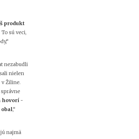
m
i
e
š produkt
n
?
. To sú veci,
dy,“
Z
a
r
at nezabudli
i
sali nielen
a
ď
v Žiline.
o
 správne
v
 hovorí -
a
n
 obal
,“
i
e
f
i
ujú najmä
r