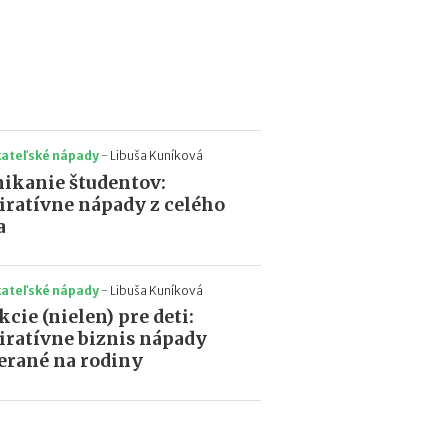
kateľské nápady
-
Libuša Kuníková
ikanie študentov:
iratívne nápady z celého
a
kateľské nápady
-
Libuša Kuníková
kcie (nielen) pre deti:
iratívne biznis nápady
rané na rodiny