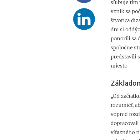
sľubuje tím 
vznik sa po
štvorica diz
dni si oddýc
ponorili sa 
spoločne st
predstavili 
miesto.
Základom
„Od začiatk
rozumieť, a
vopred rozde
dopracovali
víťazného t