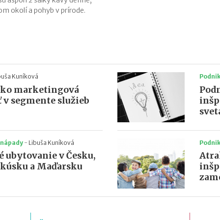
 sú aspoň 2 šálky kávy denne,
om okolí a pohyb v prírode.
buša Kuníková
Podni
ako marketingová
Podn
ť v segmente služieb
inšp
svet
 nápady
-
Libuša Kuníková
Podni
é ubytovanie v Česku,
Atra
akúsku a Maďarsku
inšp
zame