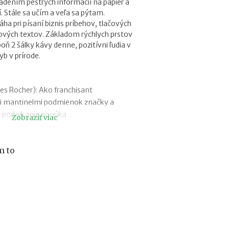
ladením pestrých informácií na papier a
r
í. Stále sa učím a veľa sa pýtam.
e
a pri písaní biznis príbehov, tlačových
h
ových textov. Základom rýchlych prstov
y
poň 2 šálky kávy denne, pozitívni ľudia v
p
b v prírode.
o
t
é
k
s Rocher): Ako franchisant
y
i mantinelmi podmienok značky a
o
m podnikanie ponúka
Zobraziť viac
d
1
 (BEPON): Najväčším nepriateľom
.
ch slovensko-podnikateľské okaté
1
m to
kov
.
ctFit): Snažíme sa myslieť dopredu, aby u
2
0
 všetko, čo hľadajú
2
: Ak je niekto individualista, nech ide
7
odnikania bez zastrešenia silnou
:
je pre tímových hráčov
n