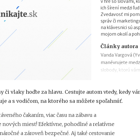
v hre so slovami, k
ich šírení medzi ľud
Zvedavosť mi pomáh
správ či marketing
na klávesnici sú as
mojom okolí a pohy
Články autora
Vanda Vargová (Yve
manévrujete medz
slobody, ktorú vá
Stanislav Cintavý
franchisantov sú i
y či vlaky hoďte za hlavu. Cestujte autom vtedy, kedy vá
očakávania 90. ro
je a s vodičom, na ktorého sa môžete spoľahnúť.
Filip Bachratý (Efe
nás zákazníci našli
tráveného čakaním, viac času na zábavu a
Iveta Živicová (ERA)
 nových miest! Efektívne, pohodlné a relatívne
cestou vlastného p
náročné a zároveň bezpečné. Aj také cestovanie
značkou. Franšíza 