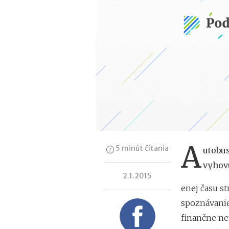
A
5 minút čítania
utobus
vyhovu
2.1.2015
enej času s
spoznávanie
finančne ne