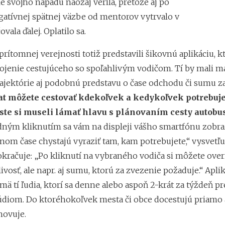
e svojho nápadu naozaj verila, pretože aj po
gatívnej spätnej väzbe od mentorov vytrvalo v
vala ďalej. Oplatilo sa.
rítomnej verejnosti totiž predstavili šikovnú aplikáciu, kt
pojenie cestujúceho so spoľahlivým vodičom. Tí by mali 
rajektórie aj podobnú predstavu o čase odchodu či sumu za
at môžete cestovať kdekoľvek a kedykoľvek potrebuje
 ste si museli lámať hlavu s plánovaním cesty autobu
edným kliknutím sa vám na displeji vášho smartfónu zobraz
anom čase chystajú vyraziť tam, kam potrebujete,“ vysvetľ
okračuje: „Po kliknutí na vybraného vodiča si môžete over
ivosť, ale napr. aj sumu, ktorú za zvezenie požaduje.“ Apli
jmä tí ľudia, ktorí sa denne alebo aspoň 2-krát za týždeň p
túdiom. Do ktoréhokoľvek mesta či obce docestujú priamo 
hovuje.