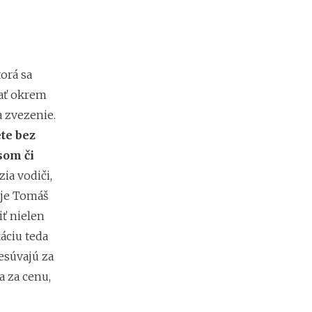
p
r
e
d
i
n
orá sa
v
mať okrem
e
s
 zvezenie.
t
te bez
í
som či
c
i
ia vodiči,
o
uje Tomáš
u
d
iť nielen
o
káciu teda
k
r
resúvajú za
y
a za cenu,
p
t
o