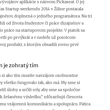
Ľubica Mačugová (C
vývojárov aplikácie s názvom Pickaseat. O jej
neúspechu, každé p
čas Startup weekendu 2014 v Žiline postarala
Najdôležitejšia je c
ajnérov, doplnená o jedného programátora. Na tri
Roman Fridrich (Co
hli od života študentov či práce dizajnérov a
hodný franchisingu,
do práce na startupovom projekte. V piatok sa
Mohla si vybrať me
retli po prvýkrát a v nedeľu už porotcom
strojom. Zvolila d
Just Love
svoj produkt, s ktorým obsadili rovno prvé
Pavel Čmelík (Haml
netušil, že tento 
na svete
 je zohratý tím
Už po 5 mesiacoch 
monitorovali kont
u si ako tím musíte navzájom osobnostne
Lekári jej dávali t
by všetko fungovalo tak, ako má. My sme si
liečbe vytvorila s
lil úlohy a určili roly, aby sme sa spoločne
 k želanému výsledku,“ zdôrazňujú členovia
ímu vzájomnú komunikáciu a spoluprácu. Pätica