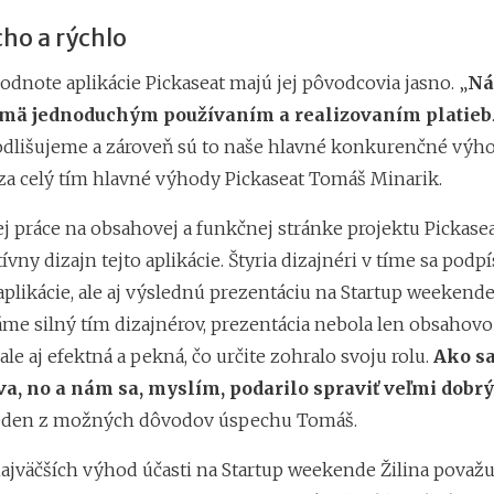
ho a rýchlo
odnote aplikácie Pickaseat majú jej pôvodcovia jasno. „
Ná
mä jednoduchým používaním a realizovaním platieb
odlišujeme a zároveň sú to naše hlavné konkurenčné výho
za celý tím hlavné výhody Pickaseat Tomáš Minarik.
j práce na obsahovej a funkčnej stránke projektu Pickase
tívny dizajn tejto aplikácie. Štyria dizajnéri v tíme sa podpí
plikácie, ale aj výslednú prezentáciu na Startup weekende 
me silný tím dizajnérov, prezentácia nebola len obsahovo
ale aj efektná a pekná, čo určite zohralo svoju rolu.
Ako sa
a, no a nám sa, myslím, podarilo spraviť veľmi dobrý
jeden z možných dôvodov úspechu Tomáš.
najväčších výhod účasti na Startup weekende Žilina považ