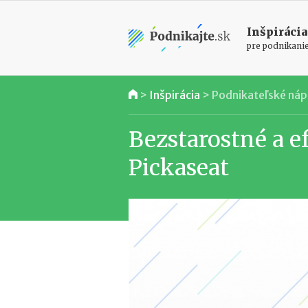
Inšpirácia
pre podnikani
>
Inšpirácia
>
Podnikateľské ná
Bezstarostné a e
Pickaseat