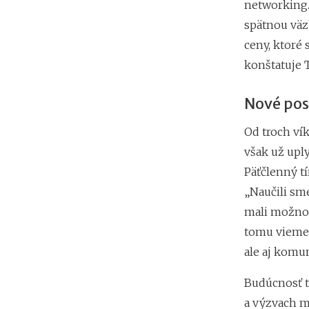
networking.
spätnou väz
ceny, ktoré
konštatuje 
Nové pos
Od troch ví
však už uply
Päťčlenný tí
„Naučili sme
mali možnos
tomu vieme 
ale aj komun
Budúcnosť ta
a výzvach ma