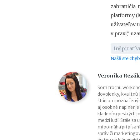
zahraničia,
platformy (i
užívateľov u
v praxi,“ uz
Inšpiratí
Našli ste chy
Veronika Rezá
Som trochu workohol
dovolenky, kvalitnú l
štúdiom poznačený s
aj osobné naplnenie 
kladením pestrých inf
medzi ľudí. Stále sa
mi pomáha pri písaní
správ či marketingo