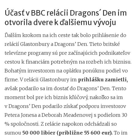
Účasť v BBC relácii Dragons´ Den im
otvorila dvere k ďalšiemu vývoju
Ďalším krokom na ich ceste tak bolo prihlásenie do
relácií Glastonbury a Dragons’ Den. Tieto britské
televízne programy sú pre začínajúcich podnikateľov
cestou k financiám potrebným na rozbeh ich biznisu.
Bohatým investorom na oplátku ponúknu podiel vo
firme. V relácii Glastonbury im
prihlášku zamietli,
avšak podarilo sa im dostať do Dragons’ Den. Tento
moment bol pre ich biznis kľúčový, nakoľko sa im
v Dragons’ Den podarilo získať podporu investorov
Petera Jonesa a Deborah Meadenovej s podielom 30
% spoločnosti. Z relácie napokon odchádzali so
sumou
50 000 libier (približne 55 600 eur).
To im