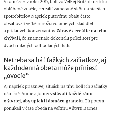
V tom čase, v roku 2013, boli vo Veľkej Británii na trhu
obľúbené značky cereálií zamerané skôr na starších
spotrebiteľov. Napriek pútavému obalu často
obsahovali veľké množstvo umelých sladidiel
a pridaných konzervantov.
Zdravé cereálie na trhu
chýbali,
čo znamenalo dokonalú príležitosť pre
dvoch mladých odhodlaných ľudí.
Netreba sa báť ťažkých začiatkov, aj
každodenná obeta môže priniesť
„ovocie“
Aj napriek priaznivej situácii na trhu boli ich začiatky
náročné. Annie a Jonny
vstávali každé ráno
o štvrtej, aby upiekli domácu granolu.
Tú potom
ponúkali v čase obeda na veľtrhu v štvrti Barnes