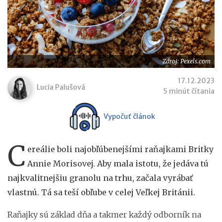
Zdroj: Pexels.com
17.12.2023
Lucia Palušová
5 minút čítania
Vypočuť článok
C
ereálie boli najobľúbenejšími raňajkami Britky
Annie Morisovej. Aby mala istotu, že jedáva tú
najkvalitnejšiu granolu na trhu, začala vyrábať
vlastnú. Tá sa teší obľube v celej Veľkej Británii.
Raňajky sú základ dňa a takmer každý odborník na