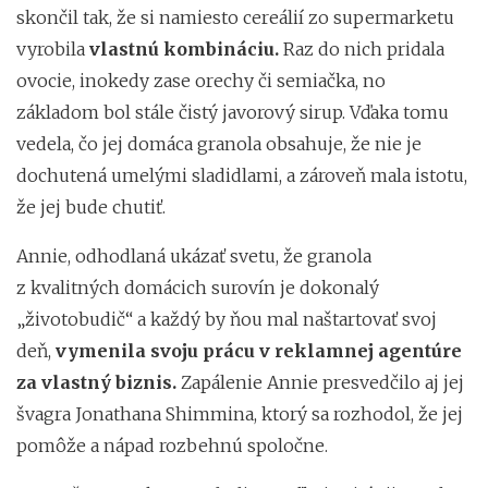
skončil tak, že si namiesto cereálií zo supermarketu
vyrobila
vlastnú kombináciu.
Raz do nich pridala
ovocie, inokedy zase orechy či semiačka, no
základom bol stále čistý javorový sirup. Vďaka tomu
vedela, čo jej domáca granola obsahuje, že nie je
dochutená umelými sladidlami, a zároveň mala istotu,
že jej bude chutiť.
Annie, odhodlaná ukázať svetu, že granola
z kvalitných domácich surovín je dokonalý
„životobudič“ a každý by ňou mal naštartovať svoj
deň,
vymenila svoju prácu v reklamnej agentúre
za vlastný biznis.
Zapálenie Annie presvedčilo aj jej
švagra Jonathana Shimmina, ktorý sa rozhodol, že jej
pomôže a nápad rozbehnú spoločne.