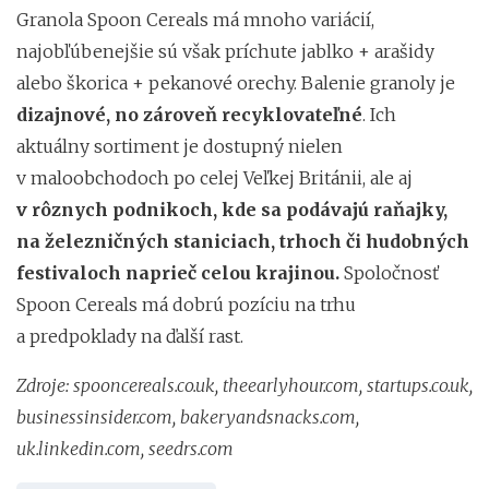
Granola Spoon Cereals má mnoho variácií,
najobľúbenejšie sú však príchute jablko + arašidy
alebo škorica + pekanové orechy. Balenie granoly je
dizajnové, no zároveň recyklovateľné
. Ich
aktuálny sortiment je dostupný nielen
v maloobchodoch po celej Veľkej Británii, ale aj
v rôznych podnikoch, kde sa podávajú raňajky,
na železničných staniciach, trhoch či hudobných
festivaloch naprieč celou krajinou.
Spoločnosť
Spoon Cereals má dobrú pozíciu na trhu
a predpoklady na ďalší rast.
Zdroje: spooncereals.co.uk, theearlyhour.com, startups.co.uk,
businessinsider.com, bakeryandsnacks.com,
uk.linkedin.com, seedrs.com