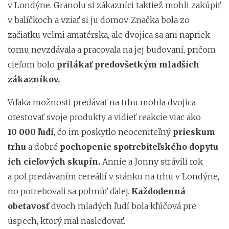
v Londýne. Granolu si zákazníci taktiež mohli zakúpiť
v balíčkoch a vziať si ju domov. Značka bola zo
začiatku veľmi amatérska, ale dvojica sa ani napriek
tomu nevzdávala a pracovala na jej budovaní, pričom
cieľom bolo
prilákať predovšetkým mladších
zákazníkov.
Vďaka možnosti predávať na trhu mohla dvojica
otestovať svoje produkty a vidieť reakcie viac ako
10 000 ľudí
, čo im poskytlo neoceniteľný
prieskum
trhu
a dobré
pochopenie spotrebiteľského dopytu
ich cieľových skupín.
Annie a Jonny strávili rok
a pol predávaním cereálií v stánku na trhu v Londýne,
no potrebovali sa pohnúť ďalej.
Každodenná
obetavosť
dvoch mladých ľudí bola kľúčová pre
úspech, ktorý mal nasledovať.