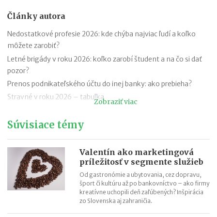
Články autora
Nedostatkové profesie 2026: kde chýba najviac ľudí a koľko
môžete zarobiť?
Letné brigády v roku 2026: koľko zarobí študent a na čo si dať
pozor?
Prenos podnikateľského účtu do inej banky: ako prebieha?
Stravné v roku 2026 – tabuľka
Zobraziť viac
Minimálna mzda v roku 2026 - tabuľka
Súvisiace témy
Kam zaplatiť daň z príjmov za rok 2025 (v roku 2026)?
Unloc rieši problém s kľúčmi a zlepšuje mobilitu aj logistiku v
Nórsku
Valentín ako marketingová
príležitosť v segmente služieb
Parížsky startup Heuritech dokáže vďaka umelej inteligencii
predpovedať módne trendy
Od gastronómie a ubytovania, cez dopravu,
šport či kultúru až po bankovníctvo – ako firmy
Unikátne chladničky pre firmy ponúkajú zamestnancom
kreatívne uchopili deň zaľúbených? Inšpirácia
lacnejšiu a kvalitnejšiu alternatívu stravovania
zo Slovenska aj zahraničia.
Plyšová hračka povie deťom rozprávku na dobrú noc namiesto