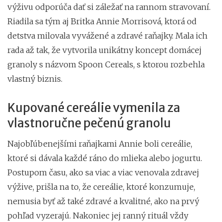
výživu odporúča dať si záležať na rannom stravovaní.
Riadila sa tým aj Britka Annie Morrisová, ktorá od
detstva milovala vyvážené a zdravé raňajky. Mala ich
rada až tak, že vytvorila unikátny koncept domácej
granoly s názvom Spoon Cereals, s ktorou rozbehla
vlastný biznis.
Kupované cereálie vymenila za
vlastnoručne pečenú granolu
Najobľúbenejšími raňajkami Annie boli cereálie,
ktoré si dávala každé ráno do mlieka alebo jogurtu.
Postupom času, ako sa viac a viac venovala zdravej
výžive, prišla na to, že cereálie, ktoré konzumuje,
nemusia byť až také zdravé a kvalitné, ako na prvý
pohľad vyzerajú. Nakoniec jej ranný rituál vždy