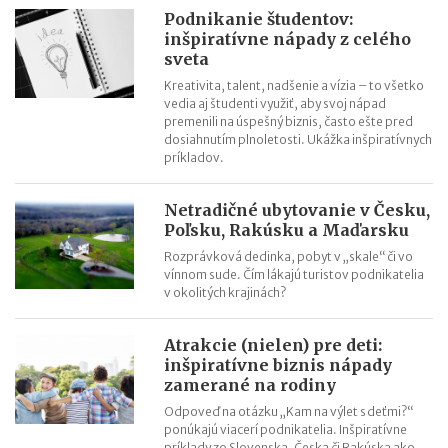
rodiča
Podnikanie študentov:
inšpiratívne nápady z celého
sveta
Kreativita, talent, nadšenie a vízia – to všetko
vedia aj študenti využiť, aby svoj nápad
premenili na úspešný biznis, často ešte pred
dosiahnutím plnoletosti. Ukážka inšpiratívnych
príkladov.
Netradičné ubytovanie v Česku,
Poľsku, Rakúsku a Maďarsku
Rozprávková dedinka, pobyt v „skale“ či vo
vínnom sude. Čím lákajú turistov podnikatelia
v okolitých krajinách?
Atrakcie (nielen) pre deti:
inšpiratívne biznis nápady
zamerané na rodiny
Odpoveď na otázku „Kam na výlet s deťmi?“
ponúkajú viacerí podnikatelia. Inšpiratívne
príklady zo Slovenska, Česka či Rakúska ako