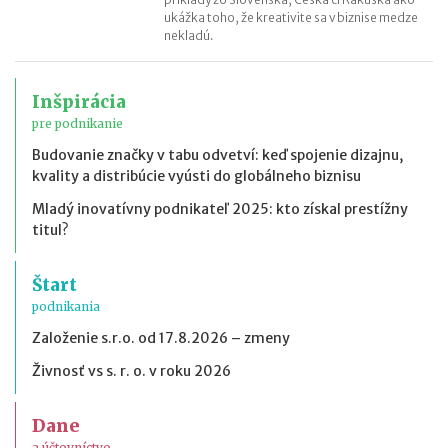
ukážka toho, že kreativite sa v biznise medze
nekladú.
Inšpirácia
pre podnikanie
Budovanie značky v tabu odvetví: keď spojenie dizajnu,
kvality a distribúcie vyústi do globálneho biznisu
Mladý inovatívny podnikateľ 2025: kto získal prestížny
titul?
Štart
podnikania
Založenie s.r.o. od 17.8.2026 – zmeny
Živnosť vs s. r. o. v roku 2026
Dane
a účtovníctvo