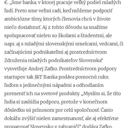
€. „Sme banka, v ktorej pracuje veľký podiel mladých
ľudí. Preto sme veľmi radi, keď môžeme podporiť
ambiciózne tímy, ktorých členovia chcú v živote
niečo dosiahnuť. Aj z tohto dôvodu sa snažíme
spolupracovať nielen so školami a študentmi, ale
napr. aj s mladými slovenskými umelcami, vedcami, či
začínajúcimi podnikateľmi aj prostredníctvom
Združenia mladých podnikateľov Slovenska“
vysvetľuje Andrej Zaťko. Prostredníctvom podpory
startupov tak J&T Banka podáva pomocnú ruku
ľuďom s jedinečnými nápadmi a odhodlaním
premeniť ich na svetové produkty. „Myslím si, že títo
ľudia si zaslúžia podporu, pretože v konečnom
dôsledku sú prínosom pre celú spoločnosť. Často
dokážu zvýšiť nielen zamestnanosť, ale aj efektívne
propagovať Slovensko v zahraničí,“ dodáva Zaťko.