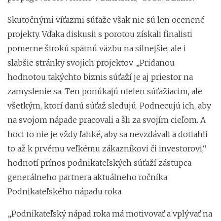
Skutočnými víťazmi súťaže však nie sú len ocenené
projekty. Vďaka diskusii s porotou získali finalisti
pomerne širokú spätnú väzbu na silnejšie, ale i
slabšie stránky svojich projektov. „Pridanou
hodnotou takýchto biznis súťaží je aj priestor na
zamyslenie sa. Ten ponúkajú nielen súťažiacim, ale
všetkým, ktorí danú súťaž sledujú. Podnecujú ich, aby
na svojom nápade pracovali a šli za svojím cieľom. A
hoci to nie je vždy ľahké, aby sa nevzdávali a dotiahli
to až k prvému veľkému zákazníkovi či investorovi,“
hodnotí prínos podnikateľských súťaží zástupca
generálneho partnera aktuálneho ročníka
Podnikateľského nápadu roka.
„Podnikateľský nápad roka má motivovať a vplývať na