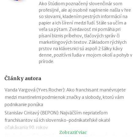
Ako štúdiom poznačený slovenčinár som
profesijné, ale aj osobné naplnenie našla v hre
so slovami, kladením pestrých informácií na
papier a ich šírení medzi ľudí. Stále sa učím a
veľa sa pýtam. Zvedavosť mi pomáha pri
písaní biznis príbehov, tlačových správ či
marketingových textov. Základom rýchlych
prstov na klávesnici sú aspoň 2 šálky kávy
denne, pozitívni ľudia v mojom okolí a pohyb v
prírode.
Články autora
Vanda Vargová (Yves Rocher): Ako franchisant manévrujete
medzi mantinelmi podmienok značky a slobody, ktorú vám
podnikanie ponúka
Stanislav Cintavý (BEPON): Najväčším nepriateľom
franchisantov sú ich slovensko-podnikateľské okaté
očakávania 90. rokov
Zobraziť viac
Filip Bachratý (EfectFit): Snažíme sa myslieť dopredu, aby u nás