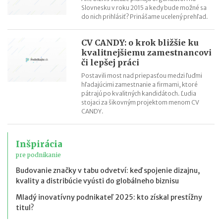
vytvorila slovenskú značku Oxywater
Slovnesku v roku 2015 a kedy bude možné sa
do nich prihlásiť? Prinášame ucelený prehľad.
CV CANDY: o krok bližšie ku
kvalitnejšiemu zamestnancovi
či lepšej práci
Postavili most nad priepasťou medzi ľuďmi
hľadajúcimi zamestnanie a firmami, ktoré
pátrajú po kvalitných kandidátoch. Ľudia
stojaci za šikovným projektom menom CV
CANDY.
Inšpirácia
pre podnikanie
Budovanie značky v tabu odvetví: keď spojenie dizajnu,
kvality a distribúcie vyústi do globálneho biznisu
Mladý inovatívny podnikateľ 2025: kto získal prestížny
titul?