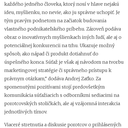
každého jedného človeka, ktorý nosí v hlave nejakú
ideu, myšlienku, no nevie, ako ju správne uchopiť. Je
tým pravým podnetom na začiatok budovania
vlastného podnikateľského príbehu. Zároveň podáva
obraz o inovatívnych myšlienkach iných ľudí, ale aj o
potenciálnej konkurencii na trhu. Ukazuje možný
spôsob, ako nápad či produkt dotiahnuť do
úspešného konca. Súťaž je však aj návodom na tvorbu
marketingovej stratégie či správneho prístupu k
právnym otázkam,“ dodáva Andrej Zaťko. Za
spomenutými pozitívami stojí predovšetkým
komunikácia súťažiacich s odborníkmi sediacimi na
porotcovských stoličkách, ale aj vzájomná interakcia
jednotlivých tímov.
Viaceré stretnutia a diskusie porotcov o prihlásených