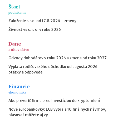
Štart
podnikania
Založenie s.r.o. od 17.8.2026 – zmeny
Živnosť vs s. r. o. v roku 2026
Dane
a účtovníctvo
Odvody dohodárov v roku 2026 a zmena od roku 2027
Výplata rodičovského dôchodku od augusta 2026:
otázky a odpovede
Financie
ekonomika
Ako preveriť firmu pred investíciou do kryptomien?
Nové eurobankovky: ECB vybrala 10 finálnych návrhov,
hlasovať môžete aj vy