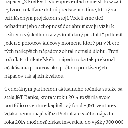
nápady. „Z krátkych videoprezentácií sme si dokázali
vytvoriť relatívne dobrú predstavu o tíme, ktorý za
prihláseným projektom stojí. Vedeli sme tiež
odhadnúť jeho schopnosť dotiahnuť svoju víziu k
reálnym výsledkom a vyvinúť daný produkt,“ priblížil
jeden z porotcov kľúčový moment, ktorý pri výbere
tých najlepších nápadov zohral nemalú úlohu. Tretí
ročník Podnikateľského nápadu roka tak prekonal
očakávania porotcov ako počtom prihlásených
nápadov, tak aj ich kvalitou.
Generálnym partnerom aktuálneho ročníka súťaže sa
stala J&T Banka, ktorá v roku 2014 rozšírila svoje
portfólio o venture kapitálový fond - J&T Ventures.
Vďaka nemu majú víťazi Podnikateľského nápadu
roka 2014 možnosť získať investíciu do výšky 300 000