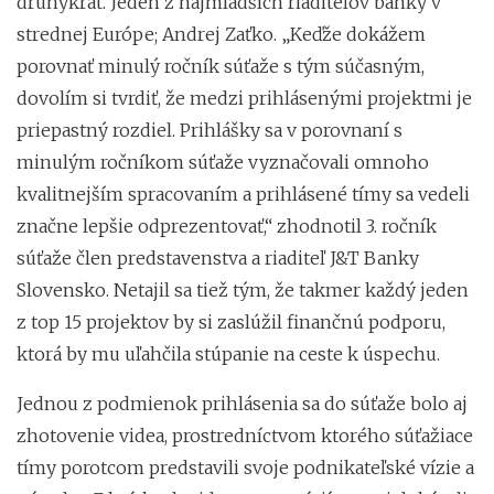
druhýkrát. Jeden z najmladších riaditeľov banky v
strednej Európe; Andrej Zaťko. „Keďže dokážem
porovnať minulý ročník súťaže s tým súčasným,
dovolím si tvrdiť, že medzi prihlásenými projektmi je
priepastný rozdiel. Prihlášky sa v porovnaní s
minulým ročníkom súťaže vyznačovali omnoho
kvalitnejším spracovaním a prihlásené tímy sa vedeli
značne lepšie odprezentovať,“ zhodnotil 3. ročník
súťaže člen predstavenstva a riaditeľ J&T Banky
Slovensko. Netajil sa tiež tým, že takmer každý jeden
z top 15 projektov by si zaslúžil finančnú podporu,
ktorá by mu uľahčila stúpanie na ceste k úspechu.
Jednou z podmienok prihlásenia sa do súťaže bolo aj
zhotovenie videa, prostredníctvom ktorého súťažiace
tímy porotcom predstavili svoje podnikateľské vízie a