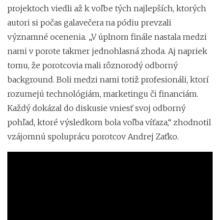
projektoch viedli až k voľbe tých najlepších, ktorých
autori si počas galavečera na pódiu prevzali
významné ocenenia. „V úplnom finále nastala medzi
nami v porote takmer jednohlasná zhoda. Aj napriek
tomu, že porotcovia mali rôznorodý odborný
background. Boli medzi nami totiž profesionáli, ktorí
rozumejú technológiám, marketingu či financiám.
Každý dokázal do diskusie vniesť svoj odborný
pohľad, ktoré výsledkom bola voľba víťaza,“ zhodnotil
vzájomnú spoluprácu porotcov Andrej Zaťko.