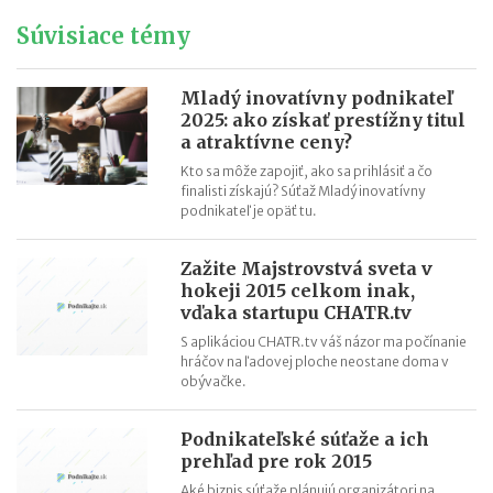
zákazníci našli všetko, čo hľadajú
Súvisiace témy
Iveta Živicová (ERA): Ak je niekto individualista, nech ide cestou
vlastného podnikania bez zastrešenia silnou značkou. Franšíza
Mladý inovatívny podnikateľ
je pre tímových hráčov
2025: ako získať prestížny titul
Ľubica Mačugová (Cyprianus): Nevzdávajte sa pri prvom
a atraktívne ceny?
neúspechu, každé poznanie vás posúva ďalej. Najdôležitejšia je
Kto sa môže zapojiť, ako sa prihlásiť a čo
chuť a výdrž
finalisti získajú? Súťaž Mladý inovatívny
podnikateľ je opäť tu.
Roman Fridrich (Coffee Brothers): Až keď sme mali produkt
hodný franchisingu, pustili sme sa do budovania siete
Zažite Majstrovstvá sveta v
Mohla si vybrať medzi dovolenkou v Thajsku a vyšívacím
hokeji 2015 celkom inak,
strojom. Zvolila druhú možnosť a svetu predstavila značku Just
vďaka startupu CHATR.tv
Love
S aplikáciou CHATR.tv váš názor ma počínanie
Pavel Čmelík (Hamleys): Na začiatku svojej kariéry som netušil,
hráčov na ľadovej ploche neostane doma v
obývačke.
že tento rok otvorím druhé najväčšie hračkárstvo na svete
Už po 5 mesiacoch na trhu senzory iniciatívneho Trenčana
Podnikateľské súťaže a ich
monitorovali kontajnery v Sydney
prehľad pre rok 2015
Lekári jej dávali takmer nulové šance. Ona popri svojej liečbe
Aké biznis súťaže plánujú organizátori na