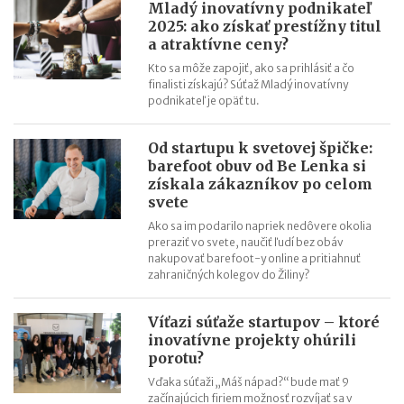
Mladý inovatívny podnikateľ
je pre tímových hráčov
2025: ako získať prestížny titul
Ľubica Mačugová (Cyprianus): Nevzdávajte sa pri prvom
a atraktívne ceny?
neúspechu, každé poznanie vás posúva ďalej. Najdôležitejšia je
Kto sa môže zapojiť, ako sa prihlásiť a čo
chuť a výdrž
finalisti získajú? Súťaž Mladý inovatívny
podnikateľ je opäť tu.
Roman Fridrich (Coffee Brothers): Až keď sme mali produkt
hodný franchisingu, pustili sme sa do budovania siete
Od startupu k svetovej špičke:
Mohla si vybrať medzi dovolenkou v Thajsku a vyšívacím
barefoot obuv od Be Lenka si
strojom. Zvolila druhú možnosť a svetu predstavila značku Just
získala zákazníkov po celom
Love
svete
Pavel Čmelík (Hamleys): Na začiatku svojej kariéry som netušil,
Ako sa im podarilo napriek nedôvere okolia
že tento rok otvorím druhé najväčšie hračkárstvo na svete
preraziť vo svete, naučiť ľudí bez obáv
nakupovať barefoot-y online a pritiahnuť
Už po 5 mesiacoch na trhu senzory iniciatívneho Trenčana
zahraničných kolegov do Žiliny?
monitorovali kontajnery v Sydney
Lekári jej dávali takmer nulové šance. Ona popri svojej liečbe
Víťazi súťaže startupov – ktoré
vytvorila slovenskú značku Oxywater
inovatívne projekty ohúrili
porotu?
Vďaka súťaži „Máš nápad?“ bude mať 9
začínajúcich firiem možnosť rozvíjať sa v