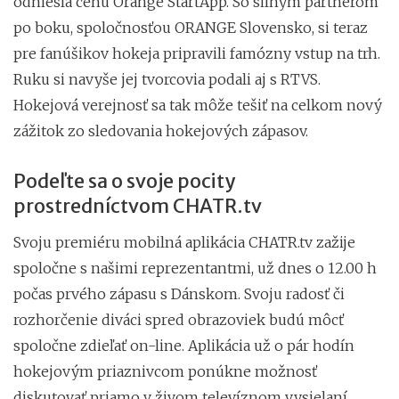
odniesla cenu Orange StartApp. So silným partnerom
po boku, spoločnosťou ORANGE Slovensko, si teraz
pre fanúšikov hokeja pripravili famózny vstup na trh.
Ruku si navyše jej tvorcovia podali aj s RTVS.
Hokejová verejnosť sa tak môže tešiť na celkom nový
zážitok zo sledovania hokejových zápasov.
Podeľte sa o svoje pocity
prostredníctvom CHATR.tv
Svoju premiéru mobilná aplikácia CHATR.tv zažije
spoločne s našimi reprezentantmi, už dnes o 12.00 h
počas prvého zápasu s Dánskom. Svoju radosť či
rozhorčenie diváci spred obrazoviek budú môcť
spoločne zdieľať on-line. Aplikácia už o pár hodín
hokejovým priaznivcom ponúkne možnosť
diskutovať priamo v živom televíznom vysielaní,