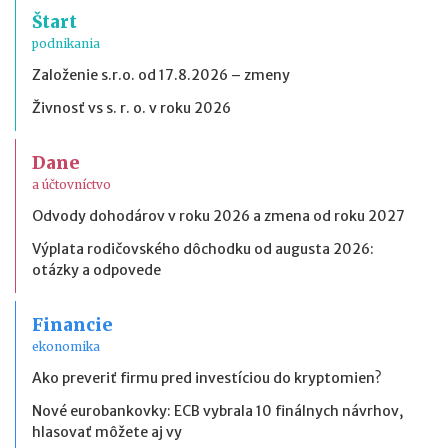
Štart
podnikania
Založenie s.r.o. od 17.8.2026 – zmeny
Živnosť vs s. r. o. v roku 2026
Dane
a účtovníctvo
Odvody dohodárov v roku 2026 a zmena od roku 2027
Výplata rodičovského dôchodku od augusta 2026:
otázky a odpovede
Financie
ekonomika
Ako preveriť firmu pred investíciou do kryptomien?
Nové eurobankovky: ECB vybrala 10 finálnych návrhov,
hlasovať môžete aj vy