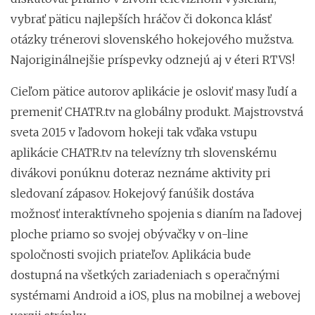
vybrať päticu najlepších hráčov či dokonca klásť
otázky trénerovi slovenského hokejového mužstva.
Najoriginálnejšie príspevky odznejú aj v éteri RTVS!
Cieľom pätice autorov aplikácie je osloviť masy ľudí a
premeniť CHATR.tv na globálny produkt. Majstrovstvá
sveta 2015 v ľadovom hokeji tak vďaka vstupu
aplikácie CHATR.tv na televízny trh slovenskému
divákovi ponúknu doteraz neznáme aktivity pri
sledovaní zápasov. Hokejový fanúšik dostáva
možnosť interaktívneho spojenia s dianím na ľadovej
ploche priamo so svojej obývačky v on-line
spoločnosti svojich priateľov. Aplikácia bude
dostupná na všetkých zariadeniach s operačnými
systémami Android a iOS, plus na mobilnej a webovej