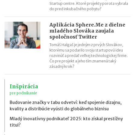
Startup centre. Ktoré projekty porota vybrala
do pred inkubačného pobytu?
Aplikácia Sphere.Me z dielne
mladého Slováka zaujala
spoločnosť Twitter
Tomáš Halgaš je jedným z prvých Slovákov,
ktorému sa podarilo svoju startupovú ideu
rozvinúť a predať veľkej technologickej firme.
Čo pre projekt a jeho tím znamená taký
zásadný krok?
Inšpirácia
pre podnikanie
Budovanie značky v tabu odvetví: keď spojenie dizajnu,
kvality a distribúcie vyústi do globálneho biznisu
Mladý inovatívny podnikateľ 2025: kto získal prestížny
titul?