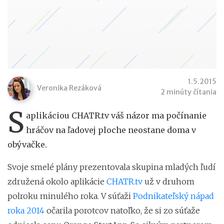
1.5.2015
Veronika Rezáková
2 minúty čítania
S
aplikáciou CHATR.tv váš názor ma počínanie
hráčov na ľadovej ploche neostane doma v
obývačke.
Svoje smelé plány prezentovala skupina mladých ľudí
združená okolo aplikácie
CHATR.tv
už v druhom
polroku minulého roka. V súťaži
Podnikateľský nápad
roka 2014
očarila porotcov natoľko, že si zo súťaže