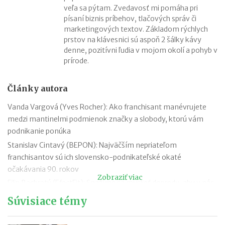
veľa sa pýtam. Zvedavosť mi pomáha pri
písaní biznis príbehov, tlačových správ či
marketingových textov. Základom rýchlych
prstov na klávesnici sú aspoň 2 šálky kávy
denne, pozitívni ľudia v mojom okolí a pohyb v
prírode.
Články autora
Vanda Vargová (Yves Rocher): Ako franchisant manévrujete
medzi mantinelmi podmienok značky a slobody, ktorú vám
podnikanie ponúka
Stanislav Cintavý (BEPON): Najväčším nepriateľom
franchisantov sú ich slovensko-podnikateľské okaté
očakávania 90. rokov
Zobraziť viac
Filip Bachratý (EfectFit): Snažíme sa myslieť dopredu, aby u nás
zákazníci našli všetko, čo hľadajú
Súvisiace témy
Iveta Živicová (ERA): Ak je niekto individualista, nech ide cestou
vlastného podnikania bez zastrešenia silnou značkou. Franšíza