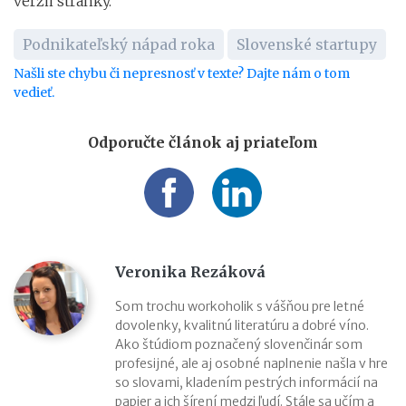
verzii stránky.
Podnikateľský nápad roka
Slovenské startupy
Našli ste chybu či nepresnosť v texte? Dajte nám o tom
vedieť.
Odporučte článok aj priateľom
Veronika Rezáková
Som trochu workoholik s vášňou pre letné
dovolenky, kvalitnú literatúru a dobré víno.
Ako štúdiom poznačený slovenčinár som
profesijné, ale aj osobné naplnenie našla v hre
so slovami, kladením pestrých informácií na
papier a ich šírení medzi ľudí. Stále sa učím a