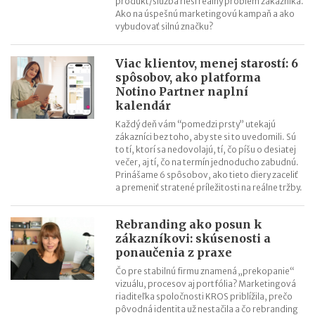
produkt/služba rieši reálny problém zákazníka.
Ako na úspešnú marketingovú kampaň a ako
vybudovať silnú značku?
Viac klientov, menej starostí: 6
spôsobov, ako platforma
Notino Partner naplní
kalendár
Každý deň vám “pomedzi prsty” utekajú
zákazníci bez toho, aby ste si to uvedomili. Sú
to tí, ktorí sa nedovolajú, tí, čo píšu o desiatej
večer, aj tí, čo na termín jednoducho zabudnú.
Prinášame 6 spôsobov, ako tieto diery zaceliť
a premeniť stratené príležitosti na reálne tržby.
Rebranding ako posun k
zákazníkovi: skúsenosti a
ponaučenia z praxe
Čo pre stabilnú firmu znamená „prekopanie“
vizuálu, procesov aj portfólia? Marketingová
riaditeľka spoločnosti KROS priblížila, prečo
pôvodná identita už nestačila a čo rebranding