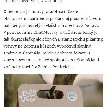
dokonca ocenené aj v zahraničí.
O netradičný chuťový zážitok sa môžete
obchodnému partnerovi postarať aj prostredníctvom
naložených nezrelých vlašských orechov z Moravy.
V ponuke firmy Chuť Moravy je tiež džem, ktorý je
tak akurát sladký, ale zároveň aj slaný, trochu pikantný,
voňavý po korení a kúskoch vypečenej slaniny,
s názvom slanináda. Že ide o dobroty dokazujú
viaceré ocenenia, no tiež spolupráca s reštauráciami
známeho kuchára Zdeňka Pohlreicha.