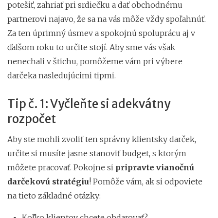
potešiť, zahriať pri srdiečku a dať obchodnému
partnerovi najavo, že sa na vás môže vždy spoľahnúť.
Za ten úprimný úsmev a spokojnú spoluprácu aj v
ďalšom roku to určite stojí. Aby sme vás však
nenechali v štichu, pomôžeme vám pri výbere
darčeka nasledujúcimi tipmi.
Tip č. 1: Vyčleňte si adekvátny
rozpočet
Aby ste mohli zvoliť ten správny klientsky darček,
určite si musíte jasne stanoviť budget, s ktorým
môžete pracovať. Pokojne si
pripravte vianočnú
darčekovú stratégiu
! Pomôže vám, ak si odpoviete
na tieto základné otázky:
Koľko klientov chcete obdarovať?