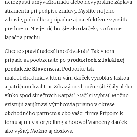
nerozpustí umývačka riadu alebo nevyprskne záplavu
atramentu pri podpise zmluvy. Myslite na jeho
zdravie, pohodlie a prípadne aj na efektívne využitie
predmetu. Nie je nič horšie ako darčeky vo forme
lapačov prachu.
Chcete spraviť radosť hneď dvakrát? Tak v tom
prípade sa poobzerajte po
produktoch z lokálnej
produkcie Slovenska.
Podporíte tak
maloobchodníkov, ktorí vám darček vyrobia s láskou
a patričnou kvalitou. Zdravý med, ručne šité šály alebo
vínko spod slnečných Karpát? Stačí si vybrať. Možno
existujú zaujímaví výrobcovia priamo v okrese
obchodného partnera alebo vašej firmy. Pripojte k
tomu aj milý storytelling a hotovo! Vianočný darček
ako vyšitý. Možno aj doslova.