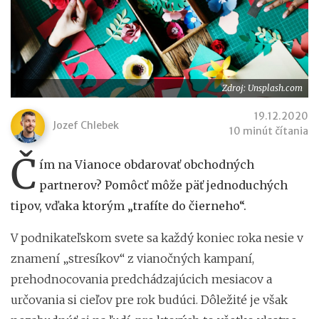
Zdroj: Unsplash.com
19.12.2020
Jozef Chlebek
10 minút čítania
Č
ím na Vianoce obdarovať obchodných
partnerov? Pomôcť môže päť jednoduchých
tipov, vďaka ktorým „trafíte do čierneho“.
V podnikateľskom svete sa každý koniec roka nesie v
znamení „stresíkov“ z vianočných kampaní,
prehodnocovania predchádzajúcich mesiacov a
určovania si cieľov pre rok budúci. Dôležité je však