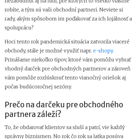
nezabudnúť aj na ľudí, pre ktorých to všetko vlastne
robíte, a tým sú vaši obchodní partneri. Neviete si
rady, akým spôsobom im poďakovať za ich lojálnosť a
spoluprácu?
Hoci tento rok pandemická situácia zatvorila viaceré
obchody, stále je možné využiť napr.
e-shopy
.
Prinášame niekoľko tipov, ktoré vám pomôžu vybrať
vhodný darček pre obchodných partnerov a zároveň
vám pomôže rozlúsknuť tento vianočný oriešok aj
počas budúcoročnej sezóny.
Prečo na darčeku pre obchodného
partnera záleží?
To, že obdarovať klientov sa sluší a patrí, vie každý
správny biznismen. No rok čo rok sa latka posúva