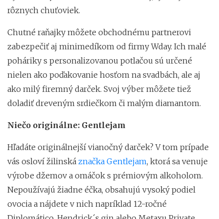
rôznych chuťoviek.
Chutné raňajky môžete obchodnému partnerovi
zabezpečiť aj minimedíkom od firmy Wday. Ich malé
poháriky s personalizovanou potlačou sú určené
nielen ako poďakovanie hosťom na svadbách, ale aj
ako milý firemný darček. Svoj výber môžete tiež
doladiť dreveným srdiečkom či malým diamantom.
Niečo originálne: Gentlejam
Hľadáte originálnejší vianočný darček? V tom prípade
vás osloví žilinská
značka Gentlejam
, ktorá sa venuje
výrobe džemov a omáčok s prémiovým alkoholom.
Nepoužívajú žiadne éčka, obsahujú vysoký podiel
ovocia a nájdete v nich napríklad 12-ročné
Diplomático, Hendrick´s gin alebo Metaxu Private