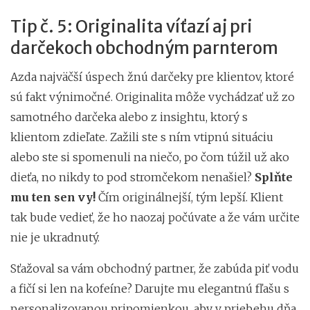
Tip č. 5: Originalita víťazí aj pri
darčekoch obchodným parnterom
Azda najväčší úspech žnú darčeky pre klientov, ktoré
sú fakt výnimočné. Originalita môže vychádzať už zo
samotného darčeka alebo z insightu, ktorý s
klientom zdieľate. Zažili ste s ním vtipnú situáciu
alebo ste si spomenuli na niečo, po čom túžil už ako
dieťa, no nikdy to pod stromčekom nenašiel?
Splňte
mu ten sen
vy!
Čím originálnejší, tým lepší. Klient
tak bude vedieť, že ho naozaj počúvate a že vám určite
nie je ukradnutý.
Sťažoval sa vám obchodný partner, že zabúda piť vodu
a fičí si len na kofeíne? Darujte mu elegantnú fľašu s
personalizovanou pripomienkou, aby v priebehu dňa