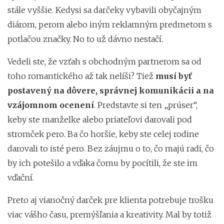
stále vyššie. Kedysi sa darčeky vybavili obyčajným
diárom, perom alebo iným reklamným predmetom s
potlačou značky. No to už dávno nestačí.
Vedeli ste, že vzťah s obchodným partnerom sa od
toho romantického až tak nelíši? Tiež
musí byť
postavený na dôvere, správnej komunikácii a na
vzájomnom ocenení
. Predstavte si ten „prúser“,
keby ste manželke alebo priateľovi darovali pod
stromček pero. Ba čo horšie, keby ste celej rodine
darovali to isté pero. Bez záujmu o to, čo majú radi, čo
by ich potešilo a vďaka čomu by pocítili, že ste im
vďační.
Preto aj vianočný darček pre klienta potrebuje trošku
viac vášho času, premýšľania a kreativity. Mal by totiž