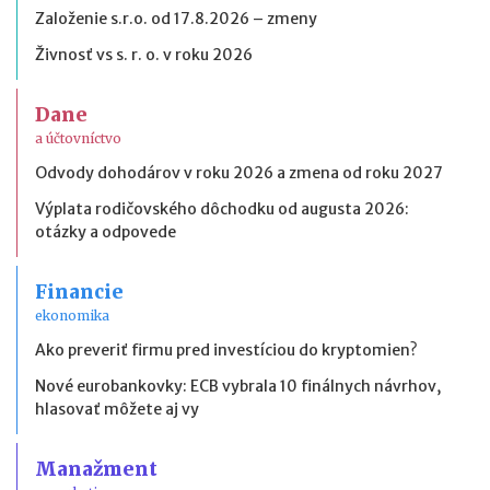
Založenie s.r.o. od 17.8.2026 – zmeny
Živnosť vs s. r. o. v roku 2026
Dane
a účtovníctvo
Odvody dohodárov v roku 2026 a zmena od roku 2027
Výplata rodičovského dôchodku od augusta 2026:
otázky a odpovede
Financie
ekonomika
Ako preveriť firmu pred investíciou do kryptomien?
Nové eurobankovky: ECB vybrala 10 finálnych návrhov,
hlasovať môžete aj vy
Manažment