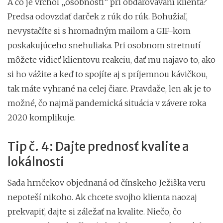
A čo je vrchol „osobnosti” pri obdarovávaní klienta?
Predsa odovzdať darček z rúk do rúk. Bohužiaľ,
nevystačíte si s hromadným mailom a GIF-kom
poskakujúceho snehuliaka. Pri osobnom stretnutí
môžete vidieť klientovu reakciu, dať mu najavo to, ako
si ho vážite a keď to spojíte aj s príjemnou kávičkou,
tak máte vyhrané na celej čiare. Pravdaže, len ak je to
možné, čo najmä pandemická situácia v závere roka
2020 komplikuje.
Tip č. 4: Dajte prednosť kvalite a
lokálnosti
Sada hrnčekov objednaná od čínskeho Ježiška veru
nepoteší nikoho. Ak chcete svojho klienta naozaj
prekvapiť, dajte si záležať na kvalite. Niečo, čo