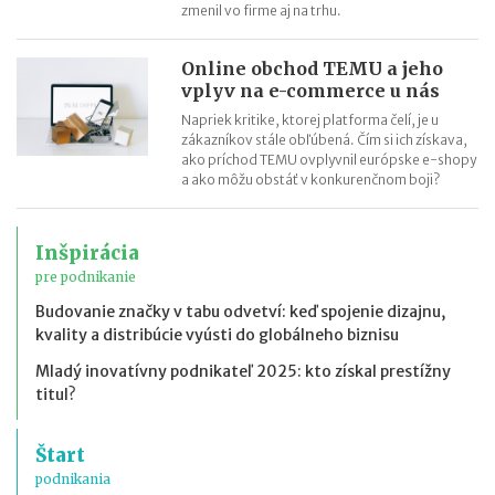
zmenil vo firme aj na trhu.
Online obchod TEMU a jeho
vplyv na e-commerce u nás
Napriek kritike, ktorej platforma čelí, je u
zákazníkov stále obľúbená. Čím si ich získava,
ako príchod TEMU ovplyvnil európske e-shopy
a ako môžu obstáť v konkurenčnom boji?
Inšpirácia
pre podnikanie
Budovanie značky v tabu odvetví: keď spojenie dizajnu,
kvality a distribúcie vyústi do globálneho biznisu
Mladý inovatívny podnikateľ 2025: kto získal prestížny
titul?
Štart
podnikania