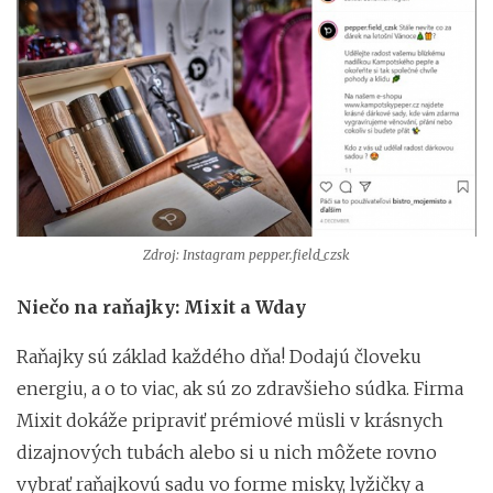
Zdroj: Instagram pepper.field_czsk
Niečo na raňajky: Mixit a Wday
Raňajky sú základ každého dňa! Dodajú človeku
energiu, a o to viac, ak sú zo zdravšieho súdka. Firma
Mixit dokáže pripraviť prémiové müsli v krásnych
dizajnových tubách alebo si u nich môžete rovno
vybrať raňajkovú sadu vo forme misky, lyžičky a