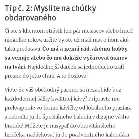
Tip č. 2: Myslite na chúťky
obdarovaného
Či ste s klientom strávili len pár mesiacov alebo hneď
niekoľko rokov, určite by ste už mali mať o ňom akú-
takú predstavu.
Čo má a nemá rád, akému hobby
sa venuje alebo čo mu dokáže vyčarovať úsmev
na tvári.
Najideálnejší darček sa jednoducho trafí
presne do jeho chuti. A to doslova!
Viete, že váš obchodný partner sa nezaobíde bez
každodennej šálky kvalitnej kávy? Pripravte mu
prekvapenie vo forme kávičky od lokálneho pražiara
a nahoďte ju do špeciálneho balenia v dizajne vášho
brandu! Môžete ju nasypať do obrovitánskeho
hrnčeka, nadávkovať ju do poadventného kalendára