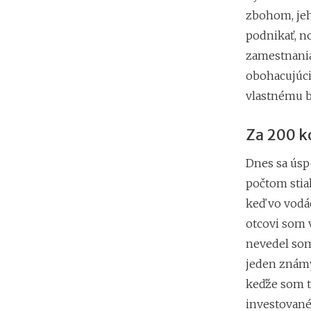
zbohom, jeh
podnikať, no
zamestnania
obohacujúcic
vlastnému b
Za 200 k
Dnes sa úsp
počtom stiah
keď vo vodá
otcovi som 
nevedel som
jeden známy
keďže som t
investované 