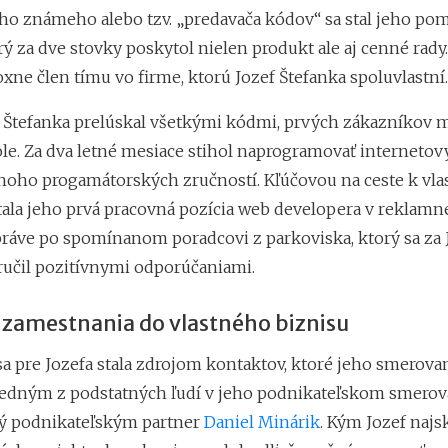
ho známeho alebo tzv. „predavača kódov“ sa stal jeho po
ý za dve stovky poskytol nielen produkt ale aj cenné rady.
ne člen tímu vo firme, ktorú Jozef Štefanka spoluvlastní.
f Štefanka prelúskal všetkými kódmi, prvých zákazníkov m
ole. Za dva letné mesiace stihol naprogramovať internetov
mnoho progamátorských zručností. Kľúčovou na ceste k vl
stala jeho prvá pracovná pozícia web developera v reklamn
práve po spomínanom poradcovi z parkoviska, ktorý sa za 
ručil pozitívnymi odporúčaniami.
 zamestnania do vlastného biznisu
sa pre Jozefa stala zdrojom kontaktov, ktoré jeho smerova
 Jedným z podstatných ľudí v jeho podnikateľskom smerova
ý podnikateľským partner
Daniel Minárik
. Kým Jozef najs