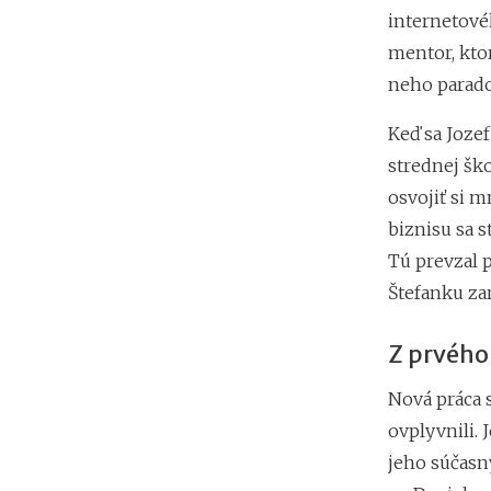
internetové
mentor, ktor
neho paradox
Keď sa Joze
strednej šk
osvojiť si 
biznisu sa 
Tú prevzal 
Štefanku za
Z prvého
Nová práca 
ovplyvnili.
jeho súčasn