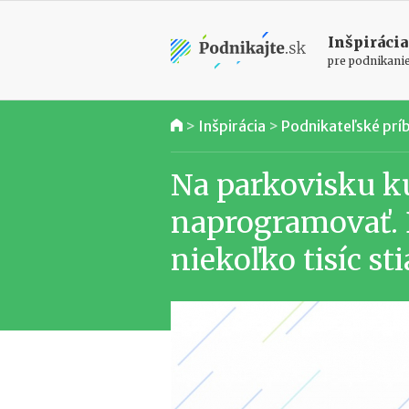
Inšpirácia
pre podnikani
>
Inšpirácia
>
Podnikateľské prí
Na parkovisku k
naprogramovať. 
niekoľko tisíc st