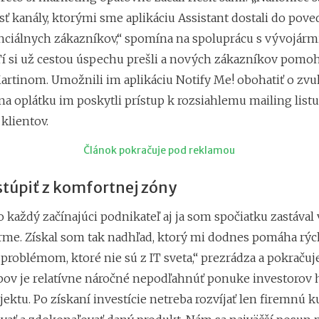
sť kanály, ktorými sme aplikáciu Assistant dostali do pov
nciálnych zákazníkov,“ spomína na spoluprácu s vývojármi
Tí si už cestou úspechu prešli a nových zákazníkov pomohl
Martinom. Umožnili im aplikáciu Notify Me! obohatiť o zv
na oplátku im poskytli prístup k rozsiahlemu mailing listu
klientov.
Článok pokračuje pod reklamou
stúpiť z komfortnej zóny
 každý začínajúci podnikateľ aj ja som spočiatku zastával
firme. Získal som tak nadhľad, ktorý mi dodnes pomáha rýc
roblémom, ktoré nie sú z IT sveta,“ prezrádza a pokračuje
pov je relatívne náročné nepodľahnúť ponuke investorov 
jektu. Po získaní investície netreba rozvíjať len firemnú ku