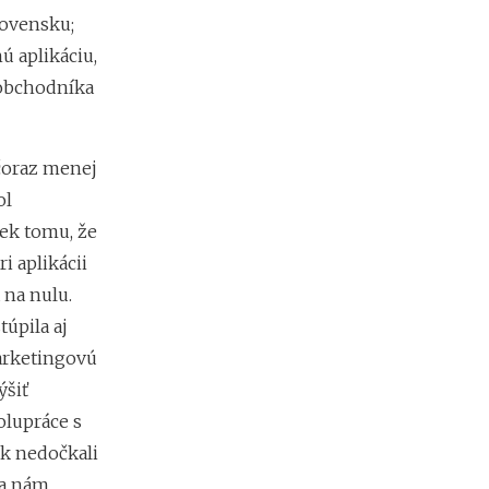
b
i
lovensku;
ť
nú aplikáciu,
?
obchodníka
N
o
čoraz menej
v
ol
é
p
ek tomu, že
o
ri aplikácii
d
m
 na nulu.
i
úpila aj
e
arketingovú
n
k
ýšiť
y
olupráce s
p
r
ak nedočkali
e
sa nám