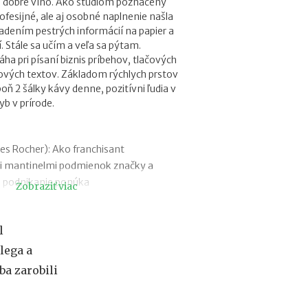
u a dobré víno. Ako štúdiom poznačený
f
ofesijné, ale aj osobné naplnenie našla
i
ladením pestrých informácií na papier a
r
í. Stále sa učím a veľa sa pýtam.
m
a pri písaní biznis príbehov, tlačových
e
ových textov. Základom rýchlych prstov
:
poň 2 šálky kávy denne, pozitívni ľudia v
a
b v prírode.
k
ý
m
á
s Rocher): Ako franchisant
s
i mantinelmi podmienok značky a
k
m podnikanie ponúka
u
Zobraziť viac
t
 (BEPON): Najväčším nepriateľom
o
ch slovensko-podnikateľské okaté
č
l
kov
n
lega a
ctFit): Snažíme sa myslieť dopredu, aby u
ý
v
 všetko, čo hľadajú
ba zarobili
ý
: Ak je niekto individualista, nech ide
z
odnikania bez zastrešenia silnou