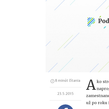
A
8 minút čítania
ko str
naprog
23.5.2015
zamestnanec
už po roku 