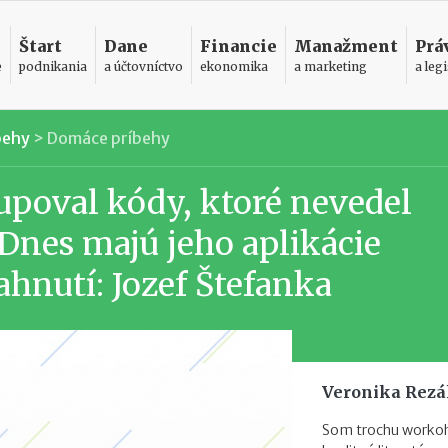
Štart
Dane
Financie
Manažment
Prá
e
podnikania
a účtovníctvo
ekonomika
a marketing
a legi
behy
>
Domáce príbehy
upoval kódy, ktoré nevedel
Dnes majú jeho aplikácie
iahnutí: Jozef Štefanka
Veronika Rez
Som trochu workoho