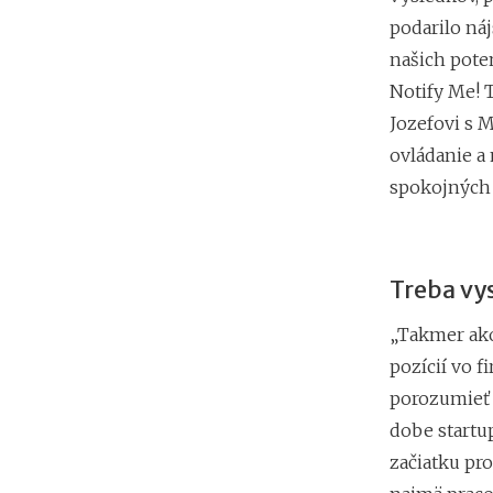
podarilo náj
našich pote
Notify Me! 
Jozefovi s 
ovládanie a 
spokojných 
Treba vy
„Takmer ako
pozícií vo 
porozumieť p
dobe startu
začiatku pro