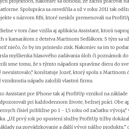
ých projektoch, nakoniec sa dohodli, že začnú pracovať na
atforme. Spolupráca sa osvedčila a už v roku 2011 tak odšta
ojekte s názvom RBi, ktoré neskôr premenovali na ProfitUp
dielne v tom čase vzišla aj aplikácia Assistant, ktorú napr
trh s kamarátom z detstva Martinom Sedlákom. S tým sa u
oriť niečo, čo by im prinieslo zisk. Nakoniec sa im to podar
krsla myšlienka hlasového zadávania úloh či poznámok do
erili sme tomu, že s týmto nápadom spravíme dieru do svet
 neexistovalo,“ konštatuje Jozef, ktorý spolu s Martinom 
 vzniknutia nápadu založili vlastnú firmu.
 Assistant pre iPhone tak aj ProfitUp vznikol na základe 
dpozorovali pri každodennom živote, bežnej práci. Obe ap
iernych čísiel približne po 1 - 1,5 roku od začiatku vývoja,“
ka. „Už prvý rok po spustení služby ProfitUp tržby dokáza
náklady na prevádzkovanie a ďalší vývoj nášho produktu,” 