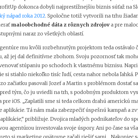
rofitUp dokonca dobyli najprestížnejšiu biznis súťaž na S
ký nápad roka 2012
. Spoločne totiž vytvorili na trhu žiada
ierať
maloobchodné dáta z rôznych zdrojov
a pre malo
stupnými naraz zo všetkých oblastí.
agentúre mu kvôli rozbehnutým projektom teda ostávalo 
u, až jej dal definitívne zbohom. Svoju pozornosť tak moh
enovať stúpaniu po schodoch k vlastnému biznisu. Napri
e si stiahlo niekoľko tisíc ľudí, cesta nahor nebola ľahká. P
 zo začiatku pasovali Jozef a Martin s problémom dostať sa
pred tým, čo ju uviedli na trh, s podobným produktom vyst
 pre iOS. „Zaplatili sme si teda celkom drahú americkú m
e aplikácie. Tá nám mala zabezpečiť úspešnú kampaň a zv
plikácie,“ približuje. Dvojica mladých podnikateľov do sp
ou agentúrou investovala svoje úspory. Ani po čase sa vš
reto si marketing opätovne začali riešiť sami. „Nakoniec 