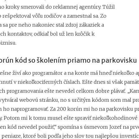
o kroky smerovali do reklamnej agentúry. Túžil
 rešpektoval vôľu rodičov a zamestnal sa. Zo
 sa pre neho nakoniec stal zdroj zákaziek a
h kontaktov, odkiaľ bol už len krôčik k
iznisu.
orún kód so školením priamo na parkovisku
ešne živí ako programátor a na konte má hneď niekoľko ap
nutí v niekoľkociferných číslach. Ešte dnes si však pamätá
ch programovania ešte nevedel celkom dobre plávať. „K
vytváral webovú stránku, no s určitým kódom som mal pr
 ho naprogramovať. Za 200 korún mi ho na parkovisku p
. Potom mi k tomu musel ešte spraviť niekoľkohodinové 
en kód nevedel použiť,“ spomína s úsmevom Jozef na prv
peniaze, ktoré boli podľa jeho slov tou najlepšou investíc