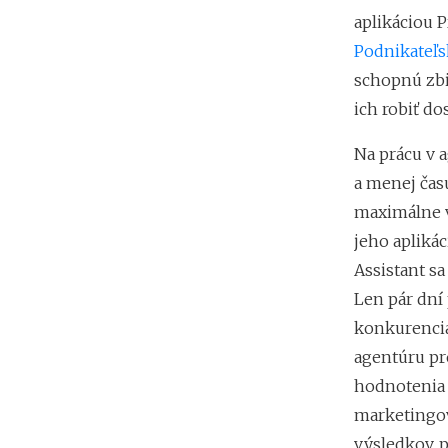
aplikáciou P
Podnikateľs
schopnú zb
ich robiť do
Na prácu v 
a menej čas
maximálne v
jeho aplikáci
Assistant sa
Len pár dní 
konkurencia
agentúru pr
hodnotenia a
marketingov
výsledkov, p