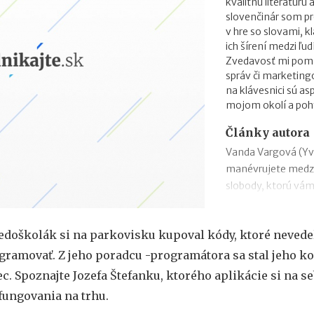
kvalitnú literatúr
slovenčinár som pr
v hre so slovami, k
ich šírení medzi ľud
Zvedavosť mi pomáh
správ či marketing
na klávesnici sú as
mojom okolí a pohy
Články autora
Vanda Vargová (Yve
manévrujete medz
slobody, ktorú vá
Stanislav Cintavý
franchisantov sú i
edoškolák si na parkovisku kupoval kódy, ktoré nevede
očakávania 90. ro
ramovať. Z jeho poradcu -programátora sa stal jeho ko
Filip Bachratý (Efe
nás zákazníci našli
. Spoznajte Jozefa Štefanku, ktorého aplikácie si na se
Iveta Živicová (ERA)
fungovania na trhu.
cestou vlastného p