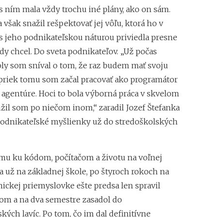
s ním mala vždy trochu iné plány, ako on sám.
značkou. Franšíza 
Ľubica Mačugová (C
 však snažil rešpektovať jej vôľu, ktorá ho v
neúspechu, každé p
s jeho podnikateľskou náturou priviedla presne
Najdôležitejšia je c
dy chcel. Do sveta podnikateľov. „Už počas
Roman Fridrich (Co
oly som sníval o tom, že raz budem mať svoju
hodný franchisingu,
apriek tomu som začal pracovať ako programátor
Mohla si vybrať me
 agentúre. Hoci to bola výborná práca v skvelom
strojom. Zvolila d
Just Love
úžil som po niečom inom,“ zaradil Jozef Štefanka
Pavel Čmelík (Haml
podnikateľské myšlienky už do stredoškolských
netušil, že tento 
na svete
Už po 5 mesiacoch 
mu ku kódom, počítačom a životu na voľnej
monitorovali kont
a už na základnej škole, po štyroch rokoch na
Lekári jej dávali t
nickej priemyslovke ešte predsa len spravil
liečbe vytvorila s
čom a na dva semestre zasadol do
ých lavíc. Po tom, čo im dal definitívne