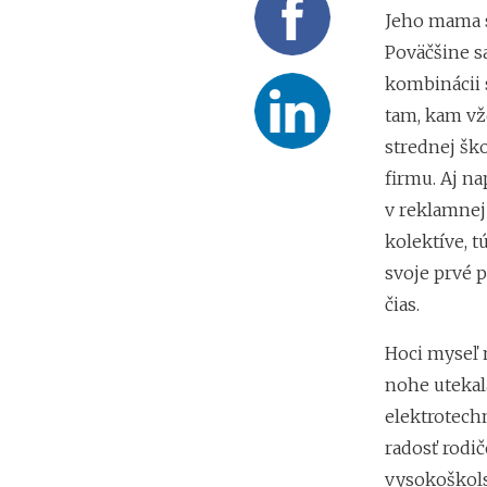
Jeho mama
Poväčšine sa
kombinácii 
tam, kam vž
strednej šk
firmu. Aj n
v reklamnej
kolektíve, t
svoje prvé 
čias.
Hoci myseľ 
nohe utekal
elektrotech
radosť rodi
vysokoškolsk