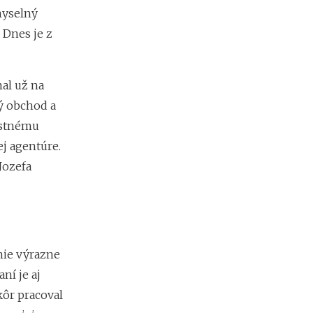
e
myselný
s
 Dnes je z
i
e
2
0
al už na
2
ý obchod a
6
:
astnému
k
ej agentúre.
d
e
Jozefa
c
h
ý
b
a
n
nie výrazne
a
ní je aj
j
v
kôr pracoval
i