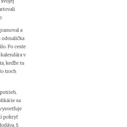
 svojej
a
c
rtovali
ľ
.
u
d
ogramoval a
í
a
ž odmalička
k
ilo. Po ceste
o
ľ
 kalendára v
k
a, keďže tu
o
m
do troch
ô
ž
e
potrieb,
t
e
likácie sa
z
 vysvetľuje
a
r
li pokryť
o
dodáva. S