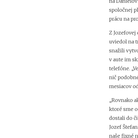
na Danielov
spoločnej pl
prácu na pr
Z Jozefovej 
uviedol na 
snažili vytv
v aute im s
telefóne. „V
nič podobné
mesiacov od
„Rovnako ako
ktoré sme o
dostali do č
Jozef Štefan
naše fixné 