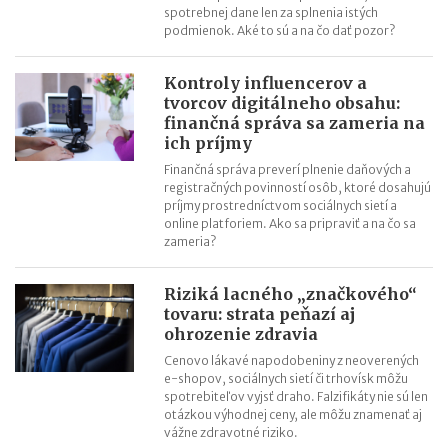
spotrebnej dane len za splnenia istých
podmienok. Aké to sú a na čo dať pozor?
Kontroly influencerov a
tvorcov digitálneho obsahu:
finančná správa sa zameria na
ich príjmy
Finančná správa preverí plnenie daňových a
registračných povinností osôb, ktoré dosahujú
príjmy prostredníctvom sociálnych sietí a
online platforiem. Ako sa pripraviť a na čo sa
zameria?
Riziká lacného „značkového“
tovaru: strata peňazí aj
ohrozenie zdravia
Cenovo lákavé napodobeniny z neoverených
e-shopov, sociálnych sietí či trhovísk môžu
spotrebiteľov vyjsť draho. Falzifikáty nie sú len
otázkou výhodnej ceny, ale môžu znamenať aj
vážne zdravotné riziko.