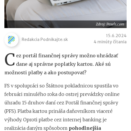
Zdroj: Pexels.com
15.6.2024
Redakcia Podnikajte.sk
4 minúty čítania
C
ez portál finančnej správy možno uhrádzať
dane aj správne poplatky kartou. Aké sú
možnosti platby a ako postupovať?
FS v spolupráci so Štátnou pokladnicou spustila vo
februári minulého roka do ostrej prevádzky online
úhradu 15 druhov daní cez Portál finančnej správy
(PFS). Platba kartou prináša daňovníkom viaceré
výhody. Oproti platbe cez internej banking je
realizácia daným spôsobom
pohodlnejšia