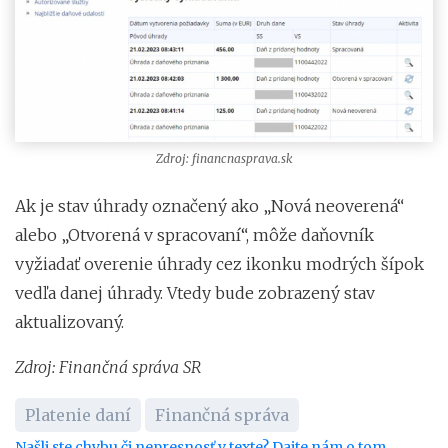
Zdroj: financnasprava.sk
Ak je stav úhrady označený ako „Nová neoverená“
alebo „Otvorená v spracovaní“, môže daňovník
vyžiadať overenie úhrady cez ikonku modrých šípok
vedľa danej úhrady. Vtedy bude zobrazený stav
aktualizovaný.
Zdroj: Finančná správa SR
Platenie daní
Finančná správa
Našli ste chybu či nepresnosť v texte? Dajte nám o tom