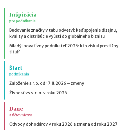
Inšpirácia
pre podnikanie
Budovanie značky v tabu odvetví: keď spojenie dizajnu,
kvality a distribúcie vyústi do globálneho biznisu
Mladý inovatívny podnikateľ 2025: kto získal prestížny
titul?
Štart
podnikania
Založenie s.r.o. od 17.8.2026 – zmeny
Živnosť vs s. r. o. v roku 2026
Dane
a účtovníctvo
Odvody dohodárov v roku 2026 a zmena od roku 2027