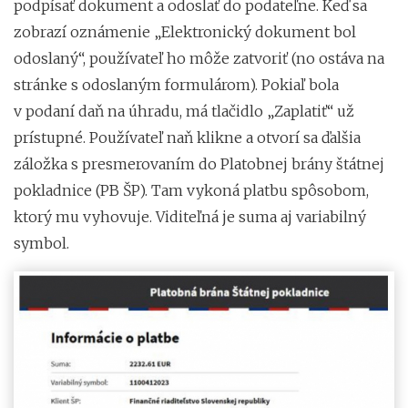
podpísať dokument a odoslať do podateľne. Keď sa
zobrazí oznámenie „Elektronický dokument bol
odoslaný“, používateľ ho môže zatvoriť (no ostáva na
stránke s odoslaným formulárom). Pokiaľ bola
v podaní daň na úhradu, má tlačidlo „Zaplatiť“ už
prístupné. Používateľ naň klikne a otvorí sa ďalšia
záložka s presmerovaním do Platobnej brány štátnej
pokladnice (PB ŠP). Tam vykoná platbu spôsobom,
ktorý mu vyhovuje. Viditeľná je suma aj variabilný
symbol.