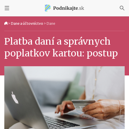
>
Dane a účtovníctvo
>
Dane
Platba daní a správnych
poplatkov kartou: postup