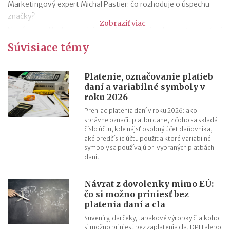
Marketingový expert Michal Pastier: čo rozhoduje o úspechu
značky?
Zobraziť viac
Nová metodika k rovnakému odmeňovaniu: ako postupovať pri
hodnotení pracovných miest
Súvisiace témy
Kontroly odpočtu DPH pri autách na podnikanie
Kontroly influencerov a tvorcov digitálneho obsahu: finančná
Platenie, označovanie platieb
správa sa zameria na ich príjmy
daní a variabilné symboly v
roku 2026
Zmeny v e-faktúre: štát ju opravuje ešte pred zavedením
VÚB mení podmienky firemných debetných a kreditných kariet
Prehľad platenia daní v roku 2026: ako
správne označiť platbu dane, z čoho sa skladá
od 1.7.2026
číslo účtu, kde nájsť osobný účet daňovníka,
Mýty o dôchodkovej prognóze a riešenie sporných situácií
aké predčíslie účtu použiť a ktoré variabilné
symboly sa používajú pri vybraných platbách
Kedy vznikajú absolventom škôl povinnosti voči Sociálnej
daní.
poisťovni?
Návrat z dovolenky mimo EÚ:
čo si možno priniesť bez
platenia daní a cla
Suveníry, darčeky, tabakové výrobky či alkohol
si možno priniesť bez zaplatenia cla, DPH alebo