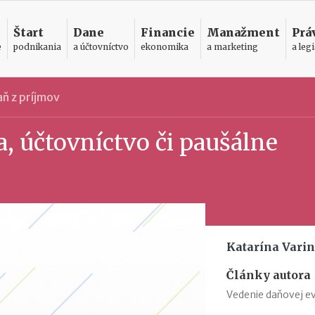
Štart
Dane
Financie
Manažment
Prá
e
podnikania
a účtovníctvo
ekonomika
a marketing
a legi
ň z príjmov
, účtovníctvo či paušálne
Katarína Vari
Články autora
Vedenie daňovej ev