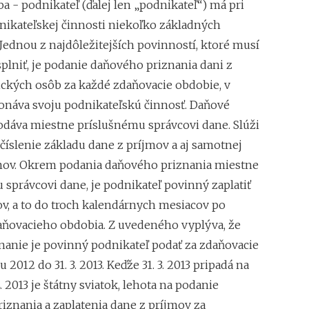
a - podnikateľ (ďalej len „podnikateľ“) má pri
ikateľskej činnosti niekoľko základných
Jednou z najdôležitejších povinností, ktoré musí
plniť, je podanie daňového priznania dani z
ických osôb za každé zdaňovacie obdobie, v
náva svoju podnikateľskú činnosť. Daňové
odáva miestne príslušnému správcovi dane. Slúži
číslenie základu dane z príjmov a aj samotnej
mov. Okrem podania daňového priznania miestne
 správcovi dane, je podnikateľ povinný zaplatiť
ov, a to do troch kalendárnych mesiacov po
aňovacieho obdobia. Z uvedeného vyplýva, že
nanie je povinný podnikateľ podať za zdaňovacie
 2012 do 31. 3. 2013. Keďže 31. 3. 2013 pripadá na
4. 2013 je štátny sviatok, lehota na podanie
iznania a zaplatenia dane z príjmov za