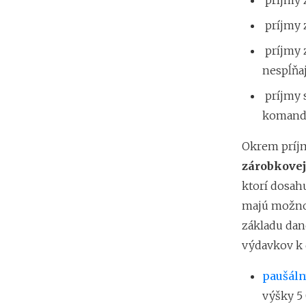
príjmy 
príjmy z
príjmy 
nespĺňa
príjmy 
komandi
Okrem príjm
zárobkovej
ktorí dosah
majú možnos
základu dan
výdavkov k 
paušáln
výšky 5 