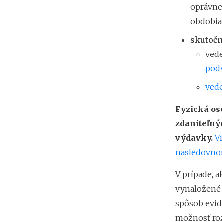
oprávne
obdobia
skutočn
vede
pod
vede
Fyzická oso
zdaniteľný
výdavky.
V
nasledovno
V prípade, 
vynaložené 
spôsob evid
možnosť ro