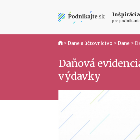
Inšpirácia
pre podnikani
>
Dane a účtovníctvo
>
Dane
>
Da
Daňová evidencia
výdavky