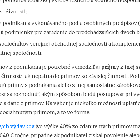
z poľnohospodárskej výroby, lesného a vodného hospodár
o živnosti;
z podnikania vykonávaného podľa osobitných predpisov (
jú podmienky pre zaradenie do predchádzajúcich dvoch b
spoločníkov verejnej obchodnej spoločnosti a kompleme
tnej spoločnosti.
ov z podnikania je potrebné vymedziť aj
príjmy z inej 
 činnosti
, ak nepatria do príjmov zo závislej činnosti. Pod
ujú príjmy z podnikania alebo z inej samostatne zárobkove
ť sa rozhodnúť, akým spôsobom budú postupovať pri vyč
e a dane z príjmov. Na výber je niekoľko možností uplatň
dosiahnutým príjmom, a to vo forme:
ych výdavkov
(vo výške 40% zo zdaniteľných príjmov m
040 € ročne, prípadne ak podnikateľ získal povolenie aleb