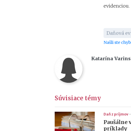
evidenciou.
Daňová ev
Našli ste chy
Katarína Varin
Súvisiace témy
Daň z príjmov
-
Paušálne 
príklady