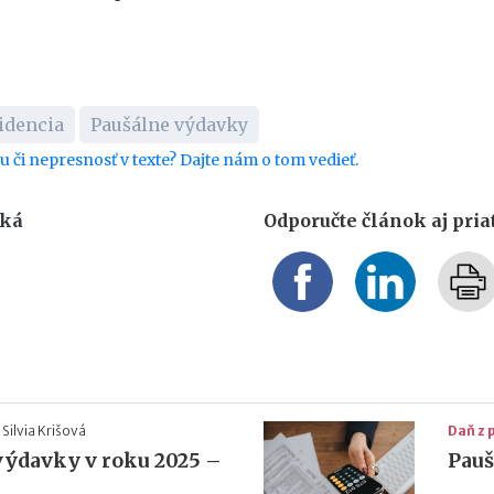
idencia
Paušálne výdavky
bu či nepresnosť v texte? Dajte nám o tom vedieť.
ská
Odporučte článok aj pri
Silvia Krišová
Daň z 
výdavky v roku 2025 –
Pauš