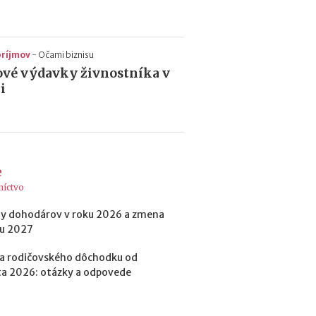
príjmov
-
Očami biznisu
vé výdavky živnostníka v
i
e
níctvo
y dohodárov v roku 2026 a zmena
ku 2027
a rodičovského dôchodku od
a 2026: otázky a odpovede