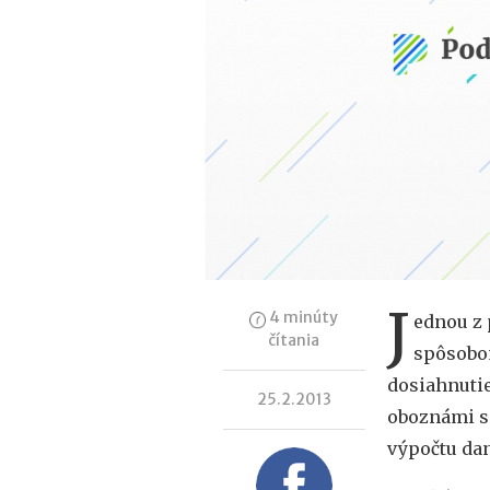
J
4 minúty
ednou z 
čítania
spôsobom
dosiahnutie
25.2.2013
oboznámi s
výpočtu dan