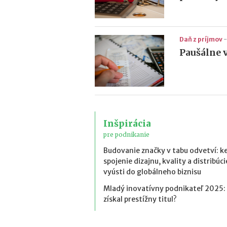
Daň z príjmov
-
Paušálne 
Inšpirácia
pre podnikanie
Budovanie značky v tabu odvetví: k
spojenie dizajnu, kvality a distribúci
vyústi do globálneho biznisu
Mladý inovatívny podnikateľ 2025:
získal prestížny titul?