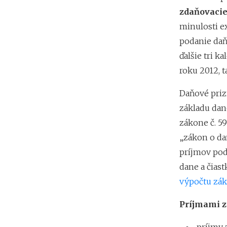
zdaňovacie
minulosti e
podanie daň
ďalšie tri 
roku 2012, t
Daňové priz
základu dane
zákone č. 59
„zákon o dan
príjmov podľ
dane a čiast
výpočtu zákl
Príjmami 