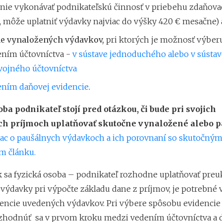
nie vykonávať podnikateľskú činnosť v priebehu zdaňova
, môže uplatniť výdavky najviac do výšky 420 € mesačne) 
e vynaložených výdavkov,
pri ktorých je možnosť výberu
ním účtovníctva -
v sústave jednoduchého alebo v sústav
vojného účtovníctva
ním daňovej evidencie
.
ba podnikateľ stojí pred otázkou, či bude pri svojich
ch príjmoch uplatňovať skutočne vynaložené alebo 
iac o paušálnych výdavkoch a ich porovnaní so skutočným
m článku.
ak sa fyzická osoba – podnikateľ rozhodne uplatňovať preu
výdavky pri výpočte základu dane z príjmov, je potrebné 
encie uvedených výdavkov. Pri výbere spôsobu evidencie
zhodnúť sa v prvom kroku medzi vedením účtovníctva a