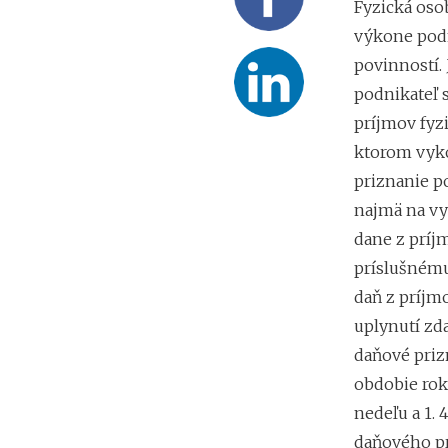
Fyzická osob
výkone podn
povinností. 
podnikateľ s
príjmov fyz
ktorom vyko
priznanie p
najmä na vy
dane z príj
príslušnému
daň z príjm
uplynutí zd
daňové priz
obdobie roku
nedeľu a 1. 
daňového pr