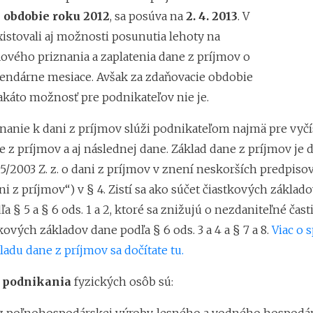
 obdobie roku 2012
, sa posúva na
2. 4. 2013
. V
xistovali aj možnosti posunutia lehoty na
ového priznania a zaplatenia dane z príjmov o
kalendárne mesiace. Avšak za zdaňovacie obdobie
akáto možnosť pre podnikateľov nie je.
nanie k dani z príjmov slúži podnikateľom najmä pre vyčí
 z príjmov a aj následnej dane. Základ dane z príjmov je 
5/2003 Z. z. o dani z príjmov v znení neskorších predpisov
i z príjmov“) v § 4. Zistí sa ako súčet čiastkových základ
a § 5 a § 6 ods. 1 a 2, ktoré sa znižujú o nezdaniteľné čast
kových základov dane podľa § 6 ods. 3 a 4 a § 7 a 8.
Viac o 
adu dane z príjmov sa dočítate tu.
z podnikania
fyzických osôb sú: