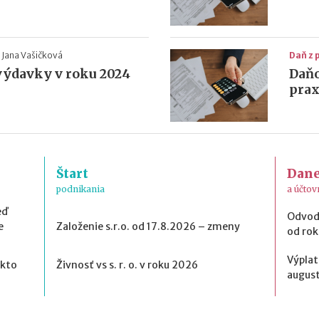
Jana Vašičková
Daň z 
výdavky v roku 2024
Daňo
prax
Štart
Dan
podnikania
a účtov
eď
Odvod
e
Založenie s.r.o. od 17.8.2026 – zmeny
od ro
Výplat
 kto
Živnosť vs s. r. o. v roku 2026
august