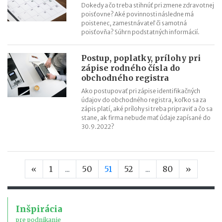
Dokedy a čo treba stihnúť pri zmene zdravotnej
poisťovne? Aké povinnosti následne má
poistenec, zamestnávateľ či samotná
poisťovňa? Súhrn podstatných informácií.
Postup, poplatky, prílohy pri
zápise rodného čísla do
obchodného registra
Ako postupovať pri zápise identifikačných
údajov do obchodného registra, koľko sa za
zápis platí, aké prílohy si treba pripraviť a čo sa
stane, ak firma nebude mať údaje zapísané do
30.9.2022?
Predchádzajúca strana
Nasledu
«
1
...
50
51
52
...
80
»
Inšpirácia
pre podnikanie