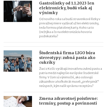
Gastrolístky od 1.1.2023 len
elektronicky, budú však aj
výnimky
Od nového roka sa budú stravenkové lístky v
prevažnej miere vydávať už len elektronicky,
teda formou platobnej karty. Koho sa to
(ne)týka a čo na elektronizáciu hovoria
podnikatelia?
Študentská firma LIGO búra
stereotypy: zubná pasta ako
cukríky
Žiaci z Košíc vyrábajú inovatívnu zubnú pastu a
patria medzi najlepšie európske študentské
firmy. V čom sú výnimoční, ako oslovujú
zákazníkov a koľkokrát museli „prehryznúť“
neúspech, kým našli správnu receptúru?
Zmena zdravotnej poisťovne:
termíny, postup a povinnosti