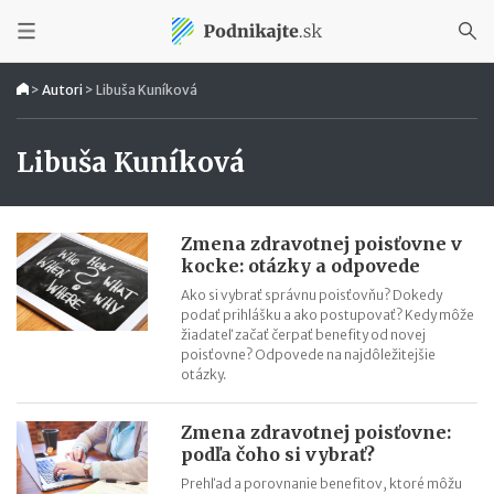
>
Autori
>
Libuša Kuníková
Libuša Kuníková
Zmena zdravotnej poisťovne v
kocke: otázky a odpovede
Ako si vybrať správnu poisťovňu? Dokedy
podať prihlášku a ako postupovať? Kedy môže
žiadateľ začať čerpať benefity od novej
poisťovne? Odpovede na najdôležitejšie
otázky.
Zmena zdravotnej poisťovne:
podľa čoho si vybrať?
Prehľad a porovnanie benefitov, ktoré môžu