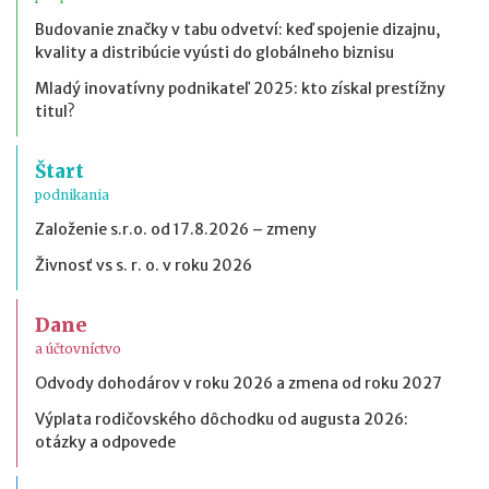
Budovanie značky v tabu odvetví: keď spojenie dizajnu,
kvality a distribúcie vyústi do globálneho biznisu
Mladý inovatívny podnikateľ 2025: kto získal prestížny
titul?
Štart
podnikania
Založenie s.r.o. od 17.8.2026 – zmeny
Živnosť vs s. r. o. v roku 2026
Dane
a účtovníctvo
Odvody dohodárov v roku 2026 a zmena od roku 2027
Výplata rodičovského dôchodku od augusta 2026:
otázky a odpovede