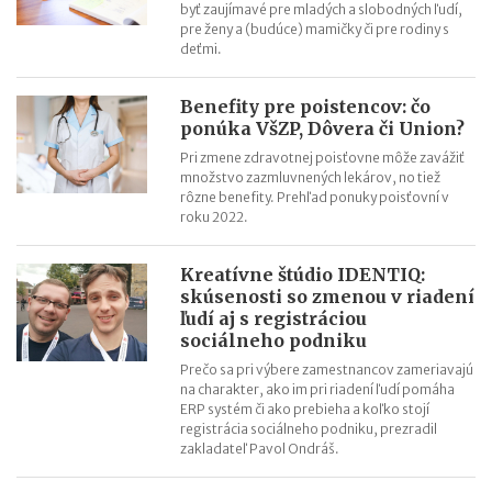
byť zaujímavé pre mladých a slobodných ľudí,
pre ženy a (budúce) mamičky či pre rodiny s
deťmi.
Benefity pre poistencov: čo
ponúka VšZP, Dôvera či Union?
Pri zmene zdravotnej poisťovne môže zavážiť
množstvo zazmluvnených lekárov, no tiež
rôzne benefity. Prehľad ponuky poisťovní v
roku 2022.
Kreatívne štúdio IDENTIQ:
skúsenosti so zmenou v riadení
ľudí aj s registráciou
sociálneho podniku
Prečo sa pri výbere zamestnancov zameriavajú
na charakter, ako im pri riadení ľudí pomáha
ERP systém či ako prebieha a koľko stojí
registrácia sociálneho podniku, prezradil
zakladateľ Pavol Ondráš.