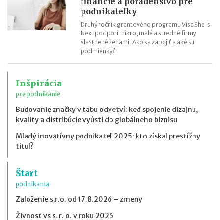
financie a poradenstvo pre
podnikateľky
Druhý ročník grantového programu Visa She's
Next podporí mikro, malé a stredné firmy
vlastnené ženami. Ako sa zapojiť a aké sú
podmienky?
Inšpirácia
pre podnikanie
Budovanie značky v tabu odvetví: keď spojenie dizajnu,
kvality a distribúcie vyústi do globálneho biznisu
Mladý inovatívny podnikateľ 2025: kto získal prestížny
titul?
Štart
podnikania
Založenie s.r.o. od 17.8.2026 – zmeny
Živnosť vs s. r. o. v roku 2026