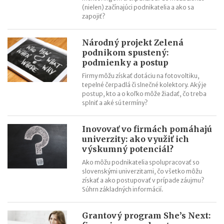
OČR cez letné prázdniny a zmena tlačiva v roku 2026
(nielen) začínajúci podnikatelia a ako sa
zapojiť?
Národný projekt Zelená
podnikom spustený:
podmienky a postup
Firmy môžu získať dotáciu na fotovoltiku,
tepelné čerpadlá či slnečné kolektory. Aký je
postup, kto a o koľko môže žiadať, čo treba
splniť a aké sú termíny?
Inovovať vo firmách pomáhajú
univerzity: ako využiť ich
výskumný potenciál?
Ako môžu podnikatelia spolupracovať so
slovenskými univerzitami, čo všetko môžu
získať a ako postupovať v prípade záujmu?
Súhrn základných informácií.
Grantový program She’s Next: