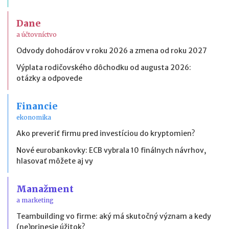
Dane
a účtovníctvo
Odvody dohodárov v roku 2026 a zmena od roku 2027
Výplata rodičovského dôchodku od augusta 2026:
otázky a odpovede
Financie
ekonomika
Ako preveriť firmu pred investíciou do kryptomien?
Nové eurobankovky: ECB vybrala 10 finálnych návrhov,
hlasovať môžete aj vy
Manažment
a marketing
Teambuilding vo firme: aký má skutočný význam a kedy
(ne)prinesie úžitok?