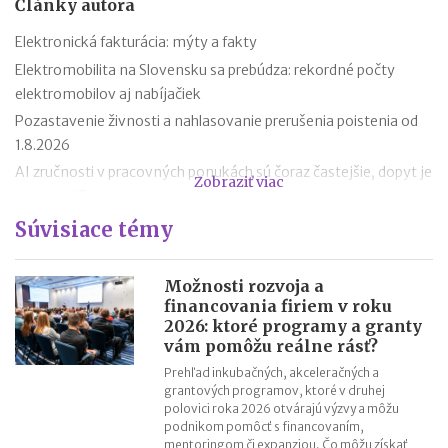
Články autora
Elektronická fakturácia: mýty a fakty
Elektromobilita na Slovensku sa prebúdza: rekordné počty
elektromobilov aj nabíjačiek
Pozastavenie živnosti a nahlasovanie prerušenia poistenia od
1.8.2026
AI zručnosti v pracovných ponukách sú čoraz častejšie, dopyt je
Zobraziť viac
aj mimo IT
Návrat z dovolenky mimo EÚ: čo si možno priniesť bez platenia
Súvisiace témy
daní a cla
Nové pravidlá EÚ v leteckej doprave: zlepšenie práv pre
Možnosti rozvoja a
cestujúcich
financovania firiem v roku
2026: ktoré programy a granty
Riziká lacného „značkového“ tovaru: strata peňazí aj ohrozenie
vám pomôžu reálne rásť?
zdravia
Prehľad inkubačných, akceleračných a
Nové pravidlá kontroly PZP od 1.8.2026
grantových programov, ktoré v druhej
Nárok na daňový bonus či platenie poistného: pravidlá a
polovici roka 2026 otvárajú výzvy a môžu
podnikom pomôcť s financovaním,
termíny po skončení školského roka
mentoringom či expanziou. Čo môžu získať