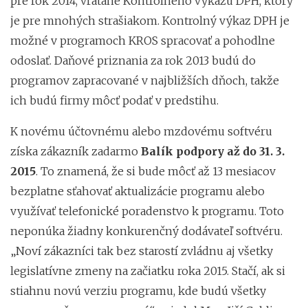
pre rok 2014, vrátane Kontrolného výkazu DPH, ktorý
je pre mnohých strašiakom. Kontrolný výkaz DPH je
možné v programoch KROS spracovať a pohodlne
odoslať. Daňové priznania za rok 2013 budú do
programov zapracované v najbližších dňoch, takže
ich budú firmy môcť podať v predstihu.
K novému účtovnému alebo mzdovému softvéru
získa zákazník zadarmo
Balík podpory až do 31. 3.
2015
. To znamená, že si bude môcť až 13 mesiacov
bezplatne sťahovať aktualizácie programu alebo
využívať telefonické poradenstvo k programu. Toto
neponúka žiadny konkurenčný dodávateľ softvéru.
„Noví zákazníci tak bez starostí zvládnu aj všetky
legislatívne zmeny na začiatku roka 2015. Stačí, ak si
stiahnu novú verziu programu, kde budú všetky