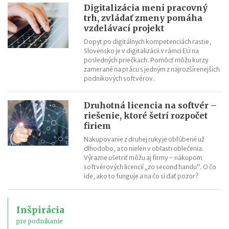
Digitalizácia mení pracovný
trh, zvládať zmeny pomáha
vzdelávací projekt
Dopyt po digitálnych kompetenciách rastie,
Slovensko je v digitalizácii v rámci EÚ na
posledných priečkach. Pomôcť môžu kurzy
zamerané na prácu s jedným z najrozšírenejších
podnikových softvérov.
Druhotná licencia na softvér –
riešenie, ktoré šetrí rozpočet
firiem
Nakupovanie z druhej ruky je obľúbené už
dlhodobo, a to nielen v oblasti oblečenia.
Výrazne ušetriť môžu aj firmy – nákupom
softvérových licencií „zo second handu“. O čo
ide, ako to funguje a na čo si dať pozor?
Inšpirácia
pre podnikanie