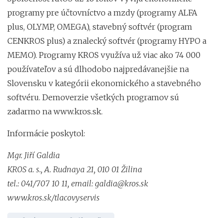
programy pre účtovníctvo a mzdy (programy ALFA
plus, OLYMP, OMEGA), stavebný softvér (program
CENKROS plus) a znalecký softvér (programy HYPO a
MEMO). Programy KROS využíva už viac ako 74 000
používateľov a sú dlhodobo najpredávanejšie na
Slovensku v kategórii ekonomického a stavebného
softvéru. Demoverzie všetkých programov sú
zadarmo na www.kros.sk.
Informácie poskytol:
Mgr. Jiří Galdia
KROS a. s., A. Rudnaya 21, 010 01 Žilina
tel.: 041/707 10 11, email:
galdia@kros.sk
www.kros.sk/tlacovyservis