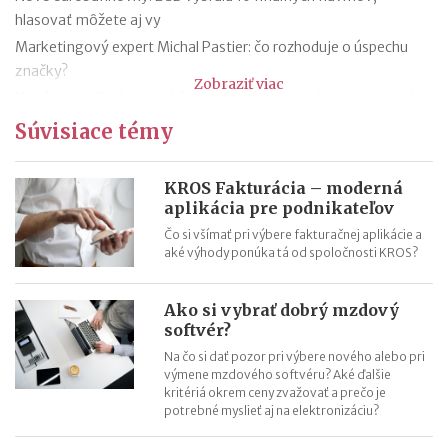
hlasovať môžete aj vy
Marketingový expert Michal Pastier: čo rozhoduje o úspechu
značky?
Zobraziť viac
Nová metodika k rovnakému odmeňovaniu: ako postupovať pri
hodnotení pracovných miest
Súvisiace témy
Kontroly odpočtu DPH pri autách na podnikanie
Kontroly influencerov a tvorcov digitálneho obsahu: finančná
KROS Fakturácia – moderná
správa sa zameria na ich príjmy
aplikácia pre podnikateľov
Zmeny v e-faktúre: štát ju opravuje ešte pred zavedením
Čo si všímať pri výbere fakturačnej aplikácie a
aké výhody ponúka tá od spoločnosti KROS?
VÚB mení podmienky firemných debetných a kreditných kariet
od 1.7.2026
Mýty o dôchodkovej prognóze a riešenie sporných situácií
Ako si vybrať dobrý mzdový
softvér?
Kedy vznikajú absolventom škôl povinnosti voči Sociálnej
poisťovni?
Na čo si dať pozor pri výbere nového alebo pri
výmene mzdového softvéru? Aké ďalšie
kritériá okrem ceny zvažovať a prečo je
potrebné myslieť aj na elektronizáciu?