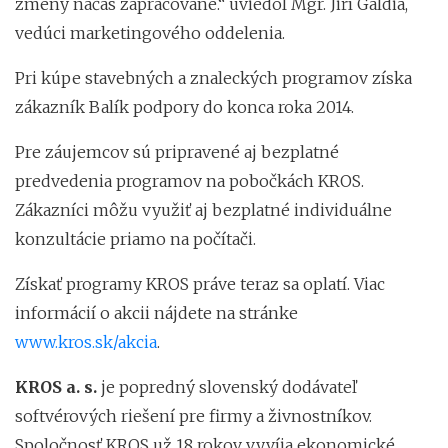
zmeny načas zapracované.“ uviedol Mgr. Jiří Galdia,
vedúci marketingového oddelenia.
Pri kúpe stavebných a znaleckých programov získa
zákazník Balík podpory do konca roka 2014.
Pre záujemcov sú pripravené aj bezplatné
predvedenia programov na pobočkách KROS.
Zákazníci môžu využiť aj bezplatné individuálne
konzultácie priamo na počítači.
Získať programy KROS práve teraz sa oplatí. Viac
informácií o akcii nájdete na stránke
www.kros.sk/akcia
.
KROS a. s.
je popredný slovenský dodávateľ
softvérových riešení pre firmy a živnostníkov.
Spoločnosť KROS už 18 rokov vyvíja ekonomické