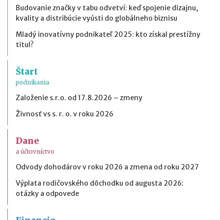
Budovanie značky v tabu odvetví: keď spojenie dizajnu,
kvality a distribúcie vyústi do globálneho biznisu
Mladý inovatívny podnikateľ 2025: kto získal prestížny
titul?
Štart
podnikania
Založenie s.r.o. od 17.8.2026 – zmeny
Živnosť vs s. r. o. v roku 2026
Dane
a účtovníctvo
Odvody dohodárov v roku 2026 a zmena od roku 2027
Výplata rodičovského dôchodku od augusta 2026:
otázky a odpovede