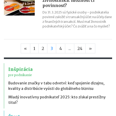
živnostníka: možnosť či
povinnosť?
Do 31.3.2025 sú fyzické osoby – podnikatelia
povinné založiť si transakčný účet na účely dane
z finančných transakcií. Musí mať živnostník
podnikateľský účet? Čo zvážiť a na čo myslieť?
Predchádzajúca strana
Nasledujúc
«
1
2
3
4
...
24
»
Inšpirácia
pre podnikanie
Budovanie značky v tabu odvetví: keď spojenie dizajnu,
kvality a distribúcie vyústi do globálneho biznisu
Mladý inovatívny podnikateľ 2025: kto získal prestížny
titul?