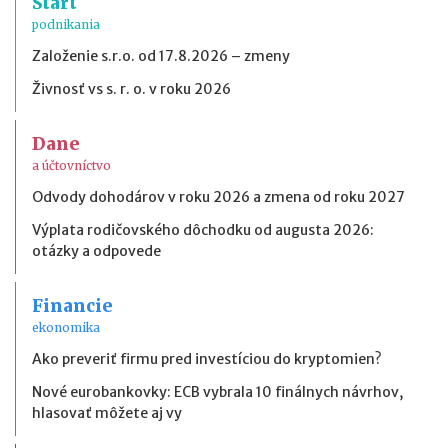
Štart
podnikania
Založenie s.r.o. od 17.8.2026 – zmeny
Živnosť vs s. r. o. v roku 2026
Dane
a účtovníctvo
Odvody dohodárov v roku 2026 a zmena od roku 2027
Výplata rodičovského dôchodku od augusta 2026:
otázky a odpovede
Financie
ekonomika
Ako preveriť firmu pred investíciou do kryptomien?
Nové eurobankovky: ECB vybrala 10 finálnych návrhov,
hlasovať môžete aj vy