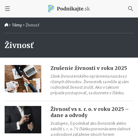
>
Témy
>
Živnosť
Živnosť
Zrušenie živnosti v roku 2025
Zánik živnostenského oprávnenia nastáva z
rôznych dôvodov. Živnostník sa môže aj sám
rozhodnúť živnosť zrušiť. Ako v taktom
prípade postupovať, sa dozviete v článku.
Živnosť vs s. r. o. v roku 2025 –
dane a odvody
Zvažujete, či podnikať ako živnostník alebo
založiť s. r. o.? V článku porovnávame daňové
a odvodové zaťaženie oboch foriem