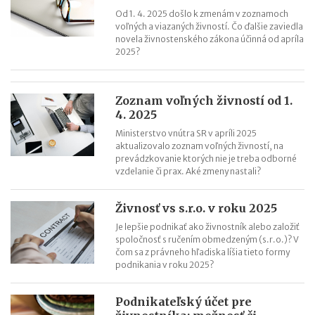
Od 1. 4. 2025 došlo k zmenám v zoznamoch
voľných a viazaných živností. Čo ďalšie zaviedla
novela živnostenského zákona účinná od apríla
2025?
Zoznam voľných živností od 1.
4. 2025
Ministerstvo vnútra SR v apríli 2025
aktualizovalo zoznam voľných živností, na
prevádzkovanie ktorých nie je treba odborné
vzdelanie či prax. Aké zmeny nastali?
Živnosť vs s.r.o. v roku 2025
Je lepšie podnikať ako živnostník alebo založiť
spoločnosť s ručením obmedzeným (s.r.o.)? V
čom sa z právneho hľadiska líšia tieto formy
podnikania v roku 2025?
Podnikateľský účet pre