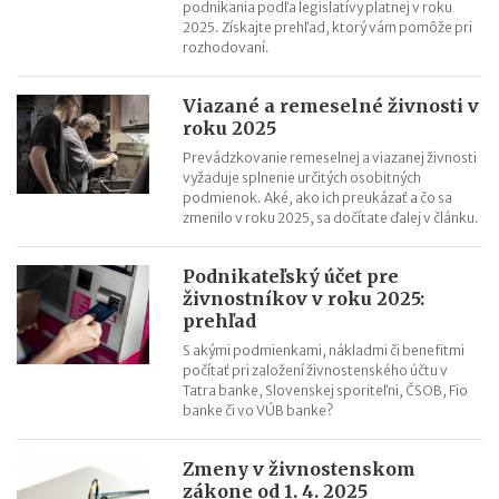
podnikania podľa legislatívy platnej v roku
2025. Získajte prehľad, ktorý vám pomôže pri
rozhodovaní.
Viazané a remeselné živnosti v
roku 2025
Prevádzkovanie remeselnej a viazanej živnosti
vyžaduje splnenie určitých osobitných
podmienok. Aké, ako ich preukázať a čo sa
zmenilo v roku 2025, sa dočítate ďalej v článku.
Podnikateľský účet pre
živnostníkov v roku 2025:
prehľad
S akými podmienkami, nákladmi či benefitmi
počítať pri založení živnostenského účtu v
Tatra banke, Slovenskej sporiteľni, ČSOB, Fio
banke či vo VÚB banke?
Zmeny v živnostenskom
zákone od 1. 4. 2025