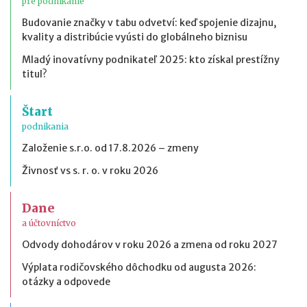
pre podnikanie
Budovanie značky v tabu odvetví: keď spojenie dizajnu,
kvality a distribúcie vyústi do globálneho biznisu
Mladý inovatívny podnikateľ 2025: kto získal prestížny
titul?
Štart
podnikania
Založenie s.r.o. od 17.8.2026 – zmeny
Živnosť vs s. r. o. v roku 2026
Dane
a účtovníctvo
Odvody dohodárov v roku 2026 a zmena od roku 2027
Výplata rodičovského dôchodku od augusta 2026:
otázky a odpovede