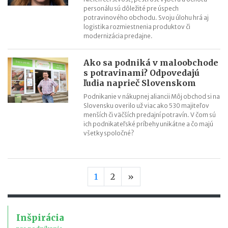
personálu sú dôležité pre úspech
potravinového obchodu. Svoju úlohu hrá aj
logistika rozmiestnenia produktov či
modernizácia predajne.
Ako sa podniká v maloobchode
s potravinami? Odpovedajú
ľudia naprieč Slovenskom
Podnikanie v nákupnej aliancii Môj obchod si na
Slovensku overilo už viac ako 530 majiteľov
menších či väčších predajní potravín. V čom sú
ich podnikateľské príbehy unikátne a čo majú
všetky spoločné?
Nasledujúca strana
1
2
»
Inšpirácia