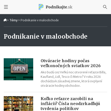
>
Témy
>
Podnikanie v maloobchode
Podnikanie v maloobchode
Otváracie hodiny počas
veľkonočných sviatkov 2026
Ako budú cez Veľkú noc otvorené reťazce Billa,
Kaufland, Lidl, Tesco či Metro? V roku 2026
dochádza k zásadnej zmene, ktorá ovplyvní
otváracie hodiny obchodov.
Koľko reťazce zarobili na
inflácii? Čísla neodzrkadľujú
tvrdenia politikov