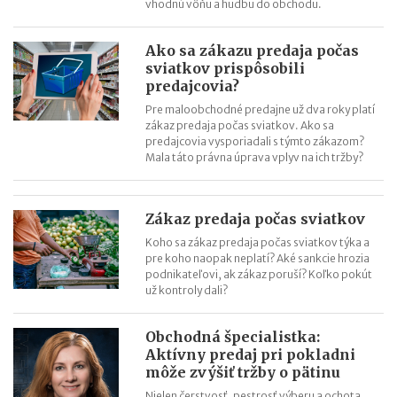
vhodnú vôňu a hudbu do obchodu.
Ako sa zákazu predaja počas
sviatkov prispôsobili
predajcovia?
Pre maloobchodné predajne už dva roky platí
zákaz predaja počas sviatkov. Ako sa
predajcovia vysporiadali s týmto zákazom?
Mala táto právna úprava vplyv na ich tržby?
Zákaz predaja počas sviatkov
Koho sa zákaz predaja počas sviatkov týka a
pre koho naopak neplatí? Aké sankcie hrozia
podnikateľovi, ak zákaz poruší? Koľko pokút
už kontroly dali?
Obchodná špecialistka:
Aktívny predaj pri pokladni
môže zvýšiť tržby o pätinu
Nielen čerstvosť, pestrosť výberu a ochota