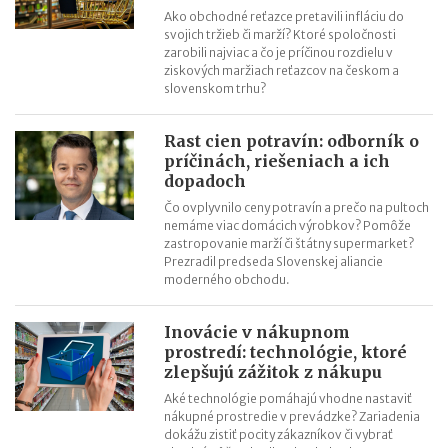
Ako obchodné reťazce pretavili infláciu do
svojich tržieb či marží? Ktoré spoločnosti
zarobili najviac a čo je príčinou rozdielu v
ziskových maržiach reťazcov na českom a
slovenskom trhu?
Rast cien potravín: odborník o
príčinách, riešeniach a ich
dopadoch
Čo ovplyvnilo ceny potravín a prečo na pultoch
nemáme viac domácich výrobkov? Pomôže
zastropovanie marží či štátny supermarket?
Prezradil predseda Slovenskej aliancie
moderného obchodu.
Inovácie v nákupnom
prostredí: technológie, ktoré
zlepšujú zážitok z nákupu
Aké technológie pomáhajú vhodne nastaviť
nákupné prostredie v prevádzke? Zariadenia
dokážu zistiť pocity zákazníkov či vybrať