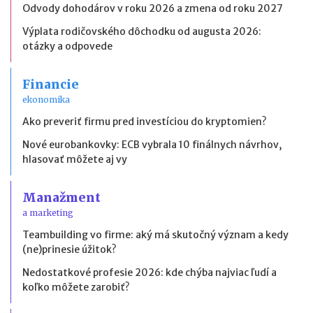
Odvody dohodárov v roku 2026 a zmena od roku 2027
Výplata rodičovského dôchodku od augusta 2026:
otázky a odpovede
Financie
ekonomika
Ako preveriť firmu pred investíciou do kryptomien?
Nové eurobankovky: ECB vybrala 10 finálnych návrhov,
hlasovať môžete aj vy
Manažment
a marketing
Teambuilding vo firme: aký má skutočný význam a kedy
(ne)prinesie úžitok?
Nedostatkové profesie 2026: kde chýba najviac ľudí a
koľko môžete zarobiť?