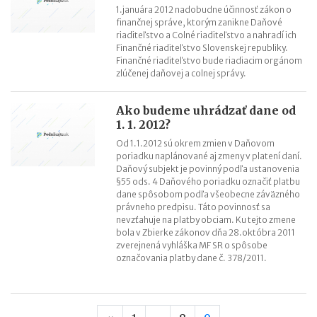
1.januára 2012 nadobudne účinnosť zákon o
finančnej správe, ktorým zanikne Daňové
riaditeľstvo a Colné riaditeľstvo a nahradí ich
Finančné riaditeľstvo Slovenskej republiky.
Finančné riaditeľstvo bude riadiacim orgánom
zlúčenej daňovej a colnej správy.
Ako budeme uhrádzať dane od
1. 1. 2012?
Od 1.1.2012 sú okrem zmien v Daňovom
poriadku naplánované aj zmeny v platení daní.
Daňový subjekt je povinný podľa ustanovenia
§55 ods. 4 Daňového poriadku označiť platbu
dane spôsobom podľa všeobecne záväzného
právneho predpisu. Táto povinnosť sa
nevzťahuje na platby obciam. Ku tejto zmene
bola v Zbierke zákonov dňa 28.októbra 2011
zverejnená vyhláška MF SR o spôsobe
označovania platby dane č. 378/2011.