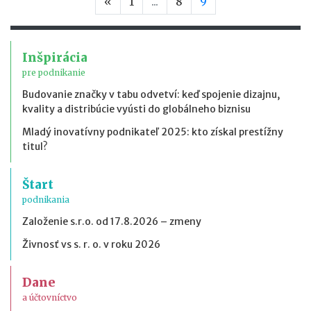
Predchádzajúca strana
«
1
...
8
9
Inšpirácia
pre podnikanie
Budovanie značky v tabu odvetví: keď spojenie dizajnu,
kvality a distribúcie vyústi do globálneho biznisu
Mladý inovatívny podnikateľ 2025: kto získal prestížny
titul?
Štart
podnikania
Založenie s.r.o. od 17.8.2026 – zmeny
Živnosť vs s. r. o. v roku 2026
Dane
a účtovníctvo