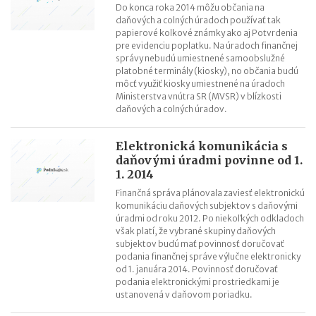
Do konca roka 2014 môžu občania na
daňových a colných úradoch používať tak
papierové kolkové známky ako aj Potvrdenia
pre evidenciu poplatku. Na úradoch finančnej
správy nebudú umiestnené samoobslužné
platobné terminály (kiosky), no občania budú
môcť využiť kiosky umiestnené na úradoch
Ministerstva vnútra SR (MVSR) v blízkosti
daňových a colných úradov.
Elektronická komunikácia s
daňovými úradmi povinne od 1.
1. 2014
Finančná správa plánovala zaviesť elektronickú
komunikáciu daňových subjektov s daňovými
úradmi od roku 2012. Po niekoľkých odkladoch
však platí, že vybrané skupiny daňových
subjektov budú mať povinnosť doručovať
podania finančnej správe výlučne elektronicky
od 1. januára 2014. Povinnosť doručovať
podania elektronickými prostriedkami je
ustanovená v daňovom poriadku.