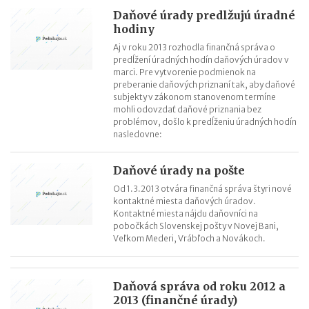
Daňové úrady predlžujú úradné
hodiny
Aj v roku 2013 rozhodla finančná správa o
predĺžení úradných hodín daňových úradov v
marci. Pre vytvorenie podmienok na
preberanie daňových priznaní tak, aby daňové
subjekty v zákonom stanovenom termíne
mohli odovzdať daňové priznania bez
problémov, došlo k predĺženiu úradných hodín
nasledovne:
Daňové úrady na pošte
Od 1.3.2013 otvára finančná správa štyri nové
kontaktné miesta daňových úradov.
Kontaktné miesta nájdu daňovníci na
pobočkách Slovenskej pošty v Novej Bani,
Veľkom Mederi, Vrábľoch a Novákoch.
Daňová správa od roku 2012 a
2013 (finančné úrady)