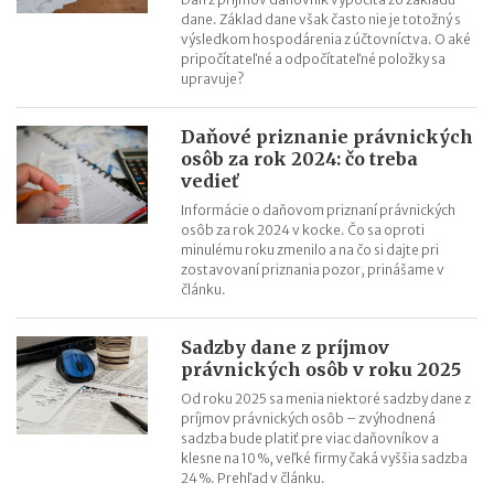
dane. Základ dane však často nie je totožný s
výsledkom hospodárenia z účtovníctva. O aké
pripočítateľné a odpočítateľné položky sa
upravuje?
Daňové priznanie právnických
osôb za rok 2024: čo treba
vedieť
Informácie o daňovom priznaní právnických
osôb za rok 2024 v kocke. Čo sa oproti
minulému roku zmenilo a na čo si dajte pri
zostavovaní priznania pozor, prinášame v
článku.
Sadzby dane z príjmov
právnických osôb v roku 2025
Od roku 2025 sa menia niektoré sadzby dane z
príjmov právnických osôb – zvýhodnená
sadzba bude platiť pre viac daňovníkov a
klesne na 10 %, veľké firmy čaká vyššia sadzba
24 %. Prehľad v článku.