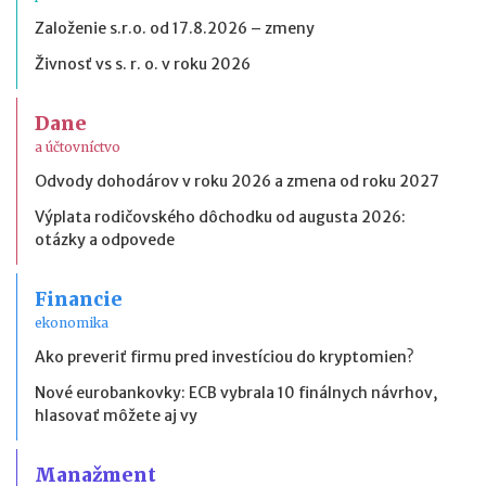
Založenie s.r.o. od 17.8.2026 – zmeny
Živnosť vs s. r. o. v roku 2026
Dane
a účtovníctvo
Odvody dohodárov v roku 2026 a zmena od roku 2027
Výplata rodičovského dôchodku od augusta 2026:
otázky a odpovede
Financie
ekonomika
Ako preveriť firmu pred investíciou do kryptomien?
Nové eurobankovky: ECB vybrala 10 finálnych návrhov,
hlasovať môžete aj vy
Manažment