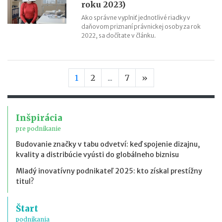
roku 2023)
Ako správne vyplniť jednotlivé riadky v
daňovom priznaní právnickej osoby za rok
2022, sa dočítate v článku.
Nasledujúca stran
1
2
...
7
»
Inšpirácia
pre podnikanie
Budovanie značky v tabu odvetví: keď spojenie dizajnu,
kvality a distribúcie vyústi do globálneho biznisu
Mladý inovatívny podnikateľ 2025: kto získal prestížny
titul?
Štart
podnikania