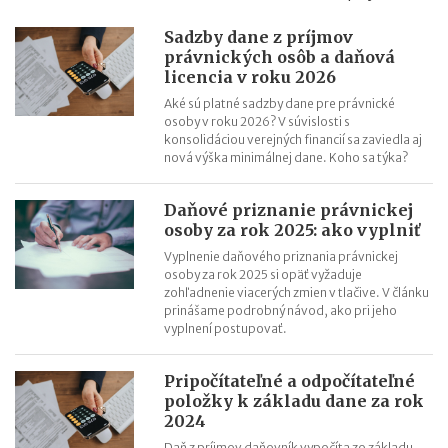
Sadzby dane z príjmov
právnických osôb a daňová
licencia v roku 2026
Aké sú platné sadzby dane pre právnické
osoby v roku 2026? V súvislosti s
konsolidáciou verejných financií sa zaviedla aj
nová výška minimálnej dane. Koho sa týka?
Daňové priznanie právnickej
osoby za rok 2025: ako vyplniť
Vyplnenie daňového priznania právnickej
osoby za rok 2025 si opäť vyžaduje
zohľadnenie viacerých zmien v tlačive. V článku
prinášame podrobný návod, ako pri jeho
vyplnení postupovať.
Pripočítateľné a odpočítateľné
položky k základu dane za rok
2024
Daň z príjmov daňovník vypočíta zo základu