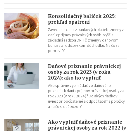
Konsolidačný balíček 2025:
prehľad opatrení
Zavedenie dane z bankových platieb, zmeny v
dani z príjmov právnických osôb, vyššia
základná sadzba DPH či zmeny v daňovom
bonuse a rodičovskom dôchodku. Na čo sa
pripraviť?
Daňové priznanie právnickej
osoby za rok 2023 (v roku
2024): ako ho vyplniť
Ako správne vyplniť tlačivo daňového
priznania k dani z príjmov právnickej osoby za
rok 2023 (v roku 2024)? Do akých riadkov
uviesť pripočítateľné a odpočítateľné položky
a na čo si dať pozor?
Ako vyplniť daňové priznanie
právnickej osoby za rok 2022 (v