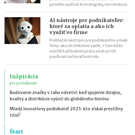
pomôže využívať AI strategicky, nie trendovo.
AI nástroje pre podnikateľov:
ktoré sa oplatia a ako ich
využiť vo firme
Prehľad AI nástrojov pre podnikateľov a malé
firmy: ako ich efektívne využiť, v čom môžu
urýchliť každodennú prácu a kde pri ich
používaní zachovať kontrolu.
Inšpirácia
pre podnikanie
Budovanie značky v tabu odvetví: keď spojenie dizajnu,
kvality a distribúcie vyústi do globálneho biznisu
Mladý inovatívny podnikateľ 2025: kto získal prestížny
titul?
Štart