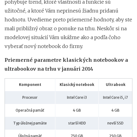
pohybuje trend, ktoré vlastnosti a funkcie sú
užitočné, a ktoré Vám neprinesú žiadnu pridanú
hodnotu. Uvedieme preto priemerné hodnoty, aby ste
mali približný obraz o ponuke na trhu. Neskôr si na
modelovej situácií Vám ukážme ako a podľa čoho
vyberať nový notebook do firmy.
Priemerné parametre klasických notebookov a
ultrabookov na trhu v januári 2014
Komponent
Klasický notebook
Ultrabook
Procesor
Intel Core i3
Intel Core i5, i7
Operačná pamäť
4 GB
4 GB
Typ úložnej pamäte
starší HDD
novší SSD
Úložná pamäť
750 GB
250 GB