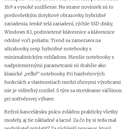
16:9 a vysoké rozlíšenie. Na strane noviniek sú to
predovšetkým dotykové obrazovky, hybridné
zariadenia, tenké telá zariadení, rýchle SSD disky,
Windows 8.1, podsvietené klávesnice a klávesnice
odolné voči poliatiu. Trend sa zameriava na
ultrabooky, resp. hybridné notebooky s
minimalistickým vzhľadom. Menšie notebooky s
nadpriemernými parametrami sú drahšie ako
klasické „veľké“ notebooky. Pri hardvérových
funkciách a vlastnostiach medzi rôznymi výrobcami
nie je viditeľný rozdiel. S tým sa stretávame väčšinou
pri softvérovej výbave.
Bežnú kancelársku prácu zvládnu prakticky všetky
modely, aj tie základné a lacné. Za čo by si teda mal
podnikateľ priplatiť? Za rýchlejší procesor, ktorý