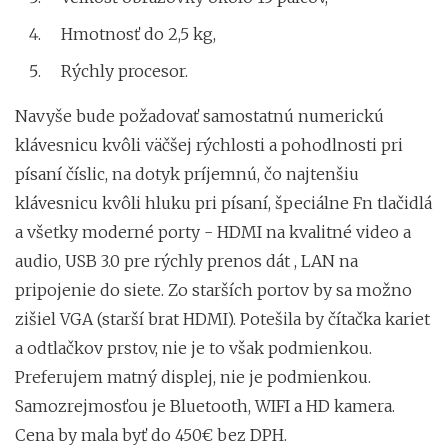
Hmotnosť do 2,5 kg,
Rýchly procesor.
Navyše bude požadovať samostatnú numerickú
klávesnicu kvôli väčšej rýchlosti a pohodlnosti pri
písaní číslic, na dotyk príjemnú, čo najtenšiu
klávesnicu kvôli hluku pri písaní, špeciálne Fn tlačidlá
a všetky moderné porty - HDMI na kvalitné video a
audio, USB 3.0 pre rýchly prenos dát , LAN na
pripojenie do siete. Zo starších portov by sa možno
zišiel VGA (starší brat HDMI). Potešila by čítačka kariet
a odtlačkov prstov, nie je to však podmienkou.
Preferujem matný displej, nie je podmienkou.
Samozrejmosťou je Bluetooth, WIFI a HD kamera.
Cena by mala byť do 450€ bez DPH.