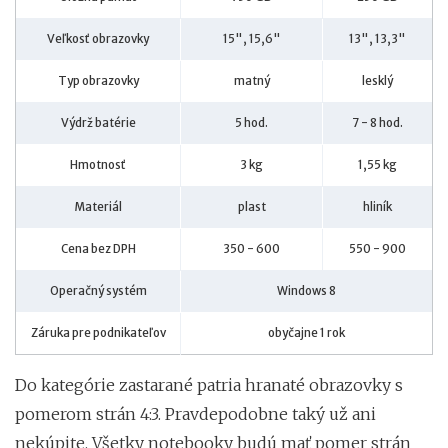
Veľkosť obrazovky
15", 15,6"
13", 13,3"
Typ obrazovky
matný
lesklý
Výdrž batérie
5 hod.
7 - 8 hod.
Hmotnosť
3 kg
1,55 kg
Materiál
plast
hliník
Cena bez DPH
350 - 600
550 - 900
Operačný systém
Windows 8
Záruka pre podnikateľov
obyčajne 1 rok
Do kategórie zastarané patria hranaté obrazovky s
pomerom strán 4:3. Pravdepodobne taký už ani
nekúpite. Všetky notebooky budú mať pomer strán