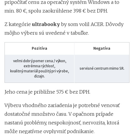
pripočítať cenu za operačný systém Windows a to
min. 80 €, spolu zaokrúhlene 398 € bez DPH.
Z kategórie
ultrabooky
by som volil ACER. Dôvody
môjho výberu sú uvedené v tabuľke.
Pozitíva
Negatíva
veľmi dobrý pomer cena / výkon,
extrémna rýchlosť,
servisné centrum mimo SR.
kvalitný materiál použitý pri výrobe,
dizajn.
Jeho cena je približne 575 € bez DPH.
Výberu vhodného zariadenia je potrebné venovať
dostatočné množstvo času. V opačnom prípade
nastanú problémy, nespokojnosť, nervozita, ktorá
môže negatívne ovplyvniť podnikanie.