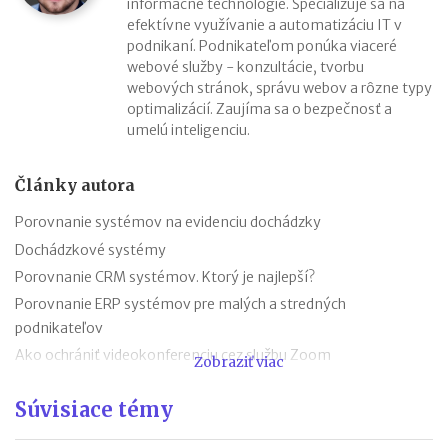
informačné technológie. Špecializuje sa na
efektívne využívanie a automatizáciu IT v
podnikaní. Podnikateľom ponúka viaceré
webové služby - konzultácie, tvorbu
webových stránok, správu webov a rôzne typy
optimalizácií. Zaujíma sa o bezpečnosť a
umelú inteligenciu.
Články autora
Porovnanie systémov na evidenciu dochádzky
Dochádzkové systémy
Porovnanie CRM systémov. Ktorý je najlepší?
Porovnanie ERP systémov pre malých a stredných
podnikateľov
Ako ochrániť videokonferenciu cez službu Zoom
Zobraziť viac
Porovnanie VPN služieb
Súvisiace témy
Google spustil Google Pay na Slovensku
Porovnanie platobných brán na Slovensku