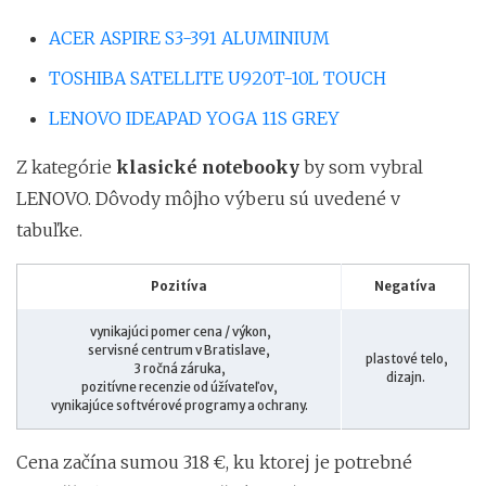
ACER ASPIRE S3-391 ALUMINIUM
TOSHIBA SATELLITE U920T-10L TOUCH
LENOVO IDEAPAD YOGA 11S GREY
Z kategórie
klasické notebooky
by som vybral
LENOVO. Dôvody môjho výberu sú uvedené v
tabuľke.
Pozitíva
Negatíva
vynikajúci pomer cena / výkon,
servisné centrum v Bratislave,
plastové telo,
3 ročná záruka,
dizajn.
pozitívne recenzie od úžívateľov,
vynikajúce softvérové programy a ochrany.
Cena začína sumou 318 €, ku ktorej je potrebné