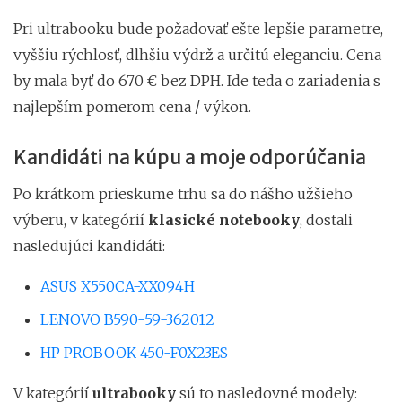
Pri ultrabooku bude požadovať ešte lepšie parametre,
vyššiu rýchlosť, dlhšiu výdrž a určitú eleganciu. Cena
by mala byť do 670 € bez DPH. Ide teda o zariadenia s
najlepším pomerom cena / výkon.
Kandidáti na kúpu a moje odporúčania
Po krátkom prieskume trhu sa do nášho užšieho
výberu, v kategórií
klasické notebooky
, dostali
nasledujúci kandidáti:
ASUS X550CA-XX094H
LENOVO B590-59-362012
HP PROBOOK 450-F0X23ES
V kategórií
ultrabooky
sú to nasledovné modely: