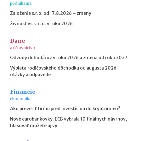
podnikania
Založenie s.r.o. od 17.8.2026 – zmeny
Živnosť vs s. r. o. v roku 2026
Dane
a účtovníctvo
Odvody dohodárov v roku 2026 a zmena od roku 2027
Výplata rodičovského dôchodku od augusta 2026:
otázky a odpovede
Financie
ekonomika
Ako preveriť firmu pred investíciou do kryptomien?
Nové eurobankovky: ECB vybrala 10 finálnych návrhov,
hlasovať môžete aj vy