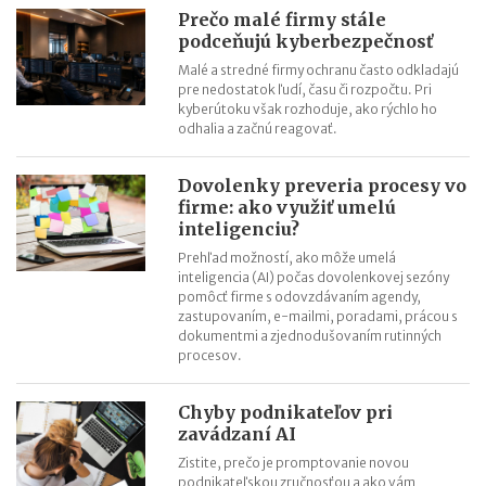
VPN - prostriedok ochrany pri pripojení na internet
Prečo malé firmy stále
podceňujú kyberbezpečnosť
Veľký prehľad aplikácií a služieb na zlepšenie podnikania v roku
Malé a stredné firmy ochranu často odkladajú
2018
pre nedostatok ľudí, času či rozpočtu. Pri
kyberútoku však rozhoduje, ako rýchlo ho
odhalia a začnú reagovať.
Dovolenky preveria procesy vo
firme: ako využiť umelú
inteligenciu?
Prehľad možností, ako môže umelá
inteligencia (AI) počas dovolenkovej sezóny
pomôcť firme s odovzdávaním agendy,
zastupovaním, e-mailmi, poradami, prácou s
dokumentmi a zjednodušovaním rutinných
procesov.
Chyby podnikateľov pri
zavádzaní AI
Zistite, prečo je promptovanie novou
podnikateľskou zručnosťou a ako vám