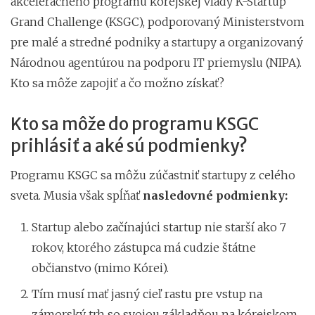
akceleračného programu kórejskej vlády K-Startup
Grand Challenge (KSGC), podporovaný Ministerstvom
pre malé a stredné podniky a startupy a organizovaný
Národnou agentúrou na podporu IT priemyslu (NIPA).
Kto sa môže zapojiť a čo možno získať?
Kto sa môže do programu KSGC
prihlásiť a aké sú podmienky?
Programu KSGC sa môžu zúčastniť startupy z celého
sveta. Musia však spĺňať
nasledovné podmienky:
Startup alebo začínajúci startup nie starší ako 7
rokov, ktorého zástupca má cudzie štátne
občianstvo (mimo Kórei).
Tím musí mať jasný cieľ rastu pre vstup na
zámorský trh so svojou základňou na kórejskom