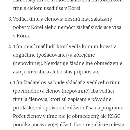
trhu s cieľom usadiť sa v Kórei.
Vedúci tímu a členovia nesmú mať zakázaný
pobyt v Kórei alebo nemôcť získať súvisiace víza
v Kórei.
Tím musí mať ľudí, ktorí vedia komunikovať v
angličtine (požadovanej) a kórejčine
(nepovinnej). Neexistuje žiadne iné obmedzenie,
ako je investícia alebo stav príjmov atď.
Tím žiadateľov sa bude skladať z vedúceho tímu
(povinného) a členov (nepovinné). Iba vedúci
tímu a členovia, ktorí sú zapísaní v pôvodnej
prihláške, sú oprávnení zúčastniť sa na programe.
Počet členov v tíme nie je obmedzený, ale KSGC
ponúka počas svojej účasti iba 2 regulárne miesta