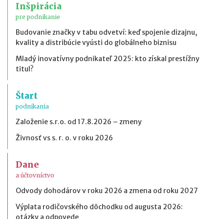
Inšpirácia
pre podnikanie
Budovanie značky v tabu odvetví: keď spojenie dizajnu,
kvality a distribúcie vyústi do globálneho biznisu
Mladý inovatívny podnikateľ 2025: kto získal prestížny
titul?
Štart
podnikania
Založenie s.r.o. od 17.8.2026 – zmeny
Živnosť vs s. r. o. v roku 2026
Dane
a účtovníctvo
Odvody dohodárov v roku 2026 a zmena od roku 2027
Výplata rodičovského dôchodku od augusta 2026:
otázky a odpovede