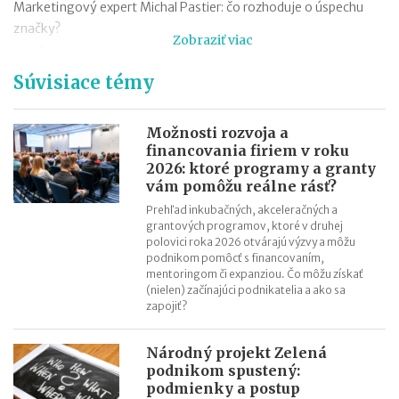
Marketingový expert Michal Pastier: čo rozhoduje o úspechu
značky?
Zobraziť viac
Nová metodika k rovnakému odmeňovaniu: ako postupovať pri
hodnotení pracovných miest
Súvisiace témy
Kontroly odpočtu DPH pri autách na podnikanie
Kontroly influencerov a tvorcov digitálneho obsahu: finančná
Možnosti rozvoja a
správa sa zameria na ich príjmy
financovania firiem v roku
2026: ktoré programy a granty
Zmeny v e-faktúre: štát ju opravuje ešte pred zavedením
vám pomôžu reálne rásť?
VÚB mení podmienky firemných debetných a kreditných kariet
Prehľad inkubačných, akceleračných a
od 1.7.2026
grantových programov, ktoré v druhej
Mýty o dôchodkovej prognóze a riešenie sporných situácií
polovici roka 2026 otvárajú výzvy a môžu
podnikom pomôcť s financovaním,
Kedy vznikajú absolventom škôl povinnosti voči Sociálnej
mentoringom či expanziou. Čo môžu získať
poisťovni?
(nielen) začínajúci podnikatelia a ako sa
zapojiť?
Národný projekt Zelená
podnikom spustený:
podmienky a postup