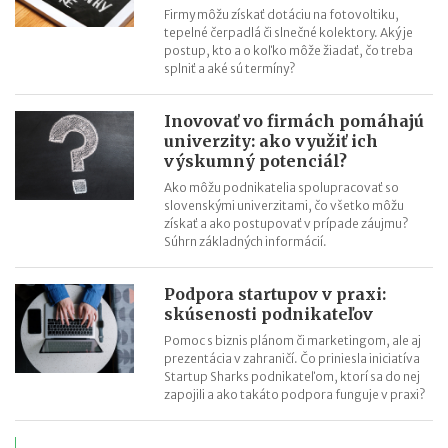
Firmy môžu získať dotáciu na fotovoltiku,
tepelné čerpadlá či slnečné kolektory. Aký je
postup, kto a o koľko môže žiadať, čo treba
splniť a aké sú termíny?
Inovovať vo firmách pomáhajú
univerzity: ako využiť ich
výskumný potenciál?
Ako môžu podnikatelia spolupracovať so
slovenskými univerzitami, čo všetko môžu
získať a ako postupovať v prípade záujmu?
Súhrn základných informácií.
Podpora startupov v praxi:
skúsenosti podnikateľov
Pomoc s biznis plánom či marketingom, ale aj
prezentácia v zahraničí. Čo priniesla iniciatíva
Startup Sharks podnikateľom, ktorí sa do nej
zapojili a ako takáto podpora funguje v praxi?