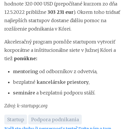
hodnote 320 000 USD (prepočítané kurzom zo dňa
12.5.2022 približne
303 231 eur
). Okrem toho tridsať
najlepších startupov dostane ďalšiu pomoc na
rozšírenie podnikania v Kórei.
Akceleračný program pomôže startupom vytvoriť
korporátne a inštitucionálne siete v Južnej Kórei a
tiež
ponúkne:
mentoring
od odborníkov z odvetvia,
bezplatné
kancelárske priestory
,
semináre
a bezplatnú podporu stáží.
Zdroj: k-startupgc.org
Startup
Podpora podnikania
Našli ste chybu či nepresnosť v texte? Dajte nám o tom