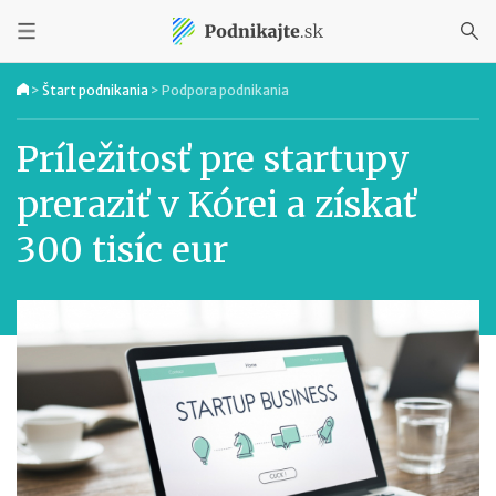
>
Štart podnikania
>
Podpora podnikania
Príležitosť pre startupy
preraziť v Kórei a získať
300 tisíc eur