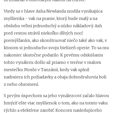
Vtedy sa v hlave Asha Newlanda zrodila vynikajúca
myšlienka - vak na pranie, ktorý bude malý a na
obsluhu veľmi jednoduchý a nízko nákladový. Ash
pred cestou strávil niekoľko dlhých nocí
premýšľaním, ako skonštruovať niečo také ako vak, v
ktorom si jednoducho svoju bielizeň operie. To sa mu
nakoniec skutočne podarilo. K prvému odskúšaniu
tohto vynálezu došlo až priamo v teréne v malom
mestečku Moshi v Tanzánii, kedy vak splnil
nadmieru ich požiadavky a obaja dobrodruhovia boli
z neho ohromení.
S prvým úspechom sa jeho vynálezcovi začalo hlavou
hmýriť ešte viac myšlienok o tom, ako na tomto vaku
rýchlo a efektívne zarobiť. Koncom nasledujúceho