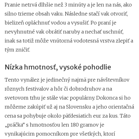
Pranie netrvá dlhšie než 3 minúty a je len na nás, ako
silno trieme obsah vaku. Následne stačí vak otvoriť,
bielizeň opláchnuť vodou a vysušiť. Po praní je
nevyhnutné vak obrátiť naruby a nechať uschnúť,
inak sa totiž môže vnútorná vodotesná vrstva zlepiť a
tým zničiť.
Nízka hmotnosť, vysoké pohodlie
Tento vynález je jedinečný najmä pre návštevníkov
rôznych festivalov a hôr či dobrodruhov a na
svetovom trhu je stále viac populárny. Dokonca si ho
môžeme zakúpiť už aj na Slovensku a jeho orientačná
cena sa pohybuje okolo päťdesiatich eur za kus. Táto
„práčka“ s hmotnosťou len 180 gramov je
vynikajúcim pomocníkom pre všetkých, ktorí