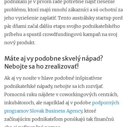
podnikaní je v prvom rade potrebné nájsť riešenie
problému, ktorí majú mnohí zákazníci a sú ochotní za
jeho vyriešenie zaplatiť. Tento austrálsky startup pred
pár dňami začal ďalšiu etapu svojho podnikateľského
príbehu a spustil crowdfundingovú kampaň na svoj
nový produkt.
Máte aj vy podobne skvelý nápad?
Nebojte sa ho zrealizovať!
Ak aj vy nosíte v hlave podobné inšpiratívne
podnikateľské nápady, nebojte sa ich rozvíjať.
Pomocnú ruku nájdete v coworkingových centrách,
inkubátoroch, ale napríklad aj v podobe
podporných
programov Slovak Business Agency
, ktoré
začínajúcim podnikateľom ponúkajú tak finančnú