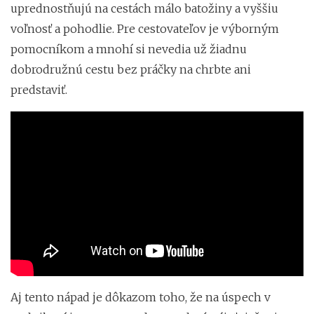
uprednostňujú na cestách málo batožiny a vyššiu
voľnosť a pohodlie. Pre cestovateľov je výborným
pomocníkom a mnohí si nevedia už žiadnu
dobrodružnú cestu bez práčky na chrbte ani
predstaviť.
Aj tento nápad je dôkazom toho, že na úspech v