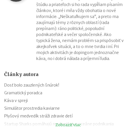
štúdiu a priateľoch si ho rada vypĺňam písaním
článkov, ktoré i mňa vždy obohatia o nové
informácie. „Neškatuľkujem sa“, a preto ma
zaujímajú témy z rôznych oblastí (rada
prepínam): ráno politické, popoludní
podnikateľské a večer spoločenské. Ako
typická žena, nemám problém sa prispôsobiť v
akejkoľvek situácii, a to o mne tvrdia i iní. Pri
mojich aktivitách je dopingom jednoznačne
káva, no i dobrá nálada a príjemní ľudia.
Články autora
Dosť bolo zauzlených šnúrok!
Gramatický poradca
Káva v spreji
Simulátor prostredia kaviarne
Plyšový medvedík stráži zdravie detí
Startup Sharks pomáhajú neutopiť sa v oceáne podnikania
Zobraziť viac