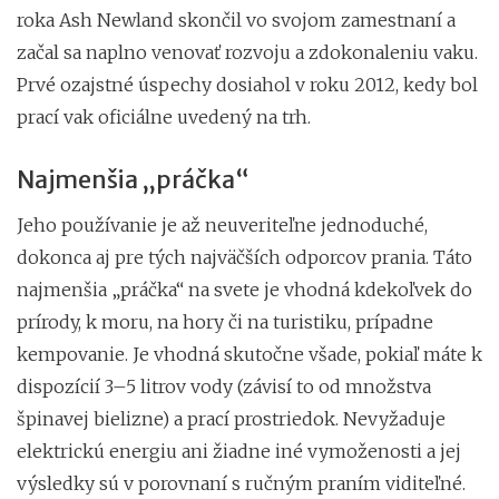
roka Ash Newland skončil vo svojom zamestnaní a
začal sa naplno venovať rozvoju a zdokonaleniu vaku.
Prvé ozajstné úspechy dosiahol v roku 2012, kedy bol
prací vak oficiálne uvedený na trh.
Najmenšia „práčka“
Jeho používanie je až neuveriteľne jednoduché,
dokonca aj pre tých najväčších odporcov prania. Táto
najmenšia „práčka“ na svete je vhodná kdekoľvek do
prírody, k moru, na hory či na turistiku, prípadne
kempovanie. Je vhodná skutočne všade, pokiaľ máte k
dispozícií 3–5 litrov vody (závisí to od množstva
špinavej bielizne) a prací prostriedok. Nevyžaduje
elektrickú energiu ani žiadne iné vymoženosti a jej
výsledky sú v porovnaní s ručným praním viditeľné.