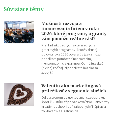
Neviditeľná cyklistická prilba s airbagmi
Súvisiace témy
Zapnite si slnečné svetlo
Ekologická budúcnosť našich ciest – Rath Racer
Možnosti rozvoja a
Domáci varič piva Brewie
financovania firiem v roku
2026: ktoré programy a granty
vám pomôžu reálne rásť?
Prehľad inkubačných, akceleračných a
grantových programov, ktoré v druhej
polovici roka 2026 otvárajú výzvy a môžu
podnikom pomôcť s financovaním,
mentoringom či expanziou. Čo môžu získať
(nielen) začínajúci podnikatelia a ako sa
zapojiť?
Valentín ako marketingová
príležitosť v segmente služieb
Od gastronómie a ubytovania, cez dopravu,
šport či kultúru až po bankovníctvo – ako firmy
kreatívne uchopili deň zaľúbených? Inšpirácia
zo Slovenska aj zahraničia.