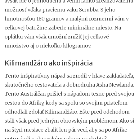
avšak ide o jednoduchú a veľmi ľahko zrealizovateľnú
možnosť vďaka praciemu vaku Scrubba. S jeho
hmotnosťou 180 gramov a malými rozmermi vám v
celkovej batožine zaberie minimálne miesto. Na
oplátku vám však umožní znížiť jej celkové
množstvo aj o niekoľko kilogramov.
Kilimandžáro ako inšpirácia
Tento inšpiratívny nápad sa zrodil v hlave zakladateľa,
skutočného cestovateľa a dobrodruha Asha Newlanda.
Tento Austrálčan prišiel s nápadom tesne pred svojou
cestou do Afriky, kedy sa spolu so svojim priateľom
odhodlali zdolať Kilimandžáro. Ešte pred odchodom
stáli však pred jedným obrovským problémom. Ako si
na štyri mesiace zbaliť len pár vecí, aby sa po Afrike
netrmácali s obrovským vakom na chrbte?