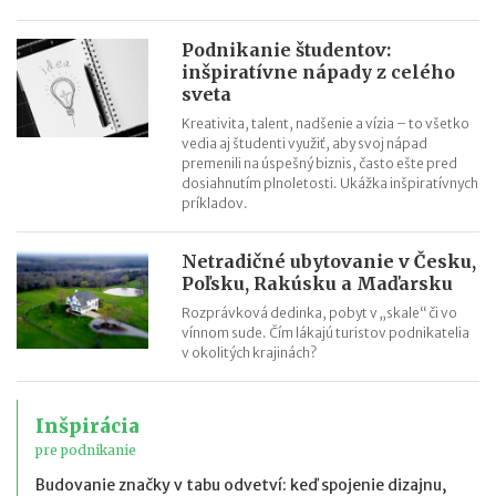
Podnikanie študentov:
inšpiratívne nápady z celého
sveta
Kreativita, talent, nadšenie a vízia – to všetko
vedia aj študenti využiť, aby svoj nápad
premenili na úspešný biznis, často ešte pred
dosiahnutím plnoletosti. Ukážka inšpiratívnych
príkladov.
Netradičné ubytovanie v Česku,
Poľsku, Rakúsku a Maďarsku
Rozprávková dedinka, pobyt v „skale“ či vo
vínnom sude. Čím lákajú turistov podnikatelia
v okolitých krajinách?
Inšpirácia
pre podnikanie
Budovanie značky v tabu odvetví: keď spojenie dizajnu,