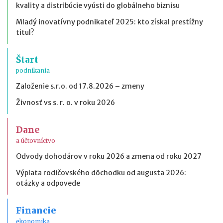
kvality a distribúcie vyústi do globálneho biznisu
Mladý inovatívny podnikateľ 2025: kto získal prestížny
titul?
Štart
podnikania
Založenie s.r.o. od 17.8.2026 – zmeny
Živnosť vs s. r. o. v roku 2026
Dane
a účtovníctvo
Odvody dohodárov v roku 2026 a zmena od roku 2027
Výplata rodičovského dôchodku od augusta 2026:
otázky a odpovede
Financie
ekonomika