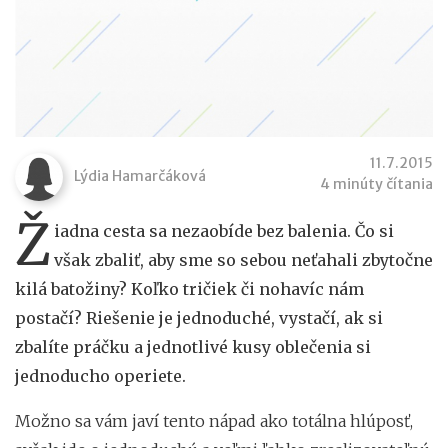
11.7.2015
Lýdia Hamarčáková
4 minúty čítania
Ž
iadna cesta sa nezaobíde bez balenia. Čo si
však zbaliť, aby sme so sebou neťahali zbytočne
kilá batožiny? Koľko tričiek či nohavíc nám
postačí? Riešenie je jednoduché, vystačí, ak si
zbalíte práčku a jednotlivé kusy oblečenia si
jednoducho operiete.
Možno sa vám javí tento nápad ako totálna hlúposť,