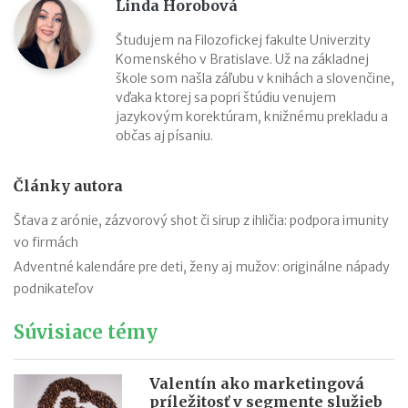
Linda Horobová
Študujem na Filozofickej fakulte Univerzity
Komenského v Bratislave. Už na základnej
škole som našla záľubu v knihách a slovenčine,
vďaka ktorej sa popri štúdiu venujem
jazykovým korektúram, knižnému prekladu a
občas aj písaniu.
Články autora
Šťava z arónie, zázvorový shot či sirup z ihličia: podpora imunity
vo firmách
Adventné kalendáre pre deti, ženy aj mužov: originálne nápady
podnikateľov
Súvisiace témy
Valentín ako marketingová
príležitosť v segmente služieb