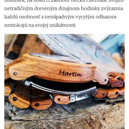
hodiniek, na boku či zadnom viečku ciferníka. Svojím
netradičným dreveným dizajnom hodinky zvýraznia
každú osobnosť a nenápadným vyrytým odkazom
nestrácajú na svojej unikátnosti.