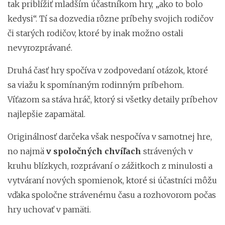
tak priblížiť mladším účastníkom hry, „ako to bolo
kedysi“. Tí sa dozvedia rôzne príbehy svojich rodičov
či starých rodičov, ktoré by inak možno ostali
nevyrozprávané.
Druhá časť hry spočíva v zodpovedaní otázok, ktoré
sa viažu k spomínaným rodinným príbehom.
Víťazom sa stáva hráč, ktorý si všetky detaily príbehov
najlepšie zapamätal.
Originálnosť darčeka však nespočíva v samotnej hre,
no najmä
v spoločných chvíľach
strávených v
kruhu blízkych, rozprávaní o zážitkoch z minulosti a
vytváraní nových spomienok, ktoré si účastníci môžu
vďaka spoločne strávenému času a rozhovorom počas
hry uchovať v pamäti.