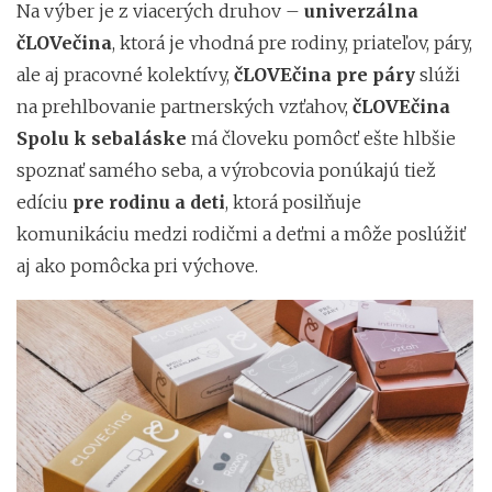
Na výber je z viacerých druhov –
univerzálna
čLOVečina
, ktorá je vhodná pre rodiny, priateľov, páry,
ale aj pracovné kolektívy,
čLOVEčina pre páry
slúži
na prehlbovanie partnerských vzťahov,
čLOVEčina
Spolu k sebaláske
má človeku pomôcť ešte hlbšie
spoznať samého seba, a výrobcovia ponúkajú tiež
edíciu
pre rodinu a deti
, ktorá posilňuje
komunikáciu medzi rodičmi a deťmi a môže poslúžiť
aj ako pomôcka pri výchove.