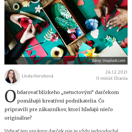
Zdroj: Unsplash.com
24.12.2021
Linda Horobová
11 minút čítania
O
bdarovať blízkeho „netuctovým“ darčekom
pomáhajú kreatívni podnikatelia. Čo
pripravili pre zákazníkov, ktorí hľadajú niečo
originálne?
Vybrať ten správny darček nie je vždy jednoduché.