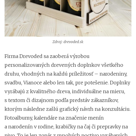
Zdroj: drevoded.sk
Firma Drevoded sa zaoberá výrobou
personalizovaných drevených doplnkov všetkého
druhu, vhodných na každú príležitosť – narodeniny,
svadbu, Vianoce alebo len tak, pre potešenie. Doplnky
vyrábajú z kvalitného dreva, individuálne na mieru,
s textom či dizajnom podľa predstáv zákazníkov,
ktorým následne zašlú grafický návrh na konzultáciu.
Fotoalbumy, kalendáre na značenie menín
a narodenín v rodine, krabičky na čaj či prepravky na
pivo. To je len zopár z mnohých poctivo vyrábaných