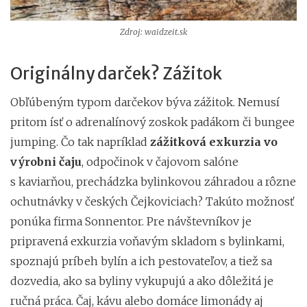
Zdroj: waidzeit.sk
Originálny darček? Zážitok
Obľúbeným typom darčekov býva zážitok. Nemusí
pritom ísť o adrenalínový zoskok padákom či bungee
jumping. Čo tak napríklad
zážitková exkurzia vo
výrobni čaju
, odpočinok v čajovom salóne
s kaviarňou, prechádzka bylinkovou záhradou a rôzne
ochutnávky v českých Čejkoviciach? Takúto možnosť
ponúka firma Sonnentor. Pre návštevníkov je
pripravená exkurzia voňavým skladom s bylinkami,
spoznajú príbeh bylín a ich pestovateľov, a tiež sa
dozvedia, ako sa byliny vykupujú a ako dôležitá je
ručná práca. Čaj, kávu alebo domáce limonády aj