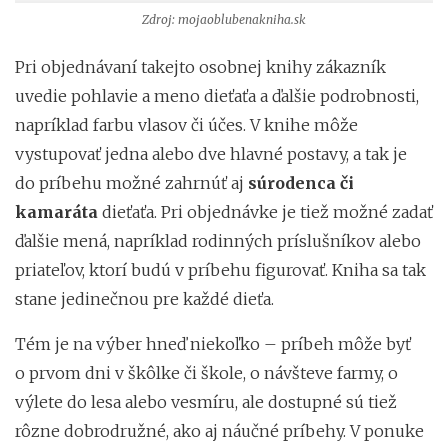
Zdroj: mojaoblubenakniha.sk
Pri objednávaní takejto osobnej knihy zákazník
uvedie pohlavie a meno dieťaťa a ďalšie podrobnosti,
napríklad farbu vlasov či účes. V knihe môže
vystupovať jedna alebo dve hlavné postavy, a tak je
do príbehu možné zahrnúť aj
súrodenca či
kamaráta
dieťaťa. Pri objednávke je tiež možné zadať
ďalšie mená, napríklad rodinných príslušníkov alebo
priateľov, ktorí budú v príbehu figurovať. Kniha sa tak
stane jedinečnou pre každé dieťa.
Tém je na výber hneď niekoľko – príbeh môže byť
o prvom dni v škôlke či škole, o návšteve farmy, o
výlete do lesa alebo vesmíru, ale dostupné sú tiež
rôzne dobrodružné, ako aj náučné príbehy. V ponuke