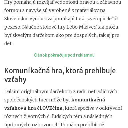
Hry pomáhajú rozvíjať vedomosti hravou a zábavnou
formou a navyše sú vyrobené z materiálov na
Slovensku. Výrobcova ponúkajú tiež „zveropucle“ či
pexeso. Náučné stolové hry Lebo Mädveď tak môžu
byť skvelým darčekom ako pre dospelých, tak aj pre
deti.
Článok pokračuje pod reklamou
Komunikačná hra, ktorá prehlbuje
vzťahy
Ďalším originálnym darčekom z radu netradičných
spoločenských hier môže byť
komunikačná
vzťahová hra čLOVEčina,
ktorá spočíva v odkrývaní
rôznych životných či ľudských tém a následných
úprimných rozhovoroch. Pomáha prehĺbiť už