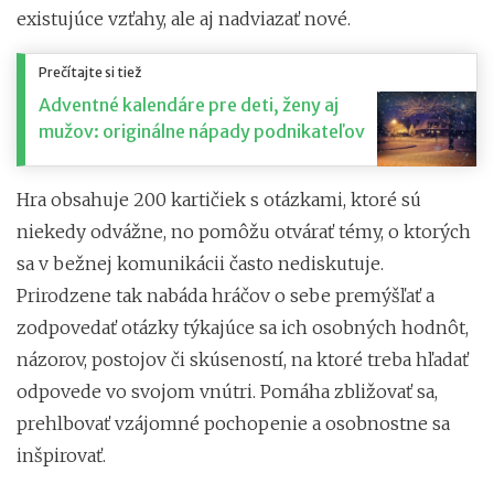
existujúce vzťahy, ale aj nadviazať nové.
Prečítajte si tiež
Adventné kalendáre pre deti, ženy aj
mužov: originálne nápady podnikateľov
Hra obsahuje 200 kartičiek s otázkami, ktoré sú
niekedy odvážne, no pomôžu otvárať témy, o ktorých
sa v bežnej komunikácii často nediskutuje.
Prirodzene tak nabáda hráčov o sebe premýšľať a
zodpovedať otázky týkajúce sa ich osobných hodnôt,
názorov, postojov či skúseností, na ktoré treba hľadať
odpovede vo svojom vnútri. Pomáha zbližovať sa,
prehlbovať vzájomné pochopenie a osobnostne sa
inšpirovať.