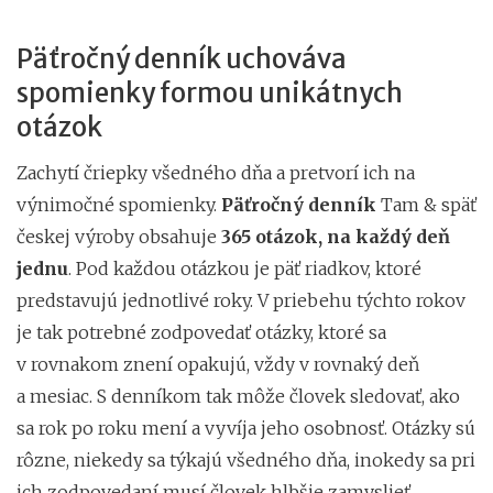
Päťročný denník uchováva
spomienky formou unikátnych
otázok
Zachytí čriepky všedného dňa a pretvorí ich na
výnimočné spomienky.
Päťročný denník
Tam & späť
českej výroby obsahuje
365 otázok, na každý deň
jednu
. Pod každou otázkou je päť riadkov, ktoré
predstavujú jednotlivé roky. V priebehu týchto rokov
je tak potrebné zodpovedať otázky, ktoré sa
v rovnakom znení opakujú, vždy v rovnaký deň
a mesiac. S denníkom tak môže človek sledovať, ako
sa rok po roku mení a vyvíja jeho osobnosť. Otázky sú
rôzne, niekedy sa týkajú všedného dňa, inokedy sa pri
ich zodpovedaní musí človek hlbšie zamyslieť.