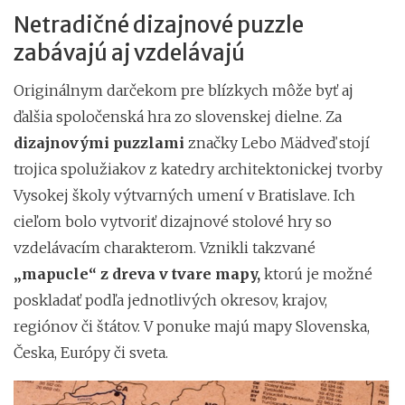
Netradičné dizajnové puzzle
zabávajú aj vzdelávajú
Originálnym darčekom pre blízkych môže byť aj
ďalšia spoločenská hra zo slovenskej dielne. Za
dizajnovými puzzlami
značky Lebo Mädveď stojí
trojica spolužiakov z katedry architektonickej tvorby
Vysokej školy výtvarných umení v Bratislave. Ich
cieľom bolo vytvoriť dizajnové stolové hry so
vzdelávacím charakterom. Vznikli takzvané
„mapucle“ z dreva v tvare mapy,
ktorú je možné
poskladať podľa jednotlivých okresov, krajov,
regiónov či štátov. V ponuke majú mapy Slovenska,
Česka, Európy či sveta.