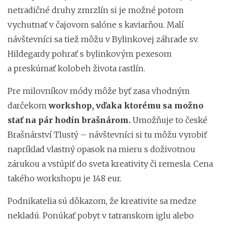
netradičné druhy zmrzlín si je možné potom
vychutnať v čajovom salóne s kaviarňou. Malí
návštevníci sa tiež môžu v Bylinkovej záhrade sv.
Hildegardy pohrať s bylinkovým pexesom
a preskúmať kolobeh života rastlín.
Pre milovníkov módy môže byť zasa vhodným
darčekom
workshop, vďaka ktorému sa možno
stať na pár hodín brašnárom.
Umožňuje to české
Brašnárství Tlustý – návštevníci si tu môžu vyrobiť
napríklad vlastný opasok na mieru s doživotnou
zárukou a vstúpiť do sveta kreativity či remesla. Cena
takého workshopu je 148 eur.
Podnikatelia sú dôkazom, že kreativite sa medze
nekladú. Ponúkať pobyt v tatranskom iglu alebo