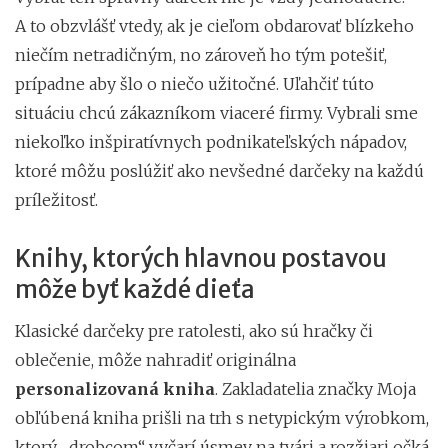
A to obzvlášť vtedy, ak je cieľom obdarovať blízkeho
niečím netradičným, no zároveň ho tým potešiť,
prípadne aby šlo o niečo užitočné. Uľahčiť túto
situáciu chcú zákazníkom viaceré firmy. Vybrali sme
niekoľko inšpiratívnych podnikateľských nápadov,
ktoré môžu poslúžiť ako nevšedné darčeky na každú
príležitosť.
Knihy, ktorých hlavnou postavou
môže byť každé dieťa
Klasické darčeky pre ratolesti, ako sú hračky či
oblečenie, môže nahradiť originálna
personalizovaná kniha
. Zakladatelia značky Moja
obľúbená kniha prišli na trh s netypickým výrobkom,
ktorý „drobcom“ vyčarí úsmev na tvári a rozžiari očká.