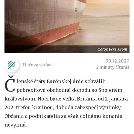
Zdroj: Pexels.com
30.12.2020
Tlačová správa
2 minúty čítania
Č
lenské štáty Európskej únie schválili
pobrexitovú obchodnú dohodu so Spojeným
kráľovstvom. Hoci bude Veľká Británia od 1. januára
2021 treťou krajinou, dohoda zabezpečí výnimky.
Občania a podnikatelia sa však colnému konaniu
nevyhnú.