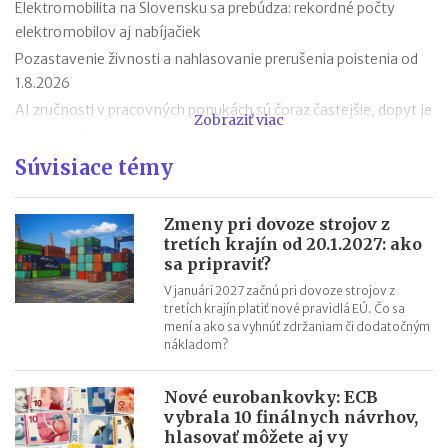
Elektromobilita na Slovensku sa prebúdza: rekordné počty
elektromobilov aj nabíjačiek
Pozastavenie živnosti a nahlasovanie prerušenia poistenia od
1.8.2026
AI zručnosti v pracovných ponukách sú čoraz častejšie, dopyt je
Zobraziť viac
aj mimo IT
Návrat z dovolenky mimo EÚ: čo si možno priniesť bez platenia
Súvisiace témy
daní a cla
Nové pravidlá EÚ v leteckej doprave: zlepšenie práv pre
Zmeny pri dovoze strojov z
cestujúcich
tretích krajín od 20.1.2027: ako
sa pripraviť?
Riziká lacného „značkového“ tovaru: strata peňazí aj ohrozenie
zdravia
V januári 2027 začnú pri dovoze strojov z
tretích krajín platiť nové pravidlá EÚ. Čo sa
Nové pravidlá kontroly PZP od 1.8.2026
mení a ako sa vyhnúť zdržaniam či dodatočným
Nárok na daňový bonus či platenie poistného: pravidlá a
nákladom?
termíny po skončení školského roka
OČR cez letné prázdniny a zmena tlačiva v roku 2026
Nové eurobankovky: ECB
vybrala 10 finálnych návrhov,
hlasovať môžete aj vy