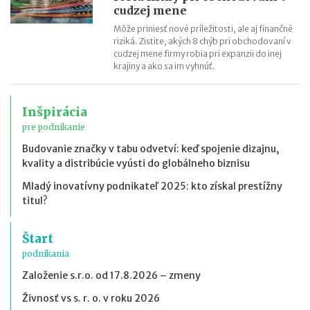
cudzej mene
Môže priniesť nové príležitosti, ale aj finančné
riziká. Zistite, akých 8 chýb pri obchodovaní v
cudzej mene firmy robia pri expanzii do inej
krajiny a ako sa im vyhnúť.
Inšpirácia
pre podnikanie
Budovanie značky v tabu odvetví: keď spojenie dizajnu,
kvality a distribúcie vyústi do globálneho biznisu
Mladý inovatívny podnikateľ 2025: kto získal prestížny
titul?
Štart
podnikania
Založenie s.r.o. od 17.8.2026 – zmeny
Živnosť vs s. r. o. v roku 2026