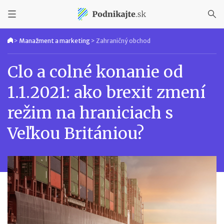
>
Manažment a marketing
>
Zahraničný obchod
Clo a colné konanie od
1.1.2021: ako brexit zmení
režim na hraniciach s
Veľkou Britániou?