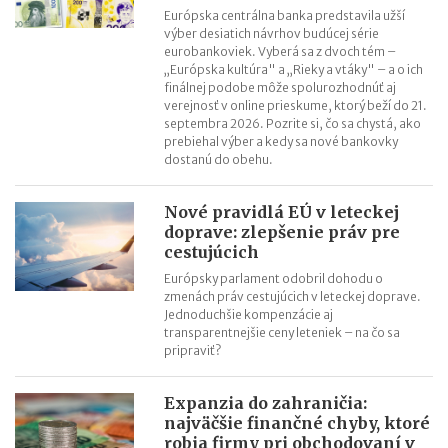
Európska centrálna banka predstavila užší
výber desiatich návrhov budúcej série
eurobankoviek. Vyberá sa z dvoch tém –
„Európska kultúra" a „Rieky a vtáky" – a o ich
finálnej podobe môže spolurozhodnúť aj
verejnosť v online prieskume, ktorý beží do 21.
septembra 2026. Pozrite si, čo sa chystá, ako
prebiehal výber a kedy sa nové bankovky
dostanú do obehu.
Nové pravidlá EÚ v leteckej
doprave: zlepšenie práv pre
cestujúcich
Európsky parlament odobril dohodu o
zmenách práv cestujúcich v leteckej doprave.
Jednoduchšie kompenzácie aj
transparentnejšie ceny leteniek – na čo sa
pripraviť?
Expanzia do zahraničia:
najväčšie finančné chyby, ktoré
robia firmy pri obchodovaní v