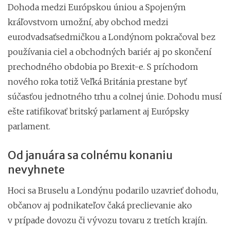
Dohoda medzi Európskou úniou a Spojeným
kráľovstvom umožní, aby obchod medzi
eurodvadsaťsedmičkou a Londýnom pokračoval bez
používania ciel a obchodných bariér aj po skončení
prechodného obdobia po Brexit-e. S príchodom
nového roka totiž Veľká Británia prestane byť
súčasťou jednotného trhu a colnej únie. Dohodu musí
ešte ratifikovať britský parlament aj Európsky
parlament.
Od januára sa colnému konaniu
nevyhnete
Hoci sa Bruselu a Londýnu podarilo uzavrieť dohodu,
občanov aj podnikateľov čaká preclievanie ako
v prípade dovozu či vývozu tovaru z tretích krajín.