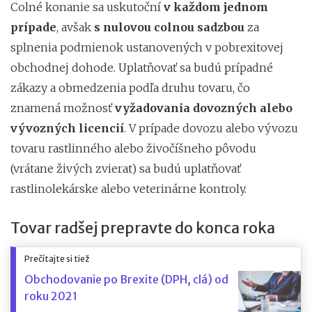
Colné konanie sa uskutoční
v každom jednom
prípade
, avšak
s nulovou colnou sadzbou
za
splnenia podmienok ustanovených v pobrexitovej
obchodnej dohode. Uplatňovať sa budú prípadné
zákazy a obmedzenia podľa druhu tovaru, čo
znamená možnosť
vyžadovania dovozných alebo
vývozných licencií
. V prípade dovozu alebo vývozu
tovaru rastlinného alebo živočíšneho pôvodu
(vrátane živých zvierat) sa budú uplatňovať
rastlinolekárske alebo veterinárne kontroly.
Tovar radšej prepravte do konca roka
Prečítajte si tiež
Obchodovanie po Brexite (DPH, clá) od
roku 2021